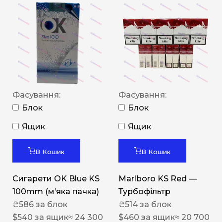
Фасування:
Фасування:
Блок
Блок
Ящик
Ящик
В Кошик
В Кошик
Сигарети OK Blue KS
Marlboro KS Red —
100mm (м’яка пачка)
Турбофільтр
₴
586
за блок
₴
514
за блок
$
540
за ящик
≈ 24 300
$
460
за ящик
≈ 20 700