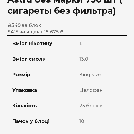
сигареты без фильтра)
₴
349
за блок
$
415
за ящик
≈ 18 675 ₴
Вміст нікотину
1.1
Вміст смоли
13.0
Розмір
King size
Упаковка
Целофан
Кількість
75 блоків
Пачок у блоці
10