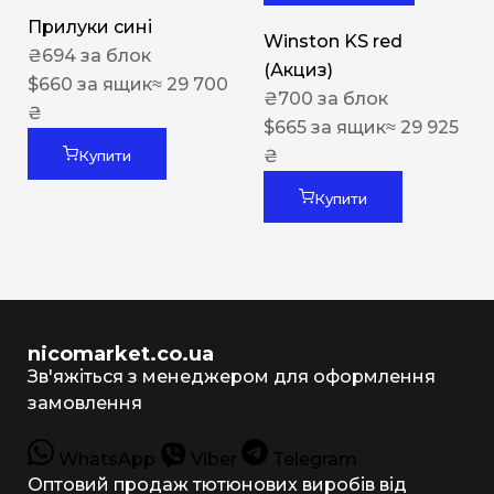
Прилуки сині
Winston KS red
₴
694
за блок
(Акциз)
$
660
за ящик
≈ 29 700
₴
700
за блок
₴
$
665
за ящик
≈ 29 925
₴
Купити
Купити
nicomarket.co.ua
Зв'яжіться з менеджером для оформлення
замовлення
WhatsApp
Viber
Telegram
Оптовий продаж тютюнових виробів від