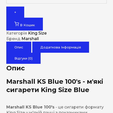
+
В Кошик
Категорія
King Size
Бренд
Marshall
Опис
Додаткова Інформація
Відгуки (0)
Опис
Marshall KS Blue 100's - м'які
сигарети King Size Blue
Marshall KS Blue 100's
- це сигарети формату
King Size у м'якій пачці з показниками