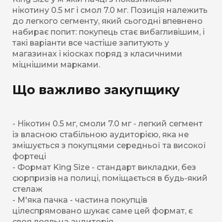
нікотину 0.5 мг і смол 7.0 мг. Позиція належить
до легкого сегменту, який сьогодні впевнено
набирає попит: покупець стає вибагливішим, і
такі варіанти все частіше запитують у
магазинах і кіосках поряд з класичними
міцнішими марками.
Що важливо закупщику
- Нікотин 0.5 мг, смоли 7.0 мг - легкий сегмент
із власною стабільною аудиторією, яка не
змішується з покупцями середньої та високої
фортеці
- Формат King Size - стандарт викладки, без
сюрпризів на полиці, поміщається в будь-який
стелаж
- М'яка пачка - частина покупців
цілеспрямовано шукає саме цей формат, є
своя лояльна аудиторія