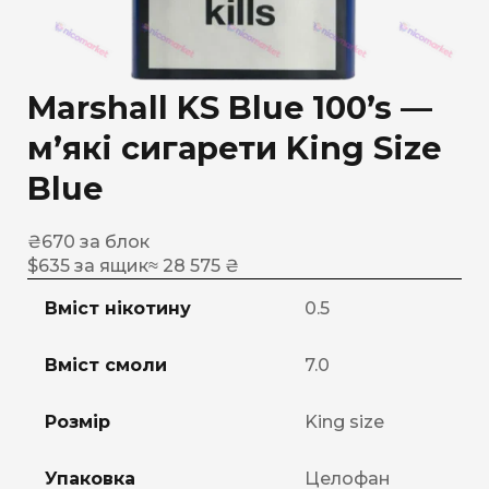
Marshall KS Blue 100’s —
м’які сигарети King Size
Blue
₴
670
за блок
$
635
за ящик
≈ 28 575 ₴
Вміст нікотину
0.5
Вміст смоли
7.0
Розмір
King size
Упаковка
Целофан