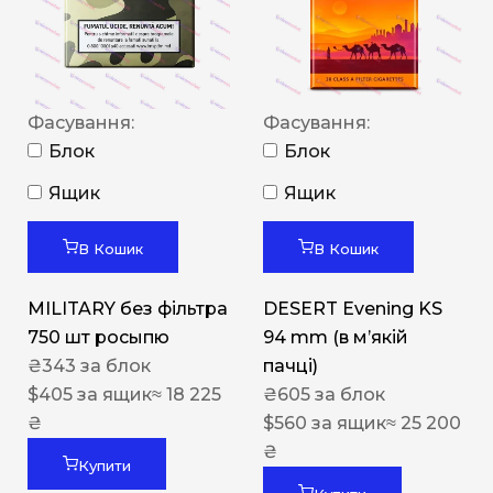
Фасування:
Фасування:
Блок
Блок
Ящик
Ящик
В Кошик
В Кошик
MILITARY без фільтра
DESERT Evening KS
750 шт росыпю
94 mm (в мʼякій
₴
343
за блок
пачці)
$
405
за ящик
≈ 18 225
₴
605
за блок
₴
$
560
за ящик
≈ 25 200
₴
Купити