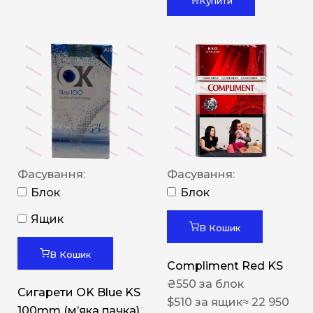
Купити
Фасування:
Фасування:
Блок
Блок
Ящик
В Кошик
В Кошик
Compliment Red KS
₴
550
за блок
Сигарети OK Blue KS
$
510
за ящик
≈ 22 950
100mm (м’яка пачка)