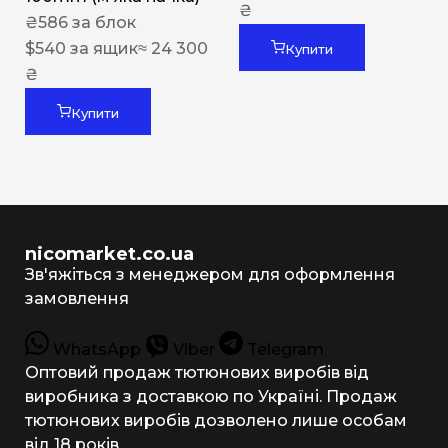
₴
₴
586
за блок
$
540
за ящик
≈ 24 300
Купити
₴
Купити
nicomarket.co.ua
Зв'яжіться з менеджером для оформлення
замовлення
WhatsApp
Viber
Telegram
Оптовий продаж тютюнових виробів від
виробника з доставкою по Україні. Продаж
тютюнових виробів дозволено лише особам
від 18 років.