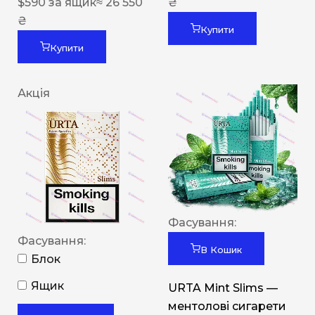
$
590
за ящик
≈ 26 550
₴
₴
Купити
Купити
Акція
Фасування:
Фасування:
В Кошик
Блок
Ящик
URTA Mint Slims —
ментолові сигарети