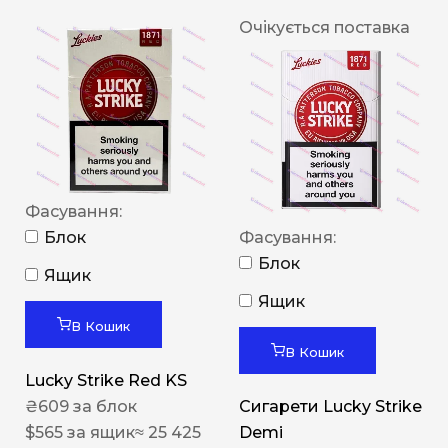
Очікується поставка
Фасування:
Блок
Фасування:
Блок
Ящик
Ящик
В Кошик
В Кошик
Lucky Strike Red KS
₴
609
за блок
Сигарети Lucky Strike
$
565
за ящик
≈ 25 425
Demi