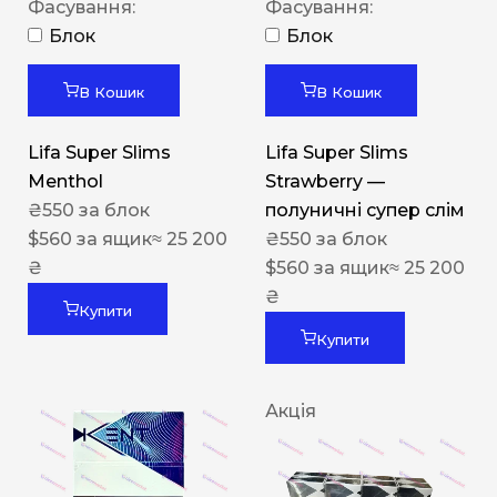
Фасування:
Фасування:
Блок
Блок
В Кошик
В Кошик
Lifa Super Slims
Lifa Super Slims
Menthol
Strawberry —
₴
550
за блок
полуничні супер слім
$
560
за ящик
≈ 25 200
₴
550
за блок
₴
$
560
за ящик
≈ 25 200
₴
Купити
Купити
Акція