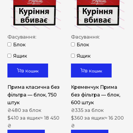
Фасування:
Фасування:
Блок
Блок
Ящик
Ящик
В Кошик
В Кошик
Прима класична без
Кременчук Прима
фільтра — блок, 750
без фільтра — блок,
штук
600 штук
₴
480
за блок
₴
335
за блок
$
410
за ящик
≈ 18 450
$
360
за ящик
≈ 16 200
₴
₴