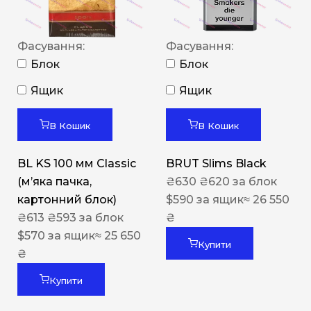
Фасування:
Фасування:
Блок
Блок
Ящик
Ящик
В Кошик
В Кошик
BL KS 100 мм Classic
BRUT Slims Black
(м’яка пачка,
₴
630
₴
620
за блок
картонний блок)
$
590
за ящик
≈ 26 550
₴
613
₴
593
за блок
₴
$
570
за ящик
≈ 25 650
Купити
₴
Купити