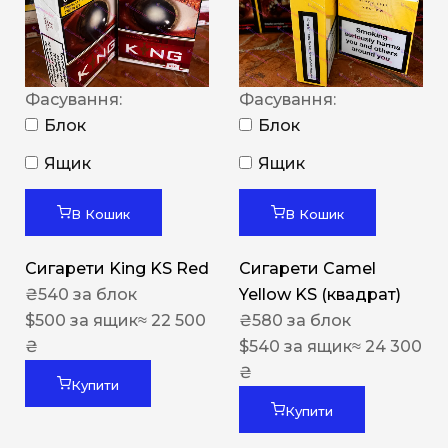
Фасування:
Фасування:
Блок
Блок
Ящик
Ящик
В Кошик
В Кошик
Сигарети King KS Red
Сигарети Camel
₴
540
за блок
Yellow KS (квадрат)
$
500
за ящик
≈ 22 500
₴
580
за блок
₴
$
540
за ящик
≈ 24 300
₴
Купити
Купити