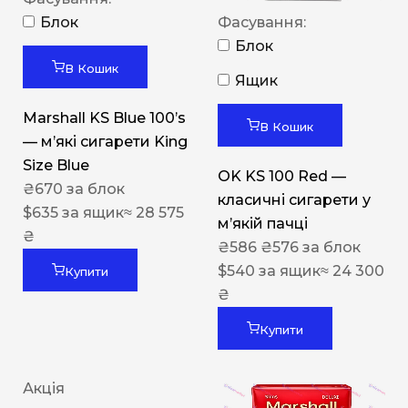
Блок
Фасування:
Блок
В Кошик
Ящик
Marshall KS Blue 100’s
В Кошик
— м’які сигарети King
Size Blue
OK KS 100 Red —
₴
670
за блок
класичні сигарети у
$
635
за ящик
≈ 28 575
м’якій пачці
₴
₴
586
₴
576
за блок
$
540
за ящик
≈ 24 300
Купити
₴
Купити
Акція