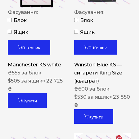
Фасування:
Фасування:
Блок
Блок
Ящик
Ящик
В Кошик
В Кошик
Manchester KS white
Winston Blue KS —
₴
555
за блок
сигарети King Size
$
505
за ящик
≈ 22 725
(квадрат)
₴
₴
600
за блок
$
530
за ящик
≈ 23 850
Купити
₴
Купити