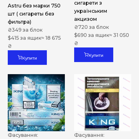
сигарети з
Astru без марки 750
українським
шт ( сигареты без
акцизом
фильтра)
₴
720
за блок
₴
349
за блок
$
690
за ящик
≈ 31 050
$
415
за ящик
≈ 18 675
₴
₴
Купити
Купити
Фасування:
Фасування: