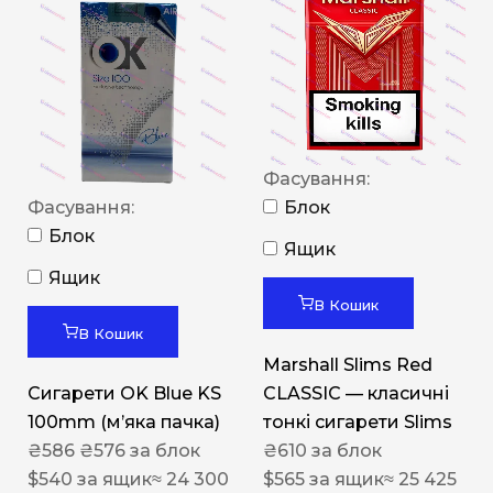
Фасування:
Фасування:
Блок
Блок
Ящик
Ящик
В Кошик
В Кошик
Marshall Slims Red
Сигарети OK Blue KS
CLASSIC — класичні
100mm (м’яка пачка)
тонкі сигарети Slims
₴
586
₴
576
за блок
₴
610
за блок
$
540
за ящик
≈ 24 300
$
565
за ящик
≈ 25 425