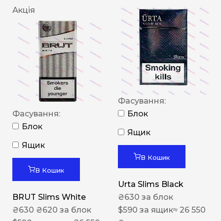
Акція
Фасування:
Фасування:
Блок
Блок
Ящик
Ящик
В Кошик
В Кошик
Urta Slims Black
BRUT Slims White
₴
630
за блок
₴
630
₴
620
за блок
$
590
за ящик
≈ 26 550