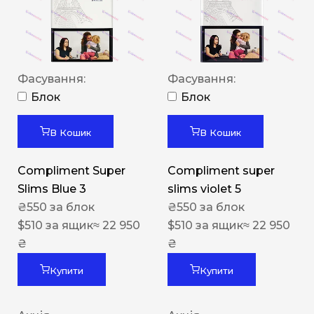
Фасування:
Фасування:
Блок
Блок
В Кошик
В Кошик
Compliment Super
Compliment super
Slims Blue 3
slims violet 5
₴
550
за блок
₴
550
за блок
$
510
за ящик
≈ 22 950
$
510
за ящик
≈ 22 950
₴
₴
Купити
Купити