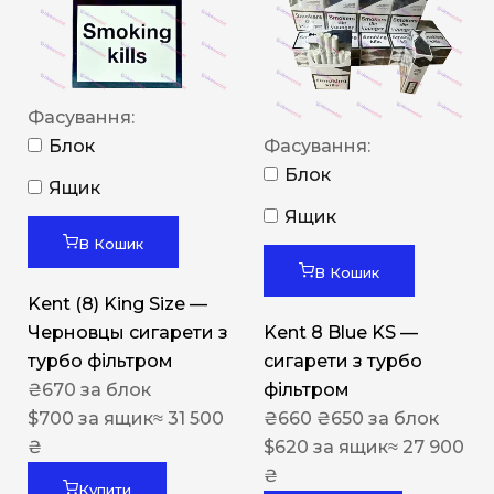
Фасування:
Блок
Фасування:
Блок
Ящик
Ящик
В Кошик
В Кошик
Kent (8) King Size —
Черновцы сигарети з
Kent 8 Blue KS —
турбо фільтром
сигарети з турбо
₴
670
за блок
фільтром
$
700
за ящик
≈ 31 500
₴
660
₴
650
за блок
₴
$
620
за ящик
≈ 27 900
₴
Купити