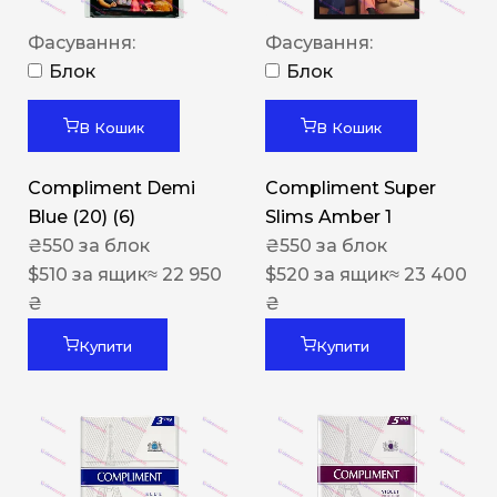
Фасування:
Фасування:
Блок
Блок
В Кошик
В Кошик
Compliment Demi
Compliment Super
Blue (20) (6)
Slims Amber 1
₴
550
за блок
₴
550
за блок
$
510
за ящик
≈ 22 950
$
520
за ящик
≈ 23 400
₴
₴
Купити
Купити