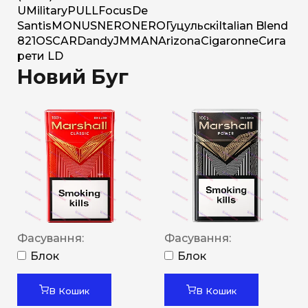
U
Military
PULL
Focus
De
Santis
MONUS
NERO
NERO
Гуцульскі
Italian Blend
821
OSCAR
Dandy
JM
MAN
Arizona
Cigaronne
Сига
рети LD
Новий Буг
Фасування:
Фасування:
Блок
Блок
В Кошик
В Кошик