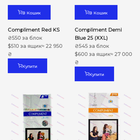
В Кошик
В Кошик
Compliment Red KS
Compliment Demi
₴
550
за блок
Blue 25 (XXL)
$
510
за ящик
≈ 22 950
₴
545
за блок
₴
$
600
за ящик
≈ 27 000
₴
Купити
Купити