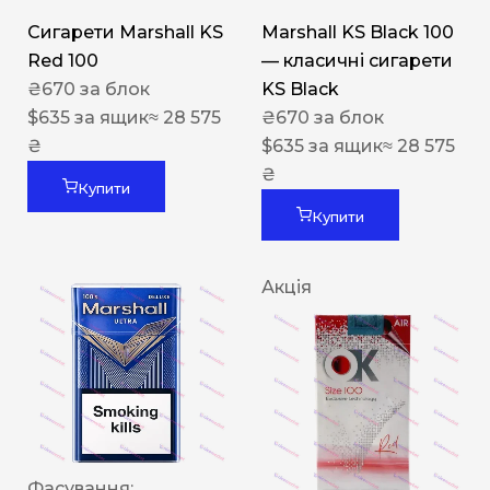
Сигарети Marshall KS
Marshall KS Black 100
Red 100
— класичні сигарети
₴
670
за блок
KS Black
$
635
за ящик
≈ 28 575
₴
670
за блок
₴
$
635
за ящик
≈ 28 575
₴
Купити
Купити
Акція
Фасування: