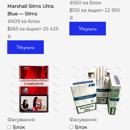
₴
550
за блок
Marshall Slims Ultra
$
510
за ящик
≈ 22 950
Blue — Slims
₴
₴
609
за блок
$
565
за ящик
≈ 25 425
Купити
₴
Купити
Фасування:
Фасування:
Блок
Блок