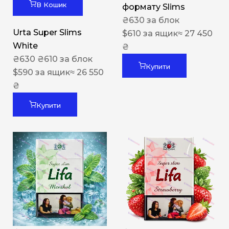
В Кошик
формату Slims
₴
630
за блок
Urta Super Slims
$
610
за ящик
≈ 27 450
White
₴
₴
630
₴
610
за блок
Купити
$
590
за ящик
≈ 26 550
₴
Купити