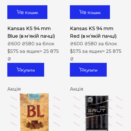
В Кошик
В Кошик
Kansas KS 94 mm
Kansas KS 94 mm
Blue (в мʼякій пачці)
Red (в мʼякій пачці)
₴
600
₴
580
за блок
₴
600
₴
580
за блок
$
575
за ящик
≈ 25 875
$
575
за ящик
≈ 25 875
₴
₴
Купити
Купити
Акція
Акція