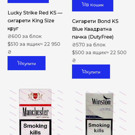
В Кошик
Lucky Strike Red KS —
сигарети King Size
Сигарети Bond KS
круг
Blue Квадратна
₴
600
за блок
пачка (DutyFree)
$
510
за ящик
≈ 22 950
₴
570
за блок
₴
$
500
за ящик
≈ 22 500
₴
Купити
Купити