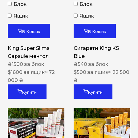
Блок
Блок
Ящик
Ящик
В Кошик
В Кошик
King Super Slims
Сигарети King KS
Capsule ментол
Blue
₴
1500
за блок
₴
540
за блок
$
1600
за ящик
≈ 72
$
500
за ящик
≈ 22 500
000 ₴
₴
Купити
Купити