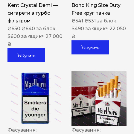
Kent Crystal Demi —
Bond King Size Duty
сигарети з турбо
Free круг пачка
фільтром
₴
541
₴
531
за блок
₴
650
₴
640
за блок
$
490
за ящик
≈ 22 050
$
600
за ящик
≈ 27 000
₴
₴
Купити
Купити
Фасування:
Фасування: