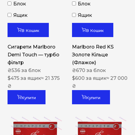
Блок
Блок
Ящик
Ящик
В Кошик
В Кошик
Сигарети Marlboro
Marlboro Red KS
Demi Touch — турбо
Золоте Кільце
фільтр
(Флажок)
₴
536
за блок
₴
670
за блок
$
475
за ящик
≈ 21 375
$
600
за ящик
≈ 27 000
₴
₴
Купити
Купити