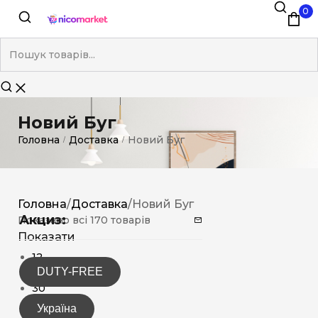
0
Новий Буг
Головна
Доставка
Новий Буг
/
/
Головна
/
Доставка
/
Новий Буг
Акциз:
Показано всі 170 товарів
Показати
12
DUTY-FREE
15
30
Україна