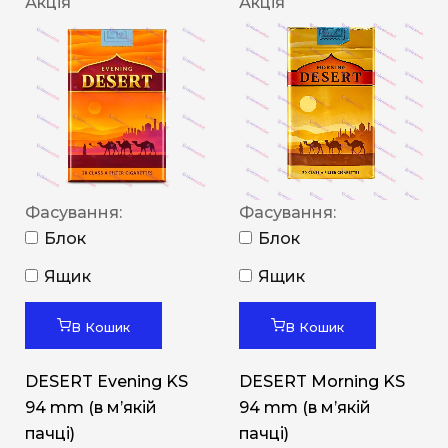
Акція
Акція
Фасування:
Фасування:
Блок
Блок
Ящик
Ящик
В Кошик
В Кошик
DESERT Evening KS
DESERT Morning KS
94 mm (в мʼякій
94 mm (в мʼякій
пачці)
пачці)