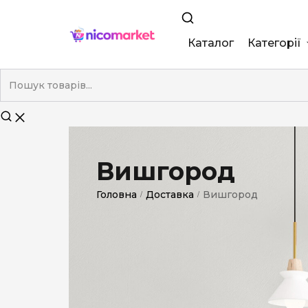
Каталог
Категорії
King Size
Demi
Super Slim
Вишгород
Nano
Головна
Доставка
Вишгород
/
/
Без фільтра
Duty-Free
Електронні
Смакові (кап