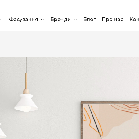
Фасування
Бренди
Блог
Про нас
Кон
Ящик
Elf Bar
Блок
Compliment
Львів
Marshall
Marlboro
OK
ÜRTA
сула)
Lifa
BRUT