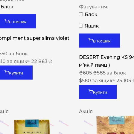
Блок
Фасування:
Блок
В Кошик
Ящик
ompliment super slims violet
В Кошик
550
за блок
DESERT Evening KS 9
510
за ящик
≈ 22 863 ₴
мʼякій пачці)
₴
605
₴
585
за блок
Купити
$
560
за ящик
≈ 25 105 
Купити
кція
Акція