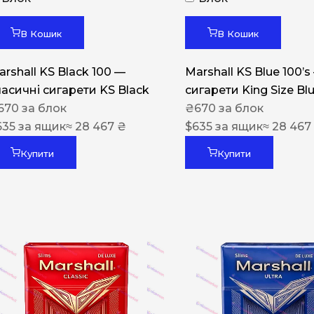
Акциз UA
Капсула (смак)
В Кошик
В Кошик
Manchester
arshall KS Black 100 —
Marshall KS Blue 100’s
Nistru
ласичні сигарети KS Black
сигарети King Size Bl
670
за блок
₴
670
за блок
Leana
635
за ящик
≈ 28 467 ₴
$
635
за ящик
≈ 28 467
Montecristo
Купити
Купити
ASTRU
Military
PULL
Focus
De Santis
MONUS