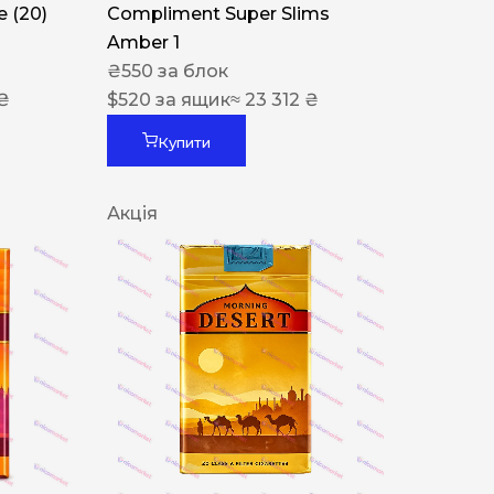
 (20)
Compliment Super Slims
Amber 1
₴
550
за блок
 ₴
$
520
за ящик
≈ 23 312 ₴
Купити
Акція