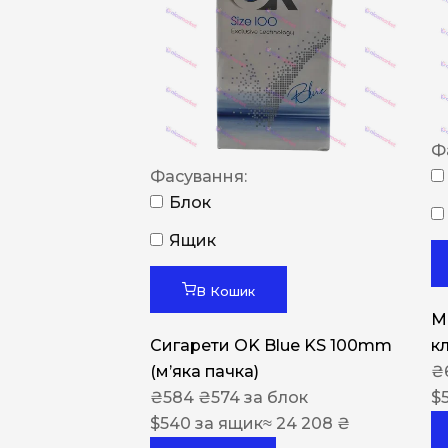
Ф
Фасування:
Блок
Ящик
В Кошик
M
Сигарети OK Blue KS 100mm
к
(м’яка пачка)
₴
₴
584
₴
574
за блок
$
$
540
за ящик
≈ 24 208 ₴