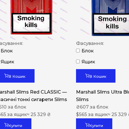
NERO
NERO
Гуцульскі
Italian Blend 821
асування:
Фасування:
OSCAR
Блок
Блок
Dandy
Ящик
Ящик
JM
В Кошик
В Кошик
MAN
arshall Slims Red CLASSIC —
Marshall Slims Ultra B
Arizona
ласичні тонкі сигарети Slims
Slims
Cigaronne
610
за блок
₴
607
за блок
565
за ящик
≈ 25 329 ₴
Сигарети LD
$
565
за ящик
≈ 25 329
Купити
Купити