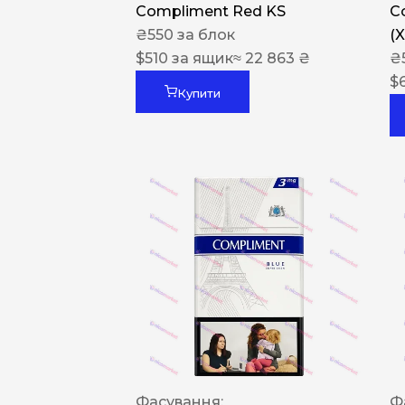
Compliment Red KS
C
₴
550
за блок
(
$
510
за ящик
≈ 22 863 ₴
₴
$
Купити
Фасування:
Ф