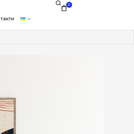
0
такти