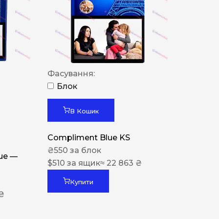
Фасування:
Блок
В Кошик
Compliment Blue KS
₴
550
за блок
lue —
$
510
за ящик
≈ 22 863 ₴
Купити
 ₴