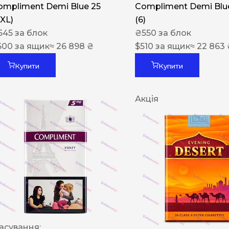
ompliment Demi Blue 25
Compliment Demi Blue
XXL)
(6)
545
за блок
₴
550
за блок
600
за ящик
≈ 26 898 ₴
$
510
за ящик
≈ 22 863
Купити
Купити
Акція
асування: