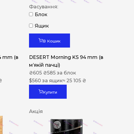
Фасування:
Блок
Ящик
В Кошик
4 mm (в
DESERT Morning KS 94 mm (в
мʼякій пачці)
₴
605
₴
585
за блок
₴
$
560
за ящик
≈ 25 105 ₴
Купити
Акція