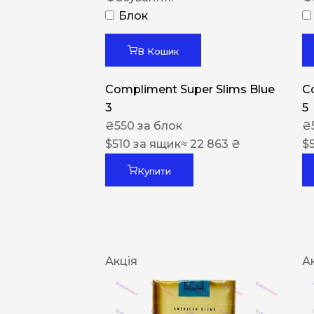
Блок
В Кошик
Compliment Super Slims Blue
C
3
5
₴
550
за блок
₴
$
510
за ящик
≈ 22 863 ₴
$
Купити
Акція
А