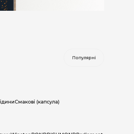
ідини
Смакові (капсула)