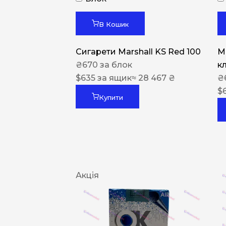
В Кошик
Сигарети Marshall KS Red 100
M
₴
670
за блок
к
$
635
за ящик
≈ 28 467 ₴
₴
$
Купити
Акція