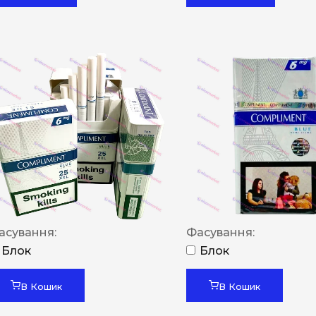
асування:
Фасування:
Блок
Блок
В Кошик
В Кошик