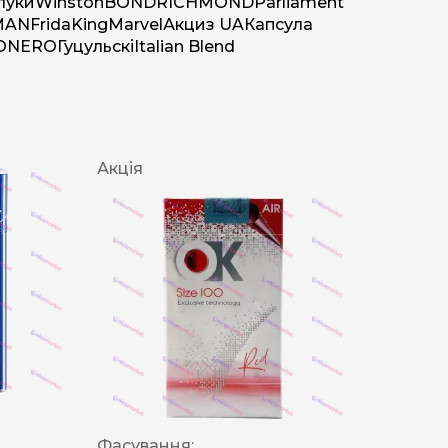
луки
Winston
BOND
RICHMOND
Parliament
MAN
Frida
King
Marvel
Акциз UA
Капсула
O
NERO
Гуцульскі
Italian Blend
Акція
Фасування: