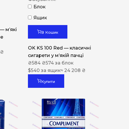
Блок
Ящик
 — м’які
В Кошик
ue
OK KS 100 Red — класичні
 ₴
сигарети у м’якій пачці
₴
584
₴
574
за блок
$
540
за ящик
≈ 24 208 ₴
Купити