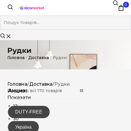
0
Рудки
Головна
Доставка
Рудки
/
/
Головна
/
Доставка
/
Рудки
Акциз:
Показано всі 170 товарів
Показати
12
DUTY-FREE
15
30
Україна