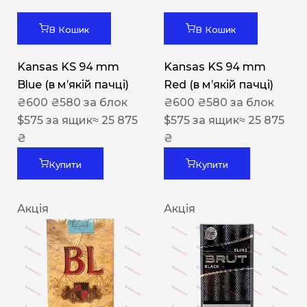
В Кошик
В Кошик
Kansas KS 94 mm
Kansas KS 94 mm
Blue (в мʼякій пачці)
Red (в мʼякій пачці)
₴
600
₴
580
за блок
₴
600
₴
580
за блок
$
575
за ящик
≈ 25 875
$
575
за ящик
≈ 25 875
₴
₴
Купити
Купити
Акція
Акція