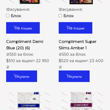
Фасування:
Фасування:
Блок
Блок
В Кошик
В Кошик
Compliment Demi
Compliment Super
Blue (20) (6)
Slims Amber 1
₴
550
за блок
₴
550
за блок
$
510
за ящик
≈ 22 950
$
520
за ящик
≈ 23 400
₴
₴
Купити
Купити