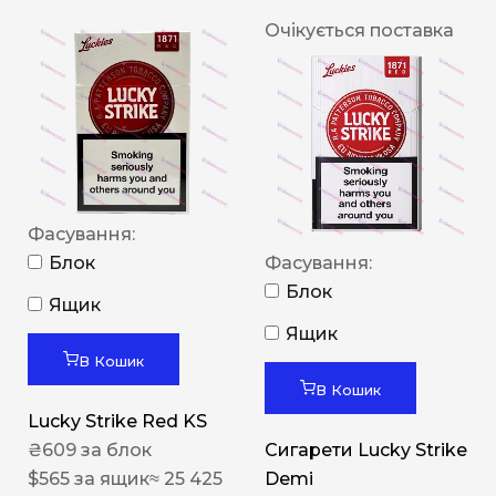
Очікується поставка
Фасування:
Блок
Фасування:
Блок
Ящик
Ящик
В Кошик
В Кошик
Lucky Strike Red KS
₴
609
за блок
Сигарети Lucky Strike
$
565
за ящик
≈ 25 425
Demi