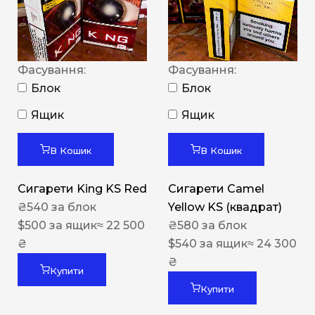
Фасування:
Фасування:
Блок
Блок
Ящик
Ящик
В Кошик
В Кошик
Сигарети King KS Red
Сигарети Camel
₴
540
за блок
Yellow KS (квадрат)
$
500
за ящик
≈ 22 500
₴
580
за блок
₴
$
540
за ящик
≈ 24 300
₴
Купити
Купити