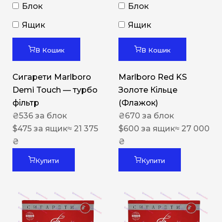
Блок
Блок
Ящик
Ящик
В Кошик
В Кошик
Сигарети Marlboro
Marlboro Red KS
Demi Touch — турбо
Золоте Кільце
фільтр
(Флажок)
₴
536
за блок
₴
670
за блок
$
475
за ящик
≈ 21 375
$
600
за ящик
≈ 27 000
₴
₴
Купити
Купити