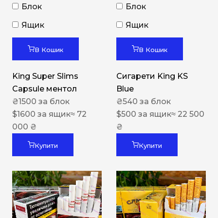
Блок
Блок
Ящик
Ящик
В Кошик
В Кошик
King Super Slims
Сигарети King KS
Capsule ментол
Blue
₴
1500
за блок
₴
540
за блок
$
1600
за ящик
≈ 72
$
500
за ящик
≈ 22 500
000 ₴
₴
Купити
Купити