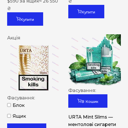
$
590
за ящик
≈ 26 550
₴
₴
Купити
Купити
Акція
Фасування:
Фасування:
В Кошик
Блок
Ящик
URTA Mint Slims —
ментолові сигарети