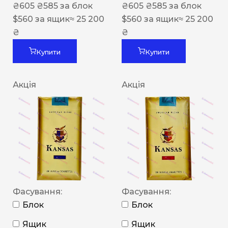
₴
605
₴
585
за блок
₴
605
₴
585
за блок
$
560
за ящик
≈ 25 200
$
560
за ящик
≈ 25 200
₴
₴
Купити
Купити
Акція
Акція
Фасування:
Фасування:
Блок
Блок
Ящик
Ящик