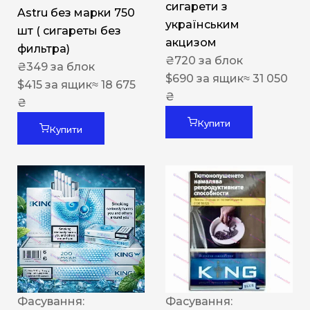
сигарети з
Astru без марки 750
українським
шт ( сигареты без
акцизом
фильтра)
₴
720
за блок
₴
349
за блок
$
690
за ящик
≈ 31 050
$
415
за ящик
≈ 18 675
₴
₴
Купити
Купити
Фасування:
Фасування: