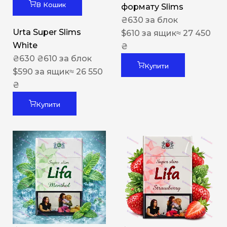
В Кошик
формату Slims
₴
630
за блок
Urta Super Slims
$
610
за ящик
≈ 27 450
White
₴
₴
630
₴
610
за блок
Купити
$
590
за ящик
≈ 26 550
₴
Купити