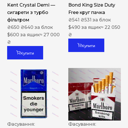
Kent Crystal Demi —
Bond King Size Duty
сигарети з турбо
Free круг пачка
фільтром
₴
541
₴
531
за блок
₴
650
₴
640
за блок
$
490
за ящик
≈ 22 050
$
600
за ящик
≈ 27 000
₴
₴
Купити
Купити
Фасування:
Фасування: