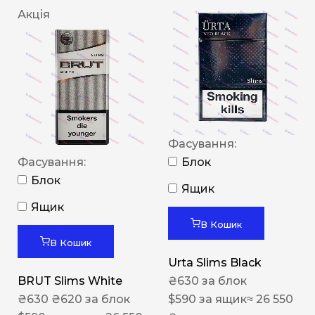
Акція
Фасування:
Фасування:
Блок
Блок
Ящик
Ящик
В Кошик
В Кошик
Urta Slims Black
BRUT Slims White
₴
630
за блок
₴
630
₴
620
за блок
$
590
за ящик
≈ 26 550