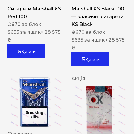
Сигарети Marshall KS
Marshall KS Black 100
Red 100
— класичні сигарети
₴
670
за блок
KS Black
$
635
за ящик
≈ 28 575
₴
670
за блок
₴
$
635
за ящик
≈ 28 575
₴
Купити
Купити
Акція
Фасування: