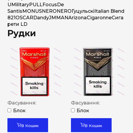
U
Military
PULL
Focus
De
Santis
MONUS
NERO
NERO
Гуцульскі
Italian Blend
821
OSCAR
Dandy
JM
MAN
Arizona
Cigaronne
Сига
рети LD
Рудки
Фасування:
Фасування:
Блок
Блок
В Кошик
В Кошик