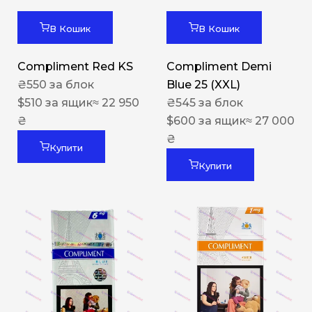
В Кошик
В Кошик
Compliment Red KS
Compliment Demi
₴
550
за блок
Blue 25 (XXL)
$
510
за ящик
≈ 22 950
₴
545
за блок
₴
$
600
за ящик
≈ 27 000
₴
Купити
Купити