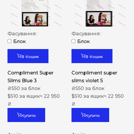
Фасування:
Фасування:
Блок
Блок
В Кошик
В Кошик
Compliment Super
Compliment super
Slims Blue 3
slims violet 5
₴
550
за блок
₴
550
за блок
$
510
за ящик
≈ 22 950
$
510
за ящик
≈ 22 950
₴
₴
Купити
Купити