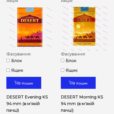
Акція
Акція
Фасування:
Фасування:
Блок
Блок
Ящик
Ящик
В Кошик
В Кошик
DESERT Evening KS
DESERT Morning KS
94 mm (в мʼякій
94 mm (в мʼякій
пачці)
пачці)