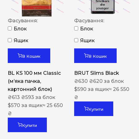
Фасування:
Фасування:
Блок
Блок
Ящик
Ящик
В Кошик
В Кошик
BL KS 100 мм Classic
BRUT Slims Black
(м’яка пачка,
₴
630
₴
620
за блок
картонний блок)
$
590
за ящик
≈ 26 550
₴
613
₴
593
за блок
₴
$
570
за ящик
≈ 25 650
Купити
₴
Купити