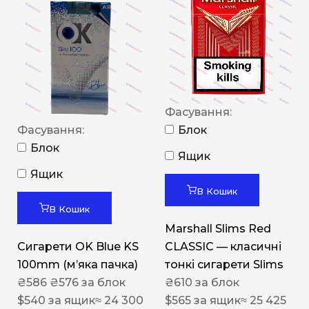
Фасування:
Фасування:
Блок
Блок
Ящик
Ящик
В Кошик
В Кошик
Marshall Slims Red
Сигарети OK Blue KS
CLASSIC — класичні
100mm (м’яка пачка)
тонкі сигарети Slims
₴
586
₴
576
за блок
₴
610
за блок
$
540
за ящик
≈ 24 300
$
565
за ящик
≈ 25 425