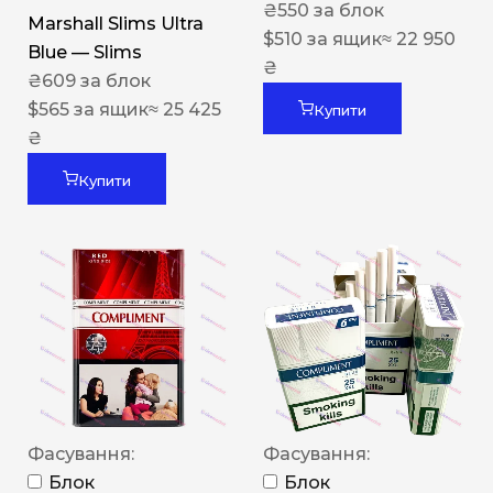
₴
550
за блок
Marshall Slims Ultra
$
510
за ящик
≈ 22 950
Blue — Slims
₴
₴
609
за блок
$
565
за ящик
≈ 25 425
Купити
₴
Купити
Фасування:
Фасування:
Блок
Блок