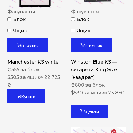
Фасування:
Фасування:
Блок
Блок
Ящик
Ящик
В Кошик
В Кошик
Manchester KS white
Winston Blue KS —
₴
555
за блок
сигарети King Size
$
505
за ящик
≈ 22 725
(квадрат)
₴
₴
600
за блок
$
530
за ящик
≈ 23 850
Купити
₴
Купити