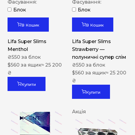
Фасування:
Фасування:
Блок
Блок
В Кошик
В Кошик
Lifa Super Slims
Lifa Super Slims
Menthol
Strawberry —
₴
550
за блок
полуничні супер слім
$
560
за ящик
≈ 25 200
₴
550
за блок
₴
$
560
за ящик
≈ 25 200
₴
Купити
Купити
Акція