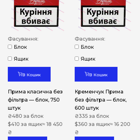
Фасування:
Фасування:
Блок
Блок
Ящик
Ящик
В Кошик
В Кошик
Прима класична без
Кременчук Прима
фільтра — блок, 750
без фільтра — блок,
штук
600 штук
₴
480
за блок
₴
335
за блок
$
410
за ящик
≈ 18 450
$
360
за ящик
≈ 16 200
₴
₴