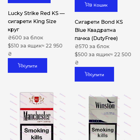
В Кошик
Lucky Strike Red KS —
сигарети King Size
Сигарети Bond KS
круг
Blue Квадратна
₴
600
за блок
пачка (DutyFree)
$
510
за ящик
≈ 22 950
₴
570
за блок
₴
$
500
за ящик
≈ 22 500
₴
Купити
Купити