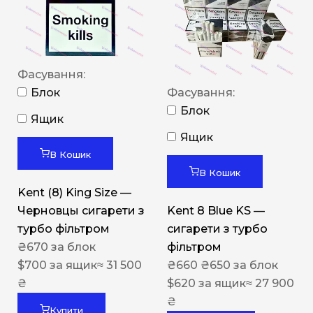
Фасування:
Блок
Фасування:
Блок
Ящик
Ящик
В Кошик
В Кошик
Kent (8) King Size —
Черновцы сигарети з
Kent 8 Blue KS —
турбо фільтром
сигарети з турбо
₴
670
за блок
фільтром
$
700
за ящик
≈ 31 500
₴
660
₴
650
за блок
₴
$
620
за ящик
≈ 27 900
₴
Купити