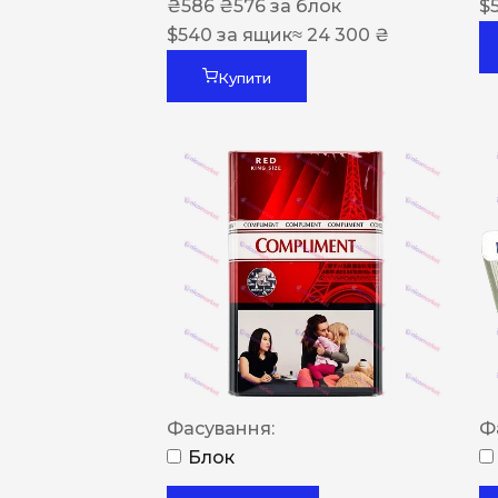
₴
586
₴
576
за блок
$
$
540
за ящик
≈ 24 300 ₴
Купити
Фасування:
Ф
Блок