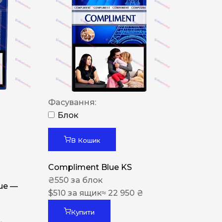
Фасування:
Блок
В Кошик
Compliment Blue KS
₴
550
за блок
lue —
$
510
за ящик
≈ 22 950 ₴
Купити