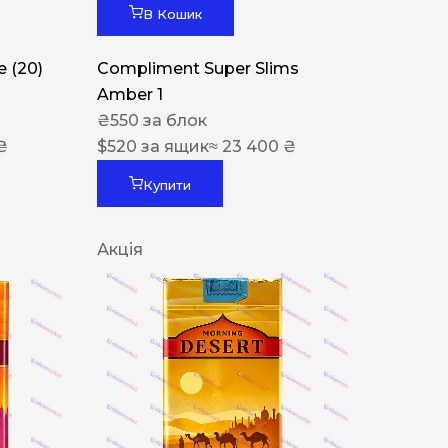
В Кошик
 (20)
Compliment Super Slims
Amber 1
₴
550
за блок
₴
$
520
за ящик
≈ 23 400 ₴
Купити
Акція