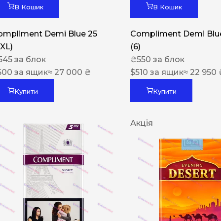
В Кошик
В Кошик
ompliment Demi Blue 25
Compliment Demi Blue
XXL)
(6)
545
за блок
₴
550
за блок
600
за ящик
≈ 27 000 ₴
$
510
за ящик
≈ 22 950 
Купити
Купити
Акція