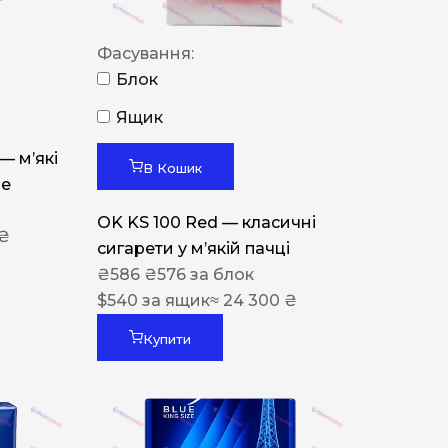
Фасування:
Блок
Ящик
 — м’які
В Кошик
ue
OK KS 100 Red — класичні
 ₴
сигарети у м’якій пачці
₴
586
₴
576
за блок
$
540
за ящик
≈ 24 300 ₴
Купити