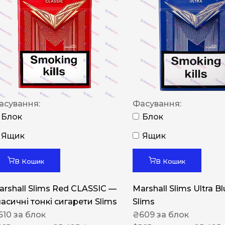
NERO
NERO
Гуцульскі
Italian Blend 821
OSCAR
асування:
Фасування:
Dandy
Блок
Блок
JM
Ящик
Ящик
MAN
Arizona
В Кошик
В Кошик
Cigaronne
arshall Slims Red CLASSIC —
Marshall Slims Ultra B
Сигарети LD
ласичні тонкі сигарети Slims
Slims
610
за блок
₴
609
за блок