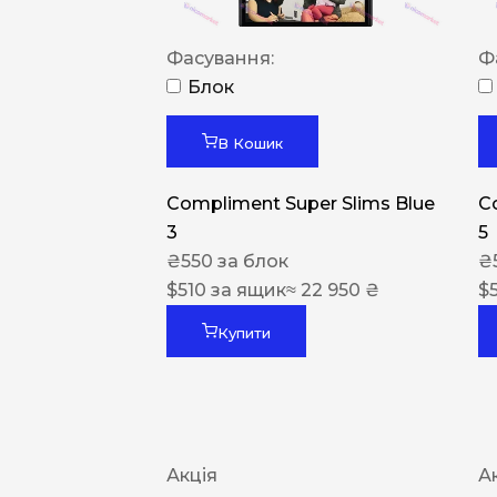
Фасування:
Ф
Блок
В Кошик
Compliment Super Slims Blue
C
3
5
₴
550
за блок
₴
$
510
за ящик
≈ 22 950 ₴
$
Купити
Акція
А