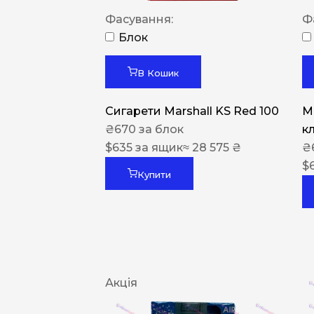
Фасування:
Ф
Блок
В Кошик
Сигарети Marshall KS Red 100
M
₴
670
за блок
к
$
635
за ящик
≈ 28 575 ₴
₴
$
Купити
Акція