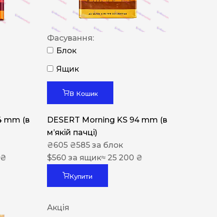
Фасування:
Блок
Ящик
В Кошик
4 mm (в
DESERT Morning KS 94 mm (в
мʼякій пачці)
₴
605
₴
585
за блок
 ₴
$
560
за ящик
≈ 25 200 ₴
Купити
Акція