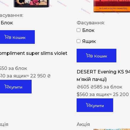
асування:
Блок
Фасування:
Блок
В Кошик
Ящик
ompliment super slims violet
В Кошик
550
за блок
DESERT Evening KS 9
510
за ящик
≈ 22 950 ₴
мʼякій пачці)
₴
605
₴
585
за блок
Купити
$
560
за ящик
≈ 25 200
Купити
кція
Акція