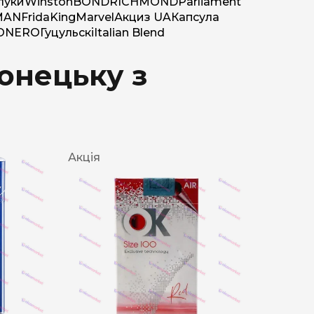
луки
Winston
BOND
RICHMOND
Parliament
MAN
Frida
King
Marvel
Акциз UA
Капсула
O
NERO
Гуцульскі
Italian Blend
онецьку з
Акція