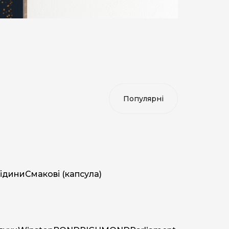
ідини
Смакові (капсула)