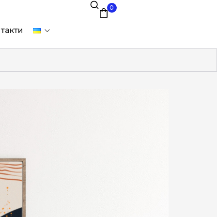
0
такти