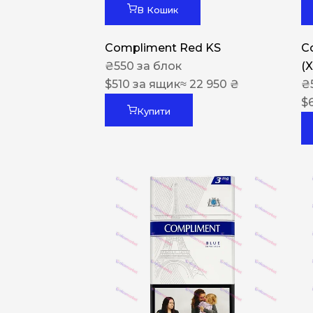
В Кошик
Compliment Red KS
C
₴
550
за блок
(
$
510
за ящик
≈ 22 950 ₴
₴
$
Купити