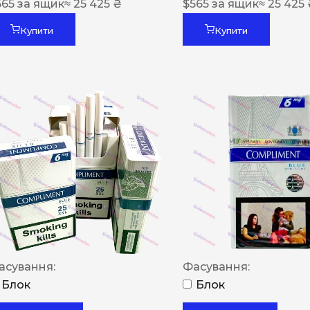
565
за ящик
≈ 25 425 ₴
$
565
за ящик
≈ 25 425
Купити
Купити
асування:
Фасування:
Блок
Блок