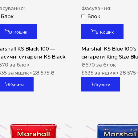
Акциз UA
асування:
Фасування:
Капсула (смак)
Блок
Блок
Manchester
В Кошик
В Кошик
Nistru
arshall KS Black 100 —
Marshall KS Blue 100’s
Leana
ласичні сигарети KS Black
сигарети King Size Bl
Montecristo
670
за блок
₴
670
за блок
635
за ящик
≈ 28 575 ₴
$
635
за ящик
≈ 28 575
ASTRU
Military
Купити
Купити
PULL
Focus
De Santis
MONUS