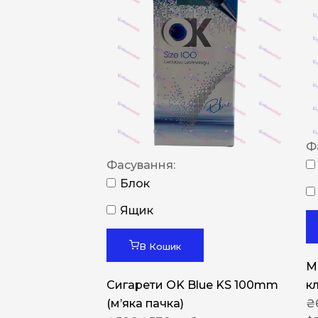
Ф
Фасування:
Блок
Ящик
В Кошик
M
Сигарети OK Blue KS 100mm
к
(м’яка пачка)
₴