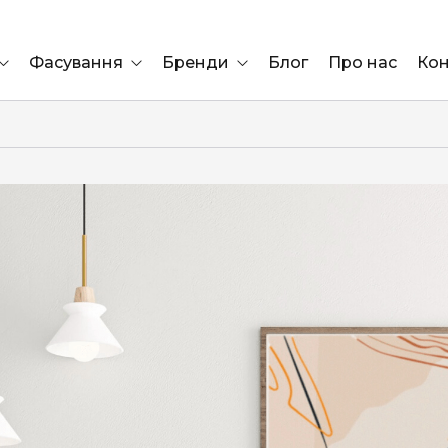
Фасування
Бренди
Блог
Про нас
Кон
Ящик
Elf Bar
Блок
Compliment
Львів
Marshall
Marlboro
OK
ÜRTA
сула)
Lifa
BRUT