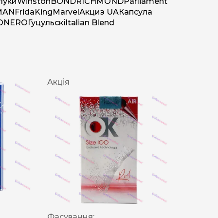
луки
Winston
BOND
RICHMOND
Parliament
MAN
Frida
King
Marvel
Акциз UA
Капсула
O
NERO
Гуцульскі
Italian Blend
Акція
Фасування: