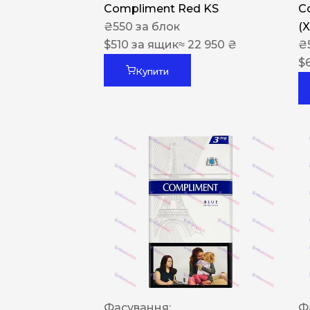
Compliment Red KS
C
₴
550
за блок
(
$
510
за ящик
≈ 22 950 ₴
₴
$
Купити
Фасування:
Ф