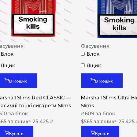
NERO
NERO
Гуцульскі
Italian Blend 821
асування:
Фасування:
OSCAR
Блок
Блок
Dandy
Ящик
Ящик
JM
В Кошик
В Кошик
MAN
arshall Slims Red CLASSIC —
Marshall Slims Ultra B
Arizona
ласичні тонкі сигарети Slims
Slims
Cigaronne
610
за блок
₴
609
за блок
565
за ящик
≈ 25 425 ₴
Сигарети LD
$
565
за ящик
≈ 25 425
Купити
Купити