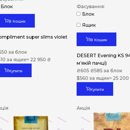
Блок
Фасування:
Блок
В Кошик
Ящик
ompliment super slims violet
В Кошик
550
за блок
DESERT Evening KS 9
510
за ящик
≈ 22 950 ₴
мʼякій пачці)
₴
605
₴
585
за блок
Купити
$
560
за ящик
≈ 25 200
Купити
кція
Акція