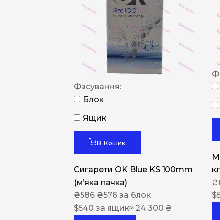
Ф
Фасування:
Блок
Ящик
В Кошик
M
Сигарети OK Blue KS 100mm
к
(м’яка пачка)
₴
₴
586
₴
576
за блок
$
$
540
за ящик
≈ 24 300 ₴