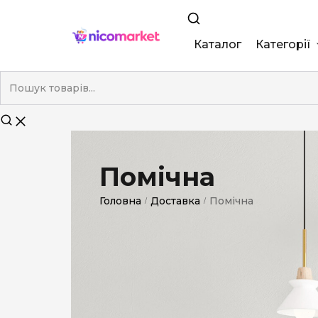
Каталог
Категорії
King Size
Demi
Super Slim
Помічна
Nano
Головна
Доставка
Помічна
/
/
Без фільтра
Duty-Free
Електронні
Смакові (кап