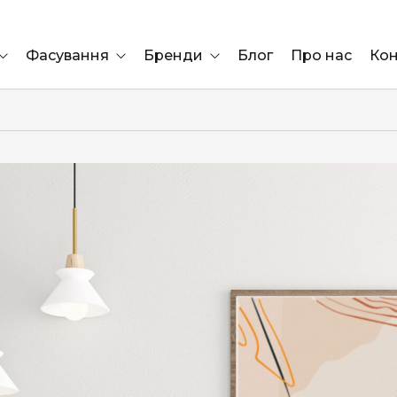
Фасування
Бренди
Блог
Про нас
Кон
Ящик
Elf Bar
Блок
Compliment
Львів
Marshall
Marlboro
OK
ÜRTA
сула)
Lifa
BRUT