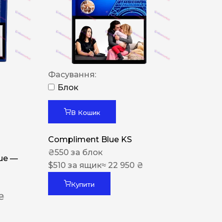
Фасування:
Блок
В Кошик
Compliment Blue KS
₴
550
за блок
lue —
$
510
за ящик
≈ 22 950 ₴
Купити
 ₴