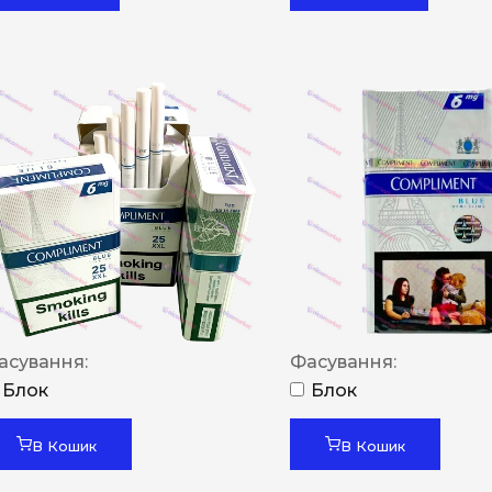
асування:
Фасування:
Блок
Блок
В Кошик
В Кошик