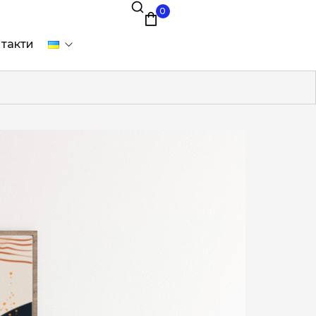
0
такти