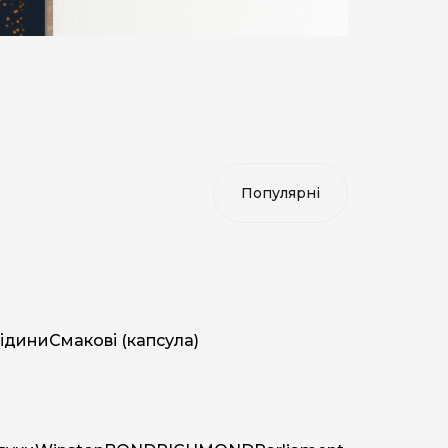
ідини
Смакові (капсула)