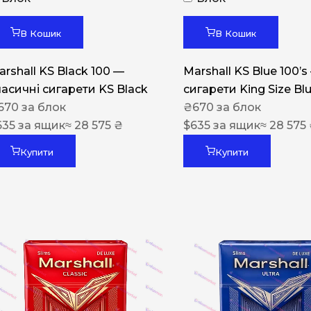
Акциз UA
Капсула (смак)
В Кошик
В Кошик
Manchester
arshall KS Black 100 —
Marshall KS Blue 100’s
Nistru
ласичні сигарети KS Black
сигарети King Size Bl
670
за блок
₴
670
за блок
Leana
635
за ящик
≈ 28 575 ₴
$
635
за ящик
≈ 28 575
Montecristo
Купити
Купити
ASTRU
Military
PULL
Focus
De Santis
MONUS