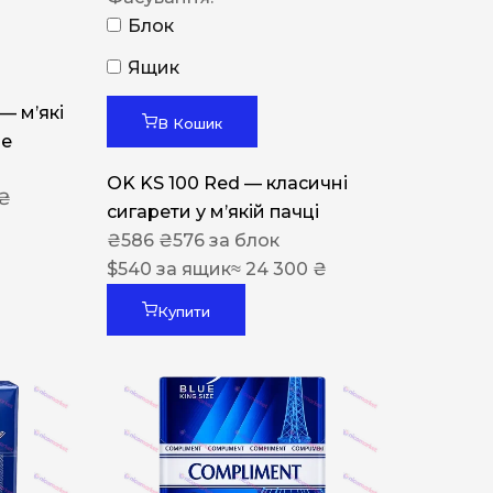
Блок
Ящик
 — м’які
В Кошик
ue
OK KS 100 Red — класичні
 ₴
сигарети у м’якій пачці
₴
586
₴
576
за блок
$
540
за ящик
≈ 24 300 ₴
Купити