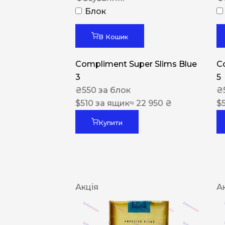
Блок
В Кошик
Compliment Super Slims Blue
C
3
5
₴
550
за блок
₴
$
510
за ящик
≈ 22 950 ₴
$
Купити
Акція
А