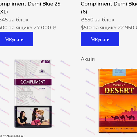
ompliment Demi Blue 25
Compliment Demi Blue
XXL)
(6)
545
за блок
₴
550
за блок
600
за ящик
≈ 27 000 ₴
$
510
за ящик
≈ 22 950 
Купити
Купити
Акція
асування: