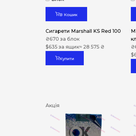
В Кошик
Сигарети Marshall KS Red 100
M
₴
670
за блок
к
$
635
за ящик
≈ 28 575 ₴
₴
$
Купити
Акція