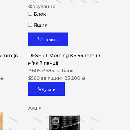
Фасування:
Блок
Ящик
В Кошик
4 mm (в
DESERT Morning KS 94 mm (в
мʼякій пачці)
₴
605
₴
585
за блок
 ₴
$
560
за ящик
≈ 25 200 ₴
Купити
Акція