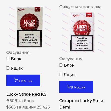
Очікується поставка
Фасування:
Блок
Фасування:
Блок
Ящик
Ящик
В Кошик
В Кошик
Lucky Strike Red KS
₴
609
за блок
Сигарети Lucky Strike
$
565
за ящик
≈ 25 425
Demi