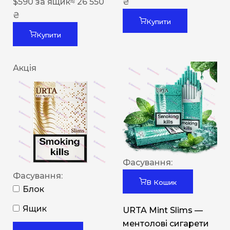
$
590
за ящик
≈ 26 550
₴
₴
Купити
Купити
Акція
Фасування:
Фасування:
В Кошик
Блок
Ящик
URTA Mint Slims —
ментолові сигарети