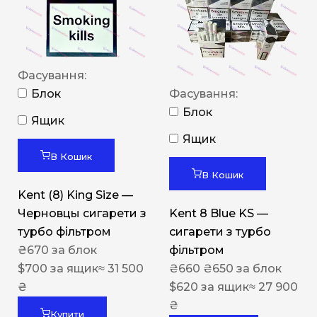
Фасування:
Блок
Фасування:
Блок
Ящик
Ящик
В Кошик
В Кошик
Kent (8) King Size —
Черновцы сигарети з
Kent 8 Blue KS —
турбо фільтром
сигарети з турбо
₴
670
за блок
фільтром
$
700
за ящик
≈ 31 500
₴
660
₴
650
за блок
₴
$
620
за ящик
≈ 27 900
₴
Купити