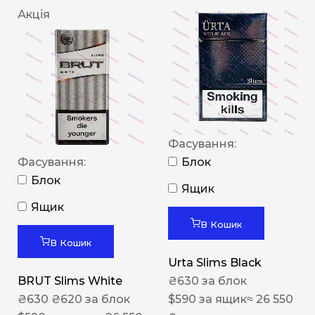
Акція
Фасування:
Фасування:
Блок
Блок
Ящик
Ящик
В Кошик
В Кошик
Urta Slims Black
BRUT Slims White
₴
630
за блок
₴
630
₴
620
за блок
$
590
за ящик
≈ 26 550