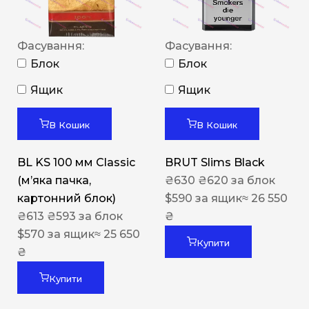
Фасування:
Фасування:
Блок
Блок
Ящик
Ящик
В Кошик
В Кошик
BL KS 100 мм Classic
BRUT Slims Black
(м’яка пачка,
₴
630
₴
620
за блок
картонний блок)
$
590
за ящик
≈ 26 550
₴
613
₴
593
за блок
₴
$
570
за ящик
≈ 25 650
Купити
₴
Купити