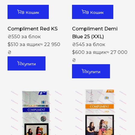
В Кошик
В Кошик
Compliment Red KS
Compliment Demi
₴
550
за блок
Blue 25 (XXL)
$
510
за ящик
≈ 22 950
₴
545
за блок
₴
$
600
за ящик
≈ 27 000
₴
Купити
Купити