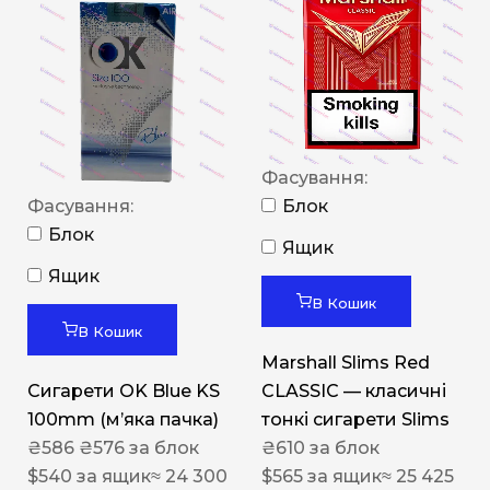
Фасування:
Фасування:
Блок
Блок
Ящик
Ящик
В Кошик
В Кошик
Marshall Slims Red
Сигарети OK Blue KS
CLASSIC — класичні
100mm (м’яка пачка)
тонкі сигарети Slims
₴
586
₴
576
за блок
₴
610
за блок
$
540
за ящик
≈ 24 300
$
565
за ящик
≈ 25 425