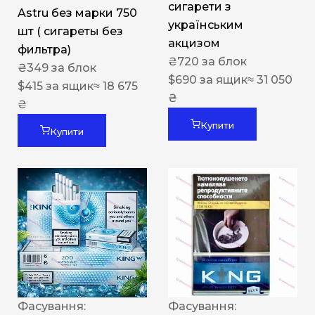
сигарети з
Astru без марки 750
українським
шт ( сигареты без
акцизом
фильтра)
₴
720
за блок
₴
349
за блок
$
690
за ящик
≈ 31 050
$
415
за ящик
≈ 18 675
₴
₴
Купити
Купити
Фасування:
Фасування: