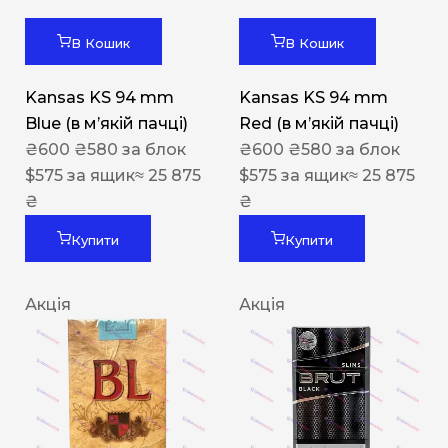
В Кошик
В Кошик
Kansas KS 94 mm
Kansas KS 94 mm
Blue (в мʼякій пачці)
Red (в мʼякій пачці)
₴
600
₴
580
за блок
₴
600
₴
580
за блок
$
575
за ящик
≈ 25 875
$
575
за ящик
≈ 25 875
₴
₴
Купити
Купити
Акція
Акція