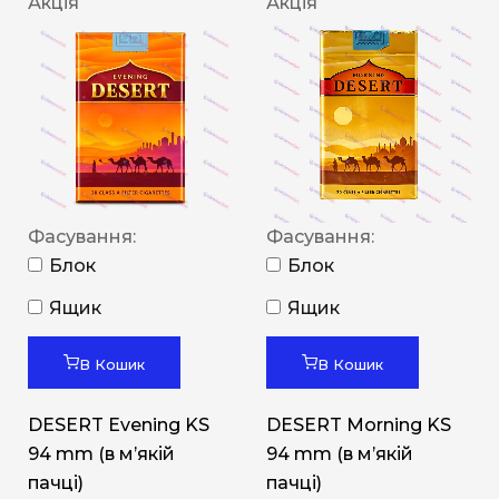
Акція
Акція
Фасування:
Фасування:
Блок
Блок
Ящик
Ящик
В Кошик
В Кошик
DESERT Evening KS
DESERT Morning KS
94 mm (в мʼякій
94 mm (в мʼякій
пачці)
пачці)