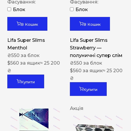
Фасування:
Фасування:
Блок
Блок
В Кошик
В Кошик
Lifa Super Slims
Lifa Super Slims
Menthol
Strawberry —
₴
550
за блок
полуничні супер слім
$
560
за ящик
≈ 25 200
₴
550
за блок
₴
$
560
за ящик
≈ 25 200
₴
Купити
Купити
Акція