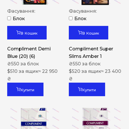
Фасування:
Фасування:
Блок
Блок
В Кошик
В Кошик
Compliment Demi
Compliment Super
Blue (20) (6)
Slims Amber 1
₴
550
за блок
₴
550
за блок
$
510
за ящик
≈ 22 950
$
520
за ящик
≈ 23 400
₴
₴
Купити
Купити