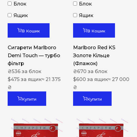
Блок
Блок
Ящик
Ящик
В Кошик
В Кошик
Сигарети Marlboro
Marlboro Red KS
Demi Touch — турбо
Золоте Кільце
фільтр
(Флажок)
₴
536
за блок
₴
670
за блок
$
475
за ящик
≈ 21 375
$
600
за ящик
≈ 27 000
₴
₴
Купити
Купити