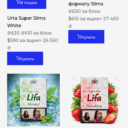
В Кошик
формату Slims
₴
630
за блок
Urta Super Slims
$
610
за ящик
≈ 27 450
White
₴
₴
630
₴
610
за блок
Купити
$
590
за ящик
≈ 26 550
₴
Купити