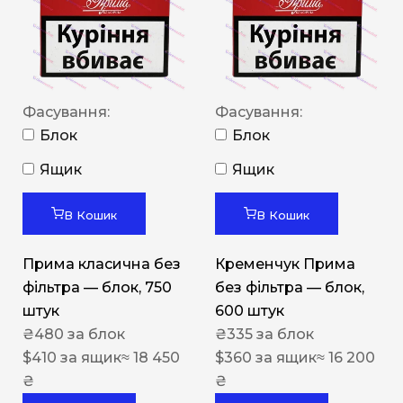
Фасування:
Фасування:
Блок
Блок
Ящик
Ящик
В Кошик
В Кошик
Прима класична без
Кременчук Прима
фільтра — блок, 750
без фільтра — блок,
штук
600 штук
₴
480
за блок
₴
335
за блок
$
410
за ящик
≈ 18 450
$
360
за ящик
≈ 16 200
₴
₴