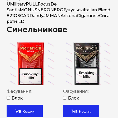
U
Military
PULL
Focus
De
Santis
MONUS
NERO
NERO
Гуцульскі
Italian Blend
821
OSCAR
Dandy
JM
MAN
Arizona
Cigaronne
Сига
рети LD
Синельникове
Фасування:
Фасування:
Блок
Блок
В Кошик
В Кошик