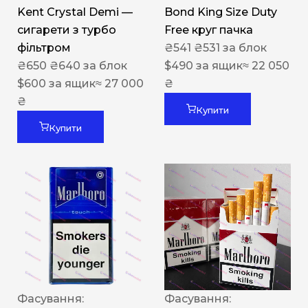
Kent Crystal Demi —
Bond King Size Duty
сигарети з турбо
Free круг пачка
фільтром
₴
541
₴
531
за блок
₴
650
₴
640
за блок
$
490
за ящик
≈ 22 050
$
600
за ящик
≈ 27 000
₴
₴
Купити
Купити
Фасування:
Фасування: