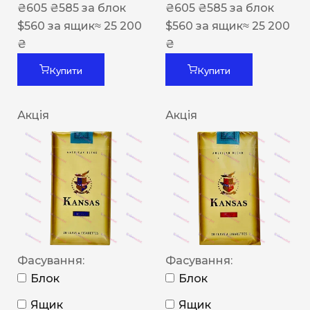
₴
605
₴
585
за блок
₴
605
₴
585
за блок
$
560
за ящик
≈ 25 200
$
560
за ящик
≈ 25 200
₴
₴
Купити
Купити
Акція
Акція
Фасування:
Фасування:
Блок
Блок
Ящик
Ящик