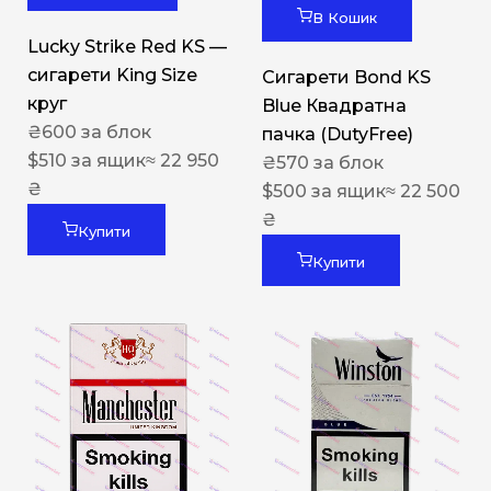
В Кошик
Lucky Strike Red KS —
сигарети King Size
Сигарети Bond KS
круг
Blue Квадратна
₴
600
за блок
пачка (DutyFree)
$
510
за ящик
≈ 22 950
₴
570
за блок
₴
$
500
за ящик
≈ 22 500
₴
Купити
Купити