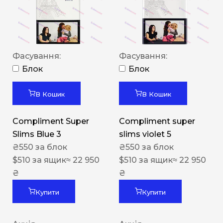
Фасування:
Фасування:
Блок
Блок
В Кошик
В Кошик
Compliment Super
Compliment super
Slims Blue 3
slims violet 5
₴
550
за блок
₴
550
за блок
$
510
за ящик
≈ 22 950
$
510
за ящик
≈ 22 950
₴
₴
Купити
Купити