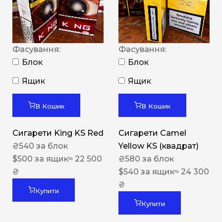
Фасування:
Фасування:
Блок
Блок
Ящик
Ящик
В Кошик
В Кошик
Сигарети King KS Red
Сигарети Camel
₴
540
за блок
Yellow KS (квадрат)
$
500
за ящик
≈ 22 500
₴
580
за блок
₴
$
540
за ящик
≈ 24 300
₴
Купити
Купити