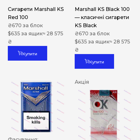
Сигарети Marshall KS
Marshall KS Black 100
Red 100
— класичні сигарети
₴
670
за блок
KS Black
$
635
за ящик
≈ 28 575
₴
670
за блок
₴
$
635
за ящик
≈ 28 575
₴
Купити
Купити
Акція
Фасування: