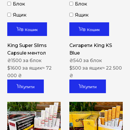
Блок
Блок
Ящик
Ящик
В Кошик
В Кошик
King Super Slims
Сигарети King KS
Capsule ментол
Blue
₴
1500
за блок
₴
540
за блок
$
1600
за ящик
≈ 72
$
500
за ящик
≈ 22 500
000 ₴
₴
Купити
Купити