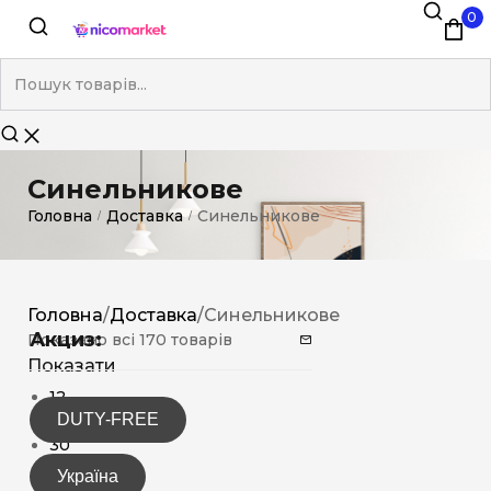
0
Синельникове
Головна
Доставка
Синельникове
/
/
Головна
/
Доставка
/
Синельникове
Акциз:
Показано всі 170 товарів
Показати
12
DUTY-FREE
15
30
Україна