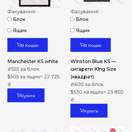
Фасування:
Фасування:
Блок
Блок
Ящик
Ящик
В Кошик
В Кошик
Manchester KS white
Winston Blue KS —
₴
555
за блок
сигарети King Size
$
505
за ящик
≈ 22 725
(квадрат)
₴
₴
600
за блок
$
530
за ящик
≈ 23 850
Купити
₴
Купити