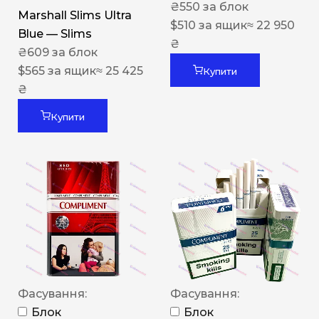
₴
550
за блок
Marshall Slims Ultra
$
510
за ящик
≈ 22 950
Blue — Slims
₴
₴
609
за блок
$
565
за ящик
≈ 25 425
Купити
₴
Купити
Фасування:
Фасування:
Блок
Блок