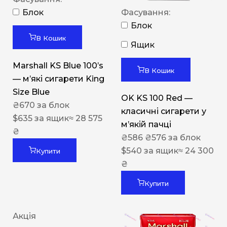
Блок
Фасування:
Блок
В Кошик
Ящик
Marshall KS Blue 100’s
В Кошик
— м’які сигарети King
Size Blue
OK KS 100 Red —
₴
670
за блок
класичні сигарети у
$
635
за ящик
≈ 28 575
м’якій пачці
₴
₴
586
₴
576
за блок
$
540
за ящик
≈ 24 300
Купити
₴
Купити
Акція