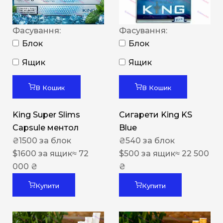
Фасування:
Фасування:
Блок
Блок
Ящик
Ящик
В Кошик
В Кошик
King Super Slims
Сигарети King KS
Capsule ментол
Blue
₴
1500
за блок
₴
540
за блок
$
1600
за ящик
≈ 72
$
500
за ящик
≈ 22 500
000 ₴
₴
Купити
Купити