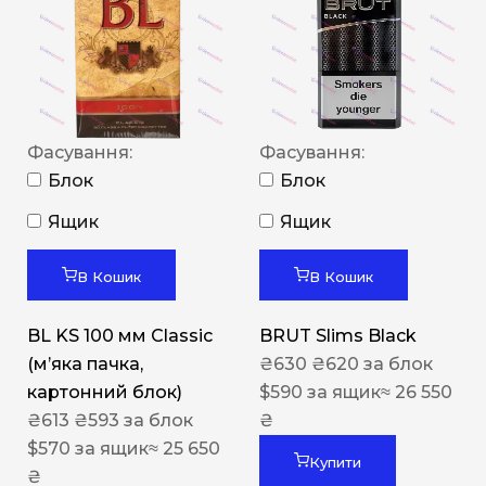
Фасування:
Фасування:
Блок
Блок
Ящик
Ящик
В Кошик
В Кошик
BL KS 100 мм Classic
BRUT Slims Black
(м’яка пачка,
₴
630
₴
620
за блок
картонний блок)
$
590
за ящик
≈ 26 550
₴
613
₴
593
за блок
₴
$
570
за ящик
≈ 25 650
Купити
₴