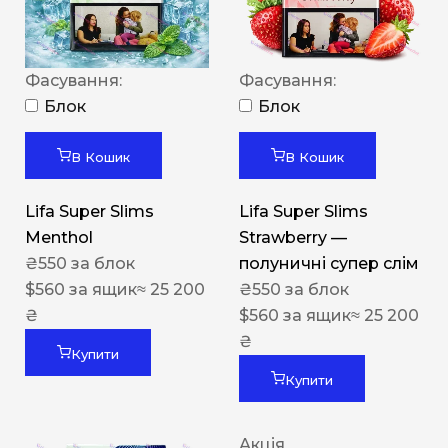
Фасування:
Фасування:
Блок
Блок
В Кошик
В Кошик
Lifa Super Slims
Lifa Super Slims
Menthol
Strawberry —
₴
550
за блок
полуничні супер слім
$
560
за ящик
≈ 25 200
₴
550
за блок
₴
$
560
за ящик
≈ 25 200
₴
Купити
Купити
Акція