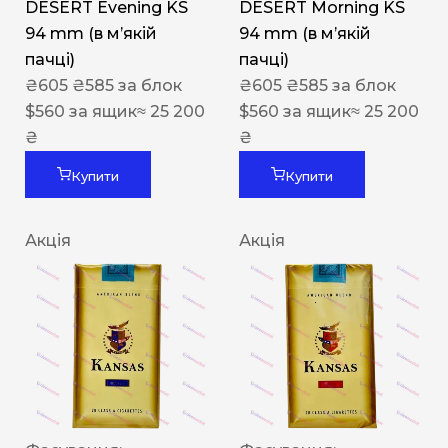
DESERT Evening KS
DESERT Morning KS
94 mm (в мʼякій
94 mm (в мʼякій
пачці)
пачці)
₴
605
₴
585
за блок
₴
605
₴
585
за блок
$
560
за ящик
≈ 25 200
$
560
за ящик
≈ 25 200
₴
₴
Купити
Купити
Акція
Акція