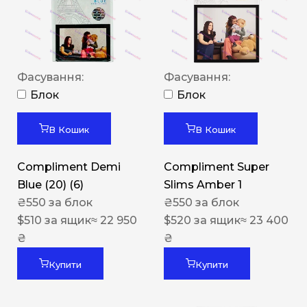
Фасування:
Фасування:
Блок
Блок
В Кошик
В Кошик
Compliment Demi
Compliment Super
Blue (20) (6)
Slims Amber 1
₴
550
за блок
₴
550
за блок
$
510
за ящик
≈ 22 950
$
520
за ящик
≈ 23 400
₴
₴
Купити
Купити