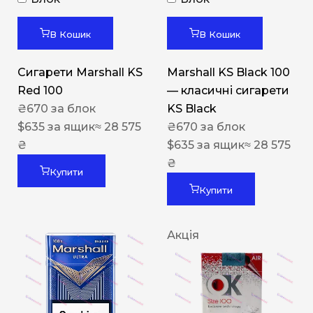
В Кошик
В Кошик
Сигарети Marshall KS
Marshall KS Black 100
Red 100
— класичні сигарети
₴
670
за блок
KS Black
$
635
за ящик
≈ 28 575
₴
670
за блок
₴
$
635
за ящик
≈ 28 575
₴
Купити
Купити
Акція