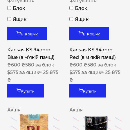
Фасування:
Фасування:
Блок
Блок
Ящик
Ящик
В Кошик
В Кошик
Kansas KS 94 mm
Kansas KS 94 mm
Blue (в мʼякій пачці)
Red (в мʼякій пачці)
₴
600
₴
580
за блок
₴
600
₴
580
за блок
$
575
за ящик
≈ 25 875
$
575
за ящик
≈ 25 875
₴
₴
Купити
Купити
Акція
Акція