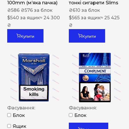
100mm (м’яка пачка)
тонкі сигарети Slims
₴
586
₴
576
за блок
₴
610
за блок
$
540
за ящик
≈ 24 300
$
565
за ящик
≈ 25 425
₴
₴
Купити
Купити
Фасування:
Фасування:
Блок
Блок
Ящик