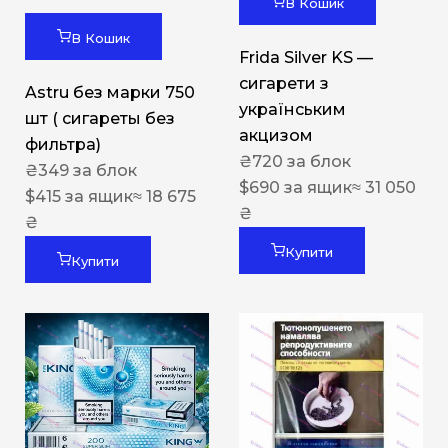
В Кошик
В Кошик
Frida Silver KS —
сигарети з
Astru без марки 750
українським
шт ( сигареты без
акцизом
фильтра)
₴
720
за блок
₴
349
за блок
$
690
за ящик
≈ 31 050
$
415
за ящик
≈ 18 675
₴
₴
Купити
Купити