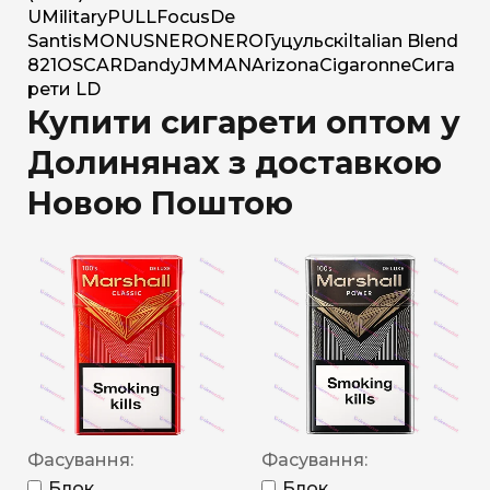
U
Military
PULL
Focus
De
Santis
MONUS
NERO
NERO
Гуцульскі
Italian Blend
821
OSCAR
Dandy
JM
MAN
Arizona
Cigaronne
Сига
рети LD
Купити сигарети оптом у
Долинянах з доставкою
Новою Поштою
Фасування:
Фасування:
Блок
Блок