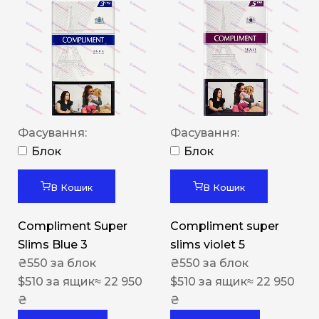
Фасування:
Фасування:
Блок
Блок
В Кошик
В Кошик
Compliment Super
Compliment super
Slims Blue 3
slims violet 5
₴
550
за блок
₴
550
за блок
$
510
за ящик
≈ 22 950
$
510
за ящик
≈ 22 950
₴
₴