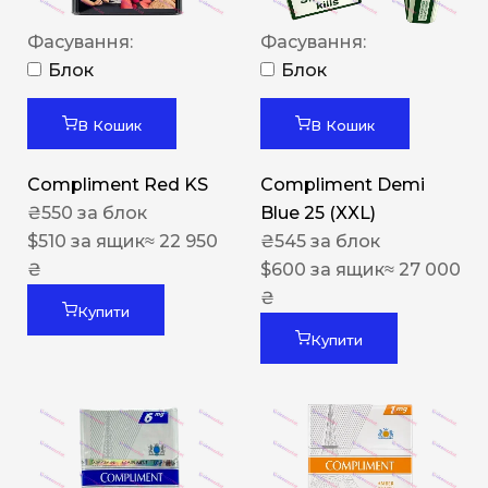
Фасування:
Фасування:
Блок
Блок
В Кошик
В Кошик
Compliment Red KS
Compliment Demi
₴
550
за блок
Blue 25 (XXL)
$
510
за ящик
≈ 22 950
₴
545
за блок
₴
$
600
за ящик
≈ 27 000
₴
Купити
Купити