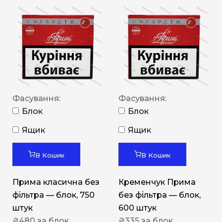
Фасування:
Фасування:
Блок
Блок
Ящик
Ящик
В Кошик
В Кошик
Прима класична без
Кременчук Прима
фільтра — блок, 750
без фільтра — блок,
штук
600 штук
₴
480
за блок
₴
335
за блок