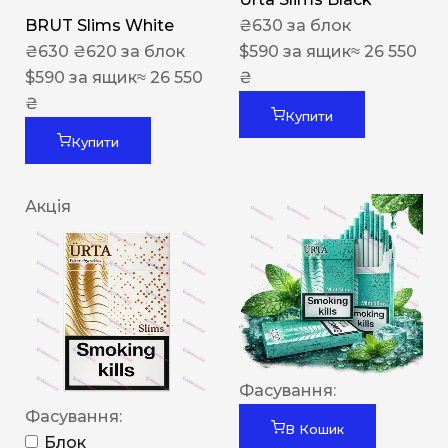
BRUT Slims White
₴
630
за блок
₴
630
₴
620
за блок
$
590
за ящик
≈ 26 550
$
590
за ящик
≈ 26 550
₴
₴
Купити
Купити
Акція
Фасування:
Фасування:
В Кошик
Блок