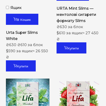
Ящик
URTA Mint Slims —
ментолові сигарети
В Кошик
формату Slims
₴
630
за блок
Urta Super Slims
$
610
за ящик
≈ 27 450
White
₴
₴
630
₴
610
за блок
Купити
$
590
за ящик
≈ 26 550
₴
Купити