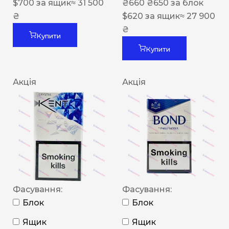
$
700
за ящик
≈ 31 500
₴
660
₴
650
за блок
₴
$
620
за ящик
≈ 27 900
₴
Купити
Купити
Акція
Акція
Фасування:
Фасування:
Блок
Блок
Ящик
Ящик