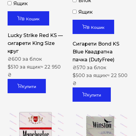
Блок
Ящик
Ящик
В Кошик
В Кошик
Lucky Strike Red KS —
сигарети King Size
Сигарети Bond KS
круг
Blue Квадратна
₴
600
за блок
пачка (DutyFree)
$
510
за ящик
≈ 22 950
₴
570
за блок
₴
$
500
за ящик
≈ 22 500
₴
Купити
Купити