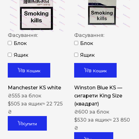
Фасування:
Фасування:
Блок
Блок
Ящик
Ящик
В Кошик
В Кошик
Manchester KS white
Winston Blue KS —
₴
555
за блок
сигарети King Size
$
505
за ящик
≈ 22 725
(квадрат)
₴
₴
600
за блок
$
530
за ящик
≈ 23 850
Купити
₴