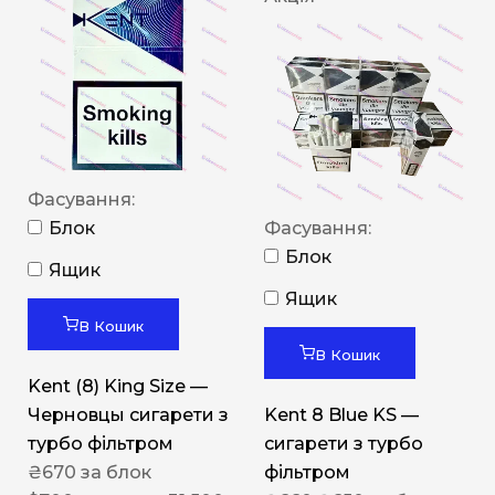
Фасування:
Блок
Фасування:
Блок
Ящик
Ящик
В Кошик
В Кошик
Kent (8) King Size —
Черновцы сигарети з
Kent 8 Blue KS —
турбо фільтром
сигарети з турбо
₴
670
за блок
фільтром