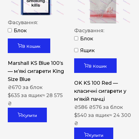
Фасування:
Блок
Фасування:
Блок
В Кошик
Ящик
Marshall KS Blue 100’s
В Кошик
— м’які сигарети King
Size Blue
OK KS 100 Red —
₴
670
за блок
класичні сигарети у
$
635
за ящик
≈ 28 575
м’якій пачці
₴
₴
586
₴
576
за блок
$
540
за ящик
≈ 24 300
Купити
₴
Купити