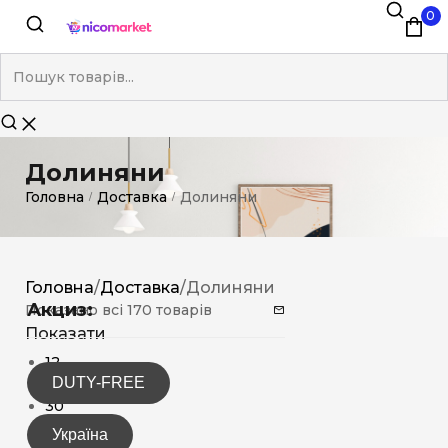
0
Долиняни
Головна
Доставка
Долиняни
/
/
Головна
/
Доставка
/
Долиняни
Акциз:
Показано всі 170 товарів
Показати
12
DUTY-FREE
15
30
Україна