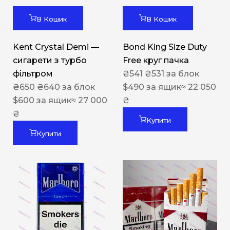
В Кошик
В Кошик
Kent Crystal Demi —
Bond King Size Duty
сигарети з турбо
Free круг пачка
фільтром
₴
541
₴
531
за блок
₴
650
₴
640
за блок
$
490
за ящик
≈ 22 050
$
600
за ящик
≈ 27 000
₴
₴
Купити
Купити