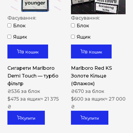
Фасування:
Фасування:
Блок
Блок
Ящик
Ящик
В Кошик
В Кошик
Сигарети Marlboro
Marlboro Red KS
Demi Touch — турбо
Золоте Кільце
фільтр
(Флажок)
₴
536
за блок
₴
670
за блок
$
475
за ящик
≈ 21 375
$
600
за ящик
≈ 27 000
₴
₴
Купити
Купити