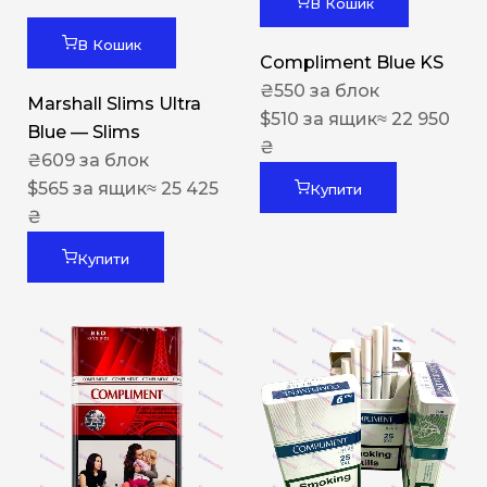
В Кошик
В Кошик
Compliment Blue KS
₴
550
за блок
Marshall Slims Ultra
$
510
за ящик
≈ 22 950
Blue — Slims
₴
₴
609
за блок
$
565
за ящик
≈ 25 425
Купити
₴
Купити