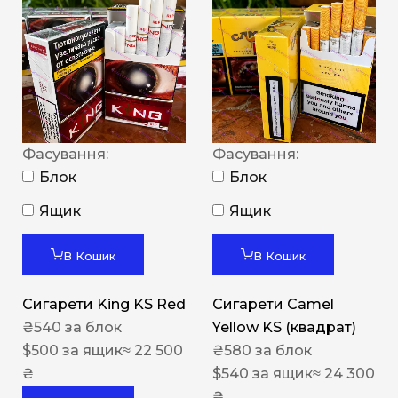
Фасування:
Фасування:
Блок
Блок
Ящик
Ящик
В Кошик
В Кошик
Сигарети King KS Red
Сигарети Camel
₴
540
за блок
Yellow KS (квадрат)
$
500
за ящик
≈ 22 500
₴
580
за блок
₴
$
540
за ящик
≈ 24 300
₴