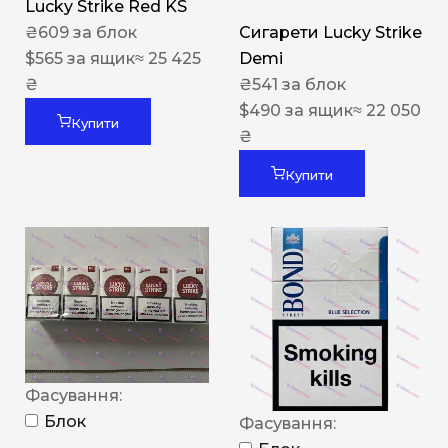
Lucky Strike Red KS
₴
609
за блок
Сигарети Lucky Strike
$
565
за ящик
≈ 25 425
Demi
₴
₴
541
за блок
$
490
за ящик
≈ 22 050
Купити
₴
Купити
Фасування:
Блок
Фасування: