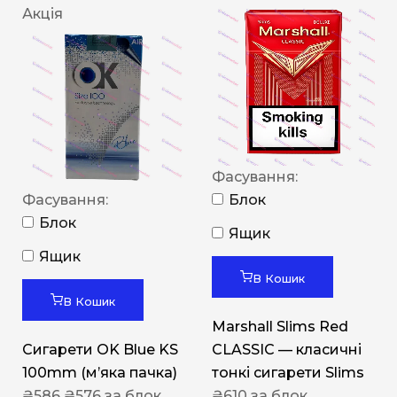
Акція
Фасування:
Фасування:
Блок
Блок
Ящик
Ящик
В Кошик
В Кошик
Marshall Slims Red
Сигарети OK Blue KS
CLASSIC — класичні
100mm (м’яка пачка)
тонкі сигарети Slims
₴
586
₴
576
за блок
₴
610
за блок