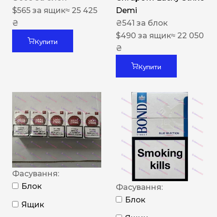
$
565
за ящик
≈ 25 425
Demi
₴
₴
541
за блок
$
490
за ящик
≈ 22 050
Купити
₴
Купити
Фасування:
Блок
Фасування:
Блок
Ящик