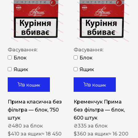
Фасування:
Фасування:
Блок
Блок
Ящик
Ящик
В Кошик
В Кошик
Прима класична без
Кременчук Прима
фільтра — блок, 750
без фільтра — блок,
штук
600 штук
₴
480
за блок
₴
335
за блок
$
410
за ящик
≈ 18 450
$
360
за ящик
≈ 16 200