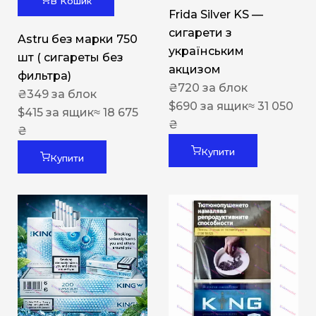
В Кошик
Frida Silver KS —
сигарети з
Astru без марки 750
українським
шт ( сигареты без
акцизом
фильтра)
₴
720
за блок
₴
349
за блок
$
690
за ящик
≈ 31 050
$
415
за ящик
≈ 18 675
₴
₴
Купити
Купити