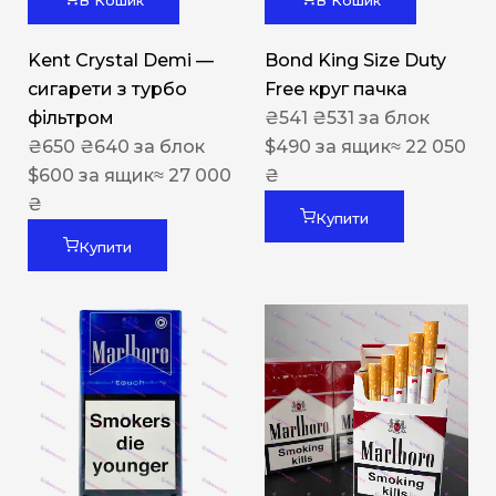
В Кошик
В Кошик
Kent Crystal Demi —
Bond King Size Duty
сигарети з турбо
Free круг пачка
фільтром
₴
541
₴
531
за блок
₴
650
₴
640
за блок
$
490
за ящик
≈ 22 050
$
600
за ящик
≈ 27 000
₴
₴
Купити
Купити