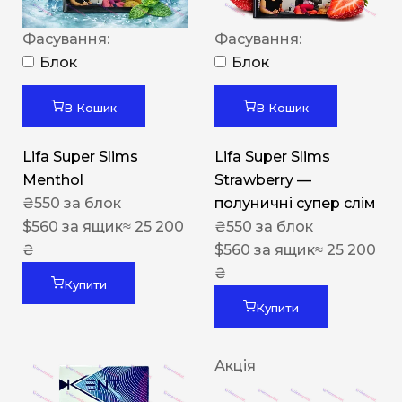
Фасування:
Фасування:
Блок
Блок
В Кошик
В Кошик
Lifa Super Slims
Lifa Super Slims
Menthol
Strawberry —
₴
550
за блок
полуничні супер слім
$
560
за ящик
≈ 25 200
₴
550
за блок
₴
$
560
за ящик
≈ 25 200
₴
Купити
Купити
Акція