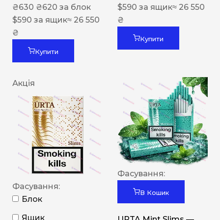
₴
630
₴
620
за блок
$
590
за ящик
≈ 26 550
$
590
за ящик
≈ 26 550
₴
₴
Купити
Купити
Акція
Фасування:
Фасування:
В Кошик
Блок
Ящик
URTA Mint Slims —