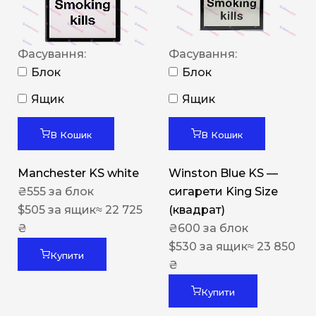
Фасування:
Фасування:
Блок
Блок
Ящик
Ящик
В Кошик
В Кошик
Manchester KS white
Winston Blue KS —
₴
555
за блок
сигарети King Size
$
505
за ящик
≈ 22 725
(квадрат)
₴
₴
600
за блок
$
530
за ящик
≈ 23 850
Купити
₴
Купити