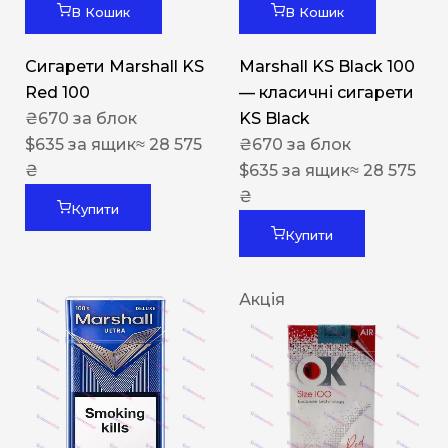
В Кошик
В Кошик
Сигарети Marshall KS
Marshall KS Black 100
Red 100
— класичні сигарети
₴
670
за блок
KS Black
$
635
за ящик
≈ 28 575
₴
670
за блок
₴
$
635
за ящик
≈ 28 575
₴
Купити
Купити
Акція