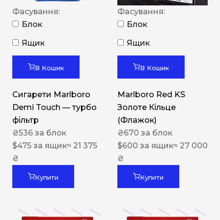
Фасування:
Фасування:
Блок
Блок
Ящик
Ящик
В Кошик
В Кошик
Сигарети Marlboro
Marlboro Red KS
Demi Touch — турбо
Золоте Кільце
фільтр
(Флажок)
₴
536
за блок
₴
670
за блок
$
475
за ящик
≈ 21 375
$
600
за ящик
≈ 27 000
₴
₴
Купити
Купити