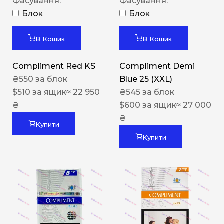
Фасування:
Фасування:
Блок
Блок
В Кошик
В Кошик
Compliment Red KS
Compliment Demi
₴
550
за блок
Blue 25 (XXL)
$
510
за ящик
≈ 22 950
₴
545
за блок
₴
$
600
за ящик
≈ 27 000
₴
Купити
Купити