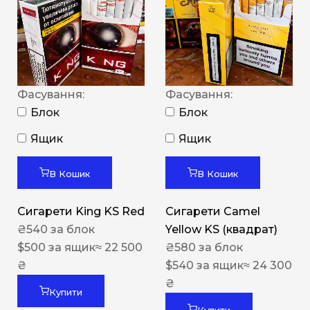
Фасування:
Фасування:
Блок
Блок
Ящик
Ящик
В Кошик
В Кошик
Сигарети King KS Red
Сигарети Camel
₴
540
за блок
Yellow KS (квадрат)
$
500
за ящик
≈ 22 500
₴
580
за блок
₴
$
540
за ящик
≈ 24 300
₴
Купити
Купити