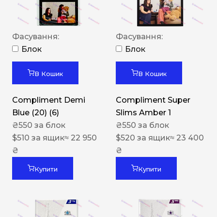
Фасування:
Фасування:
Блок
Блок
В Кошик
В Кошик
Compliment Demi
Compliment Super
Blue (20) (6)
Slims Amber 1
₴
550
за блок
₴
550
за блок
$
510
за ящик
≈ 22 950
$
520
за ящик
≈ 23 400
₴
₴
Купити
Купити