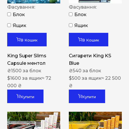
Фасування:
Фасування:
Блок
Блок
Ящик
Ящик
В Кошик
В Кошик
King Super Slims
Сигарети King KS
Capsule ментол
Blue
₴
1500
за блок
₴
540
за блок
$
1600
за ящик
≈ 72
$
500
за ящик
≈ 22 500
000 ₴
₴
Купити
Купити