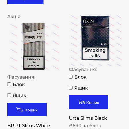
Акція
Фасування:
Фасування:
Блок
Блок
Ящик
Ящик
В Кошик
В Кошик
Urta Slims Black
BRUT Slims White
₴
630
за блок