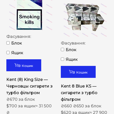
Фасування:
Блок
Фасування:
Блок
Ящик
Ящик
В Кошик
В Кошик
Kent (8) King Size —
Черновцы сигарети з
Kent 8 Blue KS —
турбо фільтром
сигарети з турбо
₴
670
за блок
фільтром
$
700
за ящик
≈ 31 500
₴
660
₴
650
за блок
₴
$
620
за ящик
≈ 27 900