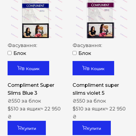
Фасування:
Фасування:
Блок
Блок
В Кошик
В Кошик
Compliment Super
Compliment super
Slims Blue 3
slims violet 5
₴
550
за блок
₴
550
за блок
$
510
за ящик
≈ 22 950
$
510
за ящик
≈ 22 950
₴
₴
Купити
Купити