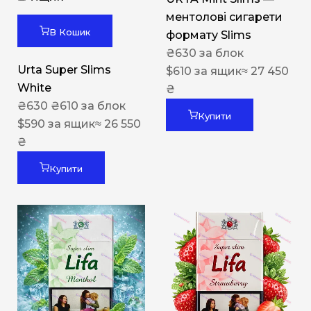
ментолові сигарети
В Кошик
формату Slims
₴
630
за блок
Urta Super Slims
$
610
за ящик
≈ 27 450
White
₴
₴
630
₴
610
за блок
Купити
$
590
за ящик
≈ 26 550
₴
Купити