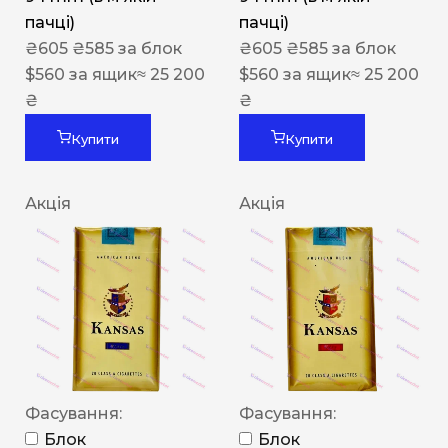
пачці)
пачці)
₴
605
₴
585
за блок
₴
605
₴
585
за блок
$
560
за ящик
≈ 25 200
$
560
за ящик
≈ 25 200
₴
₴
Купити
Купити
Акція
Акція
Фасування:
Фасування:
Блок
Блок