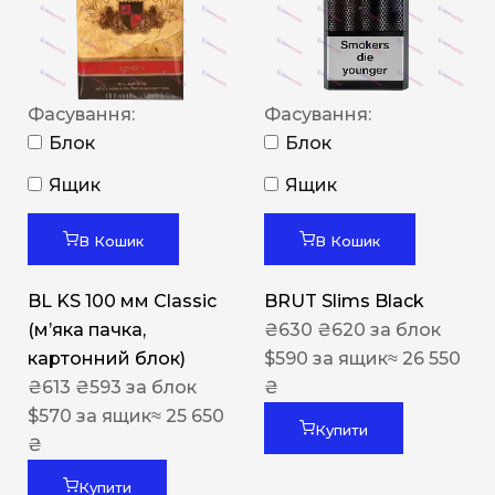
Фасування:
Фасування:
Блок
Блок
Ящик
Ящик
В Кошик
В Кошик
BL KS 100 мм Classic
BRUT Slims Black
(м’яка пачка,
₴
630
₴
620
за блок
картонний блок)
$
590
за ящик
≈ 26 550
₴
613
₴
593
за блок
₴
$
570
за ящик
≈ 25 650
Купити
₴
Купити