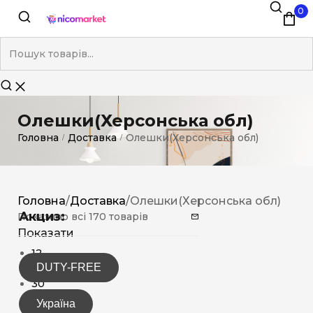
0
Олешки(Херсонська обл)
Головна
Доставка
Олешки(Херсонська обл)
/
/
Головна
/
Доставка
/
Олешки(Херсонська обл)
Акциз:
Показано всі 170 товарів
Показати
12
DUTY-FREE
15
30
Україна