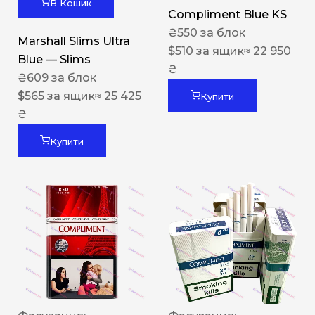
В Кошик
Compliment Blue KS
₴
550
за блок
Marshall Slims Ultra
$
510
за ящик
≈ 22 950
Blue — Slims
₴
₴
609
за блок
$
565
за ящик
≈ 25 425
Купити
₴
Купити