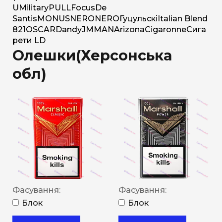
U
Military
PULL
Focus
De
Santis
MONUS
NERO
NERO
Гуцульскі
Italian Blend
821
OSCAR
Dandy
JM
MAN
Arizona
Cigaronne
Сига
рети LD
Олешки(Херсонська
обл)
Фасування:
Фасування:
Блок
Блок