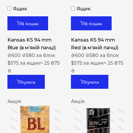
Ящик
Ящик
В Кошик
В Кошик
Kansas KS 94 mm
Kansas KS 94 mm
Blue (в мʼякій пачці)
Red (в мʼякій пачці)
₴
600
₴
580
за блок
₴
600
₴
580
за блок
$
575
за ящик
≈ 25 875
$
575
за ящик
≈ 25 875
₴
₴
Купити
Купити
Акція
Акція