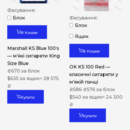
Фасування:
Блок
Фасування:
Блок
В Кошик
Ящик
Marshall KS Blue 100’s
В Кошик
— м’які сигарети King
Size Blue
OK KS 100 Red —
₴
670
за блок
класичні сигарети у
$
635
за ящик
≈ 28 575
м’якій пачці
₴
₴
586
₴
576
за блок
$
540
за ящик
≈ 24 300
Купити
₴
Купити