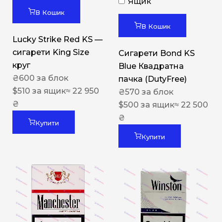
Ящик
В Кошик
В Кошик
Lucky Strike Red KS —
сигарети King Size
Сигарети Bond KS
круг
Blue Квадратна
₴
600
за блок
пачка (DutyFree)
$
510
за ящик
≈ 22 950
₴
570
за блок
₴
$
500
за ящик
≈ 22 500
₴
Купити
Купити