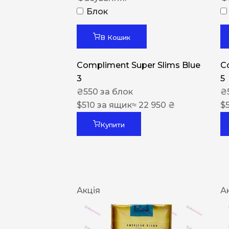
Блок
В Кошик
Compliment Super Slims Blue
C
3
5
₴
550
за блок
₴
$
510
за ящик
≈ 22 950 ₴
$
Купити
Акція
А