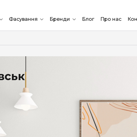
Фасування
Бренди
Блог
Про нас
Кон
Ящик
Elf Bar
Блок
Compliment
Львів
вськ
Marshall
к
Marlboro
OK
ÜRTA
сула)
Lifa
BRUT