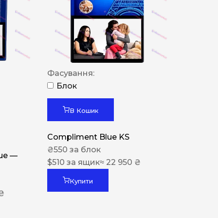
Фасування:
Блок
В Кошик
Compliment Blue KS
₴
550
за блок
lue —
$
510
за ящик
≈ 22 950 ₴
Купити
 ₴