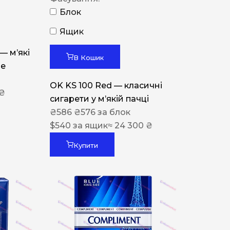
Блок
Ящик
 — м’які
В Кошик
ue
OK KS 100 Red — класичні
 ₴
сигарети у м’якій пачці
₴
586
₴
576
за блок
$
540
за ящик
≈ 24 300 ₴
Купити