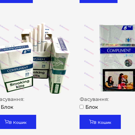
асування:
Фасування:
Блок
Блок
В Кошик
В Кошик