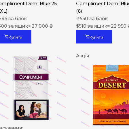
ompliment Demi Blue 25
Compliment Demi Blue
XXL)
(6)
545
за блок
₴
550
за блок
600
за ящик
≈ 27 000 ₴
$
510
за ящик
≈ 22 950 
Купити
Купити
Акція
асування: