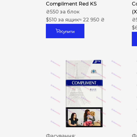
Compliment Red KS
C
₴
550
за блок
(
$
510
за ящик
≈ 22 950 ₴
₴
$
Купити
Фасування:
Ф