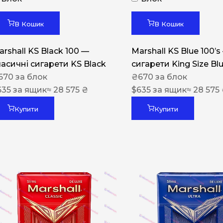
Акциз UA
Капсула (смак)
В Кошик
В Кошик
Manchester
arshall KS Black 100 —
Marshall KS Blue 100’s
Nistru
ласичні сигарети KS Black
сигарети King Size Bl
670
за блок
₴
670
за блок
Leana
635
за ящик
≈ 28 575 ₴
$
635
за ящик
≈ 28 575
Montecristo
Купити
Купити
ASTRU
Military
PULL
Focus
De Santis
MONUS