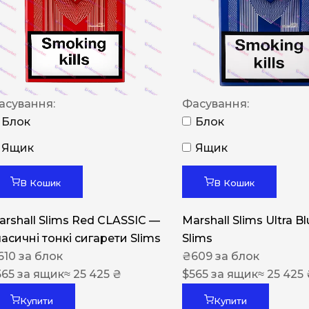
NERO
NERO
Гуцульскі
Italian Blend 821
асування:
Фасування:
OSCAR
Блок
Блок
Dandy
Ящик
Ящик
JM
В Кошик
В Кошик
MAN
arshall Slims Red CLASSIC —
Marshall Slims Ultra B
Arizona
ласичні тонкі сигарети Slims
Slims
Cigaronne
610
за блок
₴
609
за блок
565
за ящик
≈ 25 425 ₴
Сигарети LD
$
565
за ящик
≈ 25 425
Купити
Купити