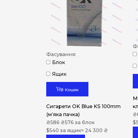
Ф
Фасування:
Блок
Ящик
В Кошик
M
Сигарети OK Blue KS 100mm
к
(м’яка пачка)
₴
₴
586
₴
576
за блок
$
$
540
за ящик
≈ 24 300 ₴