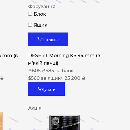
Фасування:
Блок
Ящик
В Кошик
4 mm (в
DESERT Morning KS 94 mm (в
мʼякій пачці)
₴
605
₴
585
за блок
 ₴
$
560
за ящик
≈ 25 200 ₴
Купити
Акція