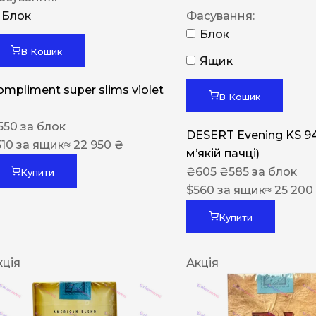
Блок
Фасування:
Блок
В Кошик
Ящик
ompliment super slims violet
В Кошик
550
за блок
DESERT Evening KS 9
510
за ящик
≈ 22 950 ₴
мʼякій пачці)
₴
605
₴
585
за блок
Купити
$
560
за ящик
≈ 25 200
Купити
кція
Акція