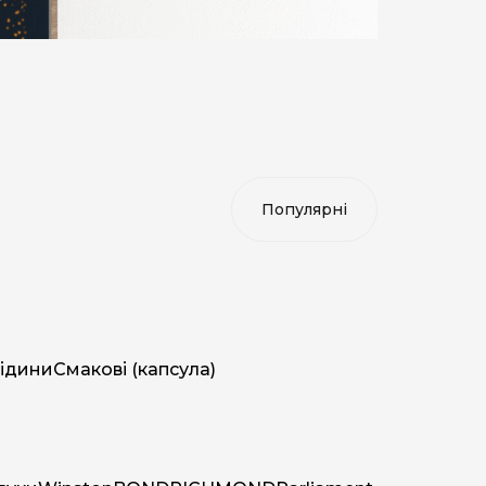
ідини
Смакові (капсула)