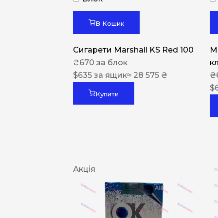
В Кошик
Сигарети Marshall KS Red 100
M
₴
670
за блок
к
$
635
за ящик
≈ 28 575 ₴
₴
$
Купити
Акція