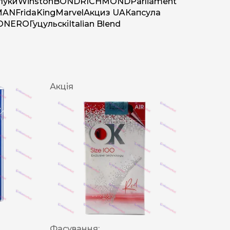
луки
Winston
BOND
RICHMOND
Parliament
MAN
Frida
King
Marvel
Акциз UA
Капсула
O
NERO
Гуцульскі
Italian Blend
Акція
Фасування: