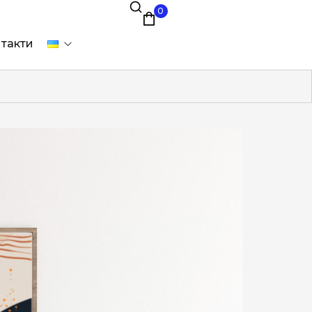
0
такти