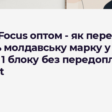
DESERT
Kansas
Palermo
Focus оптом - як пере
Kent
 молдавську марку 
Прилуки
Winston
 1 блоку без передоп
BOND
t
RICHMOND
Parliament
Lucky Strike
Прима