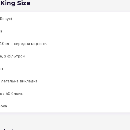
King Size
Фокус)
а
/ 10 мг - середня міцність
ze, з фільтром
ан
 легальна викладка
к / 50 блоків
лока