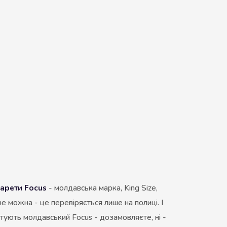
арети Focus
- молдавська марка, King Size,
, не можна - це перевіряється лише на полиці. І
итують молдавський Focus - дозамовляєте, ні -