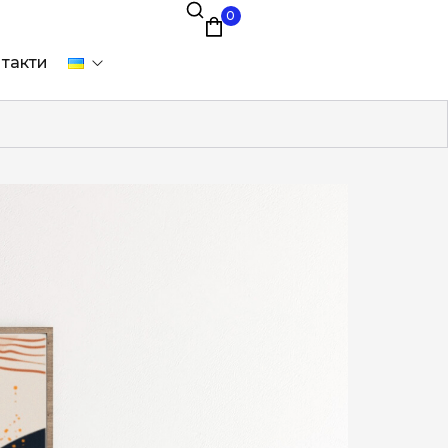
0
такти