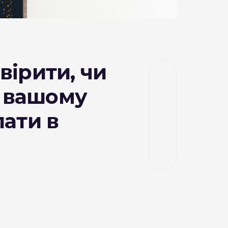
вірити, чи
у вашому
лати в