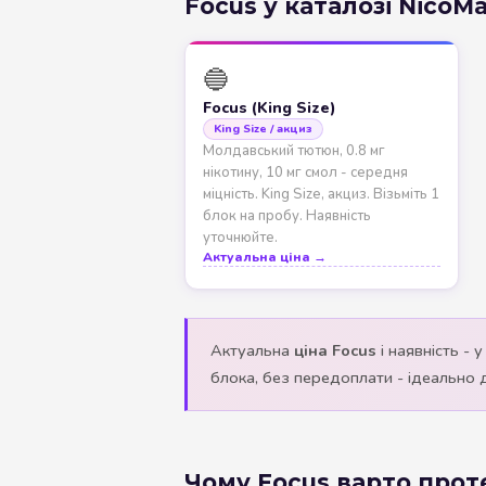
Focus у каталозі NicoM
🔵
Focus (King Size)
King Size / акциз
Молдавський тютюн, 0.8 мг
нікотину, 10 мг смол - середня
міцність. King Size, акциз. Візьміть 1
блок на пробу. Наявність
уточнюйте.
Актуальна ціна →
Актуальна
ціна Focus
і наявність - 
блока, без передоплати - ідеально 
Чому Focus варто прот