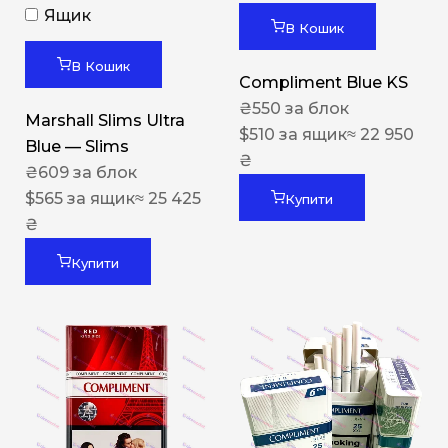
Ящик
В Кошик
В Кошик
Compliment Blue KS
₴
550
за блок
Marshall Slims Ultra
$
510
за ящик
≈ 22 950
Blue — Slims
₴
₴
609
за блок
$
565
за ящик
≈ 25 425
Купити
₴
Купити