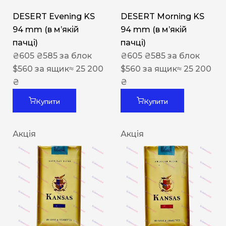
DESERT Evening KS
DESERT Morning KS
94 mm (в мʼякій
94 mm (в мʼякій
пачці)
пачці)
₴
605
₴
585
за блок
₴
605
₴
585
за блок
$
560
за ящик
≈ 25 200
$
560
за ящик
≈ 25 200
₴
₴
Купити
Купити
Акція
Акція