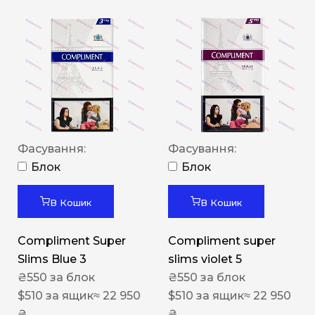
Фасування:
Фасування:
Блок
Блок
В Кошик
В Кошик
Compliment Super
Compliment super
Slims Blue 3
slims violet 5
₴
550
за блок
₴
550
за блок
$
510
за ящик
≈ 22 950
$
510
за ящик
≈ 22 950
₴
₴