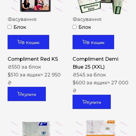
Фасування:
Фасування:
Блок
Блок
В Кошик
В Кошик
Compliment Red KS
Compliment Demi
₴
550
за блок
Blue 25 (XXL)
$
510
за ящик
≈ 22 950
₴
545
за блок
₴
$
600
за ящик
≈ 27 000
₴
Купити
Купити