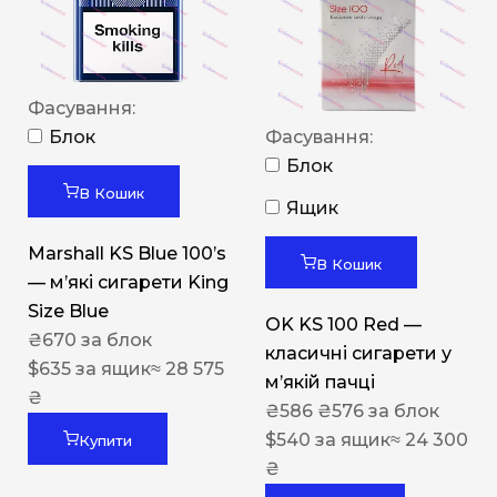
Фасування:
Блок
Фасування:
Блок
В Кошик
Ящик
Marshall KS Blue 100’s
В Кошик
— м’які сигарети King
Size Blue
OK KS 100 Red —
₴
670
за блок
класичні сигарети у
$
635
за ящик
≈ 28 575
м’якій пачці
₴
₴
586
₴
576
за блок
$
540
за ящик
≈ 24 300
Купити
₴