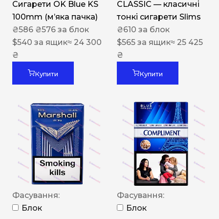
Сигарети OK Blue KS
CLASSIC — класичні
100mm (м’яка пачка)
тонкі сигарети Slims
₴
586
₴
576
за блок
₴
610
за блок
$
540
за ящик
≈ 24 300
$
565
за ящик
≈ 25 425
₴
₴
Купити
Купити
Фасування:
Фасування:
Блок
Блок