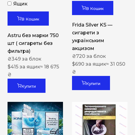
Ящик
В Кошик
В Кошик
Frida Silver KS —
сигарети з
Astru без марки 750
українським
шт ( сигареты без
акцизом
фильтра)
₴
720
за блок
₴
349
за блок
$
690
за ящик
≈ 31 050
$
415
за ящик
≈ 18 675
₴
₴
Купити
Купити