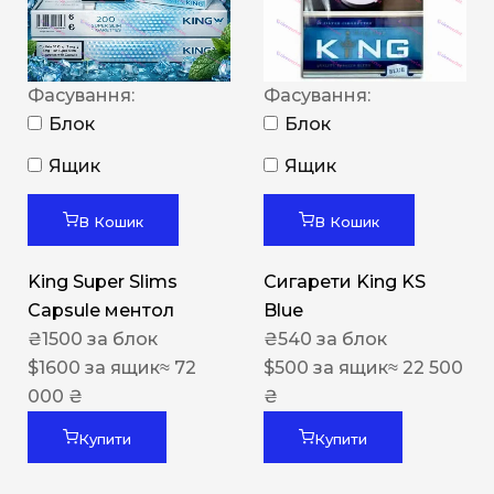
Фасування:
Фасування:
Блок
Блок
Ящик
Ящик
В Кошик
В Кошик
King Super Slims
Сигарети King KS
Capsule ментол
Blue
₴
1500
за блок
₴
540
за блок
$
1600
за ящик
≈ 72
$
500
за ящик
≈ 22 500
000 ₴
₴
Купити
Купити