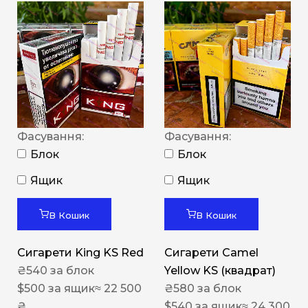
Фасування:
Фасування:
Блок
Блок
Ящик
Ящик
В Кошик
В Кошик
Сигарети King KS Red
Сигарети Camel
₴
540
за блок
Yellow KS (квадрат)
$
500
за ящик
≈ 22 500
₴
580
за блок
₴
$
540
за ящик
≈ 24 300