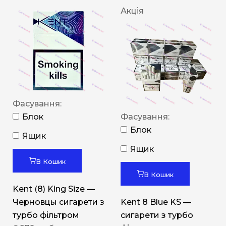
Акція
Фасування:
Блок
Фасування:
Блок
Ящик
Ящик
В Кошик
В Кошик
Kent (8) King Size —
Черновцы сигарети з
Kent 8 Blue KS —
турбо фільтром
сигарети з турбо