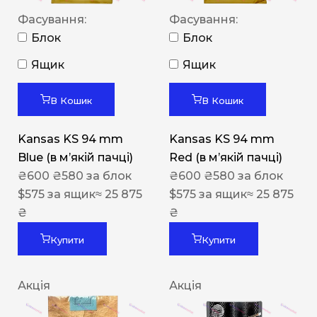
Фасування:
Фасування:
Блок
Блок
Ящик
Ящик
В Кошик
В Кошик
Kansas KS 94 mm
Kansas KS 94 mm
Blue (в мʼякій пачці)
Red (в мʼякій пачці)
₴
600
₴
580
за блок
₴
600
₴
580
за блок
$
575
за ящик
≈ 25 875
$
575
за ящик
≈ 25 875
₴
₴
Купити
Купити
Акція
Акція