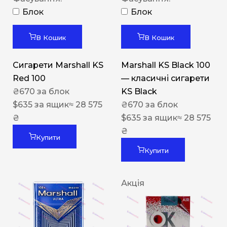
Блок
Блок
В Кошик
В Кошик
Сигарети Marshall KS
Marshall KS Black 100
Red 100
— класичні сигарети
₴
670
за блок
KS Black
$
635
за ящик
≈ 28 575
₴
670
за блок
₴
$
635
за ящик
≈ 28 575
₴
Купити
Купити
Акція