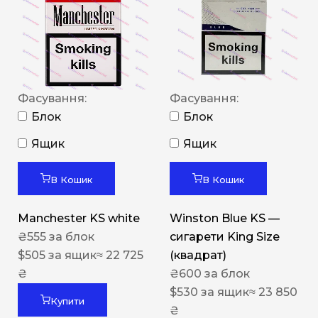
Фасування:
Фасування:
Блок
Блок
Ящик
Ящик
В Кошик
В Кошик
Manchester KS white
Winston Blue KS —
₴
555
за блок
сигарети King Size
$
505
за ящик
≈ 22 725
(квадрат)
₴
₴
600
за блок
$
530
за ящик
≈ 23 850
Купити
₴