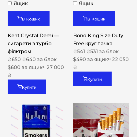
Ящик
Ящик
В Кошик
В Кошик
Kent Crystal Demi —
Bond King Size Duty
сигарети з турбо
Free круг пачка
фільтром
₴
541
₴
531
за блок
₴
650
₴
640
за блок
$
490
за ящик
≈ 22 050
$
600
за ящик
≈ 27 000
₴
₴
Купити
Купити