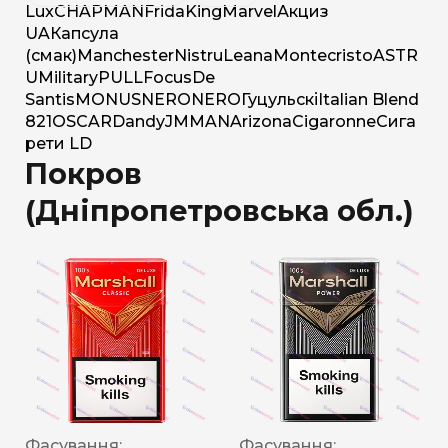
Lux
CHAPMAN
Frida
King
Marvel
Акциз
UA
Капсула
(смак)
Manchester
Nistru
Leana
Montecristo
ASTR
U
Military
PULL
Focus
De
Santis
MONUS
NERO
NERO
Гуцульскі
Italian Blend
821
OSCAR
Dandy
JM
MAN
Arizona
Cigaronne
Сига
рети LD
Покров
(Дніпропетровська обл.)
Фасування:
Фасування: