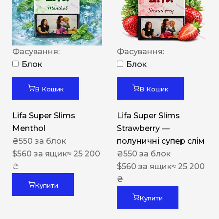
Фасування:
Фасування:
Блок
Блок
В Кошик
В Кошик
Lifa Super Slims
Lifa Super Slims
Menthol
Strawberry —
₴
550
за блок
полуничні супер слім
$
560
за ящик
≈ 25 200
₴
550
за блок
₴
$
560
за ящик
≈ 25 200
₴
Купити
Купити