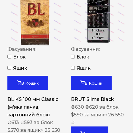
Фасування:
Фасування:
Блок
Блок
Ящик
Ящик
В Кошик
В Кошик
BL KS 100 мм Classic
BRUT Slims Black
(м’яка пачка,
₴
630
₴
620
за блок
картонний блок)
$
590
за ящик
≈ 26 550
₴
613
₴
593
за блок
₴
$
570
за ящик
≈ 25 650