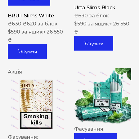
Urta Slims Black
BRUT Slims White
₴
630
за блок
₴
630
₴
620
за блок
$
590
за ящик
≈ 26 550
$
590
за ящик
≈ 26 550
₴
₴
Купити
Купити
Акція
Фасування:
Фасування: