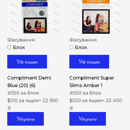
Фасування:
Фасування:
Блок
Блок
В Кошик
В Кошик
Compliment Demi
Compliment Super
Blue (20) (6)
Slims Amber 1
₴
550
за блок
₴
550
за блок
$
510
за ящик
≈ 22 950
$
520
за ящик
≈ 23 400
₴
₴
Купити
Купити