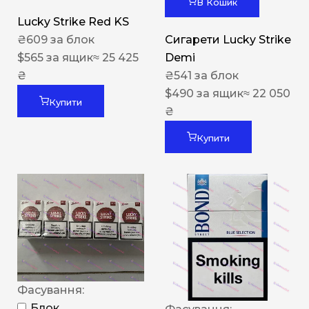
В Кошик
Lucky Strike Red KS
₴
609
за блок
Сигарети Lucky Strike
$
565
за ящик
≈ 25 425
Demi
₴
₴
541
за блок
$
490
за ящик
≈ 22 050
Купити
₴
Купити
Фасування:
Блок