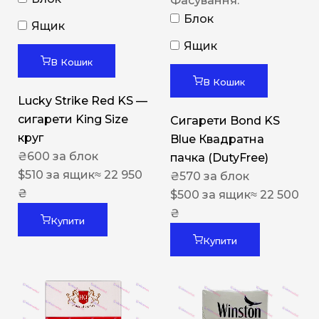
Фасування:
Блок
Ящик
Ящик
В Кошик
В Кошик
Lucky Strike Red KS —
сигарети King Size
Сигарети Bond KS
круг
Blue Квадратна
₴
600
за блок
пачка (DutyFree)
$
510
за ящик
≈ 22 950
₴
570
за блок
₴
$
500
за ящик
≈ 22 500
₴
Купити
Купити