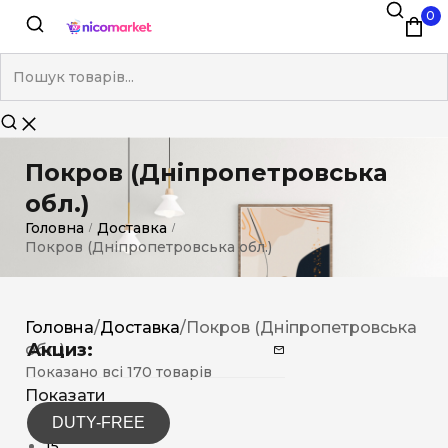
0
Покров (Дніпропетровська
обл.)
Головна
Доставка
/
/
Покров (Дніпропетровська обл.)
Головна
/
Доставка
/
Покров (Дніпропетровська
Акциз:
обл.)
Показано всі 170 товарів
Показати
DUTY-FREE
12
15