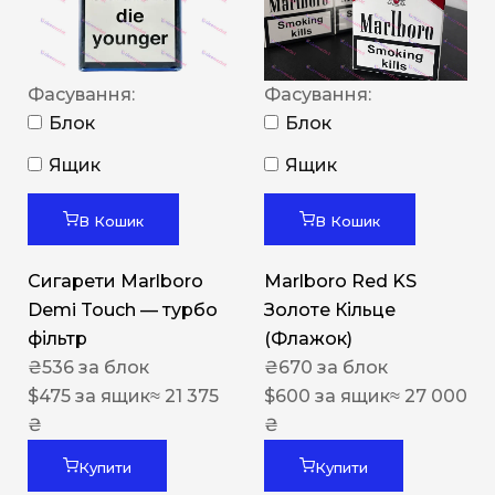
Фасування:
Фасування:
Блок
Блок
Ящик
Ящик
В Кошик
В Кошик
Сигарети Marlboro
Marlboro Red KS
Demi Touch — турбо
Золоте Кільце
фільтр
(Флажок)
₴
536
за блок
₴
670
за блок
$
475
за ящик
≈ 21 375
$
600
за ящик
≈ 27 000
₴
₴
Купити
Купити