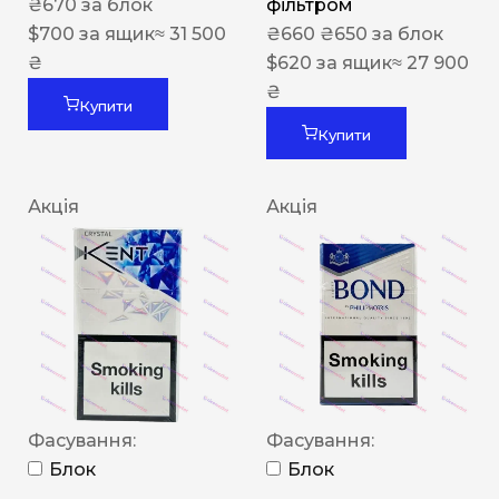
₴
670
за блок
фільтром
$
700
за ящик
≈ 31 500
₴
660
₴
650
за блок
₴
$
620
за ящик
≈ 27 900
₴
Купити
Купити
Акція
Акція
Фасування:
Фасування:
Блок
Блок