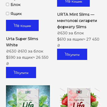
В Кошик
Блок
Ящик
URTA Mint Slims —
ментолові сигарети
В Кошик
формату Slims
₴
630
за блок
Urta Super Slims
$
610
за ящик
≈ 27 450
White
₴
₴
630
₴
610
за блок
Купити
$
590
за ящик
≈ 26 550
₴
Купити