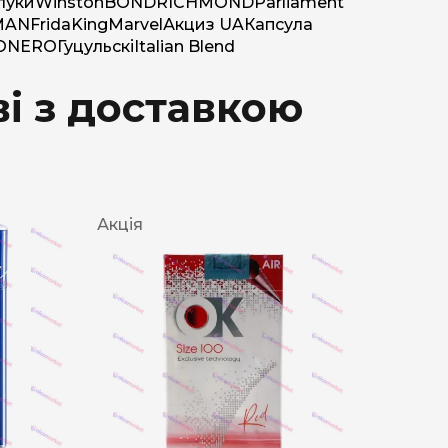
луки
Winston
BOND
RICHMOND
Parliament
MAN
Frida
King
Marvel
Акциз UA
Капсула
O
NERO
Гуцульскі
Italian Blend
і з доставкою
Акція