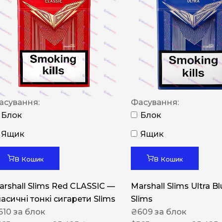
NERO
NERO
Гуцульскі
Italian Blend 821
OSCAR
асування:
Фасування:
Dandy
Блок
Блок
JM
Ящик
Ящик
MAN
Arizona
В Кошик
В Кошик
Cigaronne
arshall Slims Red CLASSIC —
Marshall Slims Ultra B
Сигарети LD
ласичні тонкі сигарети Slims
Slims
610
за блок
₴
609
за блок