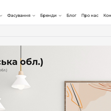
Фасування
Бренди
Блог
Про нас
Кон
Ящик
Elf Bar
Блок
Compliment
Львів
ька обл.)
Marshall
бл.)
Marlboro
OK
ÜRTA
сула)
Lifa
BRUT