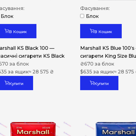
Акциз UA
асування:
Фасування:
Капсула (смак)
Блок
Блок
Manchester
В Кошик
В Кошик
Nistru
arshall KS Black 100 —
Marshall KS Blue 100’s
Leana
ласичні сигарети KS Black
сигарети King Size Bl
Montecristo
670
за блок
₴
670
за блок
635
за ящик
≈ 28 575 ₴
$
635
за ящик
≈ 28 575
ASTRU
Military
Купити
Купити
PULL
Focus
De Santis
MONUS