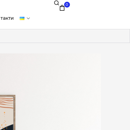
0
такти