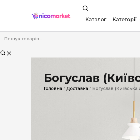
Каталог
Категорії
King Size
Demi
Super Slim
Богуслав (Київс
Nano
Головна
Доставка
Богуслав (Київська о
/
/
Без фільтра
Duty-Free
Електронні
Смакові (кап