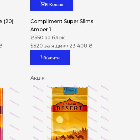
В Кошик
 (20)
Compliment Super Slims
Amber 1
₴
550
за блок
₴
$
520
за ящик
≈ 23 400 ₴
Купити
Акція