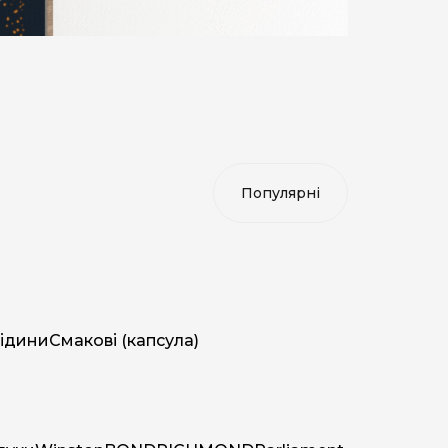
ідини
Смакові (капсула)