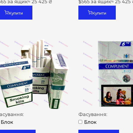
565
за ящик
≈ 25 425 ₴
$
565
за ящик
≈ 25 425
Купити
Купити
асування:
Фасування:
Блок
Блок