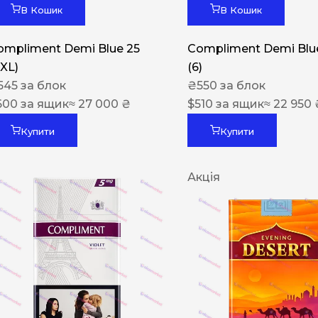
В Кошик
В Кошик
ompliment Demi Blue 25
Compliment Demi Blue
XXL)
(6)
545
за блок
₴
550
за блок
600
за ящик
≈ 27 000 ₴
$
510
за ящик
≈ 22 950 
Купити
Купити
Акція