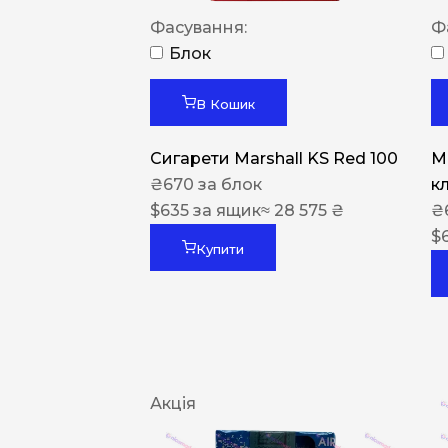
Фасування:
Ф
Блок
В Кошик
Сигарети Marshall KS Red 100
M
₴
670
за блок
к
$
635
за ящик
≈ 28 575 ₴
₴
$
Купити
Акція