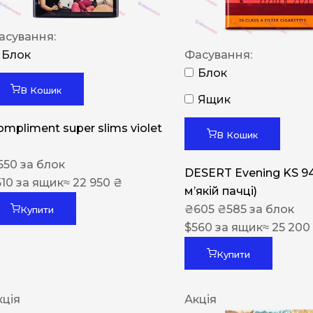
асування:
Блок
Фасування:
Блок
В Кошик
Ящик
ompliment super slims violet
В Кошик
550
за блок
DESERT Evening KS 9
510
за ящик
≈ 22 950 ₴
мʼякій пачці)
₴
605
₴
585
за блок
Купити
$
560
за ящик
≈ 25 200
Купити
кція
Акція