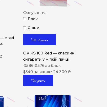
Фасування:
Блок
Ящик
 — м’які
В Кошик
ue
OK KS 100 Red — класичні
 ₴
сигарети у м’якій пачці
₴
586
₴
576
за блок
$
540
за ящик
≈ 24 300 ₴
Купити