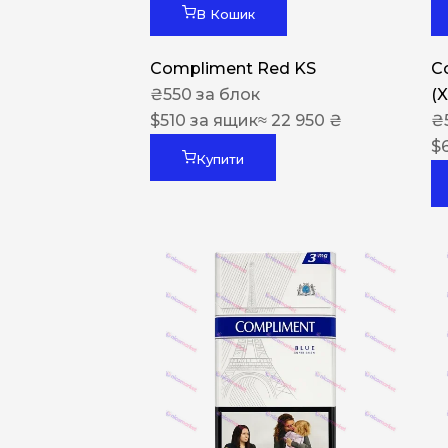
В Кошик
Compliment Red KS
C
₴
550
за блок
(
$
510
за ящик
≈ 22 950 ₴
₴
$
Купити