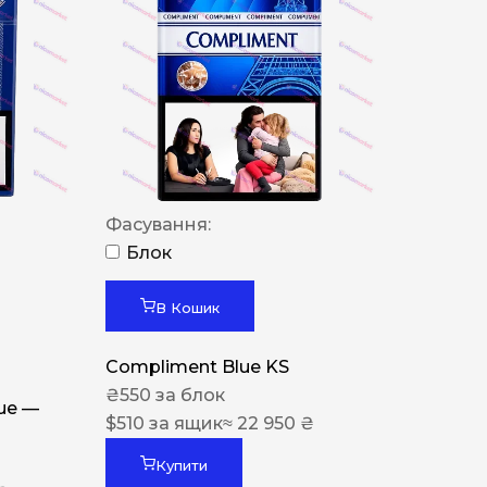
Фасування:
Блок
В Кошик
Compliment Blue KS
₴
550
за блок
lue —
$
510
за ящик
≈ 22 950 ₴
Купити