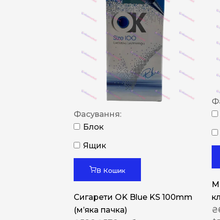
Ф
Фасування:
Блок
Ящик
В Кошик
M
Сигарети OK Blue KS 100mm
к
(м’яка пачка)
₴