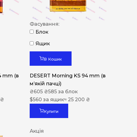
Фасування:
Блок
Ящик
В Кошик
4 mm (в
DESERT Morning KS 94 mm (в
мʼякій пачці)
₴
605
₴
585
за блок
 ₴
$
560
за ящик
≈ 25 200 ₴
Купити
Акція