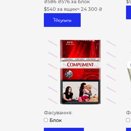
₴
586
₴
576
за блок
$
$
540
за ящик
≈ 24 300 ₴
Купити
Фасування:
Ф
Блок