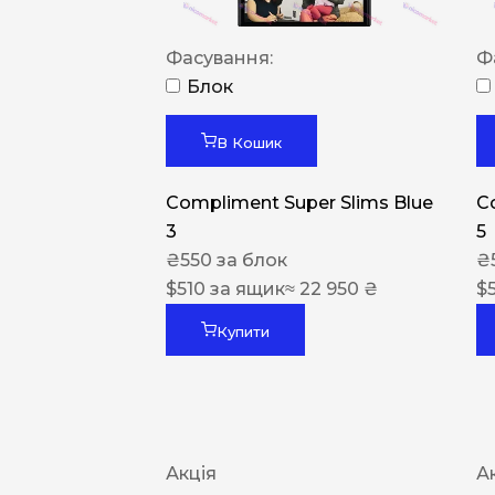
Фасування:
Ф
Блок
В Кошик
Compliment Super Slims Blue
C
3
5
₴
550
за блок
₴
$
510
за ящик
≈ 22 950 ₴
$
Купити
Акція
А