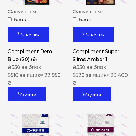
Фасування:
Фасування:
Блок
Блок
В Кошик
В Кошик
Compliment Demi
Compliment Super
Blue (20) (6)
Slims Amber 1
₴
550
за блок
₴
550
за блок
$
510
за ящик
≈ 22 950
$
520
за ящик
≈ 23 400
₴
₴
Купити
Купити