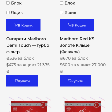
Блок
Блок
Ящик
Ящик
В Кошик
В Кошик
Сигарети Marlboro
Marlboro Red KS
Demi Touch — турбо
Золоте Кільце
фільтр
(Флажок)
₴
536
за блок
₴
670
за блок
$
475
за ящик
≈ 21 375
$
600
за ящик
≈ 27 000
₴
₴
Купити
Купити