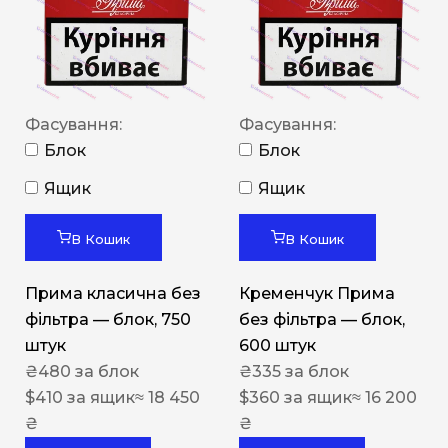
Фасування:
Фасування:
Блок
Блок
Ящик
Ящик
В Кошик
В Кошик
Прима класична без
Кременчук Прима
фільтра — блок, 750
без фільтра — блок,
штук
600 штук
₴
480
за блок
₴
335
за блок
$
410
за ящик
≈ 18 450
$
360
за ящик
≈ 16 200
₴
₴