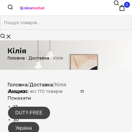
0
Кілія
Головна
Доставка
Кілія
/
/
Головна
/
Доставка
/
Кілія
Акциз:
Показано всі 170 товарів
Показати
12
DUTY-FREE
15
30
Україна