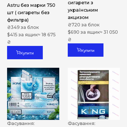
сигарети з
Astru без марки 750
українським
шт ( сигареты без
акцизом
фильтра)
₴
720
за блок
₴
349
за блок
$
690
за ящик
≈ 31 050
$
415
за ящик
≈ 18 675
₴
₴
Купити
Купити
Фасування:
Фасування: