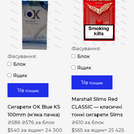
Фасування:
Фасування:
Блок
Блок
Ящик
Ящик
В Кошик
В Кошик
Marshall Slims Red
Сигарети OK Blue KS
CLASSIC — класичні
100mm (м’яка пачка)
тонкі сигарети Slims
₴
586
₴
576
за блок
₴
610
за блок
$
540
за ящик
≈ 24 300
$
565
за ящик
≈ 25 425