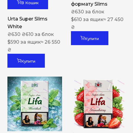
В Кошик
формату Slims
₴
630
за блок
Urta Super Slims
$
610
за ящик
≈ 27 450
White
₴
₴
630
₴
610
за блок
Купити
$
590
за ящик
≈ 26 550
₴
Купити