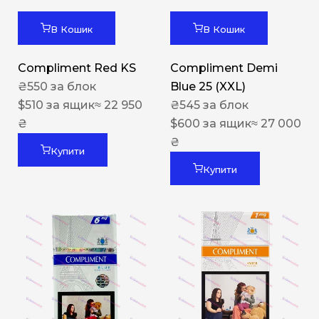
В Кошик
В Кошик
Compliment Red KS
Compliment Demi
₴
550
за блок
Blue 25 (XXL)
$
510
за ящик
≈ 22 950
₴
545
за блок
₴
$
600
за ящик
≈ 27 000
₴
Купити
Купити