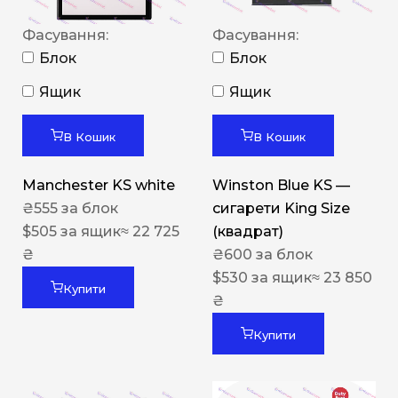
Фасування:
Фасування:
Блок
Блок
Ящик
Ящик
В Кошик
В Кошик
Manchester KS white
Winston Blue KS —
₴
555
за блок
сигарети King Size
$
505
за ящик
≈ 22 725
(квадрат)
₴
₴
600
за блок
$
530
за ящик
≈ 23 850
Купити
₴
Купити