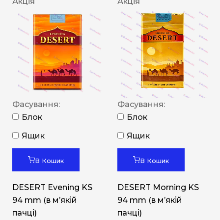
Акція
Акція
Фасування:
Фасування:
Блок
Блок
Ящик
Ящик
В Кошик
В Кошик
DESERT Evening KS
DESERT Morning KS
94 mm (в мʼякій
94 mm (в мʼякій
пачці)
пачці)