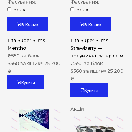
Фасування:
Фасування:
Блок
Блок
В Кошик
В Кошик
Lifa Super Slims
Lifa Super Slims
Menthol
Strawberry —
₴
550
за блок
полуничні супер слім
$
560
за ящик
≈ 25 200
₴
550
за блок
₴
$
560
за ящик
≈ 25 200
₴
Купити
Купити
Акція