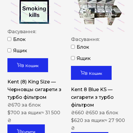
Фасування:
Блок
Фасування:
Блок
Ящик
Ящик
В Кошик
В Кошик
Kent (8) King Size —
Черновцы сигарети з
Kent 8 Blue KS —
турбо фільтром
сигарети з турбо
₴
670
за блок
фільтром
$
700
за ящик
≈ 31 500
₴
660
₴
650
за блок
₴
$
620
за ящик
≈ 27 900
₴
Купити