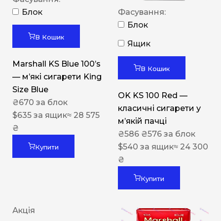
Блок
Фасування:
Блок
В Кошик
Ящик
Marshall KS Blue 100’s
В Кошик
— м’які сигарети King
Size Blue
OK KS 100 Red —
₴
670
за блок
класичні сигарети у
$
635
за ящик
≈ 28 575
м’якій пачці
₴
₴
586
₴
576
за блок
$
540
за ящик
≈ 24 300
Купити
₴
Купити
Акція