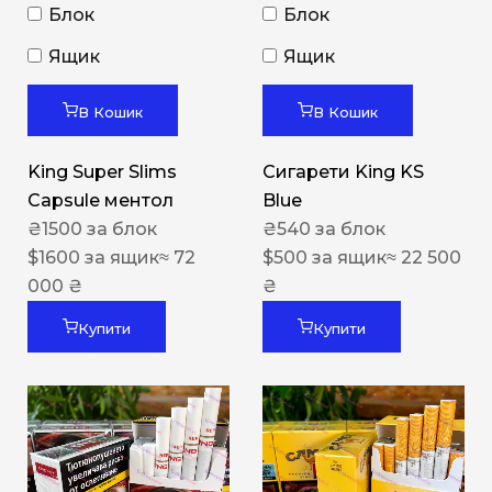
Блок
Блок
Ящик
Ящик
В Кошик
В Кошик
King Super Slims
Сигарети King KS
Capsule ментол
Blue
₴
1500
за блок
₴
540
за блок
$
1600
за ящик
≈ 72
$
500
за ящик
≈ 22 500
000 ₴
₴
Купити
Купити