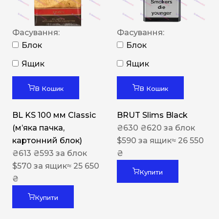
Фасування:
Фасування:
Блок
Блок
Ящик
Ящик
В Кошик
В Кошик
BL KS 100 мм Classic
BRUT Slims Black
(м’яка пачка,
₴
630
₴
620
за блок
картонний блок)
$
590
за ящик
≈ 26 550
₴
613
₴
593
за блок
₴
$
570
за ящик
≈ 25 650
Купити
₴
Купити