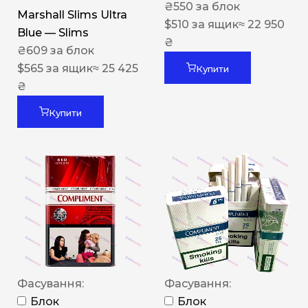
₴
550
за блок
Marshall Slims Ultra
$
510
за ящик
≈ 22 950
Blue — Slims
₴
₴
609
за блок
$
565
за ящик
≈ 25 425
Купити
₴
Купити
Фасування:
Фасування:
Блок
Блок