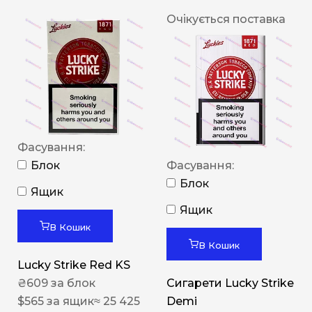
Очікується поставка
Фасування:
Блок
Фасування:
Блок
Ящик
Ящик
В Кошик
В Кошик
Lucky Strike Red KS
₴
609
за блок
Сигарети Lucky Strike
$
565
за ящик
≈ 25 425
Demi