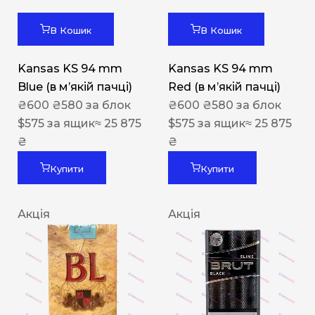
В Кошик
В Кошик
Kansas KS 94 mm
Kansas KS 94 mm
Blue (в мʼякій пачці)
Red (в мʼякій пачці)
₴
600
₴
580
за блок
₴
600
₴
580
за блок
$
575
за ящик
≈ 25 875
$
575
за ящик
≈ 25 875
₴
₴
Купити
Купити
Акція
Акція