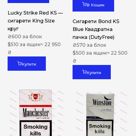
В Кошик
Lucky Strike Red KS —
сигарети King Size
Сигарети Bond KS
круг
Blue Квадратна
₴
600
за блок
пачка (DutyFree)
$
510
за ящик
≈ 22 950
₴
570
за блок
₴
$
500
за ящик
≈ 22 500
₴
Купити
Купити