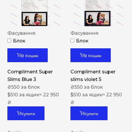
Фасування:
Фасування:
Блок
Блок
В Кошик
В Кошик
Compliment Super
Compliment super
Slims Blue 3
slims violet 5
₴
550
за блок
₴
550
за блок
$
510
за ящик
≈ 22 950
$
510
за ящик
≈ 22 950
₴
₴
Купити
Купити