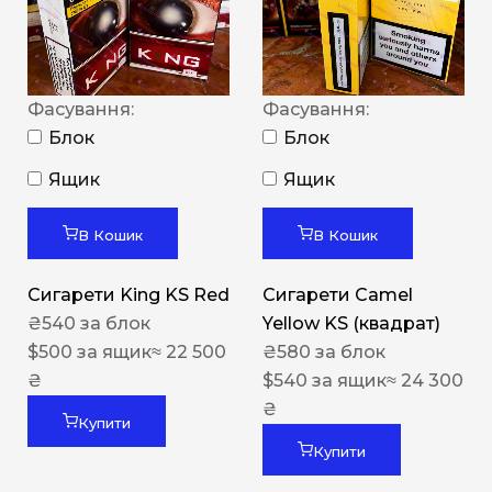
Фасування:
Фасування:
Блок
Блок
Ящик
Ящик
В Кошик
В Кошик
Сигарети King KS Red
Сигарети Camel
₴
540
за блок
Yellow KS (квадрат)
$
500
за ящик
≈ 22 500
₴
580
за блок
₴
$
540
за ящик
≈ 24 300
₴
Купити
Купити