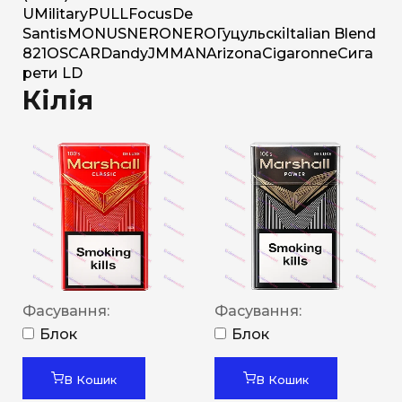
U
Military
PULL
Focus
De
Santis
MONUS
NERO
NERO
Гуцульскі
Italian Blend
821
OSCAR
Dandy
JM
MAN
Arizona
Cigaronne
Сига
рети LD
Кілія
Фасування:
Фасування:
Блок
Блок
В Кошик
В Кошик