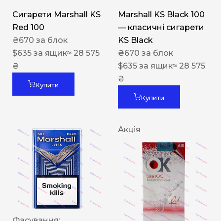
Сигарети Marshall KS
Marshall KS Black 100
Red 100
— класичні сигарети
₴
670
за блок
KS Black
$
635
за ящик
≈ 28 575
₴
670
за блок
₴
$
635
за ящик
≈ 28 575
₴
Купити
Купити
Акція
Фасування: