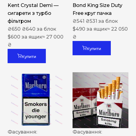
Kent Crystal Demi —
Bond King Size Duty
сигарети з турбо
Free круг пачка
фільтром
₴
541
₴
531
за блок
₴
650
₴
640
за блок
$
490
за ящик
≈ 22 050
$
600
за ящик
≈ 27 000
₴
₴
Купити
Купити
Фасування:
Фасування: