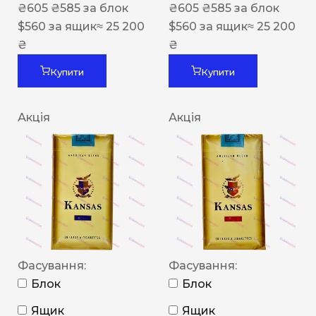
₴
605
₴
585
за блок
₴
605
₴
585
за блок
$
560
за ящик
≈ 25 200
$
560
за ящик
≈ 25 200
₴
₴
Купити
Купити
Акція
Акція
Фасування:
Фасування:
Блок
Блок
Ящик
Ящик