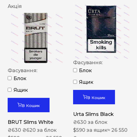
Акція
Фасування:
Фасування:
Блок
Блок
Ящик
Ящик
В Кошик
В Кошик
Urta Slims Black
BRUT Slims White
₴
630
за блок
₴
630
₴
620
за блок
$
590
за ящик
≈ 26 550