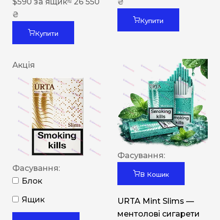
$
590
за ящик
≈ 26 550
₴
₴
Купити
Купити
Акція
Фасування:
Фасування:
В Кошик
Блок
Ящик
URTA Mint Slims —
ментолові сигарети