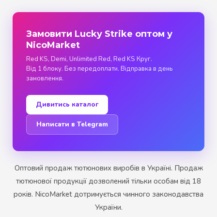
Замовити Lucky Strike оптом у
NicoMarket
Red KS, Demi, Unlimited Red, Red KS Круг.
Від 1 блоку. Без передоплати. Відправка в день
замовлення.
Дивитись каталог
Написати в Telegram
Оптовий продаж тютюнових виробів в Україні. Продаж
тютюнової продукції дозволений тільки особам від 18
років. NicoMarket дотримується чинного законодавства
України.