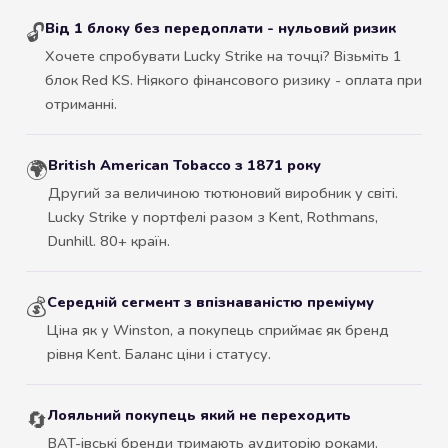
Від 1 блоку без передоплати - нульовий ризик
🔓
Хочете спробувати Lucky Strike на точці? Візьміть 1
блок Red KS. Ніякого фінансового ризику - оплата при
отриманні.
British American Tobacco з 1871 року
🌍
Другий за величиною тютюновий виробник у світі.
Lucky Strike у портфелі разом з Kent, Rothmans,
Dunhill. 80+ країн.
Середній сегмент з впізнаваністю преміуму
💰
Ціна як у Winston, а покупець сприймає як бренд
рівня Kent. Баланс ціни і статусу.
Лояльний покупець який не переходить
🔄
BAT-івські бренди тримають аудиторію роками.