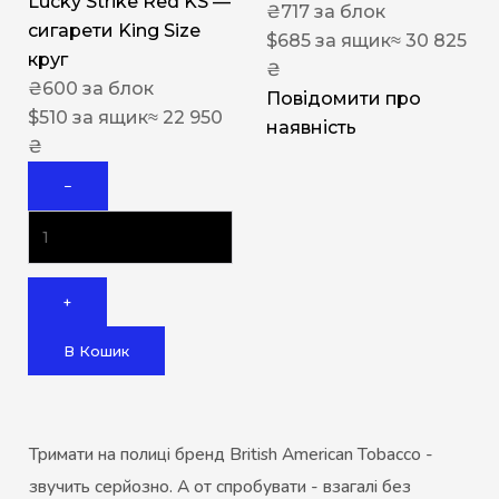
Lucky Strike Red KS —
₴
717
за блок
сигарети King Size
$
685
за ящик
≈ 30 825
круг
₴
₴
600
за блок
Повідомити про
$
510
за ящик
≈ 22 950
наявність
₴
−
+
В Кошик
Тримати на полиці бренд British American Tobacco -
звучить серйозно. А от спробувати - взагалі без