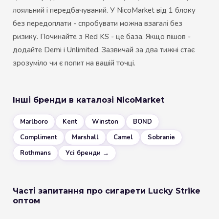
лояльний і передбачуваний. У NicoMarket від 1 блоку
без передоплати - спробувати можна взагалі без
ризику. Починайте з Red KS - це база. Якщо пішов -
додайте Demi і Unlimited. Зазвичай за два тижні стає
зрозуміло чи є попит на вашій точці.
Інші бренди в каталозі NicoMarket
Marlboro
Kent
Winston
BOND
Compliment
Marshall
Camel
Sobranie
Rothmans
Усі бренди →
Часті запитання про сигарети Lucky Strike
оптом