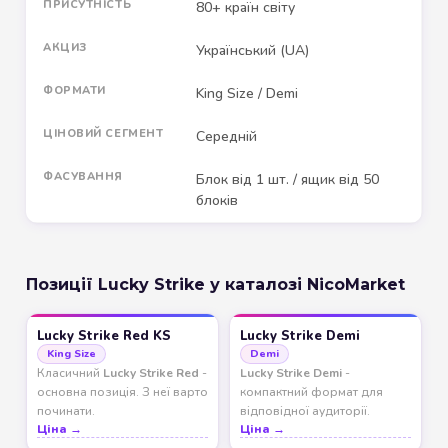
ПРИСУТНІСТЬ
80+ країн світу
АКЦИЗ
Український (UA)
ФОРМАТИ
King Size / Demi
ЦІНОВИЙ СЕГМЕНТ
Середній
ФАСУВАННЯ
Блок від 1 шт. / ящик від 50
блоків
Позиції Lucky Strike у каталозі NicoMarket
Lucky Strike Red KS
Lucky Strike Demi
King Size
Demi
Класичний
Lucky Strike Red
-
Lucky Strike Demi
-
основна позиція. З неї варто
компактний формат для
починати.
відповідної аудиторії.
Ціна →
Ціна →