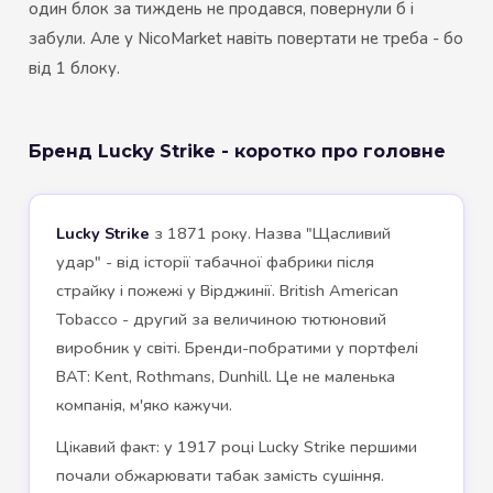
один блок за тиждень не продався, повернули б і
забули. Але у NicoMarket навіть повертати не треба - бо
від 1 блоку.
Бренд Lucky Strike - коротко про головне
Lucky Strike
з 1871 року. Назва "Щасливий
удар" - від історії табачної фабрики після
страйку і пожежі у Вірджинії. British American
Tobacco - другий за величиною тютюновий
виробник у світі. Бренди-побратими у портфелі
BAT: Kent, Rothmans, Dunhill. Це не маленька
компанія, м'яко кажучи.
Цікавий факт: у 1917 році Lucky Strike першими
почали обжарювати табак замість сушіння.