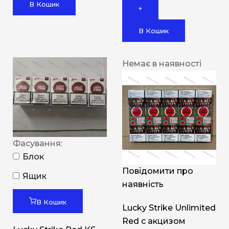
В Кошик
+
В Кошик
Немає в наявності
Фасування:
Блок
Повідомити про
Ящик
наявність
В Кошик
Lucky Strike Unlimited
Red c акцизом