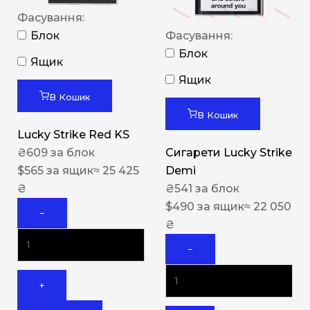
Фасування:
Блок
Фасування:
Блок
Ящик
Ящик
В Кошик
В Кошик
Lucky Strike Red KS
₴
609
за блок
Сигарети Lucky Strike
$
565
за ящик
≈ 25 425
Demi
₴
₴
541
за блок
$
490
за ящик
≈ 22 050
−
₴
−
+