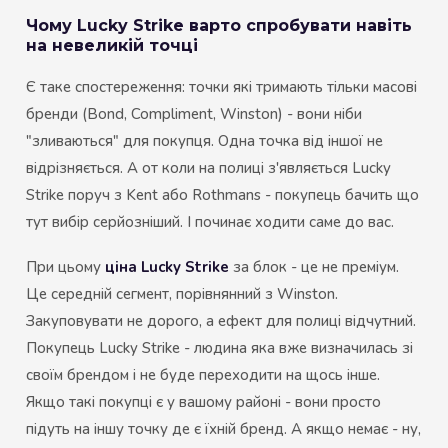
Чому Lucky Strike варто спробувати навіть
на невеликій точці
Є таке спостереження: точки які тримають тільки масові
бренди (Bond, Compliment, Winston) - вони ніби
"зливаються" для покупця. Одна точка від іншої не
відрізняється. А от коли на полиці з'являється Lucky
Strike поруч з Kent або Rothmans - покупець бачить що
тут вибір серйозніший. І починає ходити саме до вас.
При цьому
ціна Lucky Strike
за блок - це не преміум.
Це середній сегмент, порівнянний з Winston.
Закуповувати не дорого, а ефект для полиці відчутний.
Покупець Lucky Strike - людина яка вже визначилась зі
своїм брендом і не буде переходити на щось інше.
Якщо такі покупці є у вашому районі - вони просто
підуть на іншу точку де є їхній бренд. А якщо немає - ну,