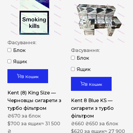
Фасування:
Блок
Фасування:
Блок
Ящик
Ящик
В Кошик
В Кошик
Kent (8) King Size —
Черновцы сигарети з
Kent 8 Blue KS —
турбо фільтром
сигарети з турбо
₴
670
за блок
фільтром
$
700
за ящик
≈ 31 500
₴
660
₴
650
за блок
₴
$
620
за ящик
≈ 27 900