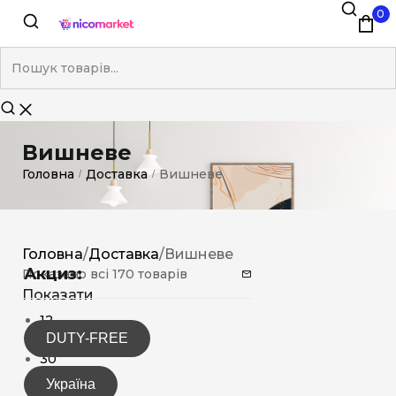
0
Вишневе
Головна
Доставка
Вишневе
/
/
Головна
/
Доставка
/
Вишневе
Акциз:
Показано всі 170 товарів
Показати
12
DUTY-FREE
15
30
Україна