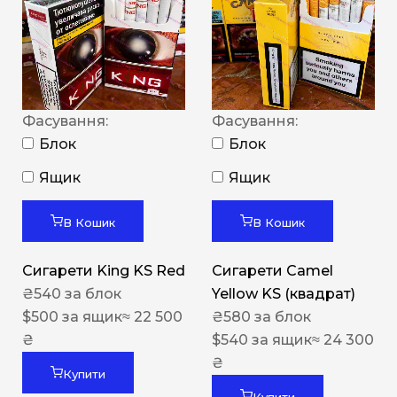
Фасування:
Фасування:
Блок
Блок
Ящик
Ящик
В Кошик
В Кошик
Сигарети King KS Red
Сигарети Camel
₴
540
за блок
Yellow KS (квадрат)
$
500
за ящик
≈ 22 500
₴
580
за блок
₴
$
540
за ящик
≈ 24 300
₴
Купити
Купити