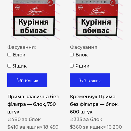
Фасування:
Фасування:
Блок
Блок
Ящик
Ящик
В Кошик
В Кошик
Прима класична без
Кременчук Прима
фільтра — блок, 750
без фільтра — блок,
штук
600 штук
₴
480
за блок
₴
335
за блок
$
410
за ящик
≈ 18 450
$
360
за ящик
≈ 16 200