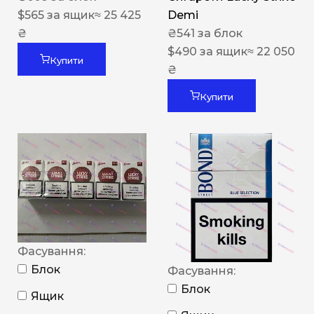
$
565
за ящик
≈ 25 425
Demi
₴
₴
541
за блок
$
490
за ящик
≈ 22 050
Купити
₴
Купити
Фасування:
Блок
Фасування:
Блок
Ящик