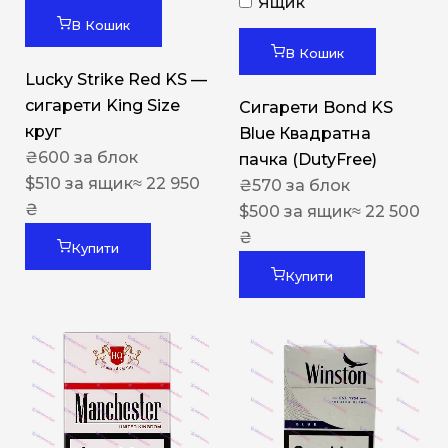
Ящик
В Кошик
В Кошик
Lucky Strike Red KS —
сигарети King Size
Сигарети Bond KS
круг
Blue Квадратна
₴
600
за блок
пачка (DutyFree)
$
510
за ящик
≈ 22 950
₴
570
за блок
₴
$
500
за ящик
≈ 22 500
₴
Купити
Купити