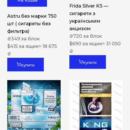
В Кошик
Frida Silver KS —
сигарети з
Astru без марки 750
українським
шт ( сигареты без
акцизом
фильтра)
₴
720
за блок
₴
349
за блок
$
690
за ящик
≈ 31 050
$
415
за ящик
≈ 18 675
₴
₴
Купити
Купити