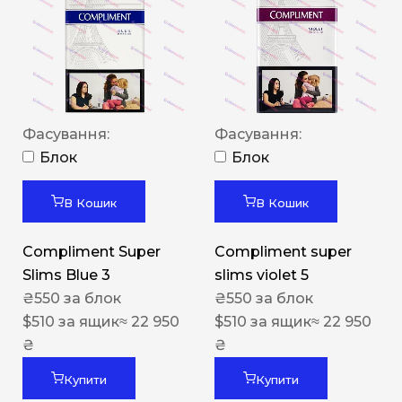
Фасування:
Фасування:
Блок
Блок
В Кошик
В Кошик
Compliment Super
Compliment super
Slims Blue 3
slims violet 5
₴
550
за блок
₴
550
за блок
$
510
за ящик
≈ 22 950
$
510
за ящик
≈ 22 950
₴
₴
Купити
Купити