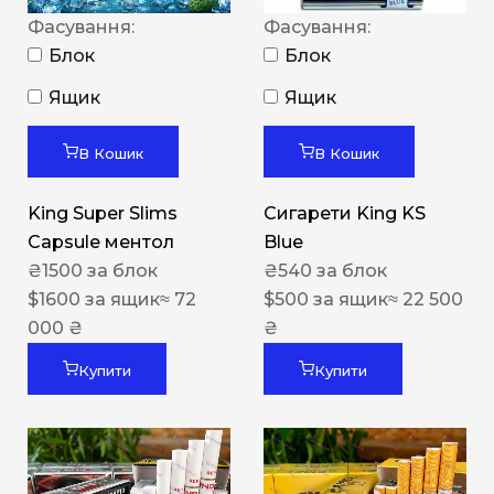
Фасування:
Фасування:
Блок
Блок
Ящик
Ящик
В Кошик
В Кошик
King Super Slims
Сигарети King KS
Capsule ментол
Blue
₴
1500
за блок
₴
540
за блок
$
1600
за ящик
≈ 72
$
500
за ящик
≈ 22 500
000 ₴
₴
Купити
Купити