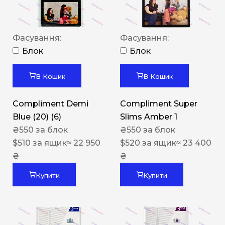
Фасування:
Фасування:
Блок
Блок
В Кошик
В Кошик
Compliment Demi
Compliment Super
Blue (20) (6)
Slims Amber 1
₴
550
за блок
₴
550
за блок
$
510
за ящик
≈ 22 950
$
520
за ящик
≈ 23 400
₴
₴
Купити
Купити