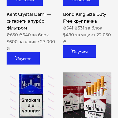
В Кошик
В Кошик
Kent Crystal Demi —
Bond King Size Duty
сигарети з турбо
Free круг пачка
фільтром
₴
541
₴
531
за блок
₴
650
₴
640
за блок
$
490
за ящик
≈ 22 050
$
600
за ящик
≈ 27 000
₴
₴
Купити
Купити