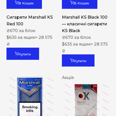
В Кошик
В Кошик
Сигарети Marshall KS
Marshall KS Black 100
Red 100
— класичні сигарети
₴
670
за блок
KS Black
$
635
за ящик
≈ 28 575
₴
670
за блок
₴
$
635
за ящик
≈ 28 575
₴
Купити
Купити
Акція