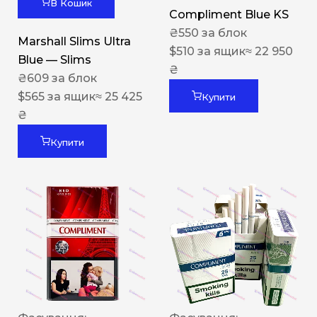
В Кошик
Compliment Blue KS
₴
550
за блок
Marshall Slims Ultra
$
510
за ящик
≈ 22 950
Blue — Slims
₴
₴
609
за блок
$
565
за ящик
≈ 25 425
Купити
₴
Купити