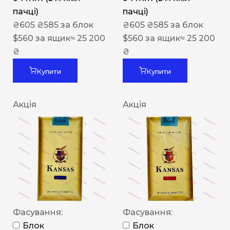
пачці)
пачці)
₴
605
₴
585
за блок
₴
605
₴
585
за блок
$
560
за ящик
≈ 25 200
$
560
за ящик
≈ 25 200
₴
₴
Купити
Купити
Акція
Акція
Фасування:
Фасування:
Блок
Блок