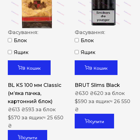
Фасування:
Фасування:
Блок
Блок
Ящик
Ящик
В Кошик
В Кошик
BL KS 100 мм Classic
BRUT Slims Black
(м’яка пачка,
₴
630
₴
620
за блок
картонний блок)
$
590
за ящик
≈ 26 550
₴
613
₴
593
за блок
₴
$
570
за ящик
≈ 25 650
Купити
₴
Купити