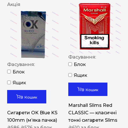
Акція
Фасування:
Фасування:
Блок
Блок
Ящик
Ящик
В Кошик
В Кошик
Marshall Slims Red
Сигарети OK Blue KS
CLASSIC — класичні
100mm (м’яка пачка)
тонкі сигарети Slims
₴
586
₴
576
за блок
₴
610
за блок