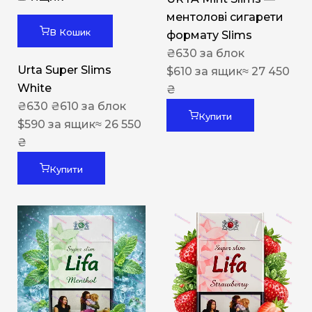
ментолові сигарети
В Кошик
формату Slims
₴
630
за блок
Urta Super Slims
$
610
за ящик
≈ 27 450
White
₴
₴
630
₴
610
за блок
Купити
$
590
за ящик
≈ 26 550
₴
Купити