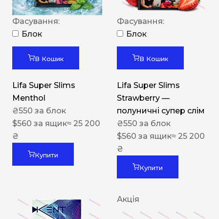
Фасування:
Фасування:
Блок
Блок
В Кошик
В Кошик
Lifa Super Slims
Lifa Super Slims
Menthol
Strawberry —
₴
550
за блок
полуничні супер слім
$
560
за ящик
≈ 25 200
₴
550
за блок
₴
$
560
за ящик
≈ 25 200
₴
Купити
Купити
Акція