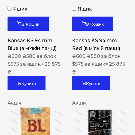
Ящик
Ящик
В Кошик
В Кошик
Kansas KS 94 mm
Kansas KS 94 mm
Blue (в мʼякій пачці)
Red (в мʼякій пачці)
₴
600
₴
580
за блок
₴
600
₴
580
за блок
$
575
за ящик
≈ 25 875
$
575
за ящик
≈ 25 875
₴
₴
Купити
Купити
Акція
Акція