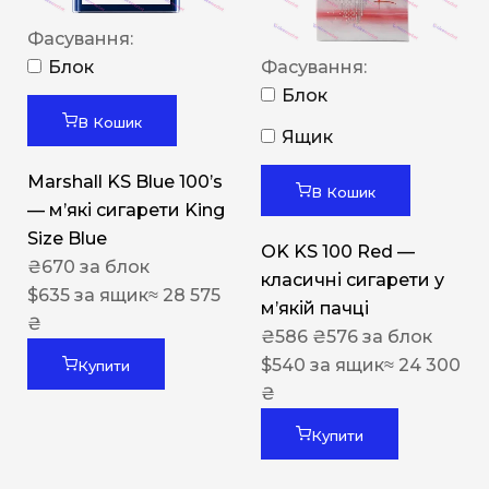
Фасування:
Блок
Фасування:
Блок
В Кошик
Ящик
Marshall KS Blue 100’s
В Кошик
— м’які сигарети King
Size Blue
OK KS 100 Red —
₴
670
за блок
класичні сигарети у
$
635
за ящик
≈ 28 575
м’якій пачці
₴
₴
586
₴
576
за блок
$
540
за ящик
≈ 24 300
Купити
₴
Купити