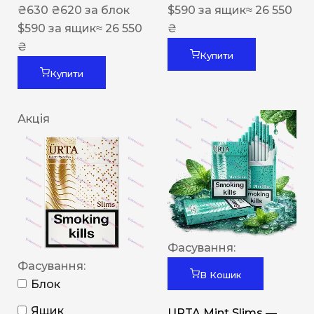
₴
630
₴
620
за блок
$
590
за ящик
≈ 26 550
$
590
за ящик
≈ 26 550
₴
₴
Купити
Купити
Акція
Фасування:
Фасування:
В Кошик
Блок
Ящик
URTA Mint Slims —