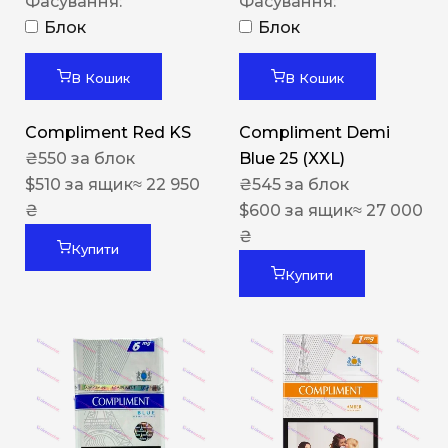
Фасування:
Фасування:
Блок
Блок
В Кошик
В Кошик
Compliment Red KS
Compliment Demi
₴
550
за блок
Blue 25 (XXL)
$
510
за ящик
≈ 22 950
₴
545
за блок
₴
$
600
за ящик
≈ 27 000
₴
Купити
Купити