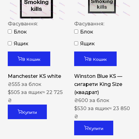
Фасування:
Фасування:
Блок
Блок
Ящик
Ящик
В Кошик
В Кошик
Manchester KS white
Winston Blue KS —
₴
555
за блок
сигарети King Size
$
505
за ящик
≈ 22 725
(квадрат)
₴
₴
600
за блок
$
530
за ящик
≈ 23 850
Купити
₴
Купити