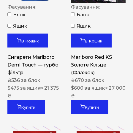
Фасування:
Фасування:
Блок
Блок
Ящик
Ящик
В Кошик
В Кошик
Сигарети Marlboro
Marlboro Red KS
Demi Touch — турбо
Золоте Кільце
фільтр
(Флажок)
₴
536
за блок
₴
670
за блок
$
475
за ящик
≈ 21 375
$
600
за ящик
≈ 27 000
₴
₴
Купити
Купити