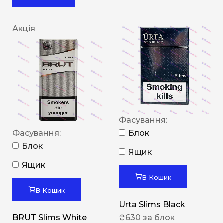
Акція
Фасування:
Фасування:
Блок
Блок
Ящик
Ящик
В Кошик
В Кошик
Urta Slims Black
BRUT Slims White
₴
630
за блок