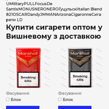
U
Military
PULL
Focus
De
Santis
MONUS
NERO
NERO
Гуцульскі
Italian Blend
821
OSCAR
Dandy
JM
MAN
Arizona
Cigaronne
Сига
рети LD
Купити сигарети оптом у
Вишневому з доставкою
Фасування:
Фасування:
Блок
Блок