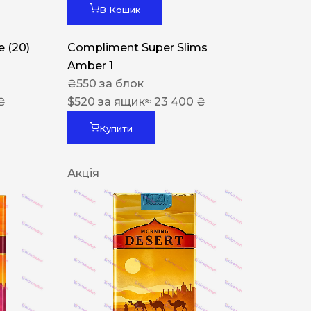
В Кошик
 (20)
Compliment Super Slims
Amber 1
₴
550
за блок
₴
$
520
за ящик
≈ 23 400 ₴
Купити
Акція