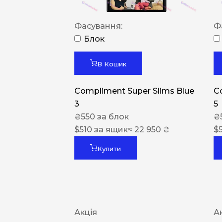
Фасування:
Ф
Блок
В Кошик
Compliment Super Slims Blue
C
3
5
₴
550
за блок
₴
$
510
за ящик
≈ 22 950 ₴
$
Купити
Акція
А