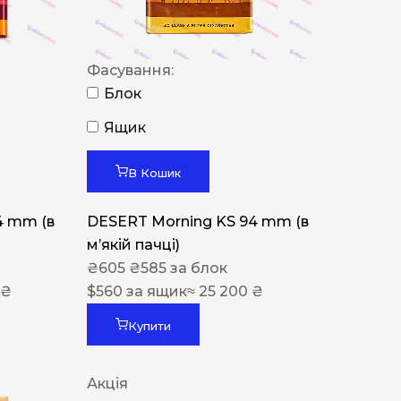
Фасування:
Блок
Ящик
В Кошик
4 mm (в
DESERT Morning KS 94 mm (в
мʼякій пачці)
₴
605
₴
585
за блок
 ₴
$
560
за ящик
≈ 25 200 ₴
Купити
Акція