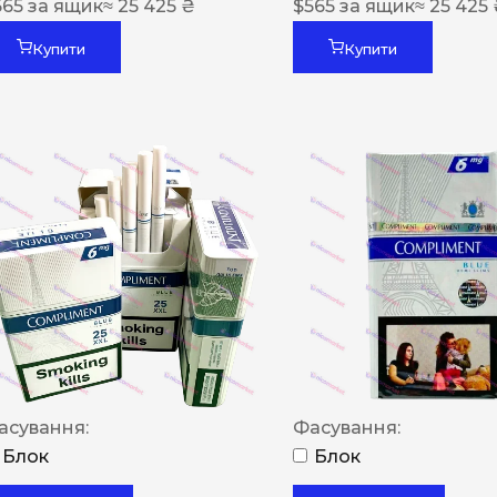
565
за ящик
≈ 25 425 ₴
$
565
за ящик
≈ 25 425
Купити
Купити
асування:
Фасування:
Блок
Блок