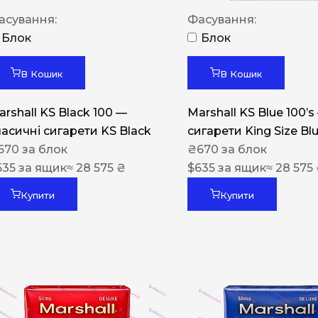
Акциз UA
асування:
Фасування:
Капсула (смак)
Блок
Блок
Manchester
В Кошик
В Кошик
Nistru
arshall KS Black 100 —
Marshall KS Blue 100’s
Leana
ласичні сигарети KS Black
сигарети King Size Bl
Montecristo
670
за блок
₴
670
за блок
635
за ящик
≈ 28 575 ₴
$
635
за ящик
≈ 28 575
ASTRU
Military
Купити
Купити
PULL
Focus
De Santis
MONUS