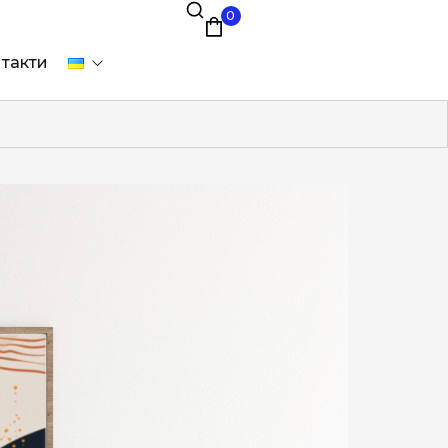
0
такти