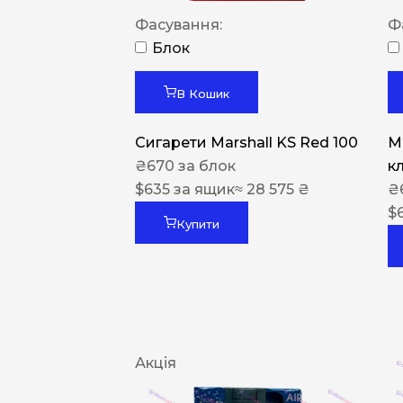
Фасування:
Ф
Блок
В Кошик
Сигарети Marshall KS Red 100
M
₴
670
за блок
к
$
635
за ящик
≈ 28 575 ₴
₴
$
Купити
Акція