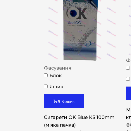
Ф
Фасування:
Блок
Ящик
В Кошик
M
Сигарети OK Blue KS 100mm
к
(м’яка пачка)
₴