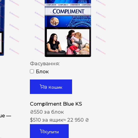
Фасування:
Блок
В Кошик
Compliment Blue KS
₴
550
за блок
lue —
$
510
за ящик
≈ 22 950 ₴
Купити