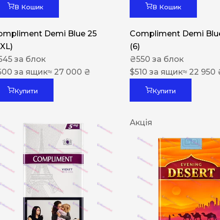
В Кошик
В Кошик
ompliment Demi Blue 25
Compliment Demi Blue
XXL)
(6)
545
за блок
₴
550
за блок
600
за ящик
≈ 27 000 ₴
$
510
за ящик
≈ 22 950 
Купити
Купити
Акція