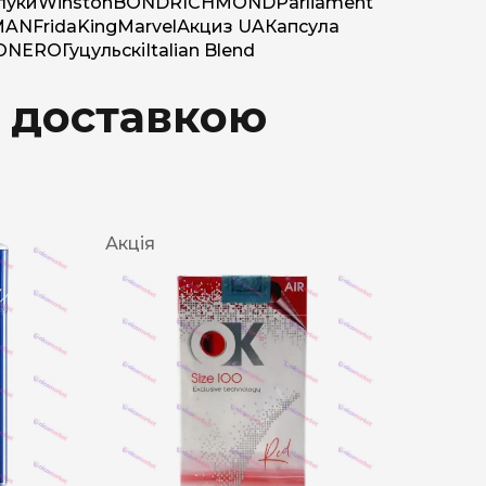
луки
Winston
BOND
RICHMOND
Parliament
MAN
Frida
King
Marvel
Акциз UA
Капсула
O
NERO
Гуцульскі
Italian Blend
з доставкою
Акція