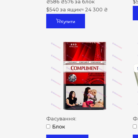
₴
586
₴
576
за блок
$
$
540
за ящик
≈ 24 300 ₴
Купити
Фасування:
Ф
Блок