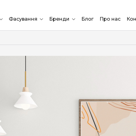
Фасування
Бренди
Блог
Про нас
Кон
Ящик
Elf Bar
Блок
Compliment
Львів
Marshall
Marlboro
OK
ÜRTA
сула)
Lifa
BRUT