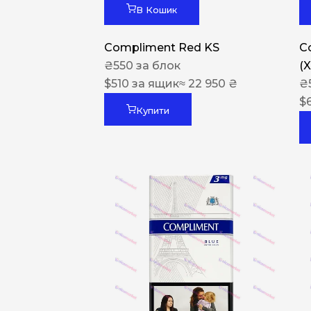
В Кошик
Compliment Red KS
C
₴
550
за блок
(
$
510
за ящик
≈ 22 950 ₴
₴
$
Купити