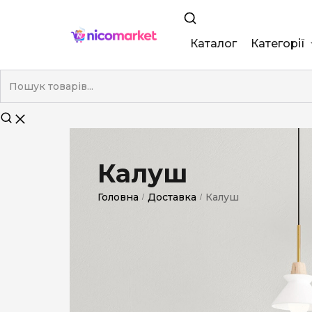
Каталог
Категорії
King Size
Demi
Super Slim
Калуш
Nano
Головна
Доставка
Калуш
/
/
Без фільтра
Duty-Free
Електронні
Смакові (кап