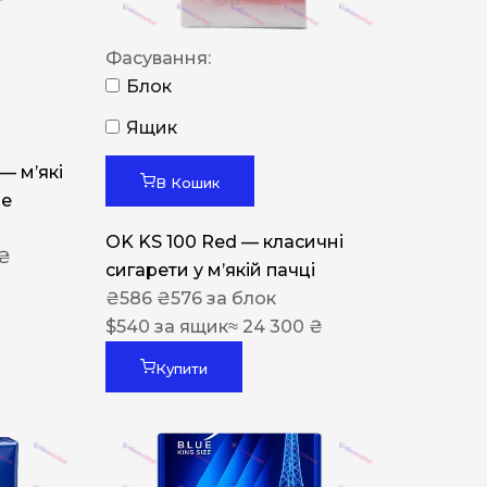
Фасування:
Блок
Ящик
 — м’які
В Кошик
ue
OK KS 100 Red — класичні
 ₴
сигарети у м’якій пачці
₴
586
₴
576
за блок
$
540
за ящик
≈ 24 300 ₴
Купити