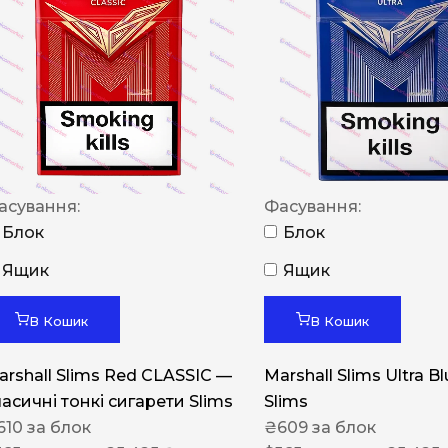
NERO
NERO
Гуцульскі
Italian Blend 821
OSCAR
асування:
Фасування:
Dandy
Блок
Блок
JM
Ящик
Ящик
MAN
Arizona
В Кошик
В Кошик
Cigaronne
arshall Slims Red CLASSIC —
Marshall Slims Ultra B
Сигарети LD
ласичні тонкі сигарети Slims
Slims
610
за блок
₴
609
за блок