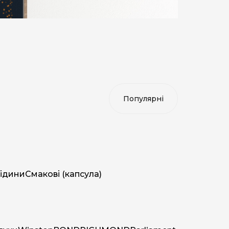
ідини
Смакові (капсула)