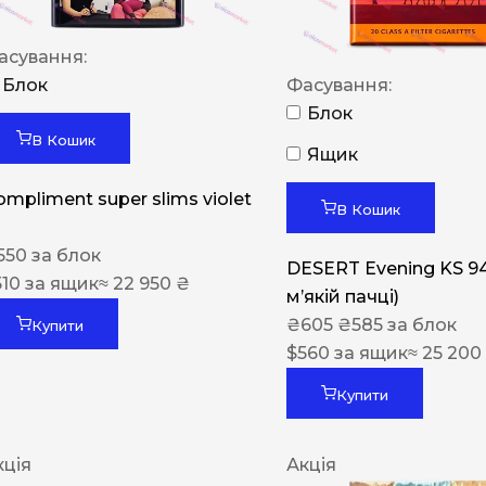
асування:
Блок
Фасування:
Блок
В Кошик
Ящик
ompliment super slims violet
В Кошик
550
за блок
DESERT Evening KS 9
510
за ящик
≈ 22 950 ₴
мʼякій пачці)
₴
605
₴
585
за блок
Купити
$
560
за ящик
≈ 25 200
Купити
кція
Акція