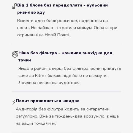
Від 1 блока без передоплати - нульовий
🔓
ризик входу
Візьміть один блок розсипом, подивіться на
попит. Не зайшло - втратили мінімум. Оплата при
отриманні на Новій Пошті.
Ніша без фільтра - можлива знахідка для
🚭
точки
Якщо в районі є курці без фільтра, вони прийдуть
саме за Ritm і більше ніде його не візьмуть.
Лояльна незамінна аудиторія.
Попит проявляється швидко
⚡
Аудиторія без фільтра ходить за сигаретами
регулярно. Вже за тиждень-два зрозуміло, є ніша
на вашій точці чи ні.