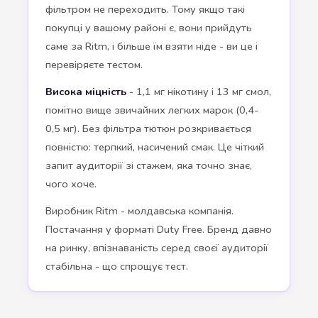
фільтром не переходить. Тому якщо такі
покупці у вашому районі є, вони прийдуть
саме за Ritm, і більше їм взяти ніде - ви це і
перевіряєте тестом.
Висока міцність
- 1,1 мг нікотину і 13 мг смол,
помітно вище звичайних легких марок (0,4-
0,5 мг). Без фільтра тютюн розкривається
повністю: терпкий, насичений смак. Це чіткий
запит аудиторії зі стажем, яка точно знає,
чого хоче.
Виробник Ritm - молдавська компанія.
Постачання у форматі Duty Free. Бренд давно
на ринку, впізнаваність серед своєї аудиторії
стабільна - що спрощує тест.