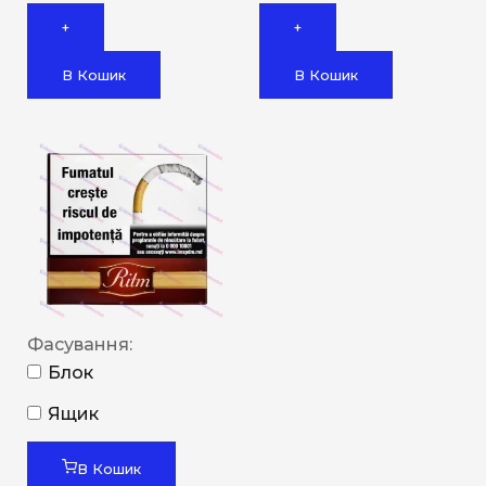
+
+
В Кошик
В Кошик
Фасування:
Блок
Ящик
В Кошик