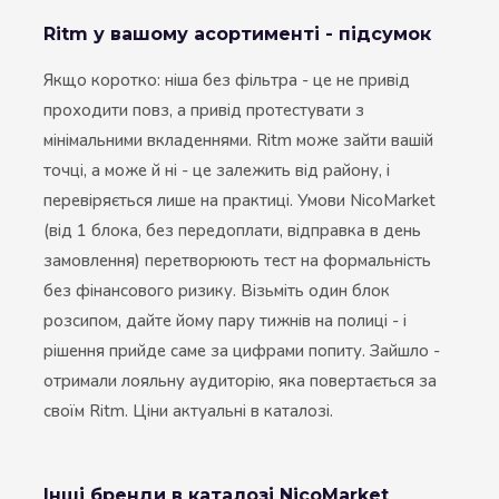
Ritm у вашому асортименті - підсумок
Якщо коротко: ніша без фільтра - це не привід
проходити повз, а привід протестувати з
мінімальними вкладеннями. Ritm може зайти вашій
точці, а може й ні - це залежить від району, і
перевіряється лише на практиці. Умови NicoMarket
(від 1 блока, без передоплати, відправка в день
замовлення) перетворюють тест на формальність
без фінансового ризику. Візьміть один блок
розсипом, дайте йому пару тижнів на полиці - і
рішення прийде саме за цифрами попиту. Зайшло -
отримали лояльну аудиторію, яка повертається за
своїм Ritm. Ціни актуальні в каталозі.
Інші бренди в каталозі NicoMarket