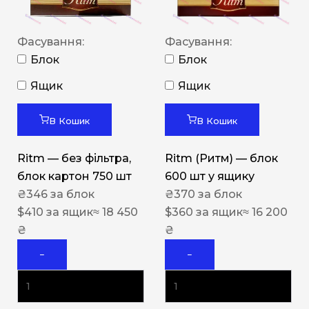
Фасування:
Фасування:
Блок
Блок
Ящик
Ящик
В Кошик
В Кошик
Ritm — без фільтра,
Ritm (Ритм) — блок
блок картон 750 шт
600 шт у ящику
₴
346
за блок
₴
370
за блок
$
410
за ящик
≈ 18 450
$
360
за ящик
≈ 16 200
₴
₴
−
−