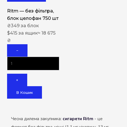
Ritm — без фільтра,
блок целофан 750 шт
₴
349
за блок
$
415
за ящик
≈ 18 675
₴
−
+
В Кошик
Чесна дилема закупника:
сигарети Ritm
- це
формат без фільтра, міцні (1,1 мг нікотину, 13 мг