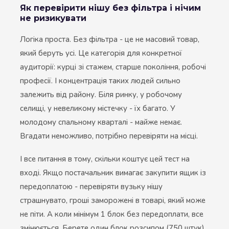
Як перевірити нішу без фільтра і нічим
не ризикувати
Логіка проста. Без фільтра - це не масовий товар,
який беруть усі. Це категорія для конкретної
аудиторії: курці зі стажем, старше покоління, робочі
професії. І концентрація таких людей сильно
залежить від району. Біля ринку, у робочому
селищі, у невеликому містечку - їх багато. У
молодому спальному кварталі - майже немає.
Вгадати неможливо, потрібно перевіряти на місці.
І все питання в тому, скільки коштує цей тест на
вході. Якщо постачальник вимагає закупити ящик із
передоплатою - перевіряти вузьку нішу
страшнувато, гроші заморожені в товарі, який може
не піти. А коли мінімум 1 блок без передоплати, все
змінюється. Берете один блок розсипом (750 штук),