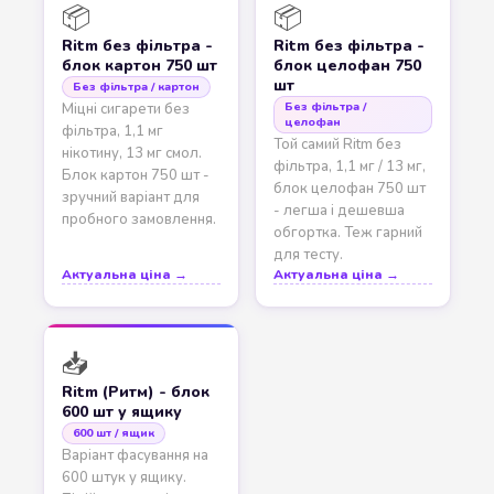
📦
📦
Ritm без фільтра -
Ritm без фільтра -
блок картон 750 шт
блок целофан 750
шт
Без фільтра / картон
Без фільтра /
Міцні сигарети без
целофан
фільтра, 1,1 мг
Той самий Ritm без
нікотину, 13 мг смол.
фільтра, 1,1 мг / 13 мг,
Блок картон 750 шт -
блок целофан 750 шт
зручний варіант для
- легша і дешевша
пробного замовлення.
обгортка. Теж гарний
для тесту.
Актуальна ціна →
Актуальна ціна →
📥
Ritm (Ритм) - блок
600 шт у ящику
600 шт / ящик
Варіант фасування на
600 штук у ящику.