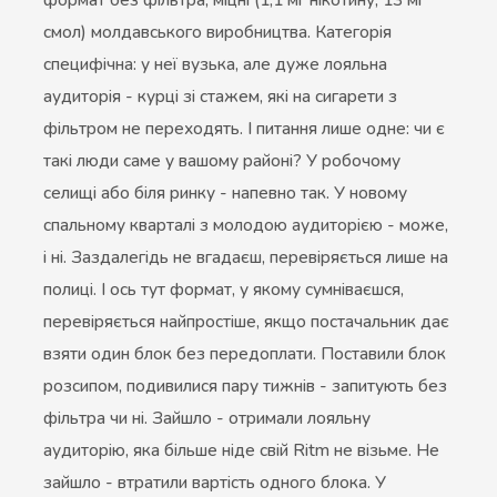
смол) молдавського виробництва. Категорія
специфічна: у неї вузька, але дуже лояльна
аудиторія - курці зі стажем, які на сигарети з
фільтром не переходять. І питання лише одне: чи є
такі люди саме у вашому районі? У робочому
селищі або біля ринку - напевно так. У новому
спальному кварталі з молодою аудиторією - може,
і ні. Заздалегідь не вгадаєш, перевіряється лише на
полиці. І ось тут формат, у якому сумніваєшся,
перевіряється найпростіше, якщо постачальник дає
взяти один блок без передоплати. Поставили блок
розсипом, подивилися пару тижнів - запитують без
фільтра чи ні. Зайшло - отримали лояльну
аудиторію, яка більше ніде свій Ritm не візьме. Не
зайшло - втратили вартість одного блока. У