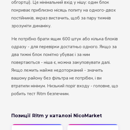
обгортці). Це мінімальний вхід у нішу: один блок
покриває приблизно місяць попиту на одного-двох
постійників, якраз вистачить, щоб за пару тижнів
зрозуміти динаміку.
Не потрібно брати ящик 600 штук або кілька блоків
одразу - для перевірки достатньо одного. Якщо за
два тижні блок помітно убуває і за ним
повертаються - ніша є, можна закуповувати далі.
Якщо лежить майже недоторканий - значить
вашому району без фільтра не потрібен, і ви
втратили мінімум. Низький поріг входу - головне, що
робить тест Ritm безпечним.
Позиції Ritm у каталозі NicoMarket