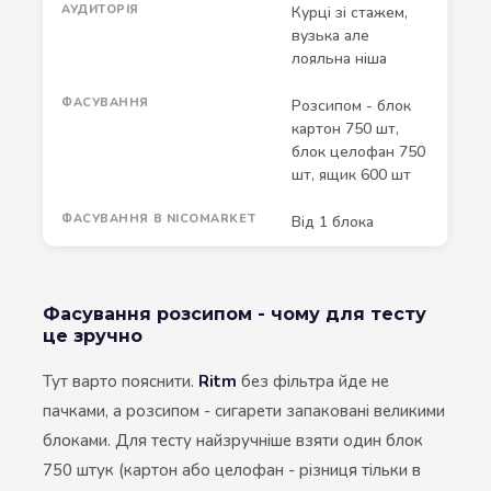
АУДИТОРІЯ
Курці зі стажем,
вузька але
лояльна ніша
ФАСУВАННЯ
Розсипом - блок
картон 750 шт,
блок целофан 750
шт, ящик 600 шт
ФАСУВАННЯ В NICOMARKET
Від 1 блока
Фасування розсипом - чому для тесту
це зручно
Тут варто пояснити.
Ritm
без фільтра йде не
пачками, а розсипом - сигарети запаковані великими
блоками. Для тесту найзручніше взяти один блок
750 штук (картон або целофан - різниця тільки в