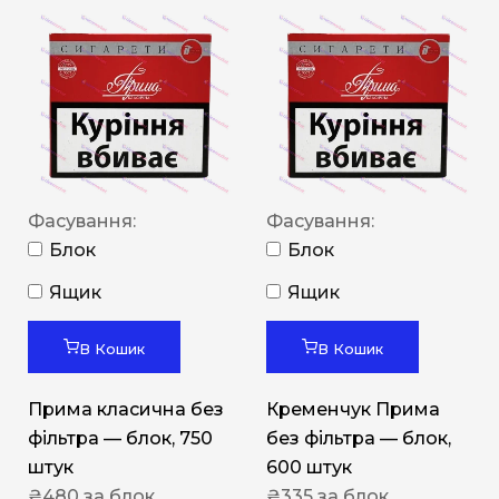
Фасування:
Фасування:
Блок
Блок
Ящик
Ящик
В Кошик
В Кошик
Прима класична без
Кременчук Прима
фільтра — блок, 750
без фільтра — блок,
штук
600 штук
₴
480
за блок
₴
335
за блок