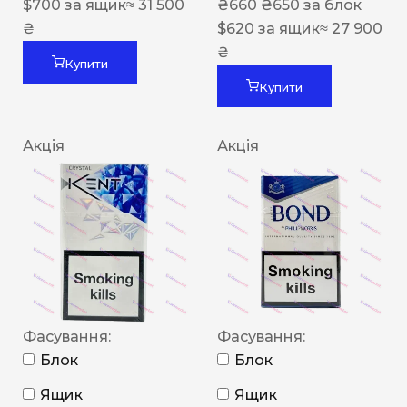
$
700
за ящик
≈ 31 500
₴
660
₴
650
за блок
₴
$
620
за ящик
≈ 27 900
₴
Купити
Купити
Акція
Акція
Фасування:
Фасування:
Блок
Блок
Ящик
Ящик