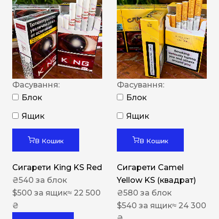
Фасування:
Фасування:
Блок
Блок
Ящик
Ящик
В Кошик
В Кошик
Сигарети King KS Red
Сигарети Camel
₴
540
за блок
Yellow KS (квадрат)
$
500
за ящик
≈ 22 500
₴
580
за блок
₴
$
540
за ящик
≈ 24 300
₴