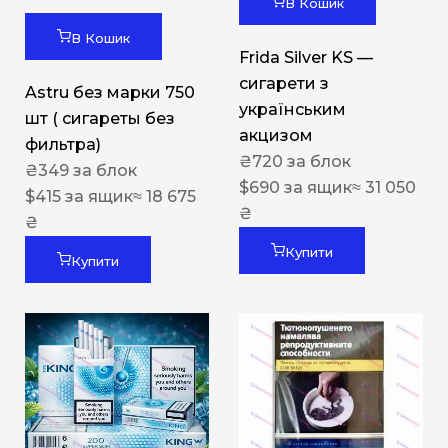
В Кошик
В Кошик
Frida Silver KS —
сигарети з
Astru без марки 750
українським
шт ( сигареты без
акцизом
фильтра)
₴
720
за блок
₴
349
за блок
$
690
за ящик
≈ 31 050
$
415
за ящик
≈ 18 675
₴
₴
Купити
Купити