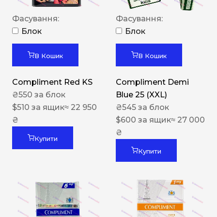
Фасування:
Фасування:
Блок
Блок
В Кошик
В Кошик
Compliment Red KS
Compliment Demi
₴
550
за блок
Blue 25 (XXL)
$
510
за ящик
≈ 22 950
₴
545
за блок
₴
$
600
за ящик
≈ 27 000
₴
Купити
Купити