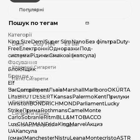
Пошук по тегам
Категорії
King Size
Demi
Super Slim
Nano
Без фільтра
Duty-
Demi
Duty Free
Elf Bar
Free
Електронні
Одноразки
Под-
системи
Рідини
Смакові (капсула)
King Size
Marshall
Блок
Фасування
Класичні Сигарети
Блок
Ящик
Бренди
Легкі Сигарети
Elf
Bar
Compliment
Львів
Marshall
Marlboro
OK
ÜRTA
Міцні Сигарети
Lifa
BRUT
DESERT
Kansas
Palermo
Kent
Прилуки
Сигарети Оптом
Winston
BOND
RICHMOND
Parliament
Lucky
Strike
Прима
Rothmans
Camel
Monte
Сигарети Ящик
Carlo
Sobranie
Ritm
BL
L&M
TOBACCO
Lux
CHAPMAN
Frida
King
Marvel
Акциз
Тютюнові Вироби
Ящик
UA
Капсула
(смак)
Manchester
Nistru
Leana
Montecristo
ASTR