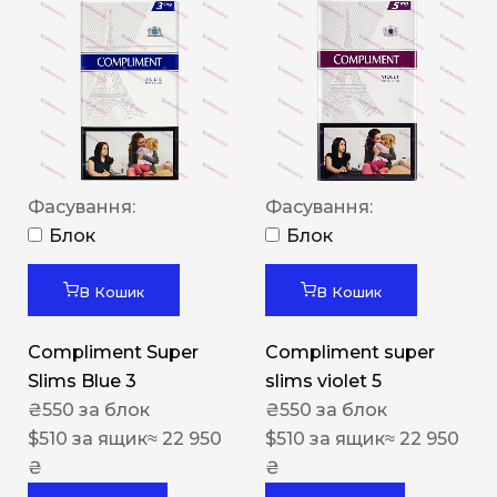
Фасування:
Фасування:
Блок
Блок
В Кошик
В Кошик
Compliment Super
Compliment super
Slims Blue 3
slims violet 5
₴
550
за блок
₴
550
за блок
$
510
за ящик
≈ 22 950
$
510
за ящик
≈ 22 950
₴
₴