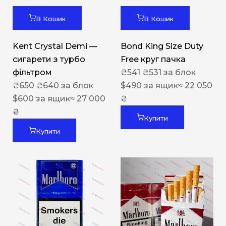
В Кошик
В Кошик
Kent Crystal Demi —
Bond King Size Duty
сигарети з турбо
Free круг пачка
фільтром
₴
541
₴
531
за блок
₴
650
₴
640
за блок
$
490
за ящик
≈ 22 050
$
600
за ящик
≈ 27 000
₴
₴
Купити
Купити