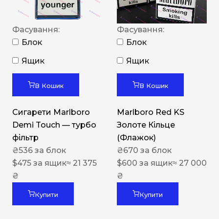
Фасування:
Фасування:
Блок
Блок
Ящик
Ящик
В Кошик
В Кошик
Сигарети Marlboro
Marlboro Red KS
Demi Touch — турбо
Золоте Кільце
фільтр
(Флажок)
₴
536
за блок
₴
670
за блок
$
475
за ящик
≈ 21 375
$
600
за ящик
≈ 27 000
₴
₴
Купити
Купити