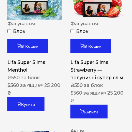
Фасування:
Фасування:
Блок
Блок
В Кошик
В Кошик
Lifa Super Slims
Lifa Super Slims
Menthol
Strawberry —
₴
550
за блок
полуничні супер слім
$
560
за ящик
≈ 25 200
₴
550
за блок
₴
$
560
за ящик
≈ 25 200
₴
Купити
Купити
Акція