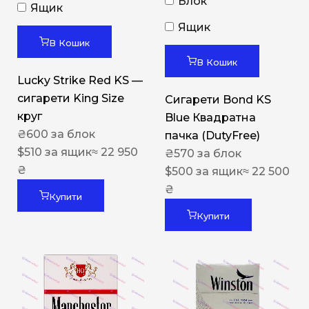
Блок
Ящик
Ящик
В Кошик
В Кошик
Lucky Strike Red KS —
сигарети King Size
Сигарети Bond KS
круг
Blue Квадратна
₴
600
за блок
пачка (DutyFree)
$
510
за ящик
≈ 22 950
₴
570
за блок
₴
$
500
за ящик
≈ 22 500
₴
Купити
Купити