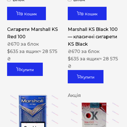
В Кошик
В Кошик
Сигарети Marshall KS
Marshall KS Black 100
Red 100
— класичні сигарети
₴
670
за блок
KS Black
$
635
за ящик
≈ 28 575
₴
670
за блок
₴
$
635
за ящик
≈ 28 575
₴
Купити
Купити
Акція