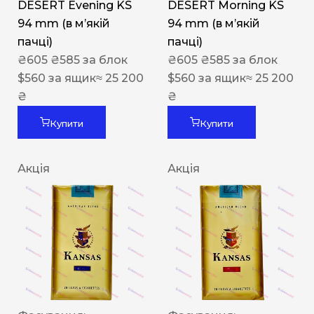
DESERT Evening KS
DESERT Morning KS
94 mm (в мʼякій
94 mm (в мʼякій
пачці)
пачці)
₴
605
₴
585
за блок
₴
605
₴
585
за блок
$
560
за ящик
≈ 25 200
$
560
за ящик
≈ 25 200
₴
₴
Купити
Купити
Акція
Акція