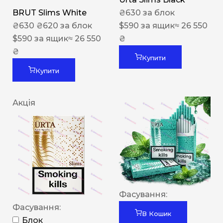
BRUT Slims White
₴
630
за блок
₴
630
₴
620
за блок
$
590
за ящик
≈ 26 550
$
590
за ящик
≈ 26 550
₴
₴
Купити
Купити
Акція
Фасування:
Фасування:
В Кошик
Блок