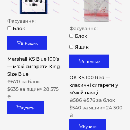
Фасування:
Блок
Фасування:
Блок
В Кошик
Ящик
Marshall KS Blue 100’s
В Кошик
— м’які сигарети King
Size Blue
OK KS 100 Red —
₴
670
за блок
класичні сигарети у
$
635
за ящик
≈ 28 575
м’якій пачці
₴
₴
586
₴
576
за блок
$
540
за ящик
≈ 24 300
Купити
₴
Купити