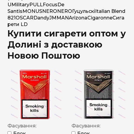
U
Military
PULL
Focus
De
Santis
MONUS
NERO
NERO
Гуцульскі
Italian Blend
821
OSCAR
Dandy
JM
MAN
Arizona
Cigaronne
Сига
рети LD
Купити сигарети оптом у
Долині з доставкою
Новою Поштою
Фасування:
Фасування:
Блок
Блок