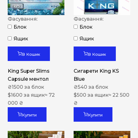
Фасування:
Фасування:
Блок
Блок
Ящик
Ящик
В Кошик
В Кошик
King Super Slims
Сигарети King KS
Capsule ментол
Blue
₴
1500
за блок
₴
540
за блок
$
1600
за ящик
≈ 72
$
500
за ящик
≈ 22 500
000 ₴
₴
Купити
Купити