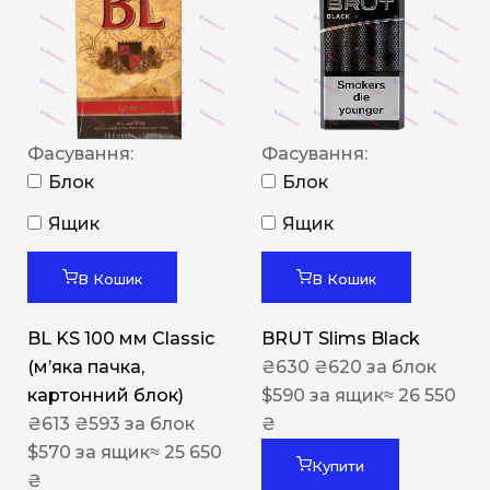
Фасування:
Фасування:
Блок
Блок
Ящик
Ящик
В Кошик
В Кошик
BL KS 100 мм Classic
BRUT Slims Black
(м’яка пачка,
₴
630
₴
620
за блок
картонний блок)
$
590
за ящик
≈ 26 550
₴
613
₴
593
за блок
₴
$
570
за ящик
≈ 25 650
Купити
₴