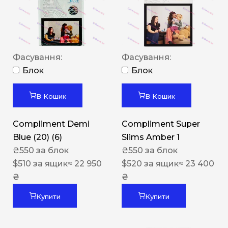
Фасування:
Фасування:
Блок
Блок
В Кошик
В Кошик
Compliment Demi
Compliment Super
Blue (20) (6)
Slims Amber 1
₴
550
за блок
₴
550
за блок
$
510
за ящик
≈ 22 950
$
520
за ящик
≈ 23 400
₴
₴
Купити
Купити