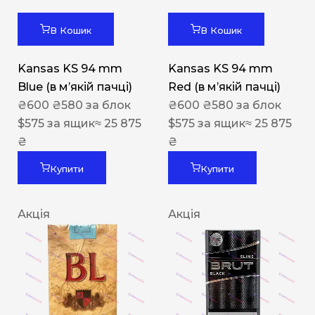
В Кошик
В Кошик
Kansas KS 94 mm
Kansas KS 94 mm
Blue (в мʼякій пачці)
Red (в мʼякій пачці)
₴
600
₴
580
за блок
₴
600
₴
580
за блок
$
575
за ящик
≈ 25 875
$
575
за ящик
≈ 25 875
₴
₴
Купити
Купити
Акція
Акція