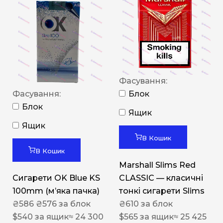
Фасування:
Фасування:
Блок
Блок
Ящик
Ящик
В Кошик
В Кошик
Marshall Slims Red
Сигарети OK Blue KS
CLASSIC — класичні
100mm (м’яка пачка)
тонкі сигарети Slims
₴
586
₴
576
за блок
₴
610
за блок
$
540
за ящик
≈ 24 300
$
565
за ящик
≈ 25 425