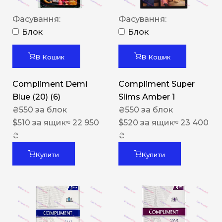
Фасування:
Фасування:
Блок
Блок
В Кошик
В Кошик
Compliment Demi
Compliment Super
Blue (20) (6)
Slims Amber 1
₴
550
за блок
₴
550
за блок
$
510
за ящик
≈ 22 950
$
520
за ящик
≈ 23 400
₴
₴
Купити
Купити