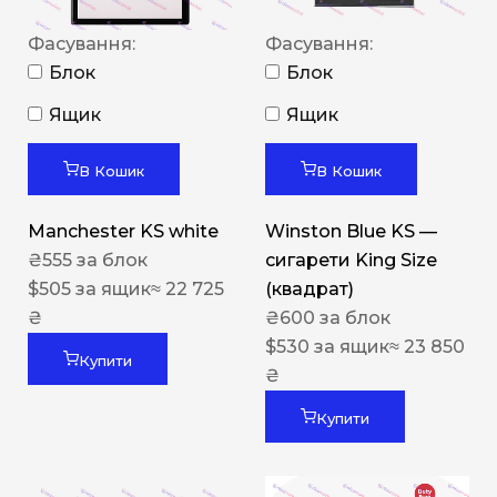
Фасування:
Фасування:
Блок
Блок
Ящик
Ящик
В Кошик
В Кошик
Manchester KS white
Winston Blue KS —
₴
555
за блок
сигарети King Size
$
505
за ящик
≈ 22 725
(квадрат)
₴
₴
600
за блок
$
530
за ящик
≈ 23 850
Купити
₴
Купити