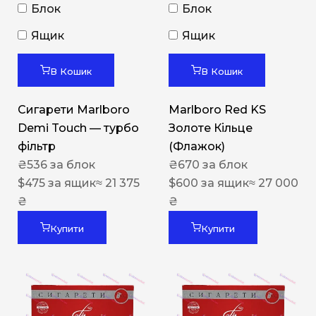
Блок
Блок
Ящик
Ящик
В Кошик
В Кошик
Сигарети Marlboro
Marlboro Red KS
Demi Touch — турбо
Золоте Кільце
фільтр
(Флажок)
₴
536
за блок
₴
670
за блок
$
475
за ящик
≈ 21 375
$
600
за ящик
≈ 27 000
₴
₴
Купити
Купити