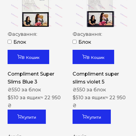
Фасування:
Фасування:
Блок
Блок
В Кошик
В Кошик
Compliment Super
Compliment super
Slims Blue 3
slims violet 5
₴
550
за блок
₴
550
за блок
$
510
за ящик
≈ 22 950
$
510
за ящик
≈ 22 950
₴
₴
Купити
Купити