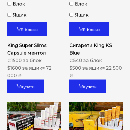
Блок
Блок
Ящик
Ящик
В Кошик
В Кошик
King Super Slims
Сигарети King KS
Capsule ментол
Blue
₴
1500
за блок
₴
540
за блок
$
1600
за ящик
≈ 72
$
500
за ящик
≈ 22 500
000 ₴
₴
Купити
Купити