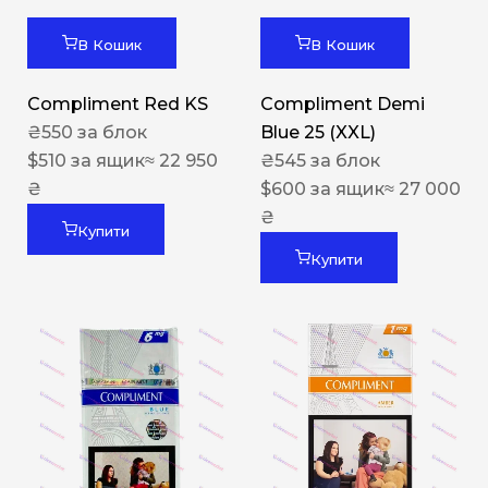
В Кошик
В Кошик
Compliment Red KS
Compliment Demi
₴
550
за блок
Blue 25 (XXL)
$
510
за ящик
≈ 22 950
₴
545
за блок
₴
$
600
за ящик
≈ 27 000
₴
Купити
Купити