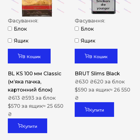
Фасування:
Фасування:
Блок
Блок
Ящик
Ящик
В Кошик
В Кошик
BL KS 100 мм Classic
BRUT Slims Black
(м’яка пачка,
₴
630
₴
620
за блок
картонний блок)
$
590
за ящик
≈ 26 550
₴
613
₴
593
за блок
₴
$
570
за ящик
≈ 25 650
Купити
₴
Купити