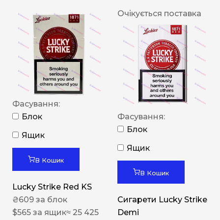
Очікується поставка
Фасування:
Блок
Фасування:
Блок
Ящик
Ящик
В Кошик
В Кошик
Lucky Strike Red KS
₴
609
за блок
Сигарети Lucky Strike
$
565
за ящик
≈ 25 425
Demi