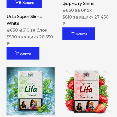
В Кошик
формату Slims
₴
630
за блок
Urta Super Slims
$
610
за ящик
≈ 27 450
White
₴
₴
630
₴
610
за блок
Купити
$
590
за ящик
≈ 26 550
₴
Купити