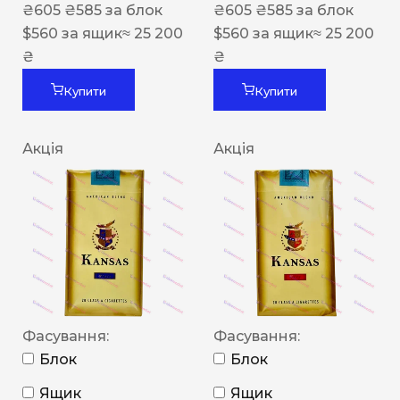
₴
605
₴
585
за блок
₴
605
₴
585
за блок
$
560
за ящик
≈ 25 200
$
560
за ящик
≈ 25 200
₴
₴
Купити
Купити
Акція
Акція
Фасування:
Фасування:
Блок
Блок
Ящик
Ящик