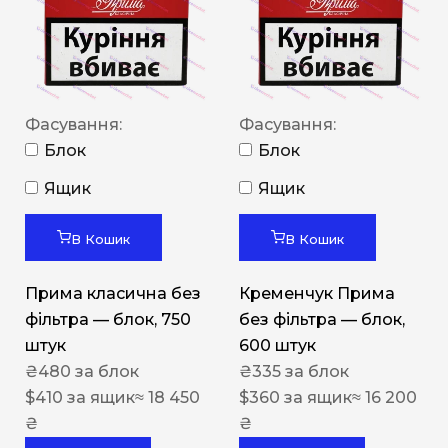
Фасування:
Фасування:
Блок
Блок
Ящик
Ящик
В Кошик
В Кошик
Прима класична без
Кременчук Прима
фільтра — блок, 750
без фільтра — блок,
штук
600 штук
₴
480
за блок
₴
335
за блок
$
410
за ящик
≈ 18 450
$
360
за ящик
≈ 16 200
₴
₴