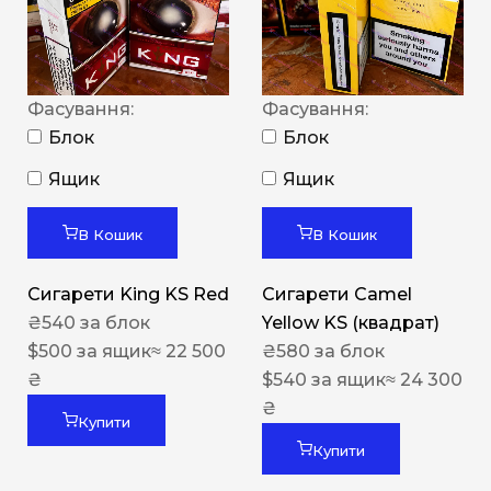
Фасування:
Фасування:
Блок
Блок
Ящик
Ящик
В Кошик
В Кошик
Сигарети King KS Red
Сигарети Camel
₴
540
за блок
Yellow KS (квадрат)
$
500
за ящик
≈ 22 500
₴
580
за блок
₴
$
540
за ящик
≈ 24 300
₴
Купити
Купити