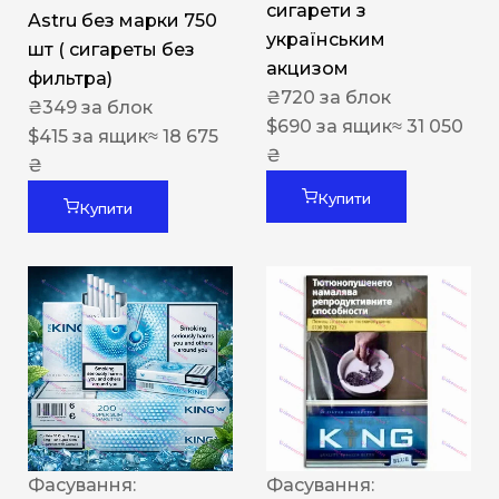
сигарети з
Astru без марки 750
українським
шт ( сигареты без
акцизом
фильтра)
₴
720
за блок
₴
349
за блок
$
690
за ящик
≈ 31 050
$
415
за ящик
≈ 18 675
₴
₴
Купити
Купити
Фасування:
Фасування: