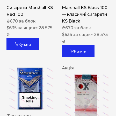
Сигарети Marshall KS
Marshall KS Black 100
Red 100
— класичні сигарети
₴
670
за блок
KS Black
$
635
за ящик
≈ 28 575
₴
670
за блок
₴
$
635
за ящик
≈ 28 575
₴
Купити
Купити
Акція
Фасування: