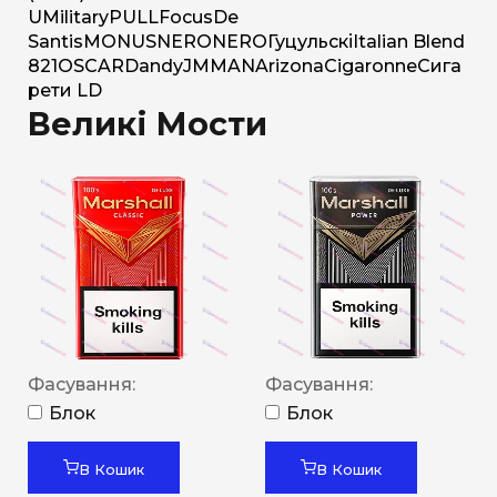
U
Military
PULL
Focus
De
Santis
MONUS
NERO
NERO
Гуцульскі
Italian Blend
821
OSCAR
Dandy
JM
MAN
Arizona
Cigaronne
Сига
рети LD
Великі Мости
Фасування:
Фасування:
Блок
Блок
В Кошик
В Кошик