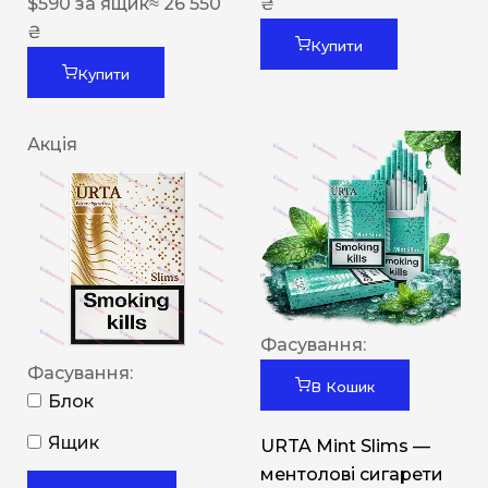
$
590
за ящик
≈ 26 550
₴
₴
Купити
Купити
Акція
Фасування:
Фасування:
В Кошик
Блок
Ящик
URTA Mint Slims —
ментолові сигарети