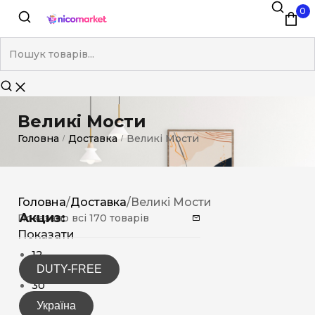
0
Великі Мости
Головна
Доставка
Великі Мости
/
/
Головна
/
Доставка
/
Великі Мости
Акциз:
Показано всі 170 товарів
Показати
12
DUTY-FREE
15
30
Україна