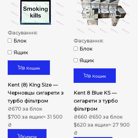
Фасування:
Блок
Фасування:
Блок
Ящик
Ящик
В Кошик
В Кошик
Kent (8) King Size —
Черновцы сигарети з
Kent 8 Blue KS —
турбо фільтром
сигарети з турбо
₴
670
за блок
фільтром
$
700
за ящик
≈ 31 500
₴
660
₴
650
за блок
₴
$
620
за ящик
≈ 27 900
₴
Купити