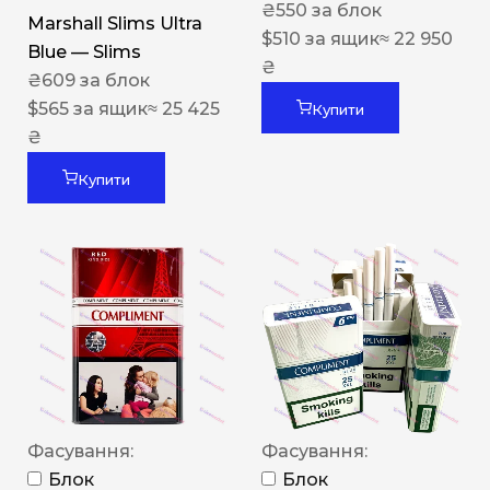
₴
550
за блок
Marshall Slims Ultra
$
510
за ящик
≈ 22 950
Blue — Slims
₴
₴
609
за блок
$
565
за ящик
≈ 25 425
Купити
₴
Купити
Фасування:
Фасування:
Блок
Блок