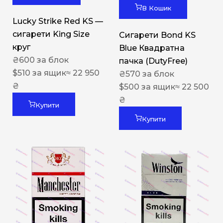
В Кошик
Lucky Strike Red KS —
сигарети King Size
Сигарети Bond KS
круг
Blue Квадратна
₴
600
за блок
пачка (DutyFree)
$
510
за ящик
≈ 22 950
₴
570
за блок
₴
$
500
за ящик
≈ 22 500
₴
Купити
Купити