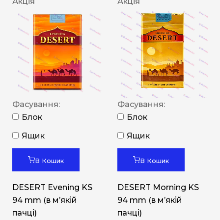
Акція
Акція
Фасування:
Фасування:
Блок
Блок
Ящик
Ящик
В Кошик
В Кошик
DESERT Evening KS
DESERT Morning KS
94 mm (в мʼякій
94 mm (в мʼякій
пачці)
пачці)