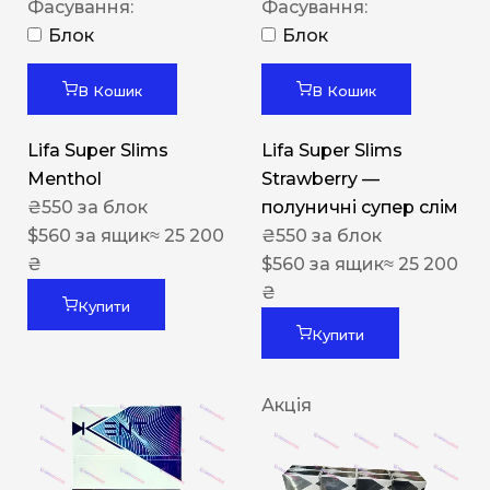
Фасування:
Фасування:
Блок
Блок
В Кошик
В Кошик
Lifa Super Slims
Lifa Super Slims
Menthol
Strawberry —
₴
550
за блок
полуничні супер слім
$
560
за ящик
≈ 25 200
₴
550
за блок
₴
$
560
за ящик
≈ 25 200
₴
Купити
Купити
Акція