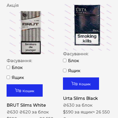
Акція
Фасування:
Фасування:
Блок
Блок
Ящик
Ящик
В Кошик
В Кошик
Urta Slims Black
BRUT Slims White
₴
630
за блок
₴
630
₴
620
за блок
$
590
за ящик
≈ 26 550