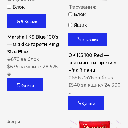
Блок
Фасування:
Блок
В Кошик
Ящик
Marshall KS Blue 100’s
В Кошик
— м’які сигарети King
Size Blue
OK KS 100 Red —
₴
670
за блок
класичні сигарети у
$
635
за ящик
≈ 28 575
м’якій пачці
₴
₴
586
₴
576
за блок
$
540
за ящик
≈ 24 300
Купити
₴
Купити
Акція