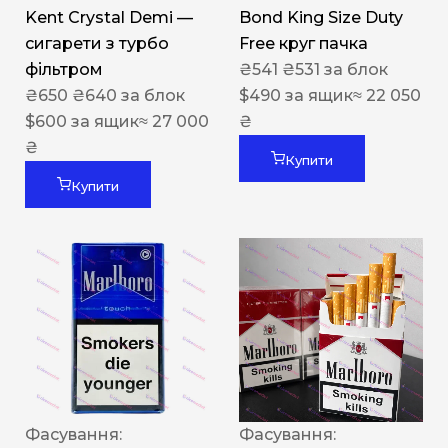
Kent Crystal Demi —
Bond King Size Duty
сигарети з турбо
Free круг пачка
фільтром
₴
541
₴
531
за блок
₴
650
₴
640
за блок
$
490
за ящик
≈ 22 050
$
600
за ящик
≈ 27 000
₴
₴
Купити
Купити
Фасування:
Фасування: