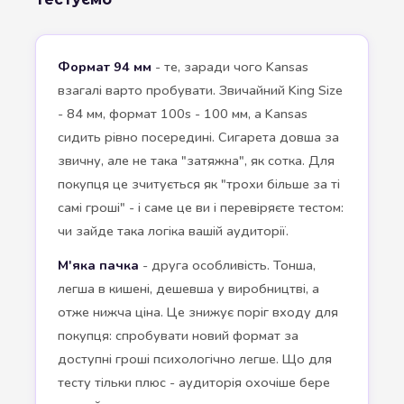
Формат 94 мм
- те, заради чого Kansas
взагалі варто пробувати. Звичайний King Size
- 84 мм, формат 100s - 100 мм, а Kansas
сидить рівно посередині. Сигарета довша за
звичну, але не така "затяжна", як сотка. Для
покупця це зчитується як "трохи більше за ті
самі гроші" - і саме це ви і перевіряєте тестом:
чи зайде така логіка вашій аудиторії.
М'яка пачка
- друга особливість. Тонша,
легша в кишені, дешевша у виробництві, а
отже нижча ціна. Це знижує поріг входу для
покупця: спробувати новий формат за
доступні гроші психологічно легше. Що для
тесту тільки плюс - аудиторія охочіше бере