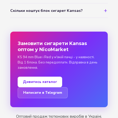
Скільки коштує блок сигарет Kansas?
Замовити сигарети Kansas
оптом у NicoMarket
KS 94 mm Blue і Red у м'якій пачці - у наявності.
Від 1 блока. Без передоплати. Відправка в день
замовлення.
Дивитись каталог
Написати в Telegram
Оптовий продаж тютюнових виробів в Україні.