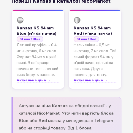
Позиції Kansas в каталозі NicoMarket
🔵
🔴
Kansas KS 94 mm
Kansas KS 94 mm
Blue (м'яка пачка)
Red (м'яка пачка)
94 mm / Blue
94 mm / Red
Легший профіль - 0,4
Насиченіша - 0,5 мг
мг нікотину, 6 мг смол.
нікотину, 7 мг смол. Той
Формат 94 мм у м'якій
самий формат 94 мм у
пачці. З неї краще
м'якій пачці, щільніша
починати тест - легкий
затяжка. Друга
смак беруть частіше.
позиція для тесту.
Актуальна ціна →
Актуальна ціна →
Актуальна
ціна Kansas
на обидві позиції - у
каталозі NicoMarket. Уточнити
вартість блока
Blue
або
Red
можна у менеджера в Telegram
або на сторінці товару. Від 1 блока,