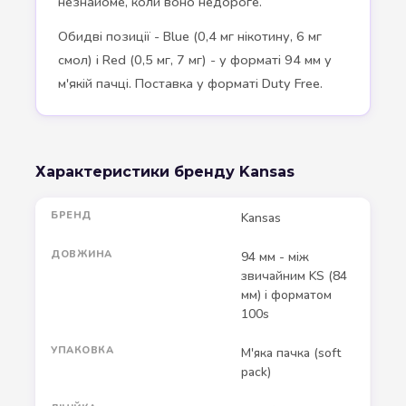
незнайоме, коли воно недороге.
Обидві позиції - Blue (0,4 мг нікотину, 6 мг
смол) і Red (0,5 мг, 7 мг) - у форматі 94 мм у
м'якій пачці. Поставка у форматі Duty Free.
Характеристики бренду Kansas
БРЕНД
Kansas
ДОВЖИНА
94 мм - між
звичайним KS (84
мм) і форматом
100s
УПАКОВКА
М'яка пачка (soft
pack)