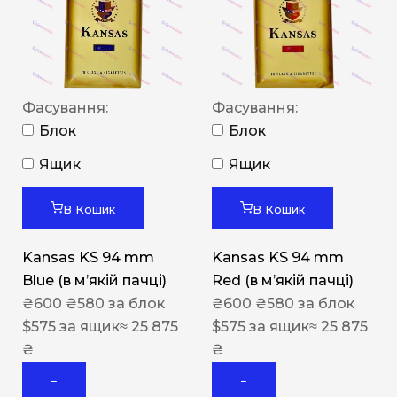
Фасування:
Фасування:
Блок
Блок
Ящик
Ящик
В Кошик
В Кошик
Kansas KS 94 mm
Kansas KS 94 mm
Blue (в мʼякій пачці)
Red (в мʼякій пачці)
₴
600
₴
580
за блок
₴
600
₴
580
за блок
$
575
за ящик
≈ 25 875
$
575
за ящик
≈ 25 875
₴
₴
−
−