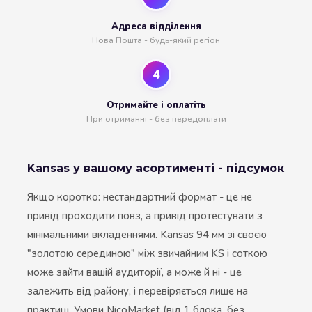
Адреса відділення
Нова Пошта - будь-який регіон
4
Отримайте і оплатіть
При отриманні - без передоплати
Kansas у вашому асортименті - підсумок
Якщо коротко: нестандартний формат - це не
привід проходити повз, а привід протестувати з
мінімальними вкладеннями. Kansas 94 мм зі своєю
"золотою серединою" між звичайним KS і соткою
може зайти вашій аудиторії, а може й ні - це
залежить від району, і перевіряється лише на
практиці. Умови NicoMarket (від 1 блока, без