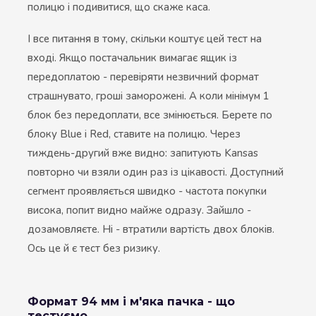
полицю і подивитися, що скаже каса.
І все питання в тому, скільки коштує цей тест на
вході. Якщо постачальник вимагає ящик із
передоплатою - перевіряти незвичний формат
страшнувато, гроші заморожені. А коли мінімум 1
блок без передоплати, все змінюється. Берете по
блоку Blue і Red, ставите на полицю. Через
тиждень-другий вже видно: запитують Kansas
повторно чи взяли один раз із цікавості. Доступний
сегмент проявляється швидко - частота покупки
висока, попит видно майже одразу. Зайшло -
дозамовляєте. Ні - втратили вартість двох блоків.
Ось це й є тест без ризику.
Формат 94 мм і м'яка пачка - що
тестуємо