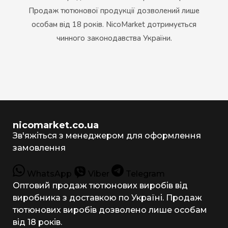
Продаж тютюнової продукції дозволений лише
особам від 18 років. NicoMarket дотримується
чинного законодавства України.
nicomarket.co.ua
Зв'яжіться з менеджером для оформлення
замовлення
WhatsApp
Viber
Telegram
Оптовий продаж тютюнових виробів від
виробника з доставкою по Україні. Продаж
тютюнових виробів дозволено лише особам
від 18 років.