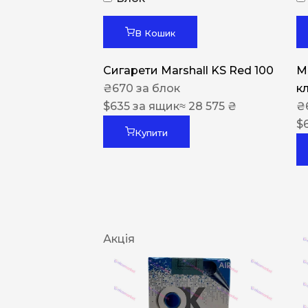
В Кошик
Сигарети Marshall KS Red 100
M
₴
670
за блок
к
$
635
за ящик
≈ 28 575 ₴
₴
$
Купити
Акція