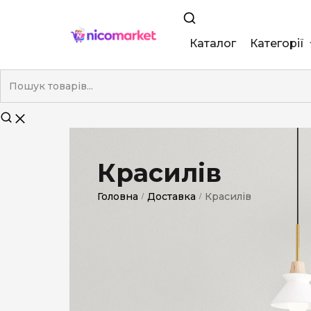
Каталог
Категорії
King Size
Demi
Super Slim
Красилів
Nano
Головна
Доставка
Красилів
/
/
Без фільтра
Duty-Free
Електронні
Смакові (кап