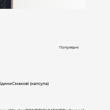
ідини
Смакові (капсула)