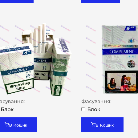
асування:
Фасування:
Блок
Блок
В Кошик
В Кошик