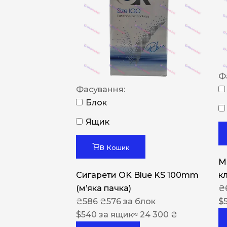
Ф
Фасування:
Блок
Ящик
В Кошик
M
Сигарети OK Blue KS 100mm
к
(м’яка пачка)
₴
₴
586
₴
576
за блок
$
$
540
за ящик
≈ 24 300 ₴