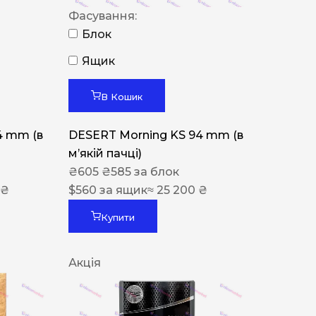
Фасування:
Блок
Ящик
В Кошик
4 mm (в
DESERT Morning KS 94 mm (в
мʼякій пачці)
₴
605
₴
585
за блок
 ₴
$
560
за ящик
≈ 25 200 ₴
Купити
Акція