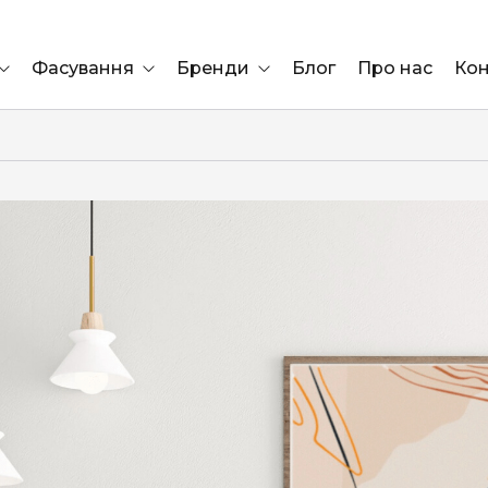
Фасування
Бренди
Блог
Про нас
Кон
Ящик
Elf Bar
Блок
Compliment
Львів
Marshall
Marlboro
OK
ÜRTA
сула)
Lifa
BRUT