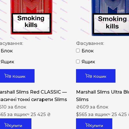
NERO
NERO
Гуцульскі
Italian Blend 821
асування:
Фасування:
OSCAR
Блок
Блок
Dandy
Ящик
Ящик
JM
В Кошик
В Кошик
MAN
arshall Slims Red CLASSIC —
Marshall Slims Ultra B
Arizona
ласичні тонкі сигарети Slims
Slims
Cigaronne
610
за блок
₴
609
за блок
565
за ящик
≈ 25 425 ₴
Сигарети LD
$
565
за ящик
≈ 25 425
Купити
Купити