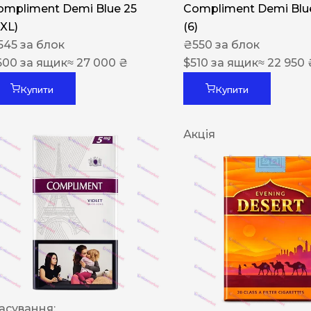
ompliment Demi Blue 25
Compliment Demi Blue
XXL)
(6)
545
за блок
₴
550
за блок
600
за ящик
≈ 27 000 ₴
$
510
за ящик
≈ 22 950 
Купити
Купити
Акція
асування: