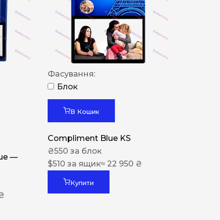
Фасування:
Блок
В Кошик
Compliment Blue KS
₴
550
за блок
lue —
$
510
за ящик
≈ 22 950 ₴
Купити
 ₴