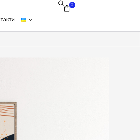
0
такти