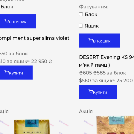
Блок
Фасування:
Блок
В Кошик
Ящик
ompliment super slims violet
В Кошик
550
за блок
DESERT Evening KS 9
510
за ящик
≈ 22 950 ₴
мʼякій пачці)
₴
605
₴
585
за блок
Купити
$
560
за ящик
≈ 25 200
Купити
кція
Акція