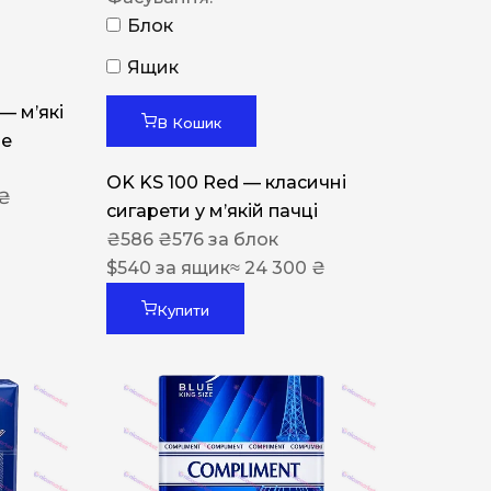
Блок
Ящик
 — м’які
В Кошик
ue
OK KS 100 Red — класичні
 ₴
сигарети у м’якій пачці
₴
586
₴
576
за блок
$
540
за ящик
≈ 24 300 ₴
Купити