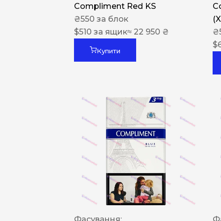
Compliment Red KS
C
₴
550
за блок
(
$
510
за ящик
≈ 22 950 ₴
₴
$
Купити
Фасування:
Ф