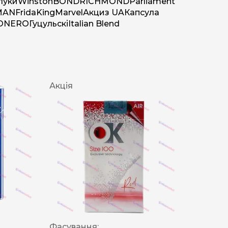
луки
Winston
BOND
RICHMOND
Parliament
MAN
Frida
King
Marvel
Акциз UA
Капсула
O
NERO
Гуцульскі
Italian Blend
Акція
Фасування: