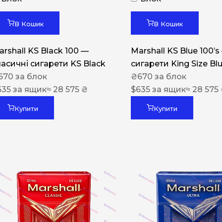
Акциз UA
Капсула (смак)
В Кошик
В Кошик
Manchester
arshall KS Black 100 —
Marshall KS Blue 100’s
Nistru
ласичні сигарети KS Black
сигарети King Size Bl
670
за блок
₴
670
за блок
Leana
635
за ящик
≈ 28 575 ₴
$
635
за ящик
≈ 28 575
Montecristo
Купити
Купити
ASTRU
Military
PULL
Focus
De Santis
MONUS