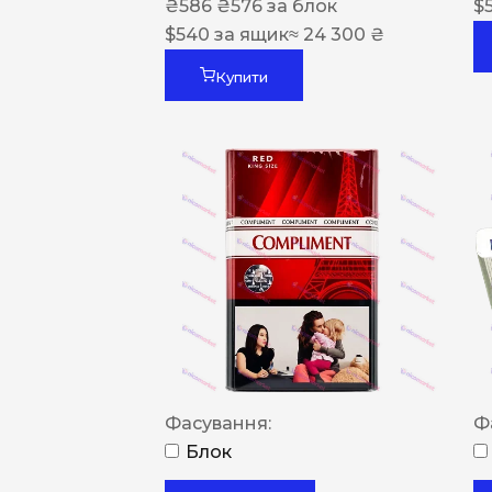
₴
586
₴
576
за блок
$
$
540
за ящик
≈ 24 300 ₴
Купити
Фасування:
Ф
Блок