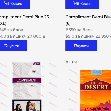
В Кошик
В Кошик
ompliment Demi Blue 25
Compliment Demi Blue
XXL)
(6)
545
за блок
₴
550
за блок
600
за ящик
≈ 27 000 ₴
$
510
за ящик
≈ 22 950 
Купити
Купити
Акція