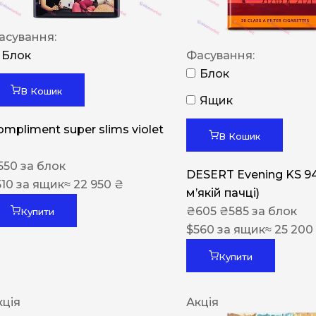
асування:
Блок
Фасування:
Блок
В Кошик
Ящик
ompliment super slims violet
В Кошик
550
за блок
DESERT Evening KS 9
510
за ящик
≈ 22 950 ₴
мʼякій пачці)
₴
605
₴
585
за блок
Купити
$
560
за ящик
≈ 25 200
Купити
кція
Акція