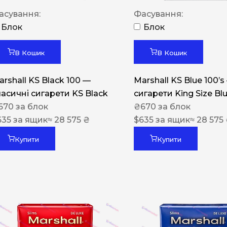
Акциз UA
асування:
Фасування:
Капсула (смак)
Блок
Блок
Manchester
В Кошик
В Кошик
Nistru
arshall KS Black 100 —
Marshall KS Blue 100’s
Leana
ласичні сигарети KS Black
сигарети King Size Bl
Montecristo
670
за блок
₴
670
за блок
635
за ящик
≈ 28 575 ₴
$
635
за ящик
≈ 28 575
ASTRU
Military
Купити
Купити
PULL
Focus
De Santis
MONUS