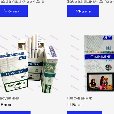
565
за ящик
≈ 25 425 ₴
$
565
за ящик
≈ 25 425
Купити
Купити
асування:
Фасування:
Блок
Блок