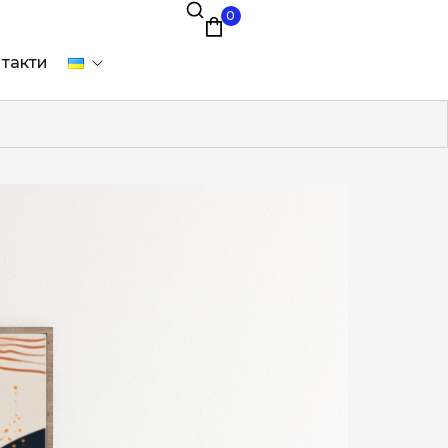
0
такти