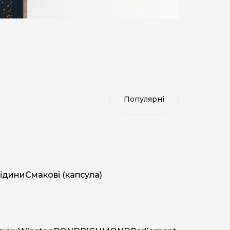
ідини
Смакові (капсула)