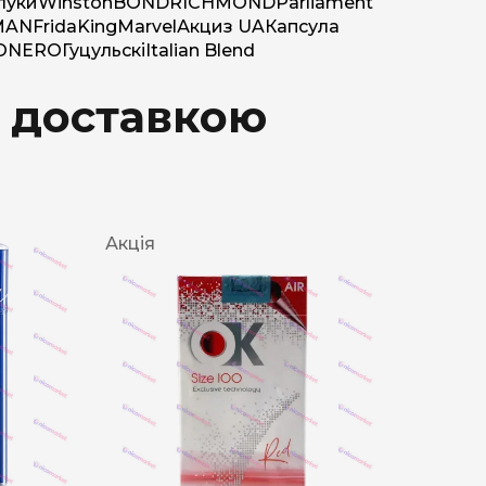
луки
Winston
BOND
RICHMOND
Parliament
MAN
Frida
King
Marvel
Акциз UA
Капсула
O
NERO
Гуцульскі
Italian Blend
з доставкою
Акція