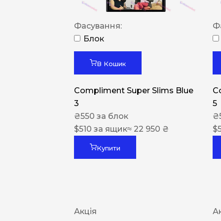
Фасування:
Ф
Блок
В Кошик
Compliment Super Slims Blue
C
3
5
₴
550
за блок
₴
$
510
за ящик
≈ 22 950 ₴
$
Купити
Акція
А