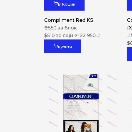
В Кошик
Compliment Red KS
C
₴
550
за блок
(
$
510
за ящик
≈ 22 950 ₴
₴
$
Купити