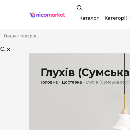
Каталог
Категорії
King Size
Demi
Super Slim
Глухів (Сумська
Nano
Головна
Доставка
Глухів (Сумська обл.)
/
/
Без фільтра
Duty-Free
Електронні
Смакові (кап