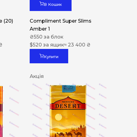
В Кошик
 (20)
Compliment Super Slims
Amber 1
₴
550
за блок
₴
$
520
за ящик
≈ 23 400 ₴
Купити
Акція