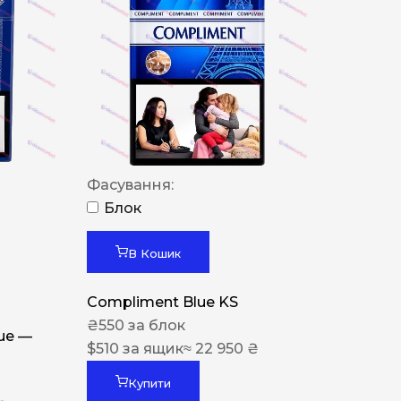
Фасування:
Блок
В Кошик
Compliment Blue KS
₴
550
за блок
lue —
$
510
за ящик
≈ 22 950 ₴
Купити