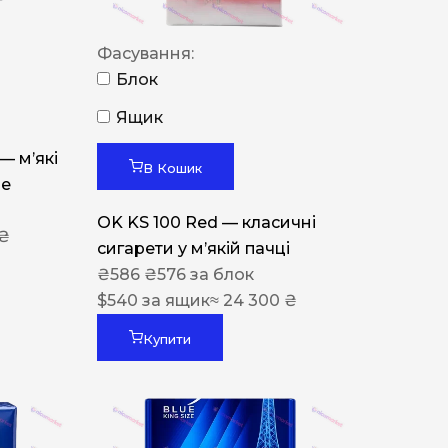
Фасування:
Блок
Ящик
 — м’які
В Кошик
ue
OK KS 100 Red — класичні
 ₴
сигарети у м’якій пачці
₴
586
₴
576
за блок
$
540
за ящик
≈ 24 300 ₴
Купити