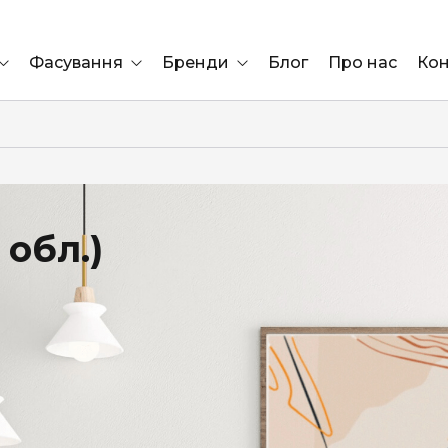
Фасування
Бренди
Блог
Про нас
Кон
Ящик
Elf Bar
Блок
Compliment
Львів
 обл.)
Marshall
Marlboro
OK
ÜRTA
сула)
Lifa
BRUT