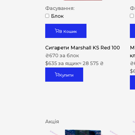
Фасування:
Ф
Блок
В Кошик
Сигарети Marshall KS Red 100
M
₴
670
за блок
к
$
635
за ящик
≈ 28 575 ₴
₴
$
Купити
Акція