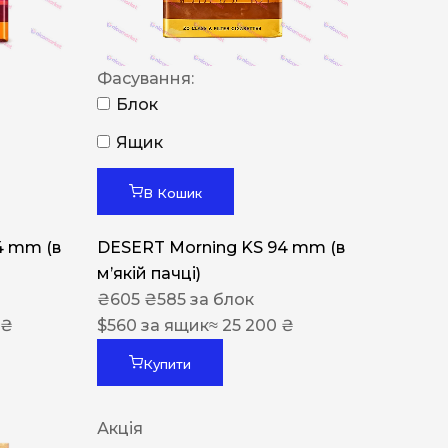
Фасування:
Блок
Ящик
В Кошик
4 mm (в
DESERT Morning KS 94 mm (в
мʼякій пачці)
₴
605
₴
585
за блок
 ₴
$
560
за ящик
≈ 25 200 ₴
Купити
Акція