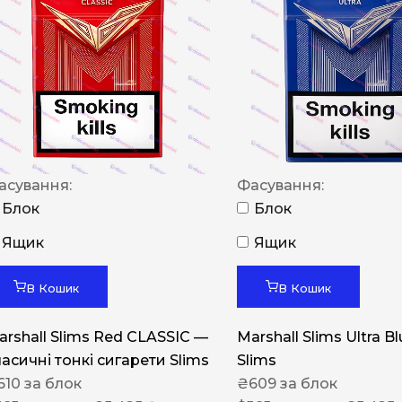
NERO
NERO
Гуцульскі
Italian Blend 821
OSCAR
асування:
Фасування:
Dandy
Блок
Блок
JM
Ящик
Ящик
MAN
Arizona
В Кошик
В Кошик
Cigaronne
arshall Slims Red CLASSIC —
Marshall Slims Ultra B
Сигарети LD
ласичні тонкі сигарети Slims
Slims
610
за блок
₴
609
за блок