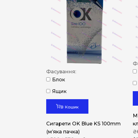
Ф
Фасування:
Блок
Ящик
В Кошик
M
Сигарети OK Blue KS 100mm
к
(м’яка пачка)
₴