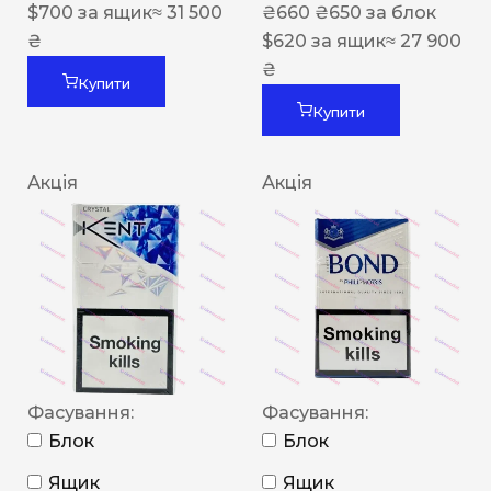
$
700
за ящик
≈ 31 500
₴
660
₴
650
за блок
₴
$
620
за ящик
≈ 27 900
₴
Купити
Купити
Акція
Акція
Фасування:
Фасування:
Блок
Блок
Ящик
Ящик