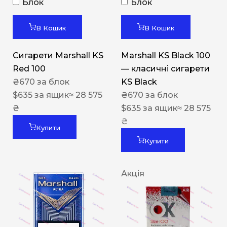
Блок
Блок
В Кошик
В Кошик
Сигарети Marshall KS
Marshall KS Black 100
Red 100
— класичні сигарети
₴
670
за блок
KS Black
$
635
за ящик
≈ 28 575
₴
670
за блок
₴
$
635
за ящик
≈ 28 575
₴
Купити
Купити
Акція