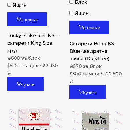
Блок
Ящик
Ящик
В Кошик
В Кошик
Lucky Strike Red KS —
сигарети King Size
Сигарети Bond KS
круг
Blue Квадратна
₴
600
за блок
пачка (DutyFree)
$
510
за ящик
≈ 22 950
₴
570
за блок
₴
$
500
за ящик
≈ 22 500
₴
Купити
Купити