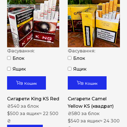
Фасування:
Фасування:
Блок
Блок
Ящик
Ящик
В Кошик
В Кошик
Сигарети King KS Red
Сигарети Camel
₴
540
за блок
Yellow KS (квадрат)
$
500
за ящик
≈ 22 500
₴
580
за блок
₴
$
540
за ящик
≈ 24 300