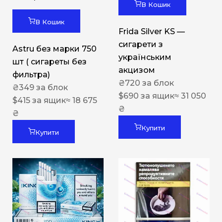
В Кошик
В Кошик
Frida Silver KS —
сигарети з
Astru без марки 750
українським
шт ( сигареты без
акцизом
фильтра)
₴
720
за блок
₴
349
за блок
$
690
за ящик
≈ 31 050
$
415
за ящик
≈ 18 675
₴
₴
Купити
Купити