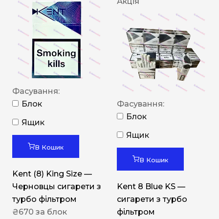
Акція
Фасування:
Блок
Фасування:
Блок
Ящик
Ящик
В Кошик
В Кошик
Kent (8) King Size —
Черновцы сигарети з
Kent 8 Blue KS —
турбо фільтром
сигарети з турбо
₴
670
за блок
фільтром