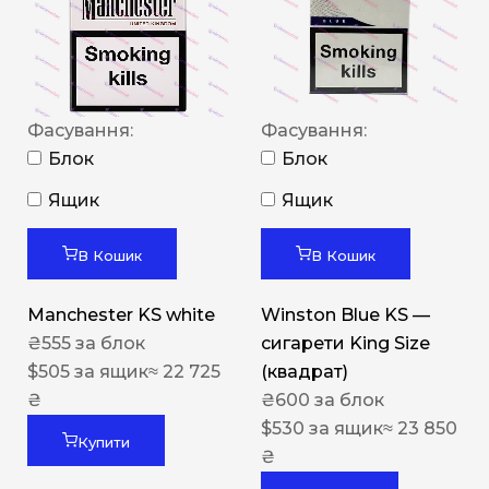
Фасування:
Фасування:
Блок
Блок
Ящик
Ящик
В Кошик
В Кошик
Manchester KS white
Winston Blue KS —
₴
555
за блок
сигарети King Size
$
505
за ящик
≈ 22 725
(квадрат)
₴
₴
600
за блок
$
530
за ящик
≈ 23 850
Купити
₴