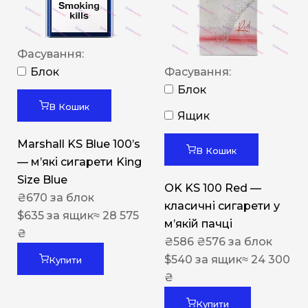
Фасування:
Блок
Фасування:
Блок
В Кошик
Ящик
Marshall KS Blue 100’s
В Кошик
— м’які сигарети King
Size Blue
OK KS 100 Red —
₴
670
за блок
класичні сигарети у
$
635
за ящик
≈ 28 575
м’якій пачці
₴
₴
586
₴
576
за блок
$
540
за ящик
≈ 24 300
Купити
₴
Купити