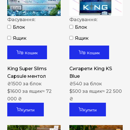
Фасування:
Фасування:
Блок
Блок
Ящик
Ящик
В Кошик
В Кошик
King Super Slims
Сигарети King KS
Capsule ментол
Blue
₴
1500
за блок
₴
540
за блок
$
1600
за ящик
≈ 72
$
500
за ящик
≈ 22 500
000 ₴
₴
Купити
Купити