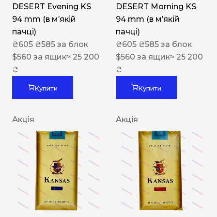
DESERT Evening KS
DESERT Morning KS
94 mm (в мʼякій
94 mm (в мʼякій
пачці)
пачці)
₴
605
₴
585
за блок
₴
605
₴
585
за блок
$
560
за ящик
≈ 25 200
$
560
за ящик
≈ 25 200
₴
₴
Купити
Купити
Акція
Акція