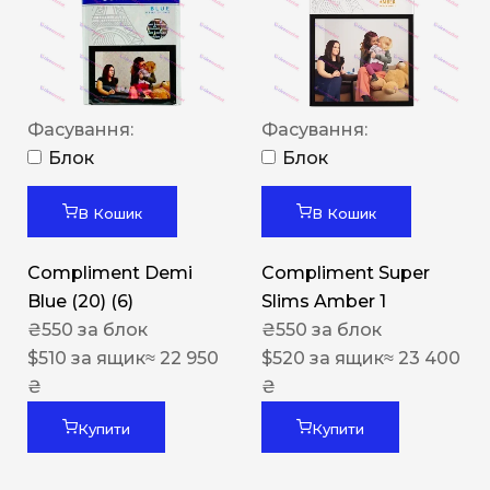
Фасування:
Фасування:
Блок
Блок
В Кошик
В Кошик
Compliment Demi
Compliment Super
Blue (20) (6)
Slims Amber 1
₴
550
за блок
₴
550
за блок
$
510
за ящик
≈ 22 950
$
520
за ящик
≈ 23 400
₴
₴
Купити
Купити