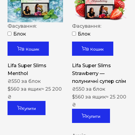
Фасування:
Фасування:
Блок
Блок
В Кошик
В Кошик
Lifa Super Slims
Lifa Super Slims
Menthol
Strawberry —
₴
550
за блок
полуничні супер слім
$
560
за ящик
≈ 25 200
₴
550
за блок
₴
$
560
за ящик
≈ 25 200
₴
Купити
Купити