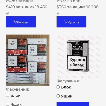
₴
480
за блок
₴
335
за блок
$
410
за ящик
≈ 18 450
$
360
за ящик
≈ 16 200
₴
₴
Купити
Купити
Фасування:
Блок
Фасування:
Блок
Ящик
Ящик