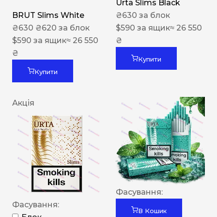
Urta Slims Black
BRUT Slims White
₴
630
за блок
₴
630
₴
620
за блок
$
590
за ящик
≈ 26 550
$
590
за ящик
≈ 26 550
₴
₴
Купити
Купити
Акція
Фасування:
Фасування:
В Кошик