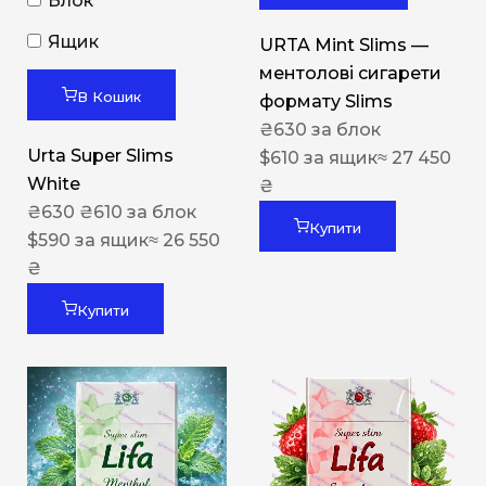
Блок
Ящик
URTA Mint Slims —
ментолові сигарети
В Кошик
формату Slims
₴
630
за блок
Urta Super Slims
$
610
за ящик
≈ 27 450
White
₴
₴
630
₴
610
за блок
Купити
$
590
за ящик
≈ 26 550
₴
Купити