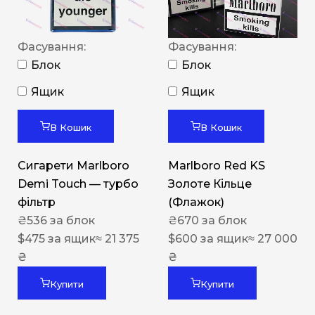
Фасування:
Фасування:
Блок
Блок
Ящик
Ящик
В Кошик
В Кошик
Сигарети Marlboro
Marlboro Red KS
Demi Touch — турбо
Золоте Кільце
фільтр
(Флажок)
₴
536
за блок
₴
670
за блок
$
475
за ящик
≈ 21 375
$
600
за ящик
≈ 27 000
₴
₴
Купити
Купити