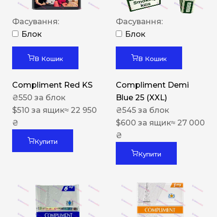
Фасування:
Фасування:
Блок
Блок
В Кошик
В Кошик
Compliment Red KS
Compliment Demi
₴
550
за блок
Blue 25 (XXL)
$
510
за ящик
≈ 22 950
₴
545
за блок
₴
$
600
за ящик
≈ 27 000
₴
Купити
Купити