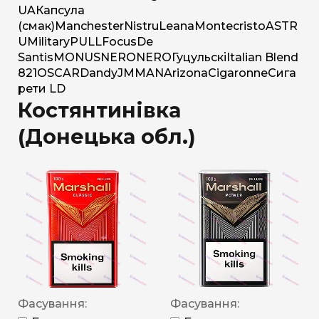
UA
Капсула
(смак)
Manchester
Nistru
Leana
Montecristo
ASTR
U
Military
PULL
Focus
De
Santis
MONUS
NERO
NERO
Гуцульскі
Italian Blend
821
OSCAR
Dandy
JM
MAN
Arizona
Cigaronne
Сига
рети LD
Костянтинівка
(Донецька обл.)
Фасування:
Фасування: