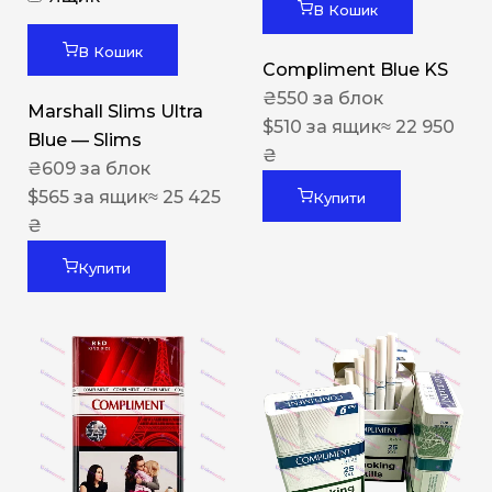
В Кошик
В Кошик
Compliment Blue KS
₴
550
за блок
Marshall Slims Ultra
$
510
за ящик
≈ 22 950
Blue — Slims
₴
₴
609
за блок
$
565
за ящик
≈ 25 425
Купити
₴
Купити