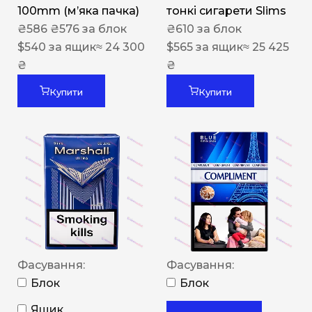
100mm (м’яка пачка)
тонкі сигарети Slims
₴
586
₴
576
за блок
₴
610
за блок
$
540
за ящик
≈ 24 300
$
565
за ящик
≈ 25 425
₴
₴
Купити
Купити
Фасування:
Фасування:
Блок
Блок
Ящик