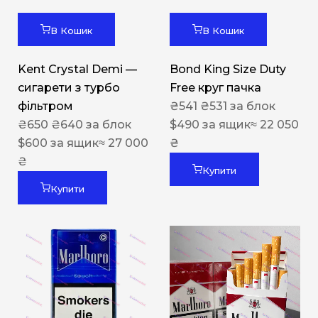
В Кошик
В Кошик
Kent Crystal Demi —
Bond King Size Duty
сигарети з турбо
Free круг пачка
фільтром
₴
541
₴
531
за блок
₴
650
₴
640
за блок
$
490
за ящик
≈ 22 050
$
600
за ящик
≈ 27 000
₴
₴
Купити
Купити