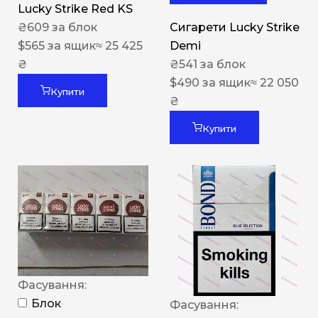
Lucky Strike Red KS
₴
609
за блок
Сигарети Lucky Strike
$
565
за ящик
≈ 25 425
Demi
₴
₴
541
за блок
$
490
за ящик
≈ 22 050
Купити
₴
Купити
Фасування:
Блок
Фасування: