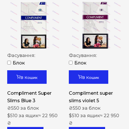
Фасування:
Фасування:
Блок
Блок
В Кошик
В Кошик
Compliment Super
Compliment super
Slims Blue 3
slims violet 5
₴
550
за блок
₴
550
за блок
$
510
за ящик
≈ 22 950
$
510
за ящик
≈ 22 950
₴
₴