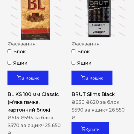
Фасування:
Фасування:
Блок
Блок
Ящик
Ящик
В Кошик
В Кошик
BL KS 100 мм Classic
BRUT Slims Black
(м’яка пачка,
₴
630
₴
620
за блок
картонний блок)
$
590
за ящик
≈ 26 550
₴
613
₴
593
за блок
₴
$
570
за ящик
≈ 25 650
Купити
₴