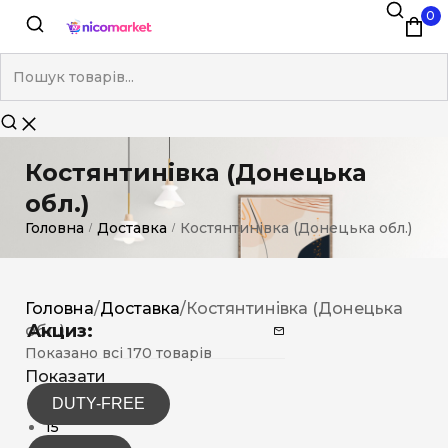
0
Костянтинівка (Донецька
обл.)
Головна
Доставка
Костянтинівка (Донецька обл.)
/
/
Головна
/
Доставка
/
Костянтинівка (Донецька
Акциз:
обл.)
Показано всі 170 товарів
Показати
DUTY-FREE
12
15