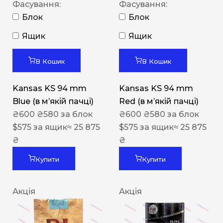
Фасування:
Фасування:
Блок
Блок
Ящик
Ящик
В Кошик
В Кошик
Kansas KS 94 mm
Kansas KS 94 mm
Blue (в мʼякій пачці)
Red (в мʼякій пачці)
₴
600
₴
580
за блок
₴
600
₴
580
за блок
$
575
за ящик
≈ 25 875
$
575
за ящик
≈ 25 875
₴
₴
Купити
Купити
Акція
Акція