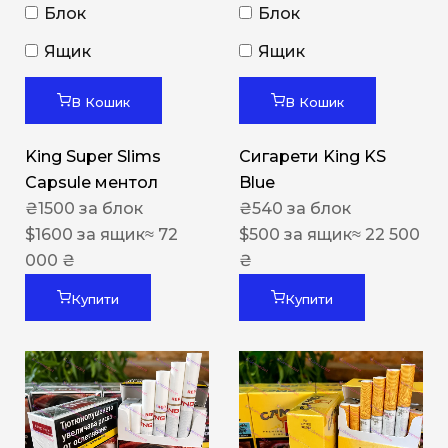
Блок
Блок
Ящик
Ящик
В Кошик
В Кошик
King Super Slims
Сигарети King KS
Capsule ментол
Blue
₴
1500
за блок
₴
540
за блок
$
1600
за ящик
≈ 72
$
500
за ящик
≈ 22 500
000 ₴
₴
Купити
Купити