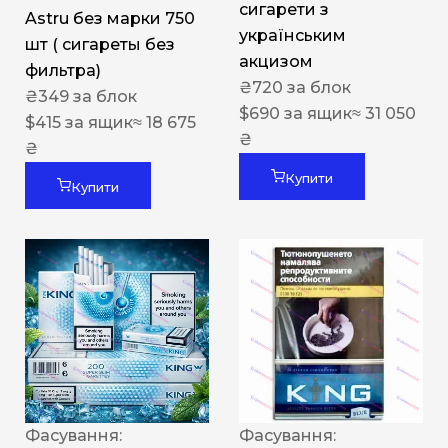
сигарети з
Astru без марки 750
українським
шт ( сигареты без
акцизом
фильтра)
₴
720
за блок
₴
349
за блок
$
690
за ящик
≈ 31 050
$
415
за ящик
≈ 18 675
₴
₴
Купити
Купити
Фасування:
Фасування: