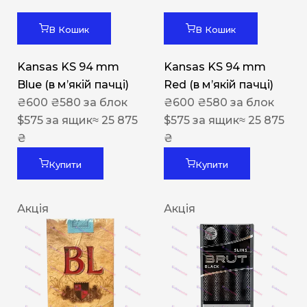
В Кошик
В Кошик
Kansas KS 94 mm
Kansas KS 94 mm
Blue (в мʼякій пачці)
Red (в мʼякій пачці)
₴
600
₴
580
за блок
₴
600
₴
580
за блок
$
575
за ящик
≈ 25 875
$
575
за ящик
≈ 25 875
₴
₴
Купити
Купити
Акція
Акція