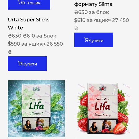
В Кошик
формату Slims
₴
630
за блок
Urta Super Slims
$
610
за ящик
≈ 27 450
White
₴
₴
630
₴
610
за блок
Купити
$
590
за ящик
≈ 26 550
₴
Купити