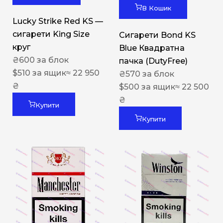
В Кошик
Lucky Strike Red KS —
сигарети King Size
Сигарети Bond KS
круг
Blue Квадратна
₴
600
за блок
пачка (DutyFree)
$
510
за ящик
≈ 22 950
₴
570
за блок
₴
$
500
за ящик
≈ 22 500
₴
Купити
Купити