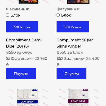
Фасування:
Фасування:
Блок
Блок
В Кошик
В Кошик
Compliment Demi
Compliment Super
Blue (20) (6)
Slims Amber 1
₴
550
за блок
₴
550
за блок
$
510
за ящик
≈ 22 950
$
520
за ящик
≈ 23 400
₴
₴
Купити
Купити