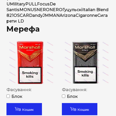
U
Military
PULL
Focus
De
Santis
MONUS
NERO
NERO
Гуцульскі
Italian Blend
821
OSCAR
Dandy
JM
MAN
Arizona
Cigaronne
Сига
рети LD
Мерефа
Фасування:
Фасування:
Блок
Блок
В Кошик
В Кошик