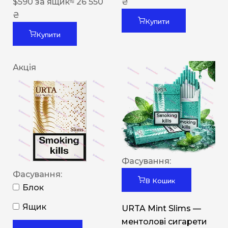
$
590
за ящик
≈ 26 550
₴
₴
Купити
Купити
Акція
Фасування:
Фасування:
В Кошик
Блок
Ящик
URTA Mint Slims —
ментолові сигарети