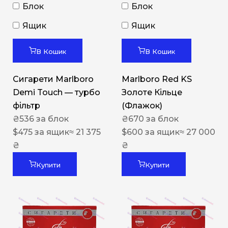
Блок
Блок
Ящик
Ящик
В Кошик
В Кошик
Сигарети Marlboro
Marlboro Red KS
Demi Touch — турбо
Золоте Кільце
фільтр
(Флажок)
₴
536
за блок
₴
670
за блок
$
475
за ящик
≈ 21 375
$
600
за ящик
≈ 27 000
₴
₴
Купити
Купити