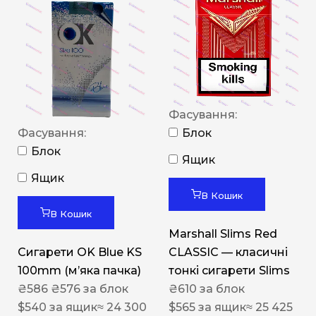
Фасування:
Фасування:
Блок
Блок
Ящик
Ящик
В Кошик
В Кошик
Marshall Slims Red
Сигарети OK Blue KS
CLASSIC — класичні
100mm (м’яка пачка)
тонкі сигарети Slims
₴
586
₴
576
за блок
₴
610
за блок
$
540
за ящик
≈ 24 300
$
565
за ящик
≈ 25 425