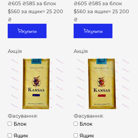
₴
605
₴
585
за блок
₴
605
₴
585
за блок
$
560
за ящик
≈ 25 200
$
560
за ящик
≈ 25 200
₴
₴
Купити
Купити
Акція
Акція
Фасування:
Фасування:
Блок
Блок
Ящик
Ящик