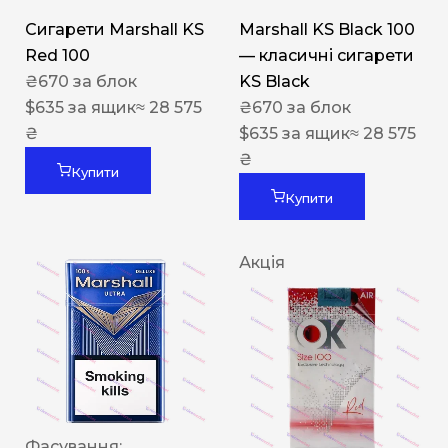
Сигарети Marshall KS
Marshall KS Black 100
Red 100
— класичні сигарети
₴
670
за блок
KS Black
$
635
за ящик
≈ 28 575
₴
670
за блок
₴
$
635
за ящик
≈ 28 575
₴
Купити
Купити
Акція
Фасування: