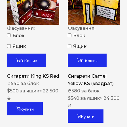
Фасування:
Фасування:
Блок
Блок
Ящик
Ящик
В Кошик
В Кошик
Сигарети King KS Red
Сигарети Camel
₴
540
за блок
Yellow KS (квадрат)
$
500
за ящик
≈ 22 500
₴
580
за блок
₴
$
540
за ящик
≈ 24 300
₴
Купити
Купити