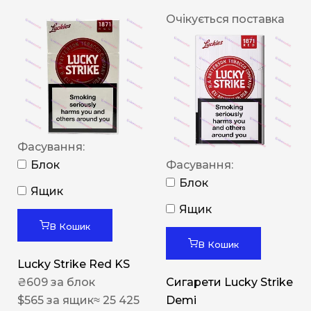
Очікується поставка
Фасування:
Блок
Фасування:
Блок
Ящик
Ящик
В Кошик
В Кошик
Lucky Strike Red KS
₴
609
за блок
Сигарети Lucky Strike
$
565
за ящик
≈ 25 425
Demi