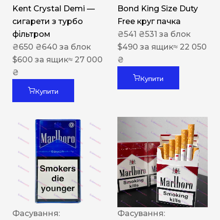
Kent Crystal Demi —
Bond King Size Duty
сигарети з турбо
Free круг пачка
фільтром
₴
541
₴
531
за блок
₴
650
₴
640
за блок
$
490
за ящик
≈ 22 050
$
600
за ящик
≈ 27 000
₴
₴
Купити
Купити
Фасування:
Фасування: