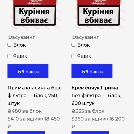
Фасування:
Фасування:
Блок
Блок
Ящик
Ящик
В Кошик
В Кошик
Прима класична без
Кременчук Прима
фільтра — блок, 750
без фільтра — блок,
штук
600 штук
₴
480
за блок
₴
335
за блок
$
410
за ящик
≈ 18 450
$
360
за ящик
≈ 16 200
₴
₴