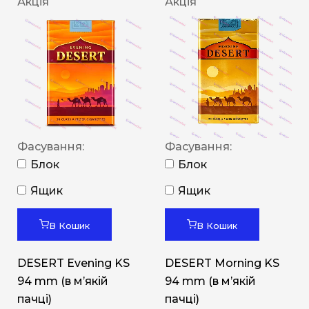
Акція
Акція
Фасування:
Фасування:
Блок
Блок
Ящик
Ящик
В Кошик
В Кошик
DESERT Evening KS
DESERT Morning KS
94 mm (в мʼякій
94 mm (в мʼякій
пачці)
пачці)