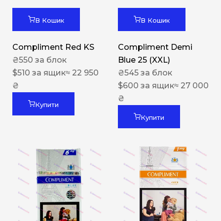
В Кошик
В Кошик
Compliment Red KS
Compliment Demi
₴
550
за блок
Blue 25 (XXL)
$
510
за ящик
≈ 22 950
₴
545
за блок
₴
$
600
за ящик
≈ 27 000
₴
Купити
Купити