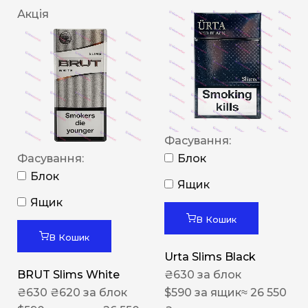
Акція
Фасування:
Фасування:
Блок
Блок
Ящик
Ящик
В Кошик
В Кошик
Urta Slims Black
BRUT Slims White
₴
630
за блок
₴
630
₴
620
за блок
$
590
за ящик
≈ 26 550