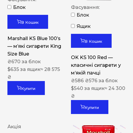
Блок
Фасування:
Блок
В Кошик
Ящик
Marshall KS Blue 100’s
В Кошик
— м’які сигарети King
Size Blue
OK KS 100 Red —
₴
670
за блок
класичні сигарети у
$
635
за ящик
≈ 28 575
м’якій пачці
₴
₴
586
₴
576
за блок
$
540
за ящик
≈ 24 300
Купити
₴
Купити
Акція