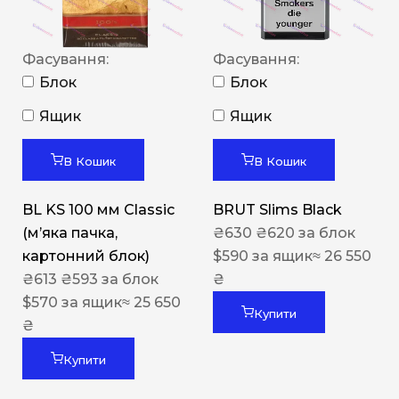
Фасування:
Фасування:
Блок
Блок
Ящик
Ящик
В Кошик
В Кошик
BL KS 100 мм Classic
BRUT Slims Black
(м’яка пачка,
₴
630
₴
620
за блок
картонний блок)
$
590
за ящик
≈ 26 550
₴
613
₴
593
за блок
₴
$
570
за ящик
≈ 25 650
Купити
₴
Купити