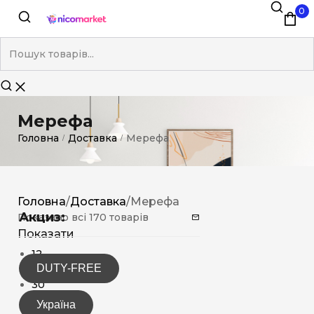
0
Мерефа
Головна
Доставка
Мерефа
/
/
Головна
/
Доставка
/
Мерефа
Акциз:
Показано всі 170 товарів
Показати
12
DUTY-FREE
15
30
Україна