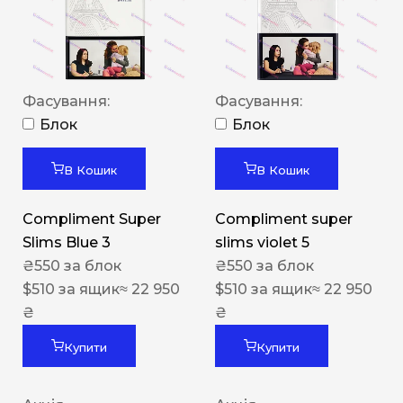
Фасування:
Фасування:
Блок
Блок
В Кошик
В Кошик
Compliment Super
Compliment super
Slims Blue 3
slims violet 5
₴
550
за блок
₴
550
за блок
$
510
за ящик
≈ 22 950
$
510
за ящик
≈ 22 950
₴
₴
Купити
Купити