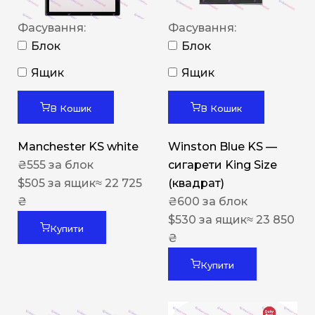
Фасування:
Фасування:
Блок
Блок
Ящик
Ящик
В Кошик
В Кошик
Manchester KS white
Winston Blue KS —
₴
555
за блок
сигарети King Size
$
505
за ящик
≈ 22 725
(квадрат)
₴
₴
600
за блок
$
530
за ящик
≈ 23 850
Купити
₴
Купити