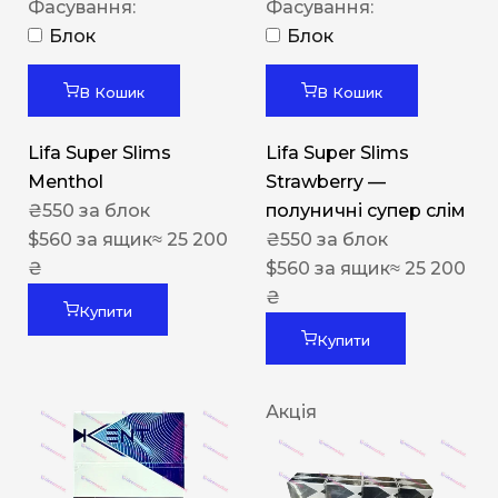
Фасування:
Фасування:
Блок
Блок
В Кошик
В Кошик
Lifa Super Slims
Lifa Super Slims
Menthol
Strawberry —
₴
550
за блок
полуничні супер слім
$
560
за ящик
≈ 25 200
₴
550
за блок
₴
$
560
за ящик
≈ 25 200
₴
Купити
Купити
Акція