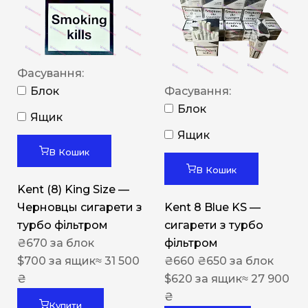
Фасування:
Блок
Фасування:
Блок
Ящик
Ящик
В Кошик
В Кошик
Kent (8) King Size —
Черновцы сигарети з
Kent 8 Blue KS —
турбо фільтром
сигарети з турбо
₴
670
за блок
фільтром
$
700
за ящик
≈ 31 500
₴
660
₴
650
за блок
₴
$
620
за ящик
≈ 27 900
₴
Купити