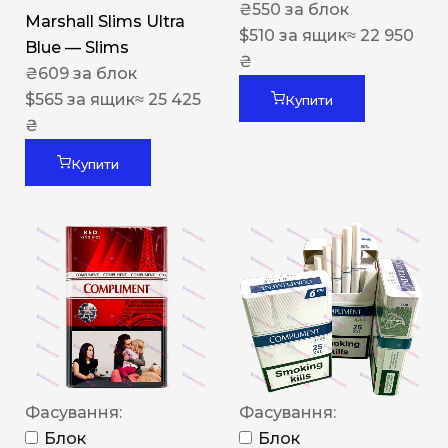
₴
550
за блок
Marshall Slims Ultra
$
510
за ящик
≈ 22 950
Blue — Slims
₴
₴
609
за блок
$
565
за ящик
≈ 25 425
Купити
₴
Купити
Фасування:
Фасування:
Блок
Блок