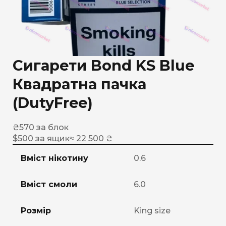
Сигарети Bond KS Blue
Квадратна пачка
(DutyFree)
₴
570
за блок
$
500
за ящик
≈ 22 500 ₴
Вміст нікотину
0.6
Вміст смоли
6.0
Розмір
King size