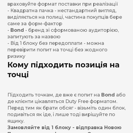
враховуйте формат поставки при реалізації
- Квадратна пачка - нестандартний вигляд,
виділяється на полиці, частина покупців бере
саме за форм-фактор
-
Bond
- бренд зі сформованою аудиторією,
запитують за назвою
- Від 1 блоку без передоплати - можна
перевірити попит на точці без жодного
ризику
Кому підходить позиція на
точці
Підходить точкам, де вже є попит на
Bond
або
де клієнти цікавляться Duty Free форматом.
Перед тим як брати обсяг - візьміть один блок,
подивіться як іде, і лише тоді вирішуйте по
ящику.
Замовляйте від 1 блоку - відправка Новою