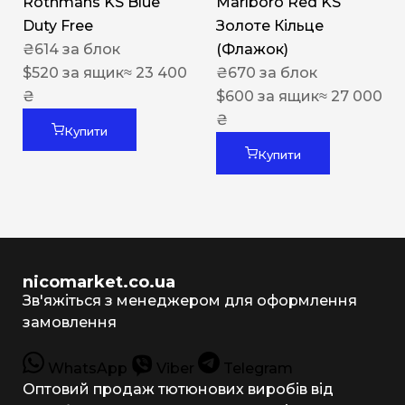
Rothmans KS Blue
Marlboro Red KS
Duty Free
Золоте Кільце
₴
614
за блок
(Флажок)
$
520
за ящик
≈ 23 400
₴
670
за блок
₴
$
600
за ящик
≈ 27 000
₴
Купити
Купити
nicomarket.co.ua
Зв'яжіться з менеджером для оформлення
замовлення
WhatsApp
Viber
Telegram
Оптовий продаж тютюнових виробів від