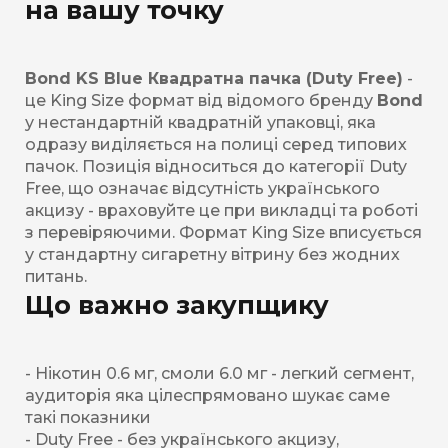
на вашу точку
Bond KS Blue Квадратна пачка (Duty Free)
-
це King Size формат від відомого бренду
Bond
у нестандартній квадратній упаковці, яка
одразу виділяється на полиці серед типових
пачок. Позиція відноситься до категорії Duty
Free, що означає відсутність українського
акцизу - враховуйте це при викладці та роботі
з перевіряючими. Формат King Size вписується
у стандартну сигаретну вітрину без жодних
питань.
Що важно закупщику
- Нікотин 0.6 мг, смоли 6.0 мг - легкий сегмент,
аудиторія яка цілеспрямовано шукає саме
такі показники
- Duty Free - без українського акцизу,