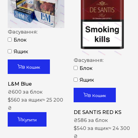
Фасування:
Блок
Ящик
Фасування:
В Кошик
Блок
Ящик
L&M Blue
₴
600
за блок
В Кошик
$
560
за ящик
≈ 25 200
₴
DE SANTIS RED KS
₴
586
за блок
Купити
$
540
за ящик
≈ 24 300
₴