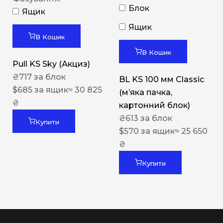
Блок
Ящик
Ящик
В Кошик
В Кошик
Pull KS Sky (Акциз)
₴
717
за блок
BL KS 100 мм Classic
$
685
за ящик
≈ 30 825
(м’яка пачка,
₴
картонний блок)
₴
613
за блок
Купити
$
570
за ящик
≈ 25 650
₴
Купити