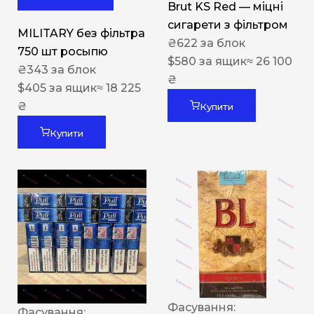
Brut KS Red — міцні
сигарети з фільтром
MILITARY без фільтра
₴
622
за блок
750 шт росыпю
$
580
за ящик
≈ 26 100
₴
343
за блок
₴
$
405
за ящик
≈ 18 225
₴
Купити
Купити
Фасування:
Фасування: