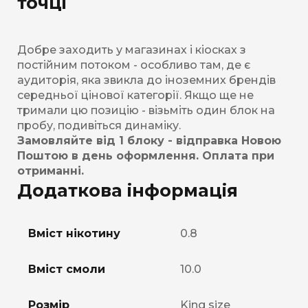
точці
Добре заходить у магазинах і кіосках з
постійним потоком - особливо там, де є
аудиторія, яка звикла до іноземних брендів
середньої цінової категорії. Якщо ще не
тримали цю позицію - візьміть один блок на
пробу, подивіться динаміку.
Замовляйте від 1 блоку - відправка Новою
Поштою в день оформлення. Оплата при
отриманні.
Додаткова інформація
Вміст нікотину
0.8
Вміст смоли
10.0
Розмір
King size