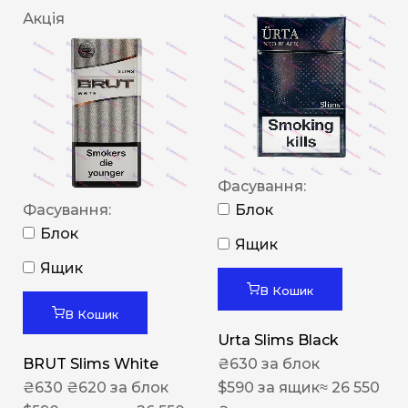
Акція
Фасування:
Фасування:
Блок
Блок
Ящик
Ящик
В Кошик
В Кошик
Urta Slims Black
BRUT Slims White
₴
630
за блок
₴
630
₴
620
за блок
$
590
за ящик
≈ 26 550