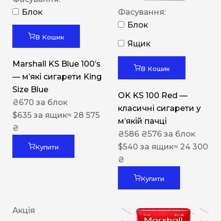
Блок
Фасування:
Блок
В Кошик
Ящик
Marshall KS Blue 100’s
В Кошик
— м’які сигарети King
Size Blue
OK KS 100 Red —
₴
670
за блок
класичні сигарети у
$
635
за ящик
≈ 28 575
м’якій пачці
₴
₴
586
₴
576
за блок
$
540
за ящик
≈ 24 300
Купити
₴
Купити
Акція