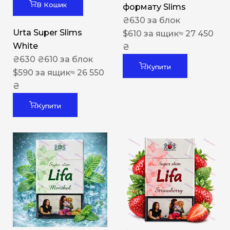
В Кошик
формату Slims
₴
630
за блок
Urta Super Slims
$
610
за ящик
≈ 27 450
White
₴
₴
630
₴
610
за блок
Купити
$
590
за ящик
≈ 26 550
₴
Купити