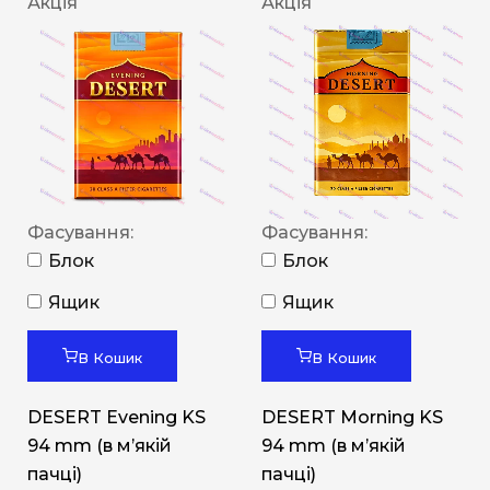
Акція
Акція
Фасування:
Фасування:
Блок
Блок
Ящик
Ящик
В Кошик
В Кошик
DESERT Evening KS
DESERT Morning KS
94 mm (в мʼякій
94 mm (в мʼякій
пачці)
пачці)