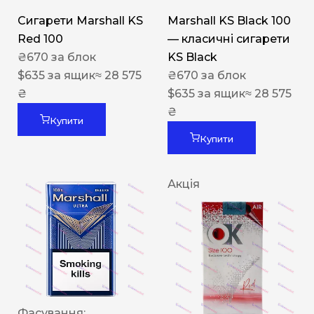
Сигарети Marshall KS
Marshall KS Black 100
Red 100
— класичні сигарети
₴
670
за блок
KS Black
$
635
за ящик
≈ 28 575
₴
670
за блок
₴
$
635
за ящик
≈ 28 575
₴
Купити
Купити
Акція
Фасування: