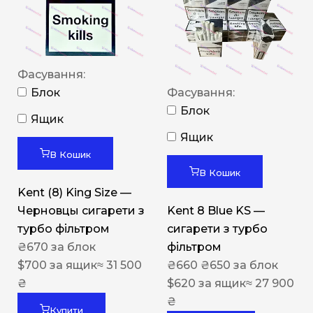
Фасування:
Блок
Фасування:
Блок
Ящик
Ящик
В Кошик
В Кошик
Kent (8) King Size —
Черновцы сигарети з
Kent 8 Blue KS —
турбо фільтром
сигарети з турбо
₴
670
за блок
фільтром
$
700
за ящик
≈ 31 500
₴
660
₴
650
за блок
₴
$
620
за ящик
≈ 27 900
₴
Купити