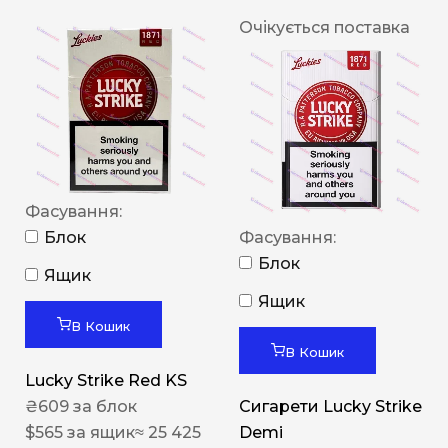
Очікується поставка
Фасування:
Блок
Фасування:
Блок
Ящик
Ящик
В Кошик
В Кошик
Lucky Strike Red KS
₴
609
за блок
Сигарети Lucky Strike
$
565
за ящик
≈ 25 425
Demi