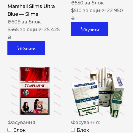
₴
550
за блок
Marshall Slims Ultra
$
510
за ящик
≈ 22 950
Blue — Slims
₴
₴
609
за блок
$
565
за ящик
≈ 25 425
Купити
₴
Купити
Фасування:
Фасування:
Блок
Блок