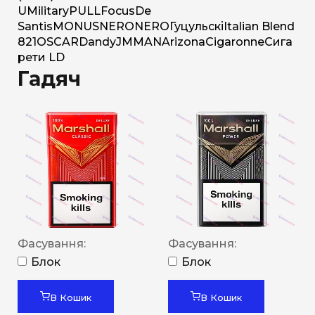
U
Military
PULL
Focus
De
Santis
MONUS
NERO
NERO
Гуцульскі
Italian Blend
821
OSCAR
Dandy
JM
MAN
Arizona
Cigaronne
Сига
рети LD
Гадяч
Фасування:
Фасування:
Блок
Блок
В Кошик
В Кошик