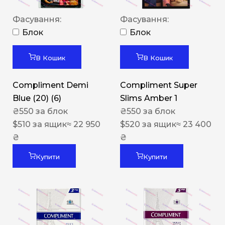
Фасування:
Фасування:
Блок
Блок
В Кошик
В Кошик
Compliment Demi
Compliment Super
Blue (20) (6)
Slims Amber 1
₴
550
за блок
₴
550
за блок
$
510
за ящик
≈ 22 950
$
520
за ящик
≈ 23 400
₴
₴
Купити
Купити