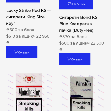
В Кошик
Lucky Strike Red KS —
сигарети King Size
Сигарети Bond KS
круг
Blue Квадратна
₴
600
за блок
пачка (DutyFree)
$
510
за ящик
≈ 22 950
₴
570
за блок
₴
$
500
за ящик
≈ 22 500
₴
Купити
Купити