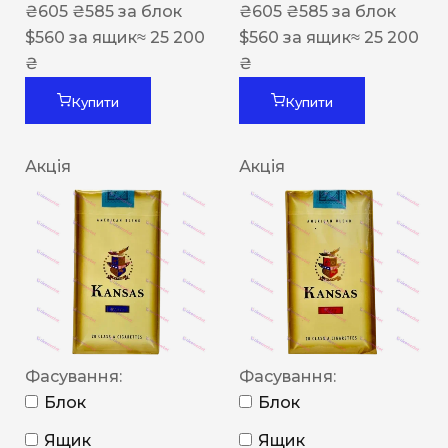
₴
605
₴
585
за блок
₴
605
₴
585
за блок
$
560
за ящик
≈ 25 200
$
560
за ящик
≈ 25 200
₴
₴
Купити
Купити
Акція
Акція
Фасування:
Фасування:
Блок
Блок
Ящик
Ящик