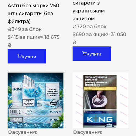
сигарети з
Astru без марки 750
українським
шт ( сигареты без
акцизом
фильтра)
₴
720
за блок
₴
349
за блок
$
690
за ящик
≈ 31 050
$
415
за ящик
≈ 18 675
₴
₴
Купити
Купити
Фасування:
Фасування: