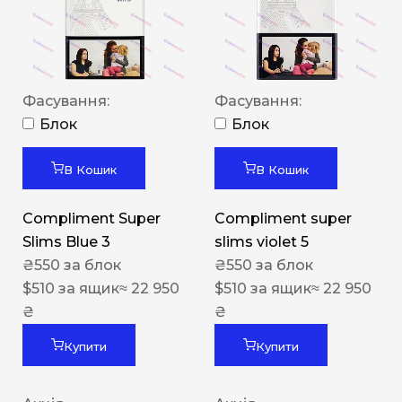
Фасування:
Фасування:
Блок
Блок
В Кошик
В Кошик
Compliment Super
Compliment super
Slims Blue 3
slims violet 5
₴
550
за блок
₴
550
за блок
$
510
за ящик
≈ 22 950
$
510
за ящик
≈ 22 950
₴
₴
Купити
Купити