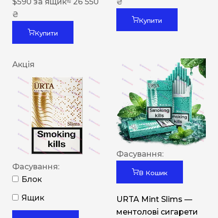
$
590
за ящик
≈ 26 550
₴
₴
Купити
Купити
Акція
Фасування:
Фасування:
В Кошик
Блок
Ящик
URTA Mint Slims —
ментолові сигарети