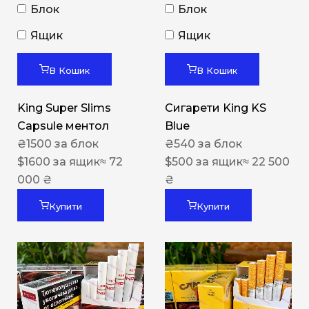
Блок
Блок
Ящик
Ящик
В Кошик
В Кошик
King Super Slims
Сигарети King KS
Capsule ментол
Blue
₴
1500
за блок
₴
540
за блок
$
1600
за ящик
≈ 72
$
500
за ящик
≈ 22 500
000 ₴
₴
Купити
Купити