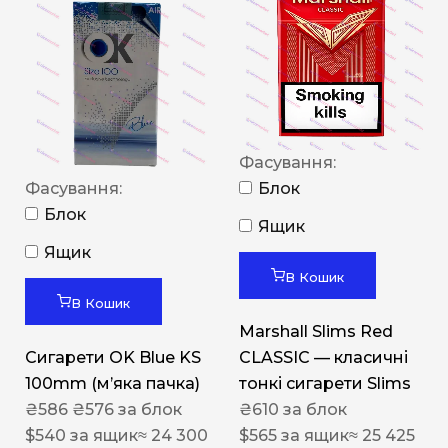
Фасування:
Фасування:
Блок
Блок
Ящик
Ящик
В Кошик
В Кошик
Marshall Slims Red
Сигарети OK Blue KS
CLASSIC — класичні
100mm (м’яка пачка)
тонкі сигарети Slims
₴
586
₴
576
за блок
₴
610
за блок
$
540
за ящик
≈ 24 300
$
565
за ящик
≈ 25 425