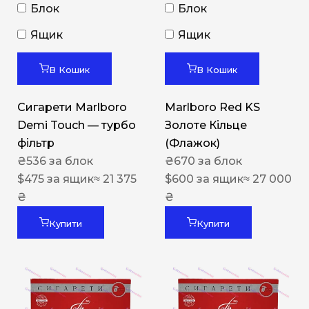
Блок
Блок
Ящик
Ящик
В Кошик
В Кошик
Сигарети Marlboro
Marlboro Red KS
Demi Touch — турбо
Золоте Кільце
фільтр
(Флажок)
₴
536
за блок
₴
670
за блок
$
475
за ящик
≈ 21 375
$
600
за ящик
≈ 27 000
₴
₴
Купити
Купити