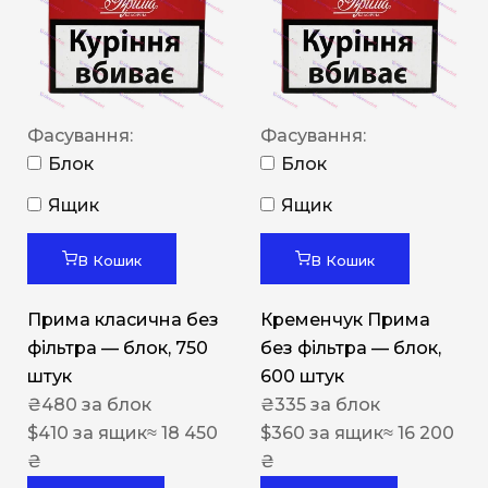
Фасування:
Фасування:
Блок
Блок
Ящик
Ящик
В Кошик
В Кошик
Прима класична без
Кременчук Прима
фільтра — блок, 750
без фільтра — блок,
штук
600 штук
₴
480
за блок
₴
335
за блок
$
410
за ящик
≈ 18 450
$
360
за ящик
≈ 16 200
₴
₴