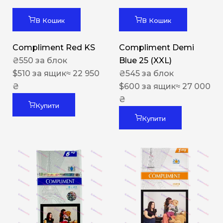
В Кошик
В Кошик
Compliment Red KS
Compliment Demi
₴
550
за блок
Blue 25 (XXL)
$
510
за ящик
≈ 22 950
₴
545
за блок
₴
$
600
за ящик
≈ 27 000
₴
Купити
Купити