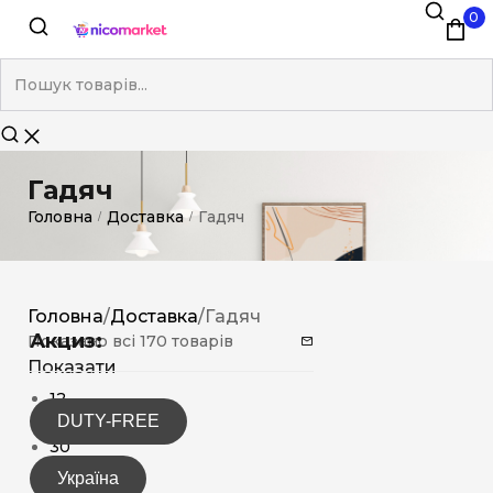
0
Гадяч
Головна
Доставка
Гадяч
/
/
Головна
/
Доставка
/
Гадяч
Акциз:
Показано всі 170 товарів
Показати
12
DUTY-FREE
15
30
Україна