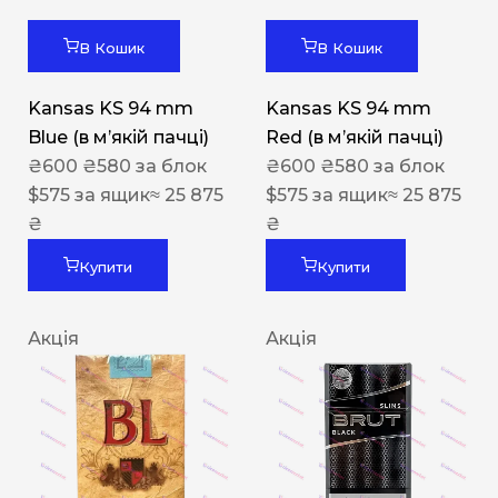
В Кошик
В Кошик
Kansas KS 94 mm
Kansas KS 94 mm
Blue (в мʼякій пачці)
Red (в мʼякій пачці)
₴
600
₴
580
за блок
₴
600
₴
580
за блок
$
575
за ящик
≈ 25 875
$
575
за ящик
≈ 25 875
₴
₴
Купити
Купити
Акція
Акція