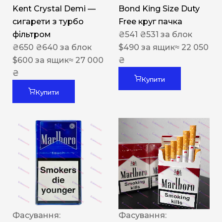
Kent Crystal Demi —
Bond King Size Duty
сигарети з турбо
Free круг пачка
фільтром
₴
541
₴
531
за блок
₴
650
₴
640
за блок
$
490
за ящик
≈ 22 050
$
600
за ящик
≈ 27 000
₴
₴
Купити
Купити
Фасування:
Фасування: