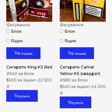
Фасування:
Фасування:
Блок
Блок
Ящик
Ящик
В Кошик
В Кошик
Сигарети King KS Red
Сигарети Camel
₴
540
за блок
Yellow KS (квадрат)
$
500
за ящик
≈ 22 500
₴
580
за блок
₴
$
540
за ящик
≈ 24 300
₴
Купити
Купити