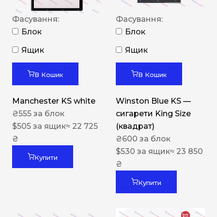
Фасування:
Фасування:
Блок
Блок
Ящик
Ящик
В Кошик
В Кошик
Manchester KS white
Winston Blue KS —
₴
555
за блок
сигарети King Size
$
505
за ящик
≈ 22 725
(квадрат)
₴
₴
600
за блок
$
530
за ящик
≈ 23 850
Купити
₴
Купити