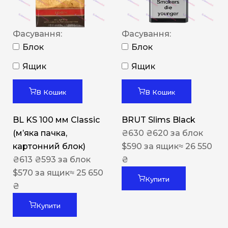
Фасування:
Фасування:
Блок
Блок
Ящик
Ящик
В Кошик
В Кошик
BL KS 100 мм Classic
BRUT Slims Black
(м’яка пачка,
₴
630
₴
620
за блок
картонний блок)
$
590
за ящик
≈ 26 550
₴
613
₴
593
за блок
₴
$
570
за ящик
≈ 25 650
Купити
₴
Купити