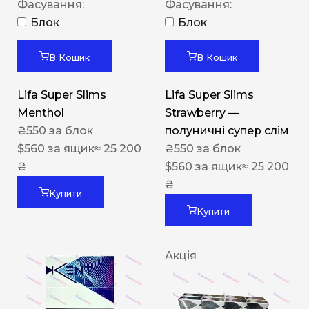
Фасування:
Фасування:
Блок
Блок
В Кошик
В Кошик
Lifa Super Slims
Lifa Super Slims
Menthol
Strawberry —
₴
550
за блок
полуничні супер слім
$
560
за ящик
≈ 25 200
₴
550
за блок
₴
$
560
за ящик
≈ 25 200
₴
Купити
Купити
Акція