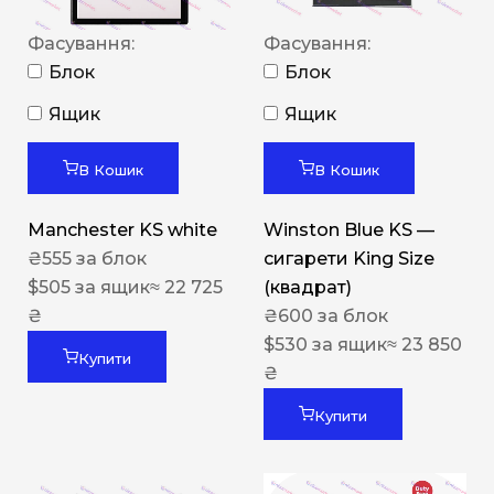
Фасування:
Фасування:
Блок
Блок
Ящик
Ящик
В Кошик
В Кошик
Manchester KS white
Winston Blue KS —
₴
555
за блок
сигарети King Size
$
505
за ящик
≈ 22 725
(квадрат)
₴
₴
600
за блок
$
530
за ящик
≈ 23 850
Купити
₴
Купити