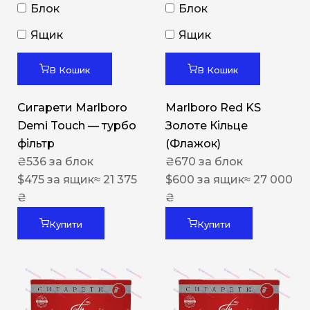
Блок
Блок
Ящик
Ящик
В Кошик
В Кошик
Сигарети Marlboro
Marlboro Red KS
Demi Touch — турбо
Золоте Кільце
фільтр
(Флажок)
₴
536
за блок
₴
670
за блок
$
475
за ящик
≈ 21 375
$
600
за ящик
≈ 27 000
₴
₴
Купити
Купити