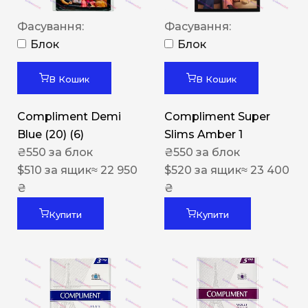
Фасування:
Фасування:
Блок
Блок
В Кошик
В Кошик
Compliment Demi
Compliment Super
Blue (20) (6)
Slims Amber 1
₴
550
за блок
₴
550
за блок
$
510
за ящик
≈ 22 950
$
520
за ящик
≈ 23 400
₴
₴
Купити
Купити