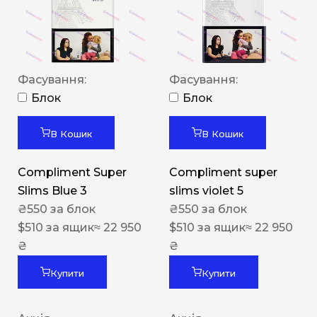
Фасування:
Фасування:
Блок
Блок
В Кошик
В Кошик
Compliment Super
Compliment super
Slims Blue 3
slims violet 5
₴
550
за блок
₴
550
за блок
$
510
за ящик
≈ 22 950
$
510
за ящик
≈ 22 950
₴
₴
Купити
Купити