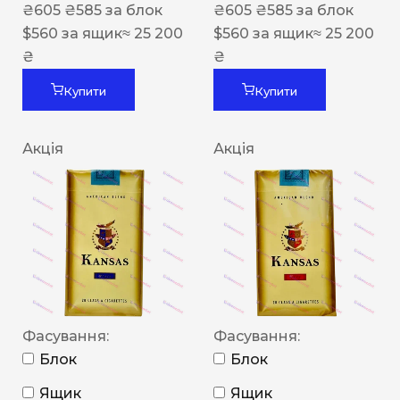
₴
605
₴
585
за блок
₴
605
₴
585
за блок
$
560
за ящик
≈ 25 200
$
560
за ящик
≈ 25 200
₴
₴
Купити
Купити
Акція
Акція
Фасування:
Фасування:
Блок
Блок
Ящик
Ящик