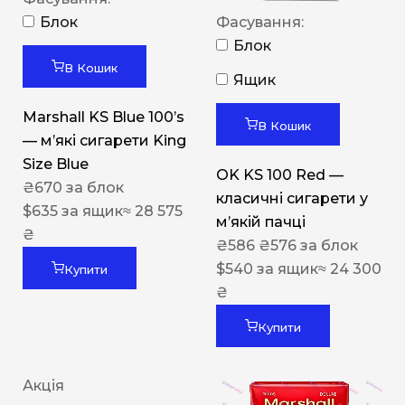
Блок
Фасування:
Блок
В Кошик
Ящик
Marshall KS Blue 100’s
В Кошик
— м’які сигарети King
Size Blue
OK KS 100 Red —
₴
670
за блок
класичні сигарети у
$
635
за ящик
≈ 28 575
м’якій пачці
₴
₴
586
₴
576
за блок
$
540
за ящик
≈ 24 300
Купити
₴
Купити
Акція