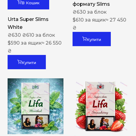
В Кошик
формату Slims
₴
630
за блок
Urta Super Slims
$
610
за ящик
≈ 27 450
White
₴
₴
630
₴
610
за блок
Купити
$
590
за ящик
≈ 26 550
₴
Купити