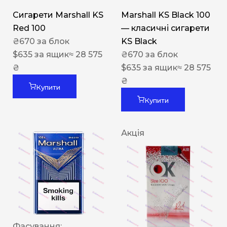
Сигарети Marshall KS
Marshall KS Black 100
Red 100
— класичні сигарети
₴
670
за блок
KS Black
$
635
за ящик
≈ 28 575
₴
670
за блок
₴
$
635
за ящик
≈ 28 575
₴
Купити
Купити
Акція
Фасування: