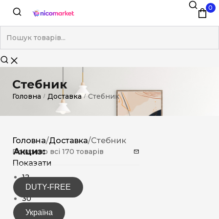
0
Стебник
Головна
Доставка
Стебник
/
/
Головна
/
Доставка
/
Стебник
Акциз:
Показано всі 170 товарів
Показати
12
DUTY-FREE
15
30
Україна