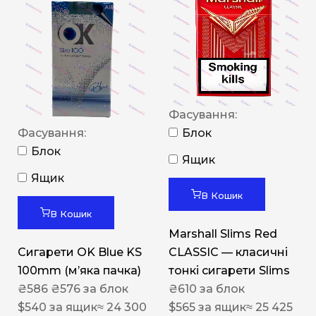
Фасування:
Фасування:
Блок
Блок
Ящик
Ящик
В Кошик
В Кошик
Marshall Slims Red
Сигарети OK Blue KS
CLASSIC — класичні
100mm (м’яка пачка)
тонкі сигарети Slims
₴
586
₴
576
за блок
₴
610
за блок
$
540
за ящик
≈ 24 300
$
565
за ящик
≈ 25 425