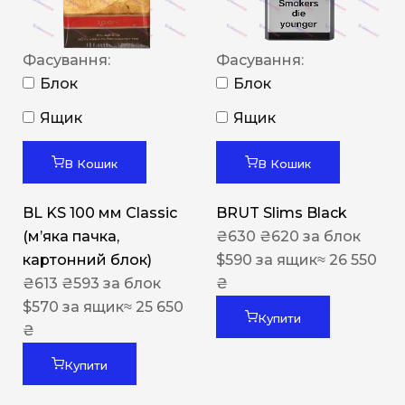
Фасування:
Фасування:
Блок
Блок
Ящик
Ящик
В Кошик
В Кошик
BL KS 100 мм Classic
BRUT Slims Black
(м’яка пачка,
₴
630
₴
620
за блок
картонний блок)
$
590
за ящик
≈ 26 550
₴
613
₴
593
за блок
₴
$
570
за ящик
≈ 25 650
Купити
₴
Купити