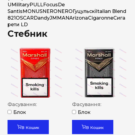
U
Military
PULL
Focus
De
Santis
MONUS
NERO
NERO
Гуцульскі
Italian Blend
821
OSCAR
Dandy
JM
MAN
Arizona
Cigaronne
Сига
рети LD
Стебник
Фасування:
Фасування:
Блок
Блок
В Кошик
В Кошик