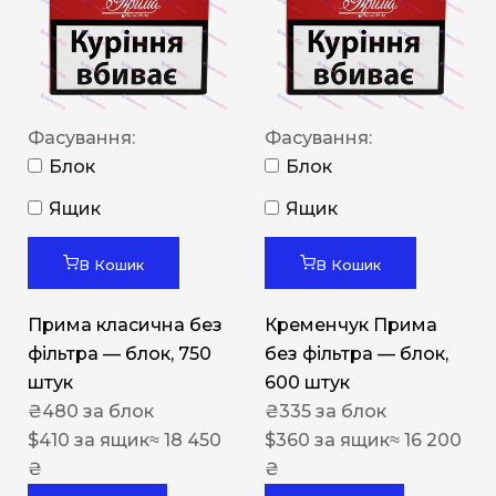
Фасування:
Фасування:
Блок
Блок
Ящик
Ящик
В Кошик
В Кошик
Прима класична без
Кременчук Прима
фільтра — блок, 750
без фільтра — блок,
штук
600 штук
₴
480
за блок
₴
335
за блок
$
410
за ящик
≈ 18 450
$
360
за ящик
≈ 16 200
₴
₴