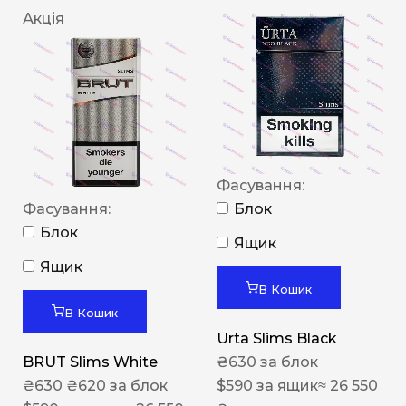
Акція
Фасування:
Фасування:
Блок
Блок
Ящик
Ящик
В Кошик
В Кошик
Urta Slims Black
BRUT Slims White
₴
630
за блок
₴
630
₴
620
за блок
$
590
за ящик
≈ 26 550