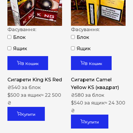
Фасування:
Фасування:
Блок
Блок
Ящик
Ящик
В Кошик
В Кошик
Сигарети King KS Red
Сигарети Camel
₴
540
за блок
Yellow KS (квадрат)
$
500
за ящик
≈ 22 500
₴
580
за блок
₴
$
540
за ящик
≈ 24 300
₴
Купити
Купити