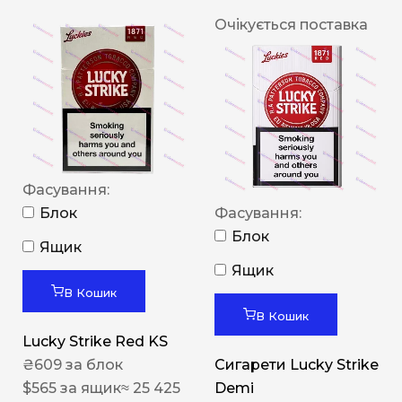
Очікується поставка
Фасування:
Блок
Фасування:
Блок
Ящик
Ящик
В Кошик
В Кошик
Lucky Strike Red KS
₴
609
за блок
Сигарети Lucky Strike
$
565
за ящик
≈ 25 425
Demi