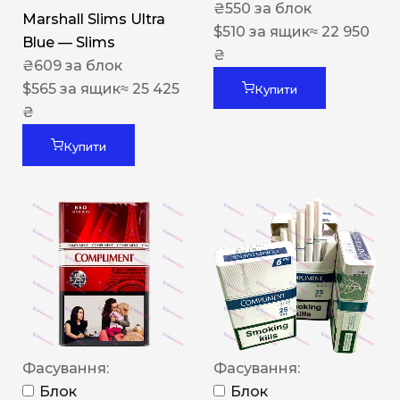
₴
550
за блок
Marshall Slims Ultra
$
510
за ящик
≈ 22 950
Blue — Slims
₴
₴
609
за блок
$
565
за ящик
≈ 25 425
Купити
₴
Купити
Фасування:
Фасування:
Блок
Блок