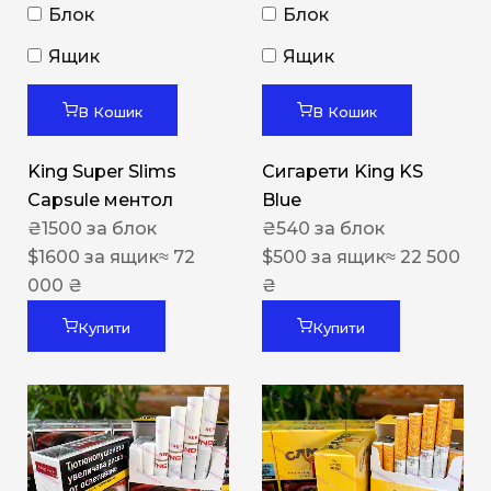
Блок
Блок
Ящик
Ящик
В Кошик
В Кошик
King Super Slims
Сигарети King KS
Capsule ментол
Blue
₴
1500
за блок
₴
540
за блок
$
1600
за ящик
≈ 72
$
500
за ящик
≈ 22 500
000 ₴
₴
Купити
Купити