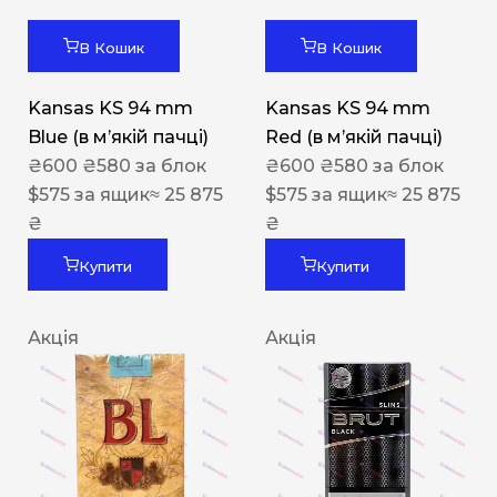
В Кошик
В Кошик
Kansas KS 94 mm
Kansas KS 94 mm
Blue (в мʼякій пачці)
Red (в мʼякій пачці)
₴
600
₴
580
за блок
₴
600
₴
580
за блок
$
575
за ящик
≈ 25 875
$
575
за ящик
≈ 25 875
₴
₴
Купити
Купити
Акція
Акція