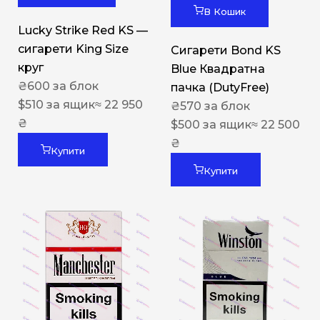
В Кошик
Lucky Strike Red KS —
сигарети King Size
Сигарети Bond KS
круг
Blue Квадратна
₴
600
за блок
пачка (DutyFree)
$
510
за ящик
≈ 22 950
₴
570
за блок
₴
$
500
за ящик
≈ 22 500
₴
Купити
Купити