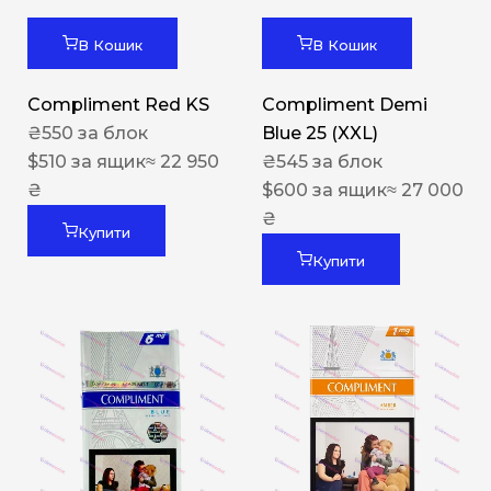
В Кошик
В Кошик
Compliment Red KS
Compliment Demi
₴
550
за блок
Blue 25 (XXL)
$
510
за ящик
≈ 22 950
₴
545
за блок
₴
$
600
за ящик
≈ 27 000
₴
Купити
Купити