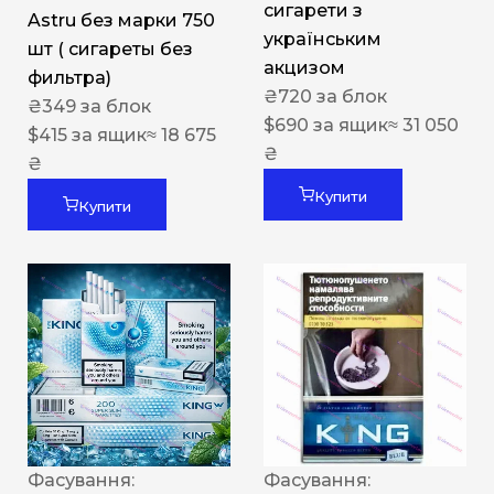
сигарети з
Astru без марки 750
українським
шт ( сигареты без
акцизом
фильтра)
₴
720
за блок
₴
349
за блок
$
690
за ящик
≈ 31 050
$
415
за ящик
≈ 18 675
₴
₴
Купити
Купити
Фасування:
Фасування: