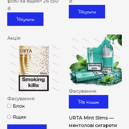
$
590
за ящик
≈ 26 550
₴
₴
Купити
Купити
Акція
Фасування:
Фасування:
В Кошик
Блок
Ящик
URTA Mint Slims —
ментолові сигарети