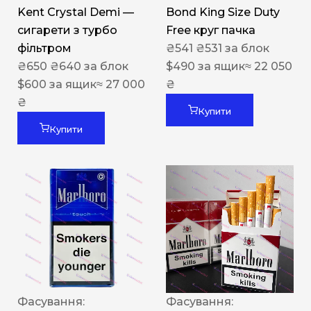
Kent Crystal Demi —
Bond King Size Duty
сигарети з турбо
Free круг пачка
фільтром
₴
541
₴
531
за блок
₴
650
₴
640
за блок
$
490
за ящик
≈ 22 050
$
600
за ящик
≈ 27 000
₴
₴
Купити
Купити
Фасування:
Фасування: