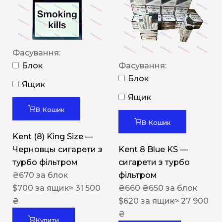
Фасування:
Блок
Фасування:
Блок
Ящик
Ящик
В Кошик
В Кошик
Kent (8) King Size —
Черновцы сигарети з
Kent 8 Blue KS —
турбо фільтром
сигарети з турбо
₴
670
за блок
фільтром
$
700
за ящик
≈ 31 500
₴
660
₴
650
за блок
₴
$
620
за ящик
≈ 27 900
₴
Купити