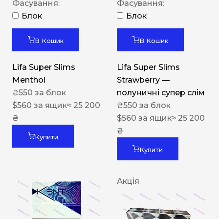
Фасування:
Фасування:
Блок
Блок
В Кошик
В Кошик
Lifa Super Slims
Lifa Super Slims
Menthol
Strawberry —
₴
550
за блок
полуничні супер слім
$
560
за ящик
≈ 25 200
₴
550
за блок
₴
$
560
за ящик
≈ 25 200
₴
Купити
Купити
Акція