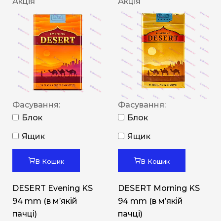
Акція
Акція
Фасування:
Фасування:
Блок
Блок
Ящик
Ящик
В Кошик
В Кошик
DESERT Evening KS
DESERT Morning KS
94 mm (в мʼякій
94 mm (в мʼякій
пачці)
пачці)