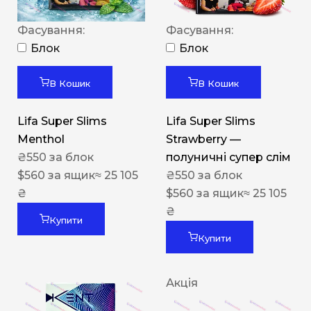
Фасування:
Фасування:
Блок
Блок
В Кошик
В Кошик
Lifa Super Slims
Lifa Super Slims
Menthol
Strawberry —
₴
550
за блок
полуничні супер слім
$
560
за ящик
≈ 25 105
₴
550
за блок
₴
$
560
за ящик
≈ 25 105
₴
Купити
Купити
Акція