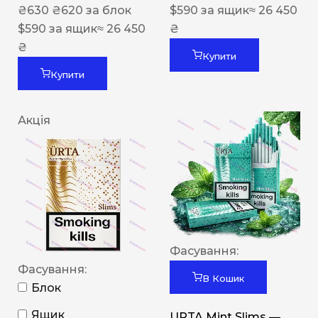
₴
630
₴
620
за блок
$
590
за ящик
≈ 26 450
$
590
за ящик
≈ 26 450
₴
₴
Купити
Купити
Акція
Фасування:
Фасування:
В Кошик
Блок
Ящик
URTA Mint Slims —