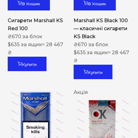
В Кошик
В Кошик
Сигарети Marshall KS
Marshall KS Black 100
Red 100
— класичні сигарети
₴
670
за блок
KS Black
$
635
за ящик
≈ 28 467
₴
670
за блок
₴
$
635
за ящик
≈ 28 467
₴
Купити
Купити
Акція