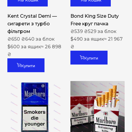
В Кошик
В Кошик
Kent Crystal Demi —
Bond King Size Duty
сигарети з турбо
Free круг пачка
фільтром
₴
539
₴
529
за блок
₴
650
₴
640
за блок
$
490
за ящик
≈ 21 967
$
600
за ящик
≈ 26 898
₴
₴
Купити
Купити