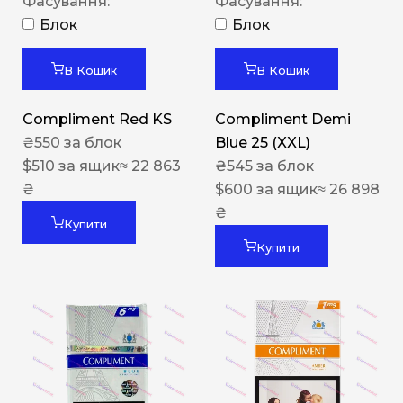
Фасування:
Фасування:
Блок
Блок
В Кошик
В Кошик
Compliment Red KS
Compliment Demi
₴
550
за блок
Blue 25 (XXL)
$
510
за ящик
≈ 22 863
₴
545
за блок
₴
$
600
за ящик
≈ 26 898
₴
Купити
Купити