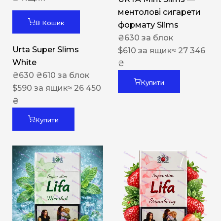
ментолові сигарети
В Кошик
формату Slims
₴
630
за блок
Urta Super Slims
$
610
за ящик
≈ 27 346
White
₴
₴
630
₴
610
за блок
Купити
$
590
за ящик
≈ 26 450
₴
Купити