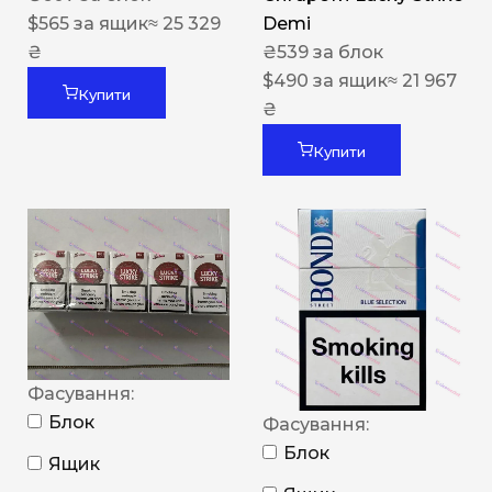
$
565
за ящик
≈ 25 329
Demi
₴
₴
539
за блок
$
490
за ящик
≈ 21 967
Купити
₴
Купити
Фасування:
Блок
Фасування:
Блок
Ящик