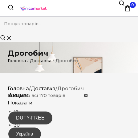
0
Дрогобич
Головна
Доставка
Дрогобич
/
/
Головна
/
Доставка
/
Дрогобич
Акциз:
Показано всі 170 товарів
Показати
12
DUTY-FREE
15
30
Україна