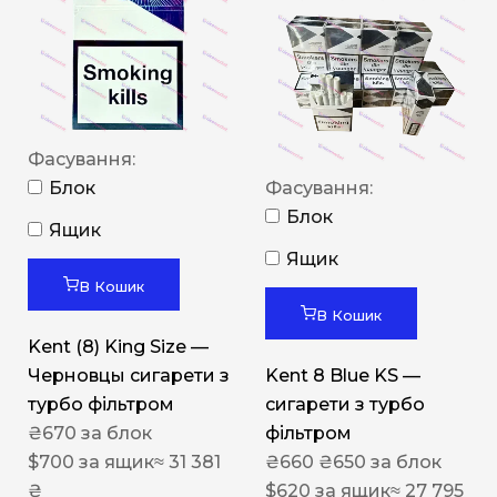
Фасування:
Блок
Фасування:
Блок
Ящик
Ящик
В Кошик
В Кошик
Kent (8) King Size —
Черновцы сигарети з
Kent 8 Blue KS —
турбо фільтром
сигарети з турбо
₴
670
за блок
фільтром
$
700
за ящик
≈ 31 381
₴
660
₴
650
за блок
₴
$
620
за ящик
≈ 27 795