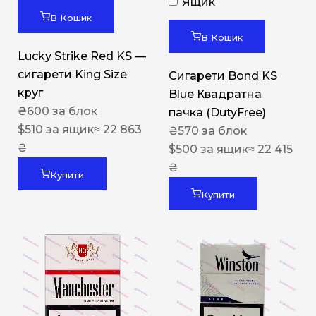
Ящик
В Кошик
В Кошик
Lucky Strike Red KS —
сигарети King Size
Сигарети Bond KS
круг
Blue Квадратна
₴
600
за блок
пачка (DutyFree)
$
510
за ящик
≈ 22 863
₴
570
за блок
₴
$
500
за ящик
≈ 22 415
₴
Купити
Купити