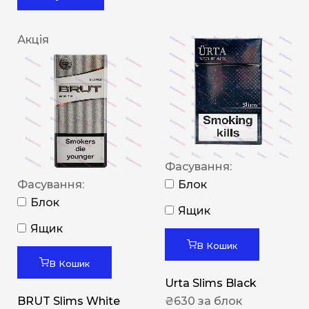
Акція
Фасування:
Фасування:
Блок
Блок
Ящик
Ящик
В Кошик
В Кошик
Urta Slims Black
BRUT Slims White
₴
630
за блок