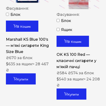
Фасування:
Блок
Фасування:
Блок
В Кошик
Ящик
Marshall KS Blue 100’s
В Кошик
— м’які сигарети King
Size Blue
OK KS 100 Red —
₴
670
за блок
класичні сигарети у
$
635
за ящик
≈ 28 467
м’якій пачці
₴
₴
584
₴
574
за блок
$
540
за ящик
≈ 24 208
Купити
₴
Купити