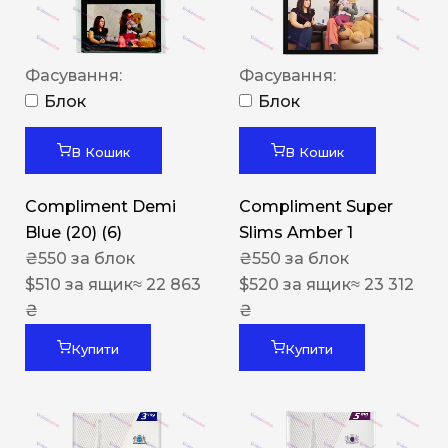
Фасування:
Фасування:
Блок
Блок
В Кошик
В Кошик
Compliment Demi
Compliment Super
Blue (20) (6)
Slims Amber 1
₴
550
за блок
₴
550
за блок
$
510
за ящик
≈ 22 863
$
520
за ящик
≈ 23 312
₴
₴
Купити
Купити