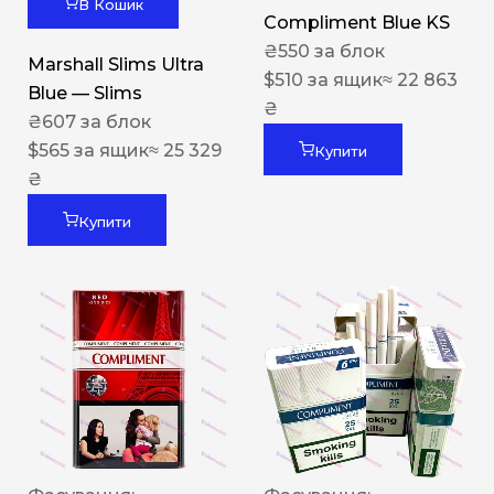
В Кошик
Compliment Blue KS
₴
550
за блок
Marshall Slims Ultra
$
510
за ящик
≈ 22 863
Blue — Slims
₴
₴
607
за блок
$
565
за ящик
≈ 25 329
Купити
₴
Купити