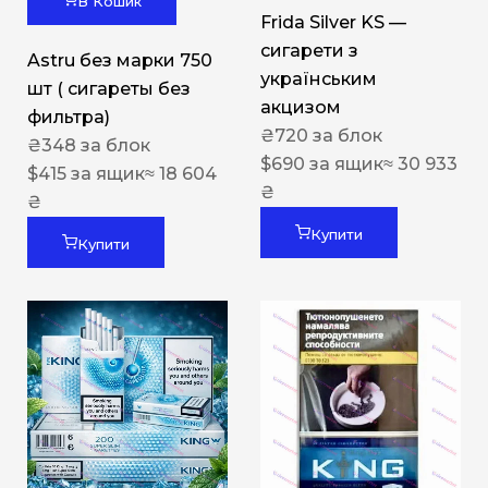
В Кошик
Frida Silver KS —
сигарети з
Astru без марки 750
українським
шт ( сигареты без
акцизом
фильтра)
₴
720
за блок
₴
348
за блок
$
690
за ящик
≈ 30 933
$
415
за ящик
≈ 18 604
₴
₴
Купити
Купити