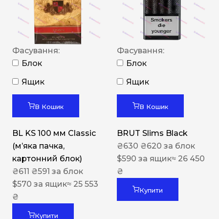
Фасування:
Фасування:
Блок
Блок
Ящик
Ящик
В Кошик
В Кошик
BL KS 100 мм Classic
BRUT Slims Black
(м’яка пачка,
₴
630
₴
620
за блок
картонний блок)
$
590
за ящик
≈ 26 450
₴
611
₴
591
за блок
₴
$
570
за ящик
≈ 25 553
Купити
₴
Купити