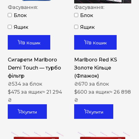
Фасування:
Фасування:
Блок
Блок
Ящик
Ящик
В Кошик
В Кошик
Сигарети Marlboro
Marlboro Red KS
Demi Touch — турбо
Золоте Кільце
фільтр
(Флажок)
₴
534
за блок
₴
670
за блок
$
475
за ящик
≈ 21 294
$
600
за ящик
≈ 26 898
₴
₴
Купити
Купити