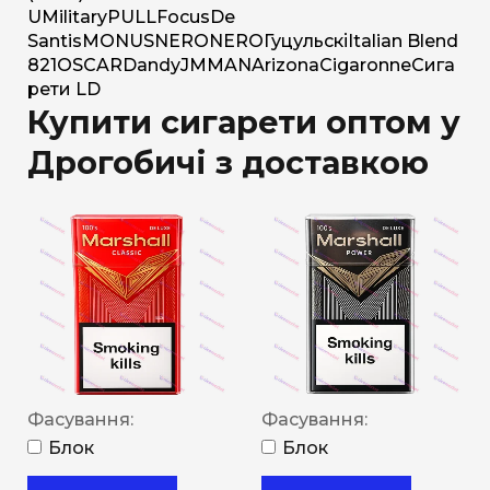
U
Military
PULL
Focus
De
Santis
MONUS
NERO
NERO
Гуцульскі
Italian Blend
821
OSCAR
Dandy
JM
MAN
Arizona
Cigaronne
Сига
рети LD
Купити сигарети оптом у
Дрогобичі з доставкою
Фасування:
Фасування:
Блок
Блок