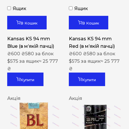
Ящик
Ящик
В Кошик
В Кошик
Kansas KS 94 mm
Kansas KS 94 mm
Blue (в мʼякій пачці)
Red (в мʼякій пачці)
₴
600
₴
580
за блок
₴
600
₴
580
за блок
$
575
за ящик
≈ 25 777
$
575
за ящик
≈ 25 777
₴
₴
Купити
Купити
Акція
Акція