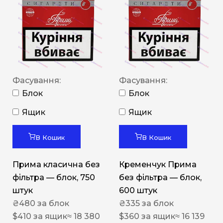
Фасування:
Фасування:
Блок
Блок
Ящик
Ящик
В Кошик
В Кошик
Прима класична без
Кременчук Прима
фільтра — блок, 750
без фільтра — блок,
штук
600 штук
₴
480
за блок
₴
335
за блок
$
410
за ящик
≈ 18 380
$
360
за ящик
≈ 16 139