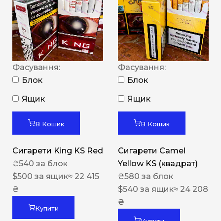
Фасування:
Фасування:
Блок
Блок
Ящик
Ящик
В Кошик
В Кошик
Сигарети King KS Red
Сигарети Camel
₴
540
за блок
Yellow KS (квадрат)
$
500
за ящик
≈ 22 415
₴
580
за блок
₴
$
540
за ящик
≈ 24 208
₴
Купити
Купити