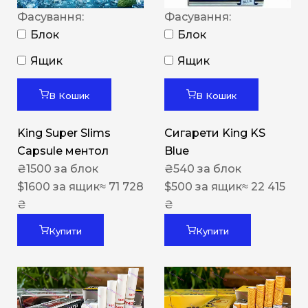
Фасування:
Фасування:
Блок
Блок
Ящик
Ящик
В Кошик
В Кошик
King Super Slims
Сигарети King KS
Capsule ментол
Blue
₴
1500
за блок
₴
540
за блок
$
1600
за ящик
≈ 71 728
$
500
за ящик
≈ 22 415
₴
₴
Купити
Купити