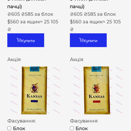
пачці)
пачці)
₴
605
₴
585
за блок
₴
605
₴
585
за блок
$
560
за ящик
≈ 25 105
$
560
за ящик
≈ 25 105
₴
₴
Купити
Купити
Акція
Акція
Фасування:
Фасування:
Блок
Блок