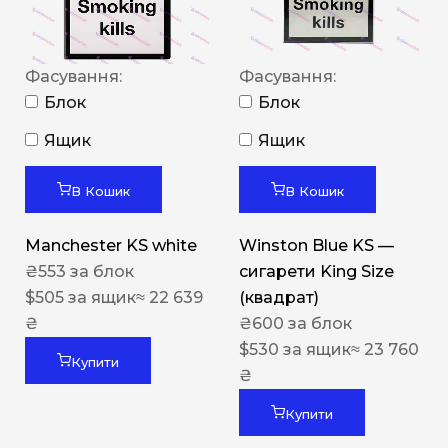
Фасування:
Фасування:
Блок
Блок
Ящик
Ящик
В Кошик
В Кошик
Manchester KS white
Winston Blue KS —
₴
553
за блок
сигарети King Size
$
505
за ящик
≈ 22 639
(квадрат)
₴
₴
600
за блок
$
530
за ящик
≈ 23 760
Купити
₴
Купити