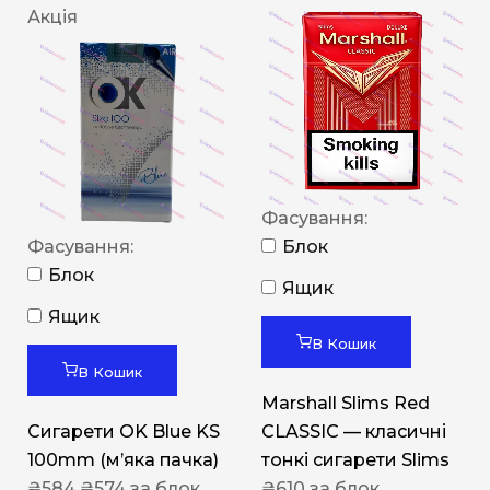
Акція
Фасування:
Фасування:
Блок
Блок
Ящик
Ящик
В Кошик
В Кошик
Marshall Slims Red
Сигарети OK Blue KS
CLASSIC — класичні
100mm (м’яка пачка)
тонкі сигарети Slims
₴
584
₴
574
за блок
₴
610
за блок