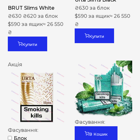
BRUT Slims White
₴
630
за блок
₴
630
₴
620
за блок
$
590
за ящик
≈ 26 550
$
590
за ящик
≈ 26 550
₴
₴
Купити
Купити
Акція
Фасування:
Фасування:
В Кошик
Блок