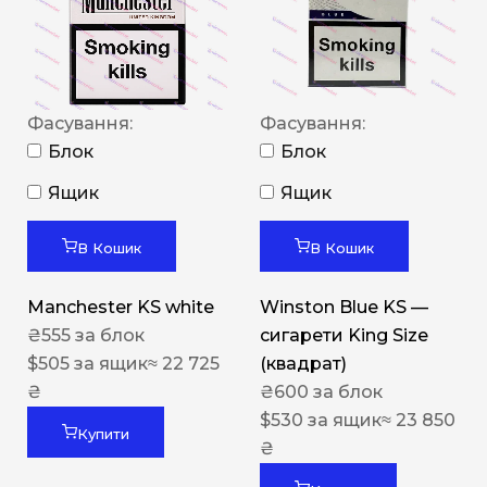
Фасування:
Фасування:
Блок
Блок
Ящик
Ящик
В Кошик
В Кошик
Manchester KS white
Winston Blue KS —
₴
555
за блок
сигарети King Size
$
505
за ящик
≈ 22 725
(квадрат)
₴
₴
600
за блок
$
530
за ящик
≈ 23 850
Купити
₴