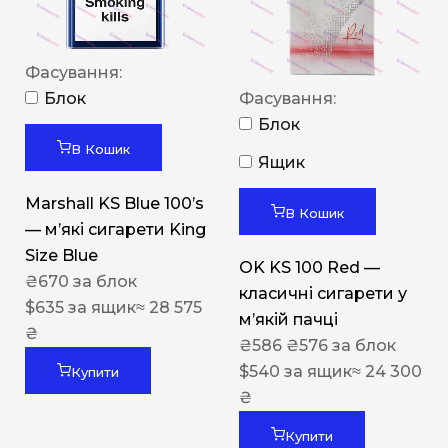
Фасування:
Блок
Фасування:
Блок
В Кошик
Ящик
Marshall KS Blue 100’s
В Кошик
— м’які сигарети King
Size Blue
OK KS 100 Red —
₴
670
за блок
класичні сигарети у
$
635
за ящик
≈ 28 575
м’якій пачці
₴
₴
586
₴
576
за блок
$
540
за ящик
≈ 24 300
Купити
₴
Купити