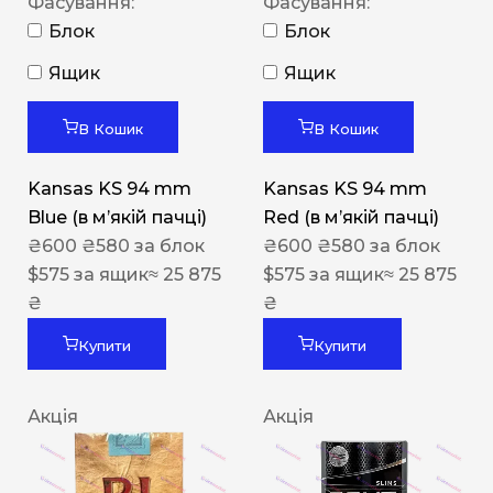
Фасування:
Фасування:
Блок
Блок
Ящик
Ящик
В Кошик
В Кошик
Kansas KS 94 mm
Kansas KS 94 mm
Blue (в мʼякій пачці)
Red (в мʼякій пачці)
₴
600
₴
580
за блок
₴
600
₴
580
за блок
$
575
за ящик
≈ 25 875
$
575
за ящик
≈ 25 875
₴
₴
Купити
Купити
Акція
Акція