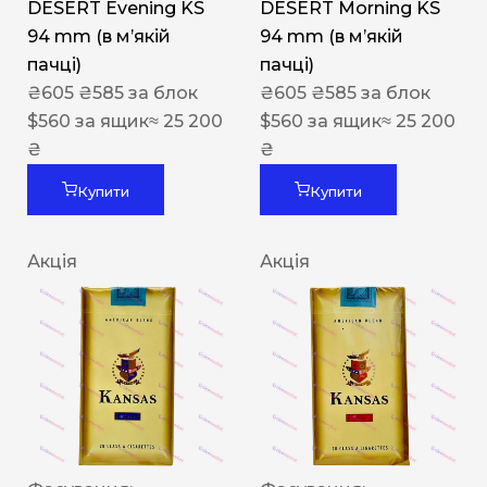
DESERT Evening KS
DESERT Morning KS
94 mm (в мʼякій
94 mm (в мʼякій
пачці)
пачці)
₴
605
₴
585
за блок
₴
605
₴
585
за блок
$
560
за ящик
≈ 25 200
$
560
за ящик
≈ 25 200
₴
₴
Купити
Купити
Акція
Акція