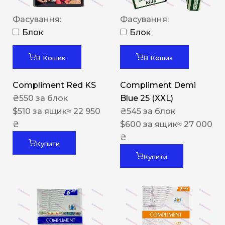
Фасування:
Фасування:
Блок
Блок
В Кошик
В Кошик
Compliment Red KS
Compliment Demi
₴
550
за блок
Blue 25 (XXL)
$
510
за ящик
≈ 22 950
₴
545
за блок
₴
$
600
за ящик
≈ 27 000
₴
Купити
Купити