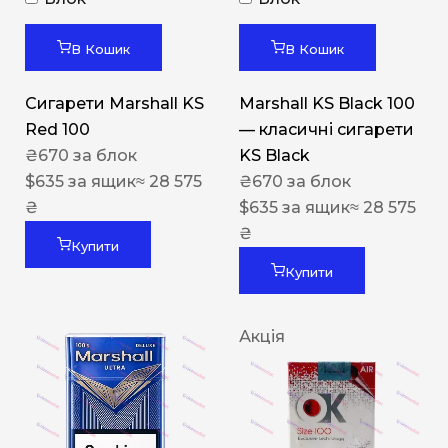
В Кошик
В Кошик
Сигарети Marshall KS
Marshall KS Black 100
Red 100
— класичні сигарети
₴
670
за блок
KS Black
$
635
за ящик
≈ 28 575
₴
670
за блок
₴
$
635
за ящик
≈ 28 575
₴
Купити
Купити
Акція