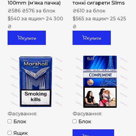
100mm (м’яка пачка)
тонкі сигарети Slims
₴
586
₴
576
за блок
₴
610
за блок
$
540
за ящик
≈ 24 300
$
565
за ящик
≈ 25 425
₴
₴
Купити
Купити
Фасування:
Фасування:
Блок
Блок
Ящик