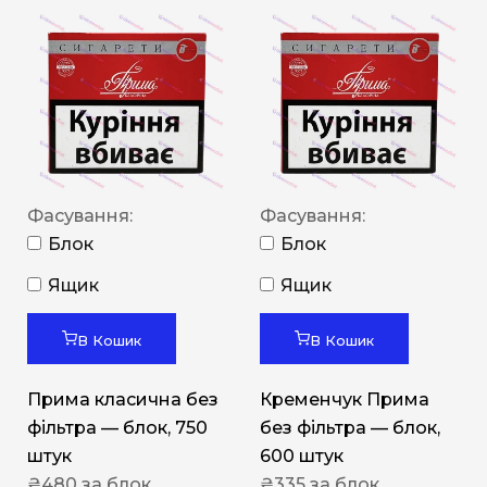
Фасування:
Фасування:
Блок
Блок
Ящик
Ящик
В Кошик
В Кошик
Прима класична без
Кременчук Прима
фільтра — блок, 750
без фільтра — блок,
штук
600 штук
₴
480
за блок
₴
335
за блок