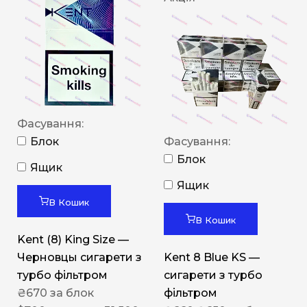
Фасування:
Блок
Фасування:
Блок
Ящик
Ящик
В Кошик
В Кошик
Kent (8) King Size —
Черновцы сигарети з
Kent 8 Blue KS —
турбо фільтром
сигарети з турбо
₴
670
за блок
фільтром