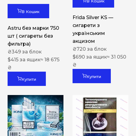
В Кошик
В Кошик
Frida Silver KS —
сигарети з
Astru без марки 750
українським
шт ( сигареты без
акцизом
фильтра)
₴
720
за блок
₴
349
за блок
$
690
за ящик
≈ 31 050
$
415
за ящик
≈ 18 675
₴
₴
Купити
Купити