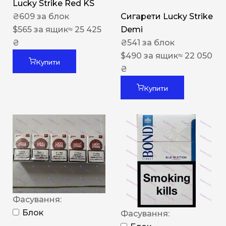
Lucky Strike Red KS
₴
609
за блок
Сигарети Lucky Strike
$
565
за ящик
≈ 25 425
Demi
₴
₴
541
за блок
$
490
за ящик
≈ 22 050
Купити
₴
Купити
Фасування:
Блок
Фасування: