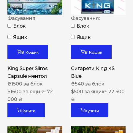
Фасування:
Фасування:
Блок
Блок
Ящик
Ящик
В Кошик
В Кошик
King Super Slims
Сигарети King KS
Capsule ментол
Blue
₴
1500
за блок
₴
540
за блок
$
1600
за ящик
≈ 72
$
500
за ящик
≈ 22 500
000 ₴
₴
Купити
Купити