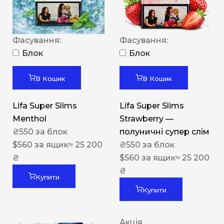
Фасування:
Фасування:
Блок
Блок
В Кошик
В Кошик
Lifa Super Slims
Lifa Super Slims
Menthol
Strawberry —
₴
550
за блок
полуничні супер слім
$
560
за ящик
≈ 25 200
₴
550
за блок
₴
$
560
за ящик
≈ 25 200
₴
Купити
Купити
Акція