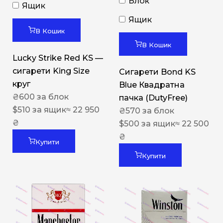
Блок
Ящик
Ящик
В Кошик
В Кошик
Lucky Strike Red KS —
сигарети King Size
Сигарети Bond KS
круг
Blue Квадратна
₴
600
за блок
пачка (DutyFree)
$
510
за ящик
≈ 22 950
₴
570
за блок
₴
$
500
за ящик
≈ 22 500
₴
Купити
Купити