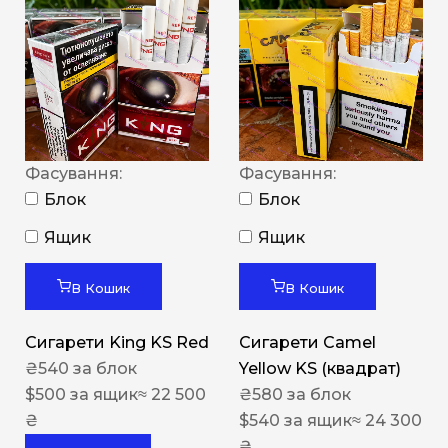
Фасування:
Фасування:
Блок
Блок
Ящик
Ящик
В Кошик
В Кошик
Сигарети King KS Red
Сигарети Camel
₴
540
за блок
Yellow KS (квадрат)
$
500
за ящик
≈ 22 500
₴
580
за блок
₴
$
540
за ящик
≈ 24 300
₴