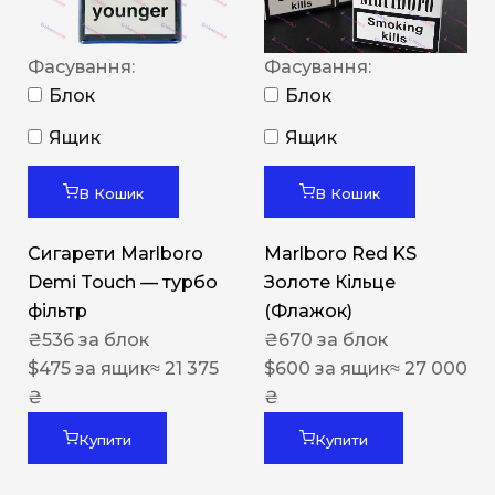
Фасування:
Фасування:
Блок
Блок
Ящик
Ящик
В Кошик
В Кошик
Сигарети Marlboro
Marlboro Red KS
Demi Touch — турбо
Золоте Кільце
фільтр
(Флажок)
₴
536
за блок
₴
670
за блок
$
475
за ящик
≈ 21 375
$
600
за ящик
≈ 27 000
₴
₴
Купити
Купити