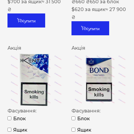
$
700
за ящик
≈ 31 500
₴
660
₴
650
за блок
₴
$
620
за ящик
≈ 27 900
₴
Купити
Купити
Акція
Акція
Фасування:
Фасування:
Блок
Блок
Ящик
Ящик