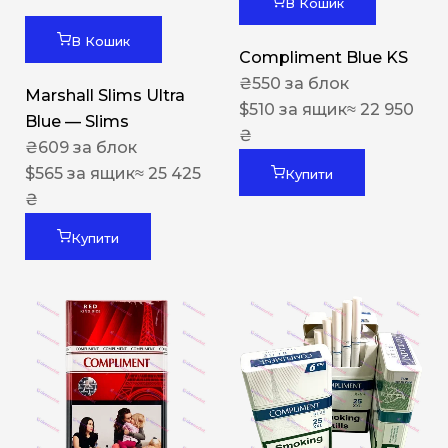
В Кошик
В Кошик
Compliment Blue KS
₴
550
за блок
Marshall Slims Ultra
$
510
за ящик
≈ 22 950
Blue — Slims
₴
₴
609
за блок
$
565
за ящик
≈ 25 425
Купити
₴
Купити