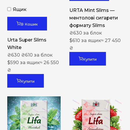
Ящик
URTA Mint Slims —
ментолові сигарети
В Кошик
формату Slims
₴
630
за блок
Urta Super Slims
$
610
за ящик
≈ 27 450
White
₴
₴
630
₴
610
за блок
Купити
$
590
за ящик
≈ 26 550
₴
Купити