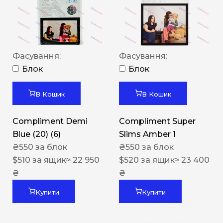
Фасування:
Фасування:
Блок
Блок
В Кошик
В Кошик
Compliment Demi
Compliment Super
Blue (20) (6)
Slims Amber 1
₴
550
за блок
₴
550
за блок
$
510
за ящик
≈ 22 950
$
520
за ящик
≈ 23 400
₴
₴
Купити
Купити