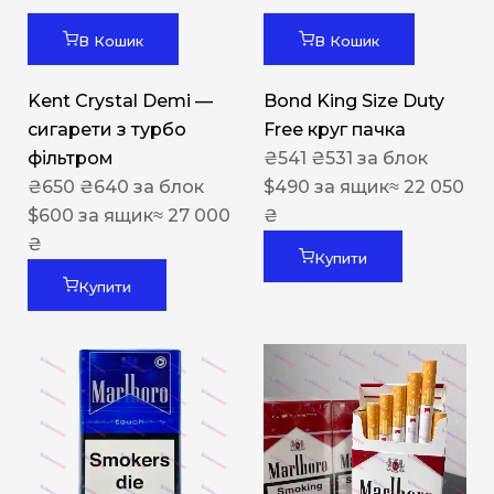
В Кошик
В Кошик
Kent Crystal Demi —
Bond King Size Duty
сигарети з турбо
Free круг пачка
фільтром
₴
541
₴
531
за блок
₴
650
₴
640
за блок
$
490
за ящик
≈ 22 050
$
600
за ящик
≈ 27 000
₴
₴
Купити
Купити