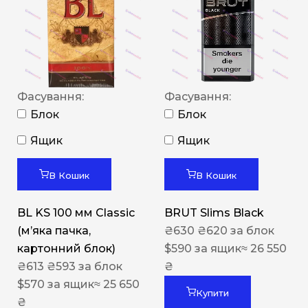
Фасування:
Фасування:
Блок
Блок
Ящик
Ящик
В Кошик
В Кошик
BL KS 100 мм Classic
BRUT Slims Black
(м’яка пачка,
₴
630
₴
620
за блок
картонний блок)
$
590
за ящик
≈ 26 550
₴
613
₴
593
за блок
₴
$
570
за ящик
≈ 25 650
Купити
₴