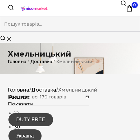
0
Хмельницький
Головна
Доставка
Хмельницький
/
/
Головна
/
Доставка
/
Хмельницький
Акциз:
Показано всі 170 товарів
Показати
12
DUTY-FREE
15
30
Україна