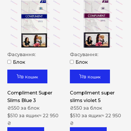
Фасування:
Фасування:
Блок
Блок
В Кошик
В Кошик
Compliment Super
Compliment super
Slims Blue 3
slims violet 5
₴
550
за блок
₴
550
за блок
$
510
за ящик
≈ 22 950
$
510
за ящик
≈ 22 950
₴
₴