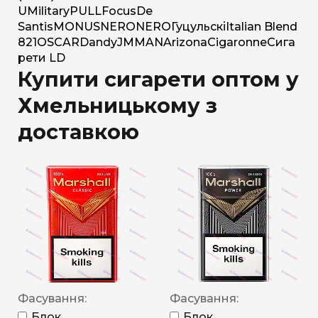
U
Military
PULL
Focus
De
Santis
MONUS
NERO
NERO
Гуцульскі
Italian Blend
821
OSCAR
Dandy
JM
MAN
Arizona
Cigaronne
Сига
рети LD
Купити сигарети оптом у
Хмельницькому з
доставкою
Фасування:
Фасування:
Блок
Блок