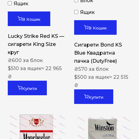
Блок
Ящик
Ящик
В Кошик
В Кошик
Lucky Strike Red KS —
сигарети King Size
Сигарети Bond KS
круг
Blue Квадратна
₴
600
за блок
пачка (DutyFree)
$
510
за ящик
≈ 22 965
₴
570
за блок
₴
$
500
за ящик
≈ 22 515
₴
Купити
Купити