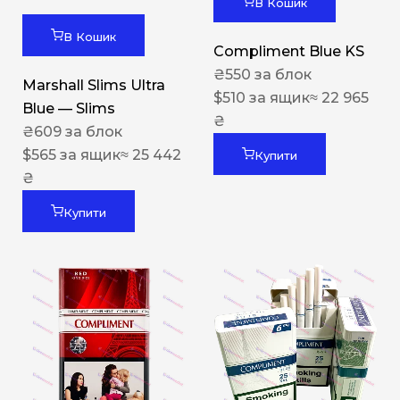
В Кошик
В Кошик
Compliment Blue KS
₴
550
за блок
Marshall Slims Ultra
$
510
за ящик
≈ 22 965
Blue — Slims
₴
₴
609
за блок
$
565
за ящик
≈ 25 442
Купити
₴
Купити