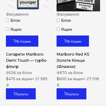
Фасування:
Фасування:
Блок
Блок
Ящик
Ящик
В Кошик
В Кошик
Сигарети Marlboro
Marlboro Red KS
Demi Touch — турбо
Золоте Кільце
фільтр
(Флажок)
₴
536
за блок
₴
670
за блок
$
475
за ящик
≈ 21 389
$
600
за ящик
≈ 27 018
₴
₴
Купити
Купити