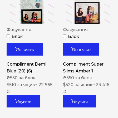
Фасування:
Фасування:
Блок
Блок
В Кошик
В Кошик
Compliment Demi
Compliment Super
Blue (20) (6)
Slims Amber 1
₴
550
за блок
₴
550
за блок
$
510
за ящик
≈ 22 965
$
520
за ящик
≈ 23 416
₴
₴
Купити
Купити