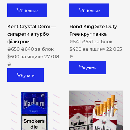
В Кошик
В Кошик
Kent Crystal Demi —
Bond King Size Duty
сигарети з турбо
Free круг пачка
фільтром
₴
541
₴
531
за блок
₴
650
₴
640
за блок
$
490
за ящик
≈ 22 065
$
600
за ящик
≈ 27 018
₴
₴
Купити
Купити