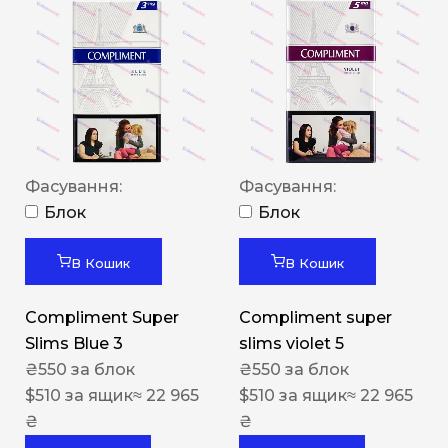
Фасування:
Фасування:
Блок
Блок
В Кошик
В Кошик
Compliment Super
Compliment super
Slims Blue 3
slims violet 5
₴
550
за блок
₴
550
за блок
$
510
за ящик
≈ 22 965
$
510
за ящик
≈ 22 965
₴
₴