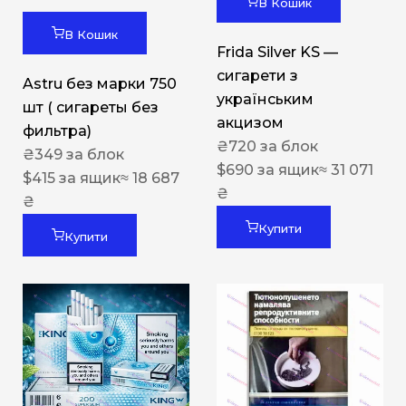
В Кошик
В Кошик
Frida Silver KS —
сигарети з
Astru без марки 750
українським
шт ( сигареты без
акцизом
фильтра)
₴
720
за блок
₴
349
за блок
$
690
за ящик
≈ 31 071
$
415
за ящик
≈ 18 687
₴
₴
Купити
Купити