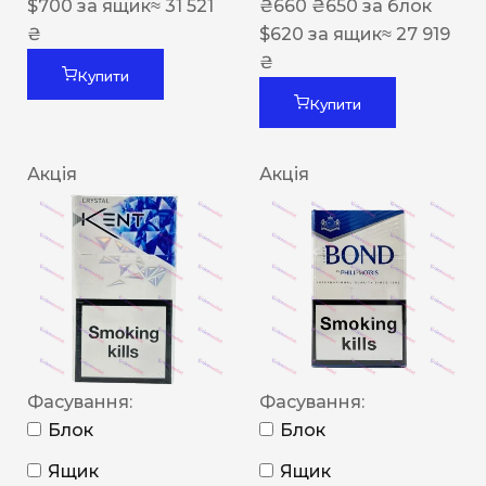
$
700
за ящик
≈ 31 521
₴
660
₴
650
за блок
₴
$
620
за ящик
≈ 27 919
₴
Купити
Купити
Акція
Акція
Фасування:
Фасування:
Блок
Блок
Ящик
Ящик