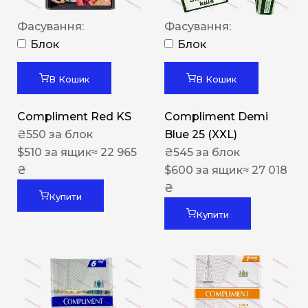
Фасування:
Фасування:
Блок
Блок
В Кошик
В Кошик
Compliment Red KS
Compliment Demi
₴
550
за блок
Blue 25 (XXL)
$
510
за ящик
≈ 22 965
₴
545
за блок
₴
$
600
за ящик
≈ 27 018
₴
Купити
Купити