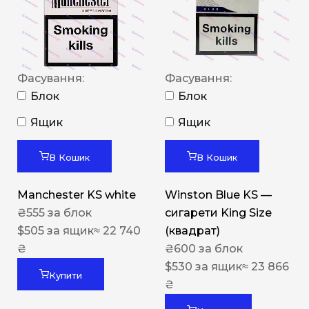
Фасування:
Фасування:
Блок
Блок
Ящик
Ящик
В Кошик
В Кошик
Manchester KS white
Winston Blue KS —
₴
555
за блок
сигарети King Size
$
505
за ящик
≈ 22 740
(квадрат)
₴
₴
600
за блок
$
530
за ящик
≈ 23 866
Купити
₴