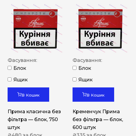
Фасування:
Фасування:
Блок
Блок
Ящик
Ящик
В Кошик
В Кошик
Прима класична без
Кременчук Прима
фільтра — блок, 750
без фільтра — блок,
штук
600 штук
₴
480
за блок
₴
335
за блок