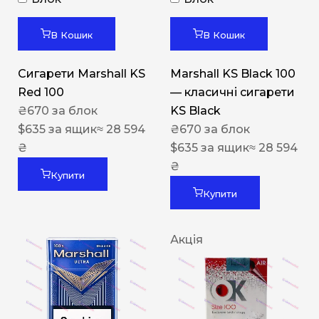
В Кошик
В Кошик
Сигарети Marshall KS
Marshall KS Black 100
Red 100
— класичні сигарети
₴
670
за блок
KS Black
$
635
за ящик
≈ 28 594
₴
670
за блок
₴
$
635
за ящик
≈ 28 594
₴
Купити
Купити
Акція