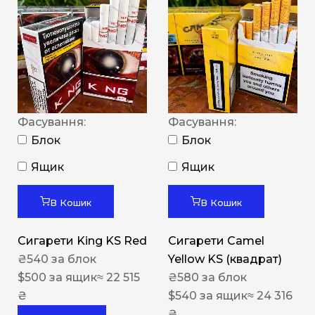
Фасування:
Фасування:
Блок
Блок
Ящик
Ящик
В Кошик
В Кошик
Сигарети King KS Red
Сигарети Camel
₴
540
за блок
Yellow KS (квадрат)
$
500
за ящик
≈ 22 515
₴
580
за блок
₴
$
540
за ящик
≈ 24 316
₴