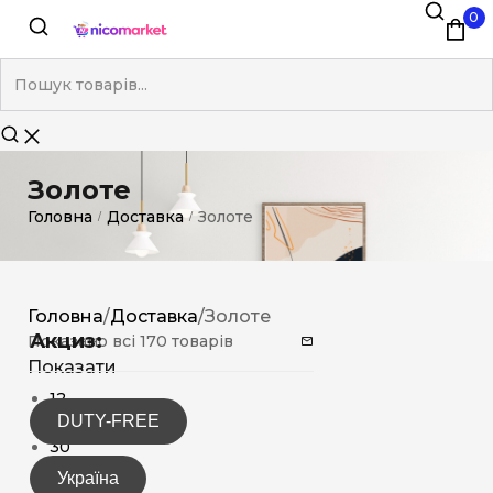
0
Золоте
Головна
Доставка
Золоте
/
/
Головна
/
Доставка
/
Золоте
Акциз:
Показано всі 170 товарів
Показати
12
DUTY-FREE
15
30
Україна