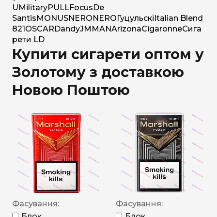
U
Military
PULL
Focus
De
Santis
MONUS
NERO
NERO
Гуцульскі
Italian Blend
821
OSCAR
Dandy
JM
MAN
Arizona
Cigaronne
Сига
рети LD
Купити сигарети оптом у
Золотому з доставкою
Новою Поштою
Фасування:
Фасування:
Блок
Блок