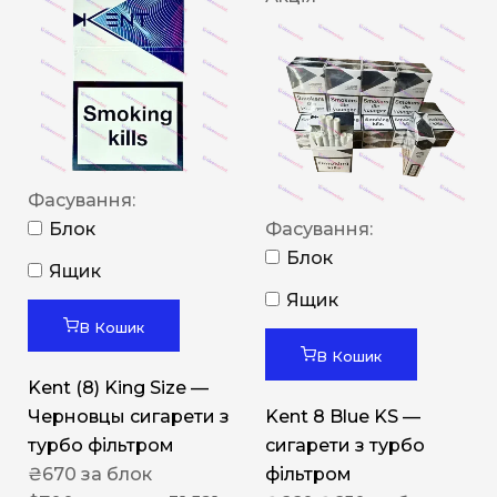
Фасування:
Блок
Фасування:
Блок
Ящик
Ящик
В Кошик
В Кошик
Kent (8) King Size —
Черновцы сигарети з
Kent 8 Blue KS —
турбо фільтром
сигарети з турбо
₴
670
за блок
фільтром