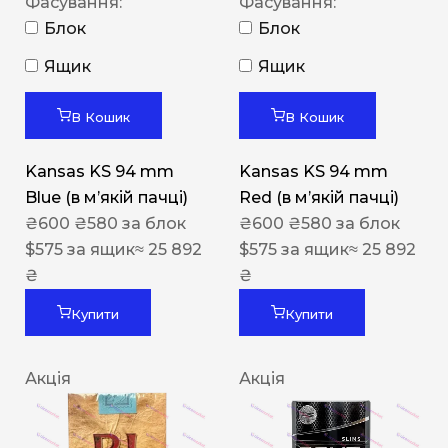
Фасування:
Фасування:
Блок
Блок
Ящик
Ящик
В Кошик
В Кошик
Kansas KS 94 mm
Kansas KS 94 mm
Blue (в мʼякій пачці)
Red (в мʼякій пачці)
₴
600
₴
580
за блок
₴
600
₴
580
за блок
$
575
за ящик
≈ 25 892
$
575
за ящик
≈ 25 892
₴
₴
Купити
Купити
Акція
Акція