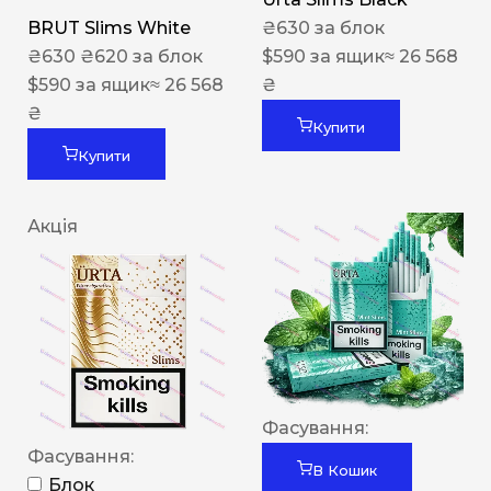
BRUT Slims White
₴
630
за блок
₴
630
₴
620
за блок
$
590
за ящик
≈ 26 568
$
590
за ящик
≈ 26 568
₴
₴
Купити
Купити
Акція
Фасування:
Фасування:
В Кошик
Блок