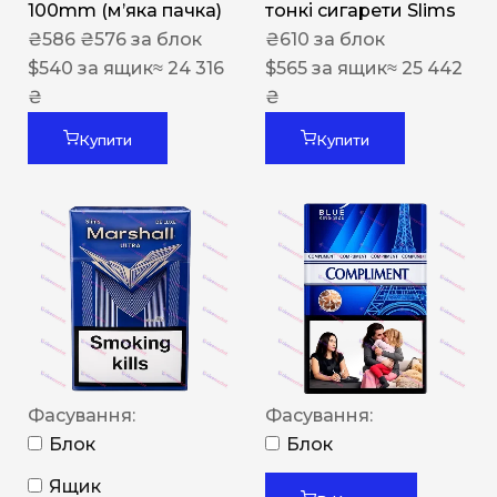
100mm (м’яка пачка)
тонкі сигарети Slims
₴
586
₴
576
за блок
₴
610
за блок
$
540
за ящик
≈ 24 316
$
565
за ящик
≈ 25 442
₴
₴
Купити
Купити
Фасування:
Фасування:
Блок
Блок
Ящик