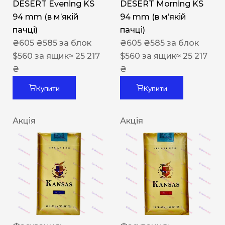
DESERT Evening KS
DESERT Morning KS
94 mm (в мʼякій
94 mm (в мʼякій
пачці)
пачці)
₴
605
₴
585
за блок
₴
605
₴
585
за блок
$
560
за ящик
≈ 25 217
$
560
за ящик
≈ 25 217
₴
₴
Купити
Купити
Акція
Акція