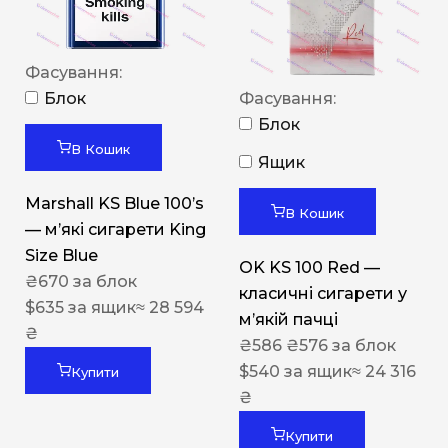
Фасування:
Блок
Фасування:
Блок
В Кошик
Ящик
Marshall KS Blue 100’s
В Кошик
— м’які сигарети King
Size Blue
OK KS 100 Red —
₴
670
за блок
класичні сигарети у
$
635
за ящик
≈ 28 594
м’якій пачці
₴
₴
586
₴
576
за блок
$
540
за ящик
≈ 24 316
Купити
₴
Купити