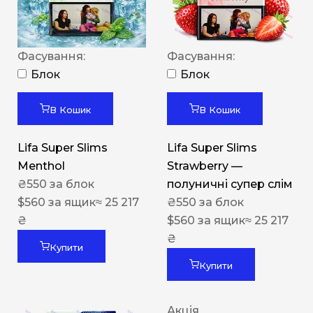
Фасування:
Фасування:
Блок
Блок
В Кошик
В Кошик
Lifa Super Slims
Lifa Super Slims
Menthol
Strawberry —
₴
550
за блок
полуничні супер слім
$
560
за ящик
≈ 25 217
₴
550
за блок
₴
$
560
за ящик
≈ 25 217
₴
Купити
Купити
Акція