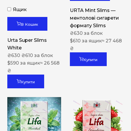
Ящик
URTA Mint Slims —
ментолові сигарети
В Кошик
формату Slims
₴
630
за блок
Urta Super Slims
$
610
за ящик
≈ 27 468
White
₴
₴
630
₴
610
за блок
Купити
$
590
за ящик
≈ 26 568
₴
Купити