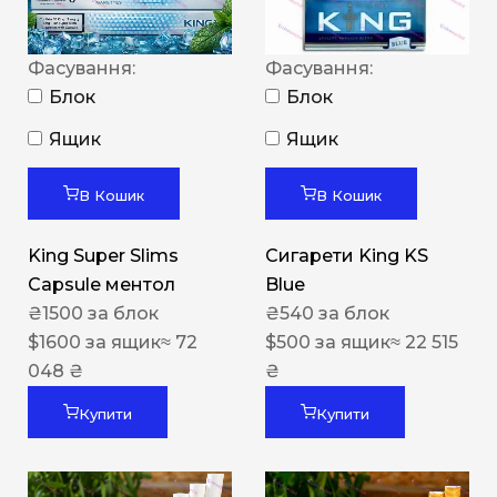
Фасування:
Фасування:
Блок
Блок
Ящик
Ящик
В Кошик
В Кошик
King Super Slims
Сигарети King KS
Capsule ментол
Blue
₴
1500
за блок
₴
540
за блок
$
1600
за ящик
≈ 72
$
500
за ящик
≈ 22 515
048 ₴
₴
Купити
Купити