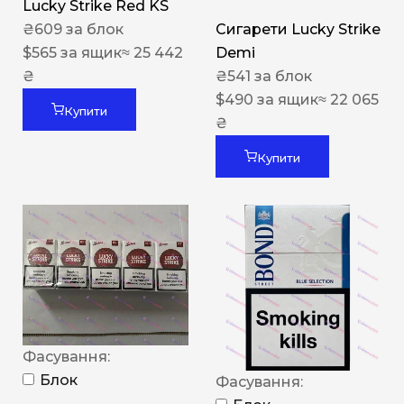
Lucky Strike Red KS
₴
609
за блок
Сигарети Lucky Strike
$
565
за ящик
≈ 25 442
Demi
₴
₴
541
за блок
$
490
за ящик
≈ 22 065
Купити
₴
Купити
Фасування:
Блок
Фасування: