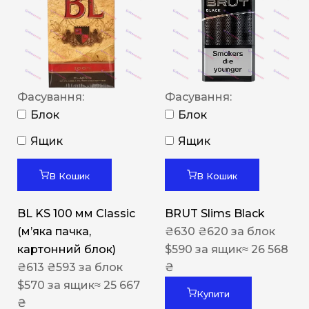
Фасування:
Фасування:
Блок
Блок
Ящик
Ящик
В Кошик
В Кошик
BL KS 100 мм Classic
BRUT Slims Black
(м’яка пачка,
₴
630
₴
620
за блок
картонний блок)
$
590
за ящик
≈ 26 568
₴
613
₴
593
за блок
₴
$
570
за ящик
≈ 25 667
Купити
₴