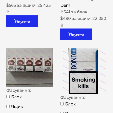
$
565
за ящик
≈ 25 425
Demi
₴
₴
541
за блок
$
490
за ящик
≈ 22 050
Купити
₴
Купити
Фасування:
Блок
Фасування:
Блок
Ящик