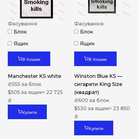
Фасування:
Фасування:
Блок
Блок
Ящик
Ящик
В Кошик
В Кошик
Manchester KS white
Winston Blue KS —
₴
555
за блок
сигарети King Size
$
505
за ящик
≈ 22 725
(квадрат)
₴
₴
600
за блок
$
530
за ящик
≈ 23 850
Купити
₴
Купити