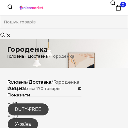
0
Городенка
Головна
Доставка
Городенка
/
/
Головна
/
Доставка
/
Городенка
Акциз:
Показано всі 170 товарів
Показати
12
DUTY-FREE
15
30
Україна