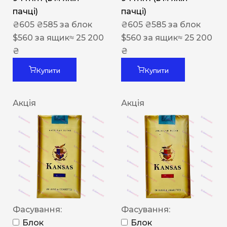
пачці)
пачці)
₴
605
₴
585
за блок
₴
605
₴
585
за блок
$
560
за ящик
≈ 25 200
$
560
за ящик
≈ 25 200
₴
₴
Купити
Купити
Акція
Акція
Фасування:
Фасування:
Блок
Блок