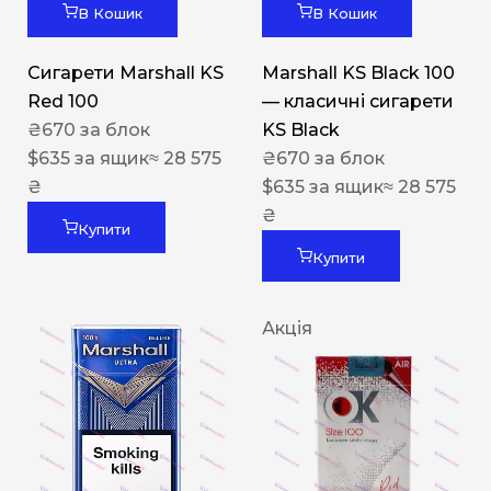
В Кошик
В Кошик
Сигарети Marshall KS
Marshall KS Black 100
Red 100
— класичні сигарети
₴
670
за блок
KS Black
$
635
за ящик
≈ 28 575
₴
670
за блок
₴
$
635
за ящик
≈ 28 575
₴
Купити
Купити
Акція