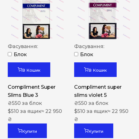
Фасування:
Фасування:
Блок
Блок
В Кошик
В Кошик
Compliment Super
Compliment super
Slims Blue 3
slims violet 5
₴
550
за блок
₴
550
за блок
$
510
за ящик
≈ 22 950
$
510
за ящик
≈ 22 950
₴
₴
Купити
Купити