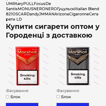
U
Military
PULL
Focus
De
Santis
MONUS
NERO
NERO
Гуцульскі
Italian Blend
821
OSCAR
Dandy
JM
MAN
Arizona
Cigaronne
Сига
рети LD
Купити сигарети оптом у
Городенці з доставкою
Фасування:
Фасування:
Блок
Блок