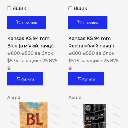
Ящик
Ящик
В Кошик
В Кошик
Kansas KS 94 mm
Kansas KS 94 mm
Blue (в мʼякій пачці)
Red (в мʼякій пачці)
₴
600
₴
580
за блок
₴
600
₴
580
за блок
$
575
за ящик
≈ 25 875
$
575
за ящик
≈ 25 875
₴
₴
Купити
Купити
Акція
Акція