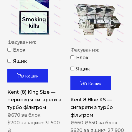
Фасування:
Блок
Фасування:
Блок
Ящик
Ящик
В Кошик
В Кошик
Kent (8) King Size —
Черновцы сигарети з
Kent 8 Blue KS —
турбо фільтром
сигарети з турбо
₴
670
за блок
фільтром
$
700
за ящик
≈ 31 500
₴
660
₴
650
за блок
₴
$
620
за ящик
≈ 27 900