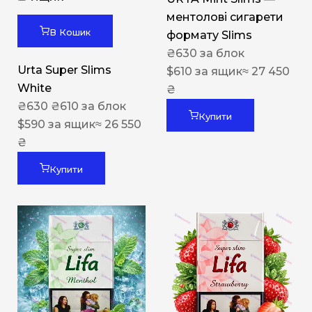
ментолові сигарети
В Кошик
формату Slims
₴
630
за блок
Urta Super Slims
$
610
за ящик
≈ 27 450
White
₴
₴
630
₴
610
за блок
Купити
$
590
за ящик
≈ 26 550
₴
Купити