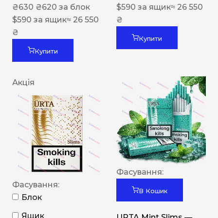
₴
630
₴
620
за блок
$
590
за ящик
≈ 26 550
$
590
за ящик
≈ 26 550
₴
₴
Купити
Купити
Акція
Фасування:
Фасування:
В Кошик
Блок
Ящик
URTA Mint Slims —