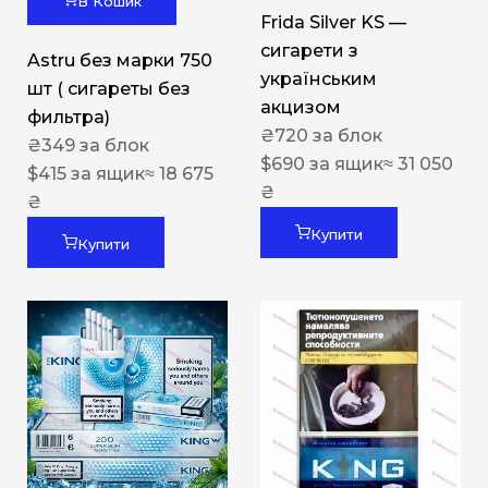
В Кошик
Frida Silver KS —
сигарети з
Astru без марки 750
українським
шт ( сигареты без
акцизом
фильтра)
₴
720
за блок
₴
349
за блок
$
690
за ящик
≈ 31 050
$
415
за ящик
≈ 18 675
₴
₴
Купити
Купити