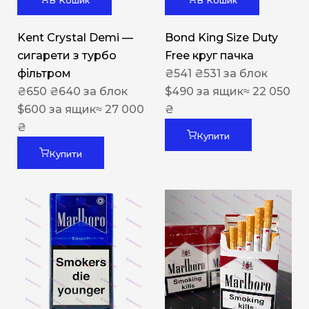
В Кошик
В Кошик
Kent Crystal Demi —
Bond King Size Duty
сигарети з турбо
Free круг пачка
фільтром
₴
541
₴
531
за блок
₴
650
₴
640
за блок
$
490
за ящик
≈ 22 050
$
600
за ящик
≈ 27 000
₴
₴
Купити
Купити