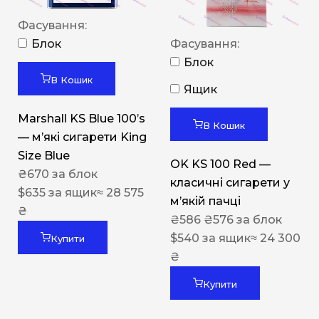
Фасування:
Блок
Фасування:
Блок
В Кошик
Ящик
Marshall KS Blue 100’s
В Кошик
— м’які сигарети King
Size Blue
OK KS 100 Red —
₴
670
за блок
класичні сигарети у
$
635
за ящик
≈ 28 575
м’якій пачці
₴
₴
586
₴
576
за блок
$
540
за ящик
≈ 24 300
Купити
₴
Купити