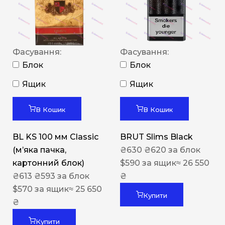
Фасування:
Фасування:
Блок
Блок
Ящик
Ящик
В Кошик
В Кошик
BL KS 100 мм Classic
BRUT Slims Black
(м’яка пачка,
₴
630
₴
620
за блок
картонний блок)
$
590
за ящик
≈ 26 550
₴
613
₴
593
за блок
₴
$
570
за ящик
≈ 25 650
Купити
₴
Купити