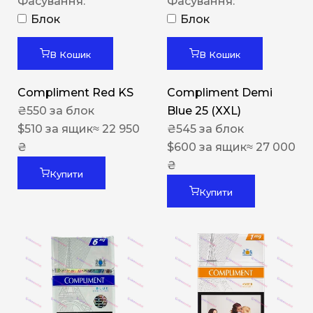
Фасування:
Фасування:
Блок
Блок
В Кошик
В Кошик
Compliment Red KS
Compliment Demi
₴
550
за блок
Blue 25 (XXL)
$
510
за ящик
≈ 22 950
₴
545
за блок
₴
$
600
за ящик
≈ 27 000
₴
Купити
Купити