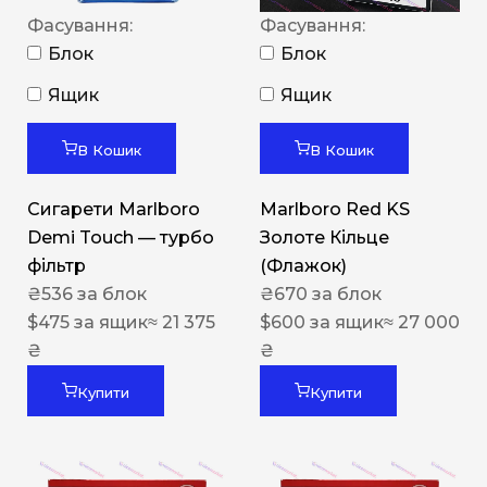
Фасування:
Фасування:
Блок
Блок
Ящик
Ящик
В Кошик
В Кошик
Сигарети Marlboro
Marlboro Red KS
Demi Touch — турбо
Золоте Кільце
фільтр
(Флажок)
₴
536
за блок
₴
670
за блок
$
475
за ящик
≈ 21 375
$
600
за ящик
≈ 27 000
₴
₴
Купити
Купити