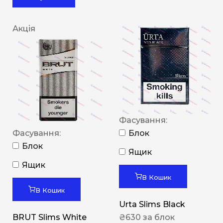
Акція
Фасування:
Фасування:
Блок
Блок
Ящик
Ящик
В Кошик
В Кошик
Urta Slims Black
BRUT Slims White
₴
630
за блок