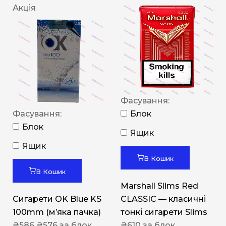
Акція
Фасування:
Фасування:
Блок
Блок
Ящик
Ящик
В Кошик
В Кошик
Marshall Slims Red
Сигарети OK Blue KS
CLASSIC — класичні
100mm (м’яка пачка)
тонкі сигарети Slims
₴
586
₴
576
за блок
₴
610
за блок