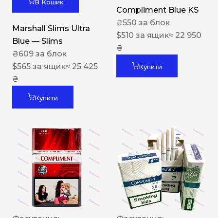
В Кошик
Compliment Blue KS
₴
550
за блок
Marshall Slims Ultra
$
510
за ящик
≈ 22 950
Blue — Slims
₴
₴
609
за блок
$
565
за ящик
≈ 25 425
Купити
₴
Купити