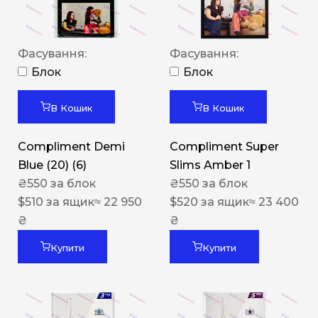
Фасування:
Фасування:
Блок
Блок
В Кошик
В Кошик
Compliment Demi
Compliment Super
Blue (20) (6)
Slims Amber 1
₴
550
за блок
₴
550
за блок
$
510
за ящик
≈ 22 950
$
520
за ящик
≈ 23 400
₴
₴
Купити
Купити