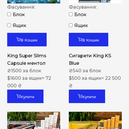
Фасування:
Фасування:
Блок
Блок
Ящик
Ящик
В Кошик
В Кошик
King Super Slims
Сигарети King KS
Capsule ментол
Blue
₴
1500
за блок
₴
540
за блок
$
1600
за ящик
≈ 72
$
500
за ящик
≈ 22 500
000 ₴
₴
Купити
Купити