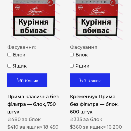
Фасування:
Фасування:
Блок
Блок
Ящик
Ящик
В Кошик
В Кошик
Прима класична без
Кременчук Прима
фільтра — блок, 750
без фільтра — блок,
штук
600 штук
₴
480
за блок
₴
335
за блок
$
410
за ящик
≈ 18 450
$
360
за ящик
≈ 16 200