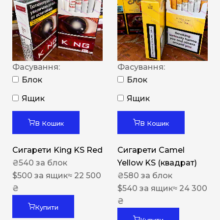
Фасування:
Фасування:
Блок
Блок
Ящик
Ящик
В Кошик
В Кошик
Сигарети King KS Red
Сигарети Camel
₴
540
за блок
Yellow KS (квадрат)
$
500
за ящик
≈ 22 500
₴
580
за блок
₴
$
540
за ящик
≈ 24 300
₴
Купити
Купити