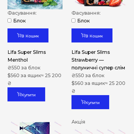
Фасування:
Фасування:
Блок
Блок
В Кошик
В Кошик
Lifa Super Slims
Lifa Super Slims
Menthol
Strawberry —
₴
550
за блок
полуничні супер слім
$
560
за ящик
≈ 25 200
₴
550
за блок
₴
$
560
за ящик
≈ 25 200
₴
Купити
Купити
Акція