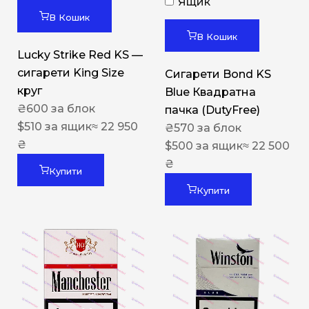
Ящик
В Кошик
В Кошик
Lucky Strike Red KS —
сигарети King Size
Сигарети Bond KS
круг
Blue Квадратна
₴
600
за блок
пачка (DutyFree)
$
510
за ящик
≈ 22 950
₴
570
за блок
₴
$
500
за ящик
≈ 22 500
₴
Купити
Купити