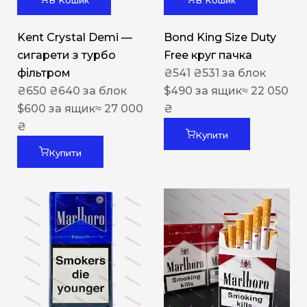
В Кошик
В Кошик
Kent Crystal Demi —
Bond King Size Duty
сигарети з турбо
Free круг пачка
фільтром
₴
541
₴
531
за блок
₴
650
₴
640
за блок
$
490
за ящик
≈ 22 050
$
600
за ящик
≈ 27 000
₴
₴
Купити
Купити