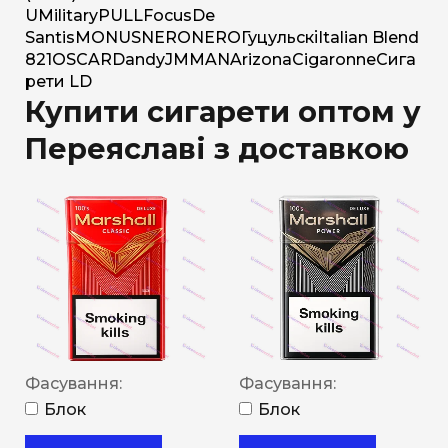
U
Military
PULL
Focus
De
Santis
MONUS
NERO
NERO
Гуцульскі
Italian Blend
821
OSCAR
Dandy
JM
MAN
Arizona
Cigaronne
Сига
рети LD
Купити сигарети оптом у
Переяславі з доставкою
Фасування:
Фасування:
Блок
Блок