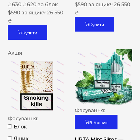
₴
630
₴
620
за блок
$
590
за ящик
≈ 26 550
$
590
за ящик
≈ 26 550
₴
₴
Купити
Купити
Акція
Фасування:
Фасування:
В Кошик
Блок
Ящик
URTA Mint Slims —