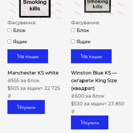
Фасування:
Фасування:
Блок
Блок
Ящик
Ящик
В Кошик
В Кошик
Manchester KS white
Winston Blue KS —
₴
555
за блок
сигарети King Size
$
505
за ящик
≈ 22 725
(квадрат)
₴
₴
600
за блок
$
530
за ящик
≈ 23 850
Купити
₴
Купити