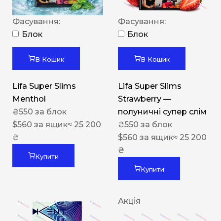
Фасування:
Фасування:
Блок
Блок
В Кошик
В Кошик
Lifa Super Slims
Lifa Super Slims
Menthol
Strawberry —
₴
550
за блок
полуничні супер слім
$
560
за ящик
≈ 25 200
₴
550
за блок
₴
$
560
за ящик
≈ 25 200
₴
Купити
Купити
Акція