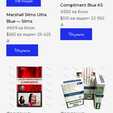
В Кошик
Compliment Blue KS
₴
550
за блок
Marshall Slims Ultra
$
510
за ящик
≈ 22 950
Blue — Slims
₴
₴
609
за блок
$
565
за ящик
≈ 25 425
Купити
₴
Купити