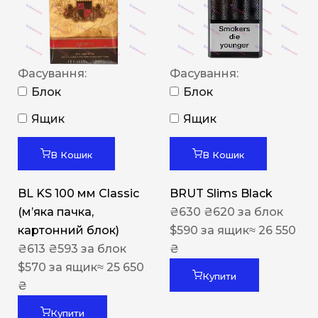
Фасування:
Фасування:
Блок
Блок
Ящик
Ящик
В Кошик
В Кошик
BL KS 100 мм Classic
BRUT Slims Black
(м’яка пачка,
₴
630
₴
620
за блок
картонний блок)
$
590
за ящик
≈ 26 550
₴
613
₴
593
за блок
₴
$
570
за ящик
≈ 25 650
Купити
₴
Купити