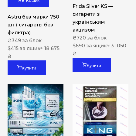
В Кошик
Frida Silver KS —
сигарети з
Astru без марки 750
українським
шт ( сигареты без
акцизом
фильтра)
₴
720
за блок
₴
349
за блок
$
690
за ящик
≈ 31 050
$
415
за ящик
≈ 18 675
₴
₴
Купити
Купити