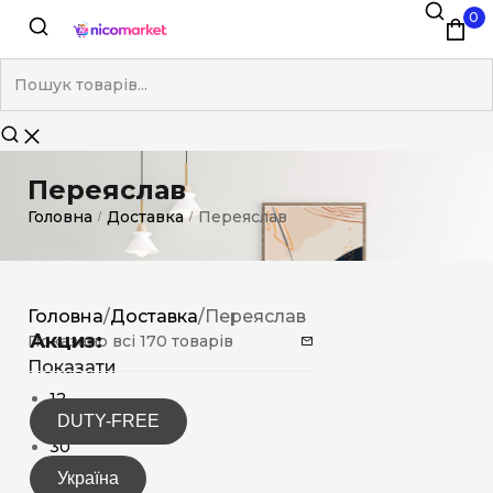
0
Переяслав
Головна
Доставка
Переяслав
/
/
Головна
/
Доставка
/
Переяслав
Акциз:
Показано всі 170 товарів
Показати
12
DUTY-FREE
15
30
Україна