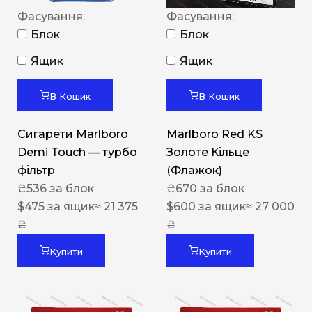
Фасування:
Фасування:
Блок
Блок
Ящик
Ящик
В Кошик
В Кошик
Сигарети Marlboro
Marlboro Red KS
Demi Touch — турбо
Золоте Кільце
фільтр
(Флажок)
₴
536
за блок
₴
670
за блок
$
475
за ящик
≈ 21 375
$
600
за ящик
≈ 27 000
₴
₴
Купити
Купити