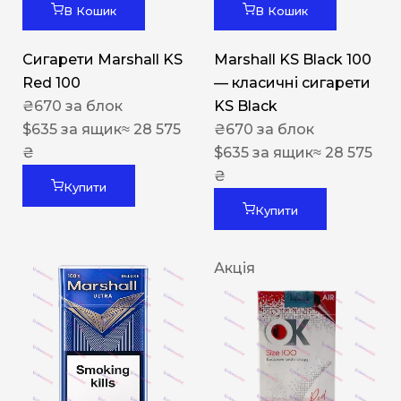
В Кошик
В Кошик
Сигарети Marshall KS
Marshall KS Black 100
Red 100
— класичні сигарети
₴
670
за блок
KS Black
$
635
за ящик
≈ 28 575
₴
670
за блок
₴
$
635
за ящик
≈ 28 575
₴
Купити
Купити
Акція