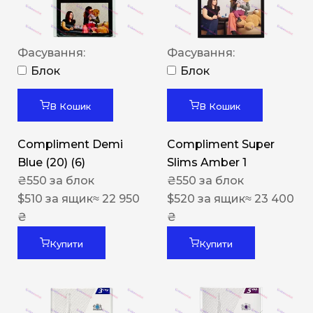
Фасування:
Фасування:
Блок
Блок
В Кошик
В Кошик
Compliment Demi
Compliment Super
Blue (20) (6)
Slims Amber 1
₴
550
за блок
₴
550
за блок
$
510
за ящик
≈ 22 950
$
520
за ящик
≈ 23 400
₴
₴
Купити
Купити