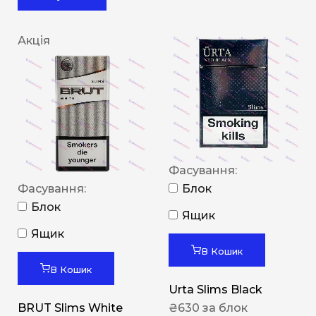
Акція
Фасування:
Фасування:
Блок
Блок
Ящик
Ящик
В Кошик
В Кошик
Urta Slims Black
BRUT Slims White
₴
630
за блок