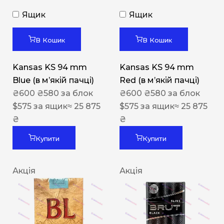
Ящик
Ящик
В Кошик
В Кошик
Kansas KS 94 mm
Kansas KS 94 mm
Blue (в мʼякій пачці)
Red (в мʼякій пачці)
₴
600
₴
580
за блок
₴
600
₴
580
за блок
$
575
за ящик
≈ 25 875
$
575
за ящик
≈ 25 875
₴
₴
Купити
Купити
Акція
Акція