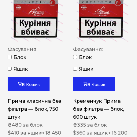
Фасування:
Фасування:
Блок
Блок
Ящик
Ящик
В Кошик
В Кошик
Прима класична без
Кременчук Прима
фільтра — блок, 750
без фільтра — блок,
штук
600 штук
₴
480
за блок
₴
335
за блок
$
410
за ящик
≈ 18 450
$
360
за ящик
≈ 16 200