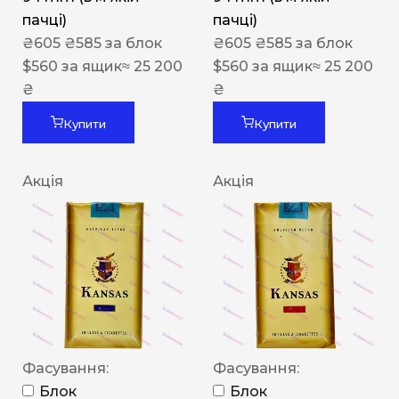
пачці)
пачці)
₴
605
₴
585
за блок
₴
605
₴
585
за блок
$
560
за ящик
≈ 25 200
$
560
за ящик
≈ 25 200
₴
₴
Купити
Купити
Акція
Акція
Фасування:
Фасування:
Блок
Блок