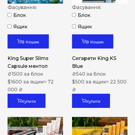
Фасування:
Фасування:
Блок
Блок
Ящик
Ящик
В Кошик
В Кошик
King Super Slims
Сигарети King KS
Capsule ментол
Blue
₴
1500
за блок
₴
540
за блок
$
1600
за ящик
≈ 72
$
500
за ящик
≈ 22 500
000 ₴
₴
Купити
Купити