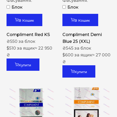
Фасування:
Фасування:
Блок
Блок
В Кошик
В Кошик
Compliment Red KS
Compliment Demi
₴
550
за блок
Blue 25 (XXL)
$
510
за ящик
≈ 22 950
₴
545
за блок
₴
$
600
за ящик
≈ 27 000
₴
Купити
Купити