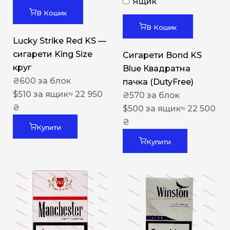
Ящик
В Кошик
В Кошик
Lucky Strike Red KS —
сигарети King Size
Сигарети Bond KS
круг
Blue Квадратна
₴
600
за блок
пачка (DutyFree)
$
510
за ящик
≈ 22 950
₴
570
за блок
₴
$
500
за ящик
≈ 22 500
₴
Купити
Купити