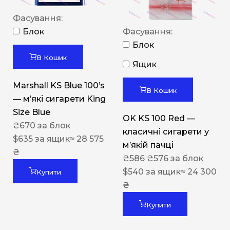
Фасування:
Блок
Фасування:
Блок
В Кошик
Ящик
Marshall KS Blue 100’s
В Кошик
— м’які сигарети King
Size Blue
OK KS 100 Red —
₴
670
за блок
класичні сигарети у
$
635
за ящик
≈ 28 575
м’якій пачці
₴
₴
586
₴
576
за блок
$
540
за ящик
≈ 24 300
Купити
₴
Купити