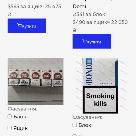
$
565
за ящик
≈ 25 425
Demi
₴
₴
541
за блок
$
490
за ящик
≈ 22 050
Купити
₴
Купити
Фасування:
Блок
Фасування:
Блок
Ящик