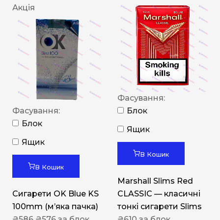
Акція
Фасування:
Фасування:
Блок
Блок
Ящик
Ящик
В Кошик
В Кошик
Marshall Slims Red
Сигарети OK Blue KS
CLASSIC — класичні
100mm (м’яка пачка)
тонкі сигарети Slims
₴
586
₴
576
за блок
₴
610
за блок