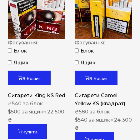
Фасування:
Фасування:
Блок
Блок
Ящик
Ящик
В Кошик
В Кошик
Сигарети King KS Red
Сигарети Camel
₴
540
за блок
Yellow KS (квадрат)
$
500
за ящик
≈ 22 500
₴
580
за блок
₴
$
540
за ящик
≈ 24 300
₴
Купити
Купити