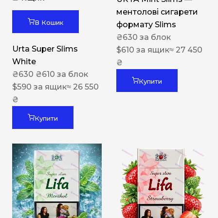
ментолові сигарети
В Кошик
формату Slims
₴
630
за блок
Urta Super Slims
$
610
за ящик
≈ 27 450
White
₴
₴
630
₴
610
за блок
Купити
$
590
за ящик
≈ 26 550
₴
Купити