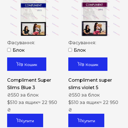
Фасування:
Фасування:
Блок
Блок
В Кошик
В Кошик
Compliment Super
Compliment super
Slims Blue 3
slims violet 5
₴
550
за блок
₴
550
за блок
$
510
за ящик
≈ 22 950
$
510
за ящик
≈ 22 950
₴
₴
Купити
Купити