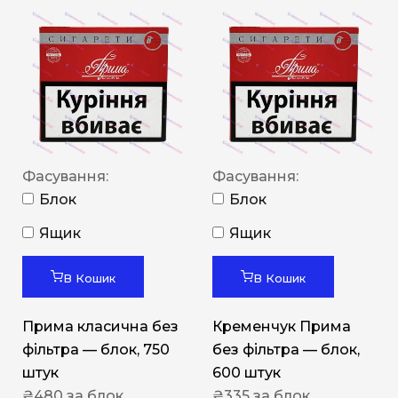
Фасування:
Фасування:
Блок
Блок
Ящик
Ящик
В Кошик
В Кошик
Прима класична без
Кременчук Прима
фільтра — блок, 750
без фільтра — блок,
штук
600 штук
₴
480
за блок
₴
335
за блок