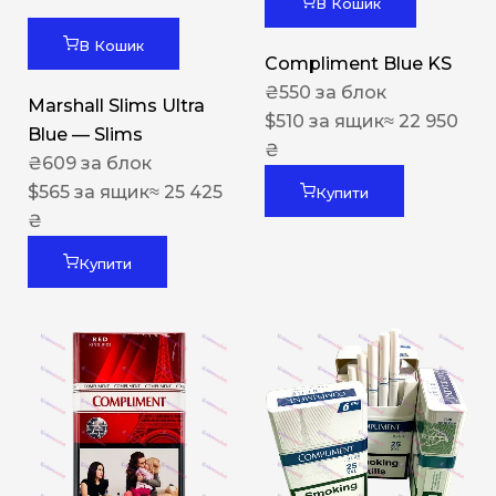
В Кошик
В Кошик
Compliment Blue KS
₴
550
за блок
Marshall Slims Ultra
$
510
за ящик
≈ 22 950
Blue — Slims
₴
₴
609
за блок
$
565
за ящик
≈ 25 425
Купити
₴
Купити