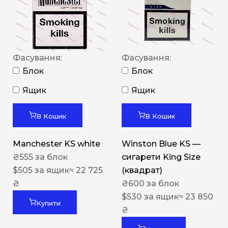
Фасування:
Фасування:
Блок
Блок
Ящик
Ящик
В Кошик
В Кошик
Manchester KS white
Winston Blue KS —
₴
555
за блок
сигарети King Size
$
505
за ящик
≈ 22 725
(квадрат)
₴
₴
600
за блок
$
530
за ящик
≈ 23 850
Купити
₴