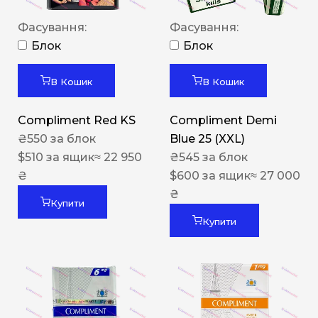
Фасування:
Фасування:
Блок
Блок
В Кошик
В Кошик
Compliment Red KS
Compliment Demi
₴
550
за блок
Blue 25 (XXL)
$
510
за ящик
≈ 22 950
₴
545
за блок
₴
$
600
за ящик
≈ 27 000
₴
Купити
Купити