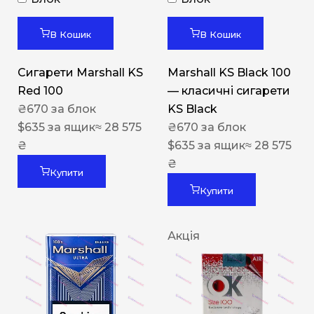
В Кошик
В Кошик
Сигарети Marshall KS
Marshall KS Black 100
Red 100
— класичні сигарети
₴
670
за блок
KS Black
$
635
за ящик
≈ 28 575
₴
670
за блок
₴
$
635
за ящик
≈ 28 575
₴
Купити
Купити
Акція