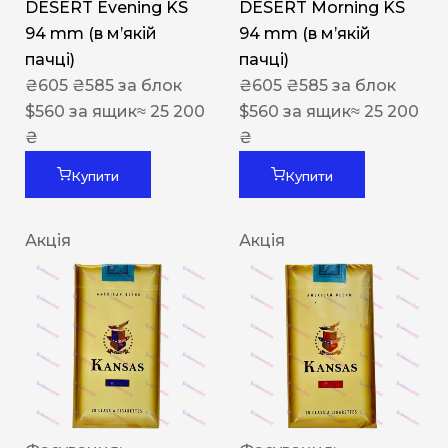
DESERT Evening KS
DESERT Morning KS
94 mm (в мʼякій
94 mm (в мʼякій
пачці)
пачці)
₴
605
₴
585
за блок
₴
605
₴
585
за блок
$
560
за ящик
≈ 25 200
$
560
за ящик
≈ 25 200
₴
₴
Купити
Купити
Акція
Акція