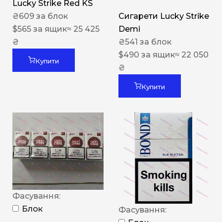
Lucky Strike Red KS
₴
609
за блок
Сигарети Lucky Strike
$
565
за ящик
≈ 25 425
Demi
₴
₴
541
за блок
$
490
за ящик
≈ 22 050
Купити
₴
Купити
Фасування:
Блок
Фасування: