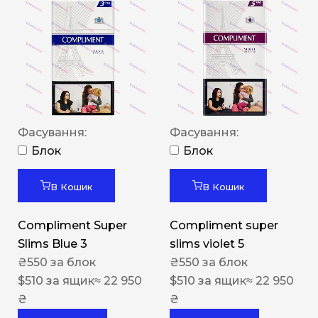
Фасування:
Фасування:
Блок
Блок
В Кошик
В Кошик
Compliment Super
Compliment super
Slims Blue 3
slims violet 5
₴
550
за блок
₴
550
за блок
$
510
за ящик
≈ 22 950
$
510
за ящик
≈ 22 950
₴
₴