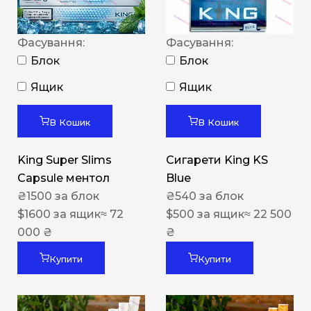
Фасування:
Фасування:
Блок
Блок
Ящик
Ящик
В Кошик
В Кошик
King Super Slims
Сигарети King KS
Capsule ментол
Blue
₴
1500
за блок
₴
540
за блок
$
1600
за ящик
≈ 72
$
500
за ящик
≈ 22 500
000 ₴
₴
Купити
Купити