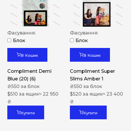
Фасування:
Фасування:
Блок
Блок
В Кошик
В Кошик
Compliment Demi
Compliment Super
Blue (20) (6)
Slims Amber 1
₴
550
за блок
₴
550
за блок
$
510
за ящик
≈ 22 950
$
520
за ящик
≈ 23 400
₴
₴
Купити
Купити