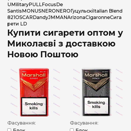
U
Military
PULL
Focus
De
Santis
MONUS
NERO
NERO
Гуцульскі
Italian Blend
821
OSCAR
Dandy
JM
MAN
Arizona
Cigaronne
Сига
рети LD
Купити сигарети оптом у
Миколаєві з доставкою
Новою Поштою
Фасування:
Фасування:
Блок
Блок