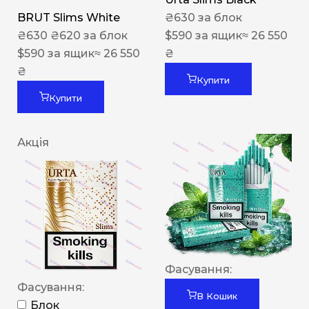
BRUT Slims White
₴
630
за блок
₴
630
₴
620
за блок
$
590
за ящик
≈ 26 550
$
590
за ящик
≈ 26 550
₴
₴
Купити
Купити
Акція
Фасування:
Фасування:
В Кошик
Блок