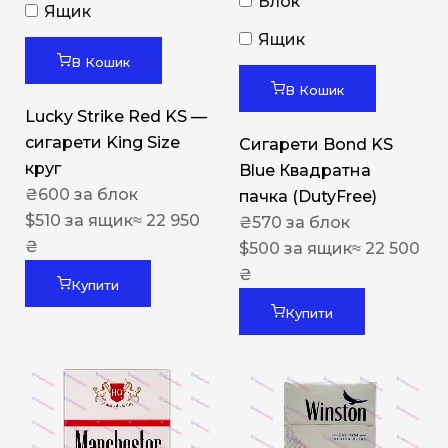
Блок
Ящик
Ящик
В Кошик
В Кошик
Lucky Strike Red KS —
сигарети King Size
Сигарети Bond KS
круг
Blue Квадратна
₴
600
за блок
пачка (DutyFree)
$
510
за ящик
≈ 22 950
₴
570
за блок
₴
$
500
за ящик
≈ 22 500
₴
Купити
Купити