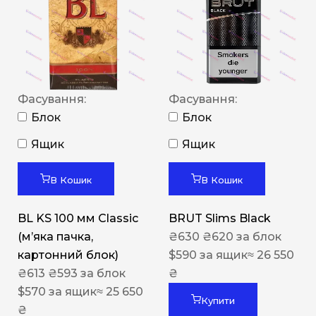
Фасування:
Фасування:
Блок
Блок
Ящик
Ящик
В Кошик
В Кошик
BL KS 100 мм Classic
BRUT Slims Black
(м’яка пачка,
₴
630
₴
620
за блок
картонний блок)
$
590
за ящик
≈ 26 550
₴
613
₴
593
за блок
₴
$
570
за ящик
≈ 25 650
Купити
₴