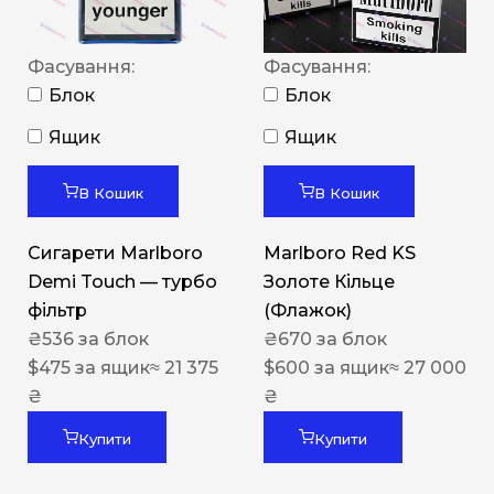
Фасування:
Фасування:
Блок
Блок
Ящик
Ящик
В Кошик
В Кошик
Сигарети Marlboro
Marlboro Red KS
Demi Touch — турбо
Золоте Кільце
фільтр
(Флажок)
₴
536
за блок
₴
670
за блок
$
475
за ящик
≈ 21 375
$
600
за ящик
≈ 27 000
₴
₴
Купити
Купити