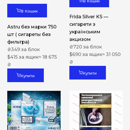
В Кошик
В Кошик
Frida Silver KS —
сигарети з
Astru без марки 750
українським
шт ( сигареты без
акцизом
фильтра)
₴
720
за блок
₴
349
за блок
$
690
за ящик
≈ 31 050
$
415
за ящик
≈ 18 675
₴
₴
Купити
Купити