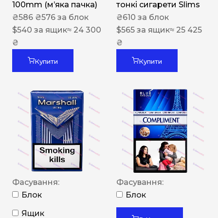
100mm (м’яка пачка)
тонкі сигарети Slims
₴
586
₴
576
за блок
₴
610
за блок
$
540
за ящик
≈ 24 300
$
565
за ящик
≈ 25 425
₴
₴
Купити
Купити
Фасування:
Фасування:
Блок
Блок
Ящик