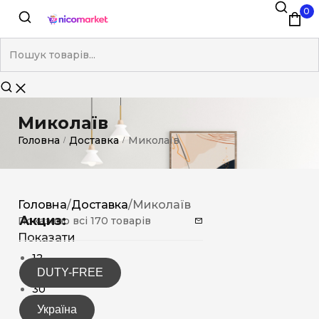
0
Миколаїв
Головна
Доставка
Миколаїв
/
/
Головна
/
Доставка
/
Миколаїв
Акциз:
Показано всі 170 товарів
Показати
12
DUTY-FREE
15
30
Україна