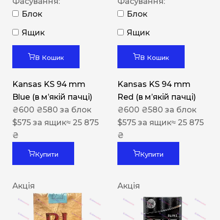
Фасування:
Фасування:
Блок
Блок
Ящик
Ящик
В Кошик
В Кошик
Kansas KS 94 mm
Kansas KS 94 mm
Blue (в мʼякій пачці)
Red (в мʼякій пачці)
₴
600
₴
580
за блок
₴
600
₴
580
за блок
$
575
за ящик
≈ 25 875
$
575
за ящик
≈ 25 875
₴
₴
Купити
Купити
Акція
Акція