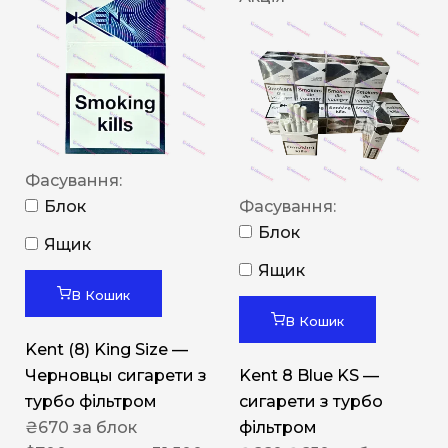
Фасування:
Блок
Фасування:
Блок
Ящик
Ящик
В Кошик
В Кошик
Kent (8) King Size —
Черновцы сигарети з
Kent 8 Blue KS —
турбо фільтром
сигарети з турбо
₴
670
за блок
фільтром