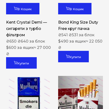
В Кошик
В Кошик
Kent Crystal Demi —
Bond King Size Duty
сигарети з турбо
Free круг пачка
фільтром
₴
541
₴
531
за блок
₴
650
₴
640
за блок
$
490
за ящик
≈ 22 050
$
600
за ящик
≈ 27 000
₴
₴
Купити
Купити