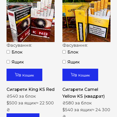
Фасування:
Фасування:
Блок
Блок
Ящик
Ящик
В Кошик
В Кошик
Сигарети King KS Red
Сигарети Camel
₴
540
за блок
Yellow KS (квадрат)
$
500
за ящик
≈ 22 500
₴
580
за блок
₴
$
540
за ящик
≈ 24 300
₴