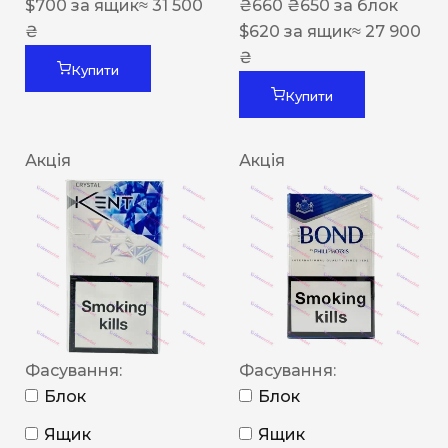
$
700
за ящик
≈ 31 500
₴
660
₴
650
за блок
₴
$
620
за ящик
≈ 27 900
₴
Купити
Купити
Акція
Акція
Фасування:
Фасування:
Блок
Блок
Ящик
Ящик