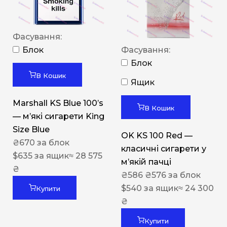
Фасування:
Блок
Фасування:
Блок
В Кошик
Ящик
Marshall KS Blue 100’s
В Кошик
— м’які сигарети King
Size Blue
OK KS 100 Red —
₴
670
за блок
класичні сигарети у
$
635
за ящик
≈ 28 575
м’якій пачці
₴
₴
586
₴
576
за блок
$
540
за ящик
≈ 24 300
Купити
₴
Купити