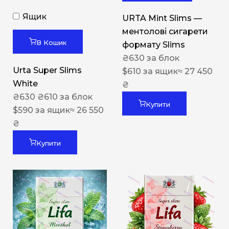
Ящик
URTA Mint Slims —
ментолові сигарети
В Кошик
формату Slims
₴
630
за блок
Urta Super Slims
$
610
за ящик
≈ 27 450
White
₴
₴
630
₴
610
за блок
Купити
$
590
за ящик
≈ 26 550
₴
Купити