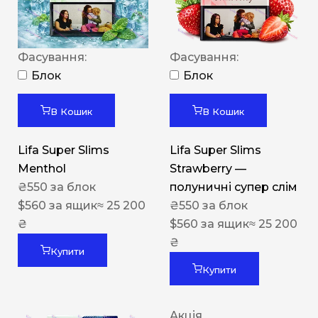
Фасування:
Фасування:
Блок
Блок
В Кошик
В Кошик
Lifa Super Slims
Lifa Super Slims
Menthol
Strawberry —
₴
550
за блок
полуничні супер слім
$
560
за ящик
≈ 25 200
₴
550
за блок
₴
$
560
за ящик
≈ 25 200
₴
Купити
Купити
Акція