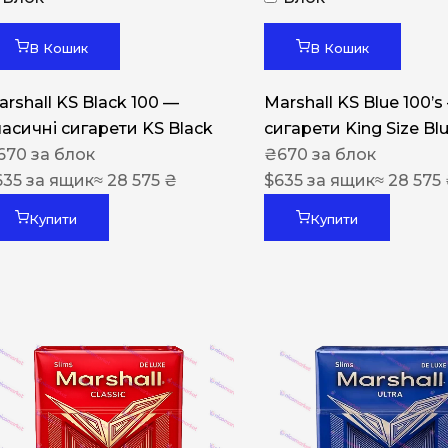
Акциз UA
Капсула (смак)
В Кошик
В Кошик
Manchester
arshall KS Black 100 —
Marshall KS Blue 100’s
Nistru
ласичні сигарети KS Black
сигарети King Size Bl
670
за блок
₴
670
за блок
Leana
635
за ящик
≈ 28 575 ₴
$
635
за ящик
≈ 28 575
Montecristo
Купити
Купити
ASTRU
Military
PULL
Focus
De Santis
MONUS