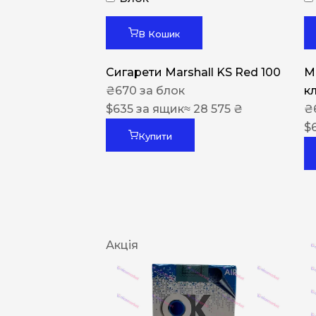
В Кошик
Сигарети Marshall KS Red 100
M
₴
670
за блок
к
$
635
за ящик
≈ 28 575 ₴
₴
$
Купити
Акція