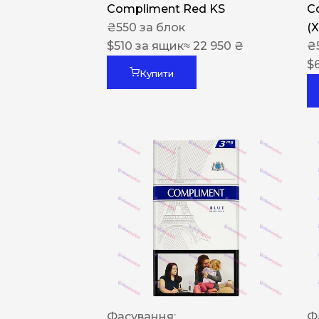
Compliment Red KS
C
₴
550
за блок
(
$
510
за ящик
≈ 22 950 ₴
₴
$
Купити
Фасування:
Ф