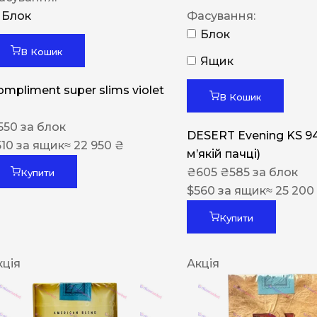
Блок
Фасування:
Блок
В Кошик
Ящик
ompliment super slims violet
В Кошик
550
за блок
DESERT Evening KS 9
510
за ящик
≈ 22 950 ₴
мʼякій пачці)
₴
605
₴
585
за блок
Купити
$
560
за ящик
≈ 25 200
Купити
кція
Акція