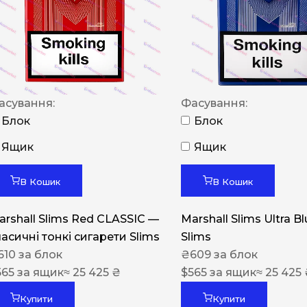
NERO
NERO
Гуцульскі
Italian Blend 821
асування:
Фасування:
OSCAR
Блок
Блок
Dandy
Ящик
Ящик
JM
В Кошик
В Кошик
MAN
arshall Slims Red CLASSIC —
Marshall Slims Ultra B
Arizona
ласичні тонкі сигарети Slims
Slims
Cigaronne
610
за блок
₴
609
за блок
565
за ящик
≈ 25 425 ₴
Сигарети LD
$
565
за ящик
≈ 25 425
Купити
Купити