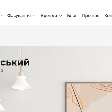
Фасування
Бренди
Блог
Про нас
Кон
Ящик
Elf Bar
Блок
Compliment
Львів
ьський
Marshall
ий
Marlboro
OK
ÜRTA
сула)
Lifa
BRUT