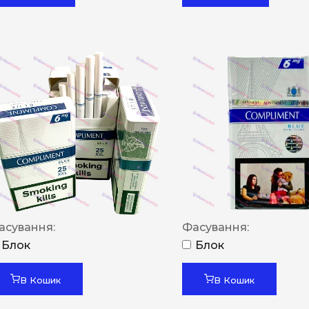
асування:
Фасування:
Блок
Блок
В Кошик
В Кошик