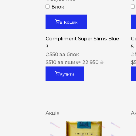
Блок
В Кошик
Compliment Super Slims Blue
C
3
5
₴
550
за блок
₴
$
510
за ящик
≈ 22 950 ₴
$
Купити
Акція
А