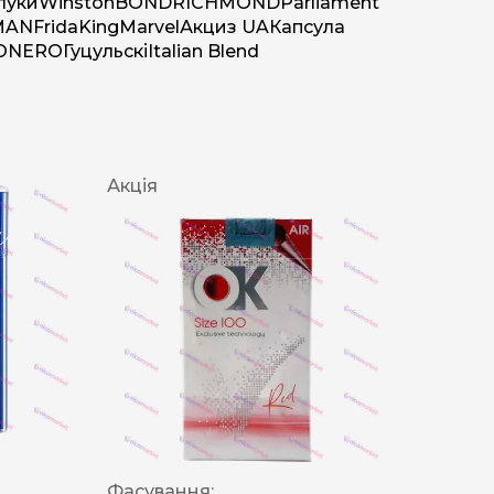
луки
Winston
BOND
RICHMOND
Parliament
MAN
Frida
King
Marvel
Акциз UA
Капсула
O
NERO
Гуцульскі
Italian Blend
Акція
Фасування: