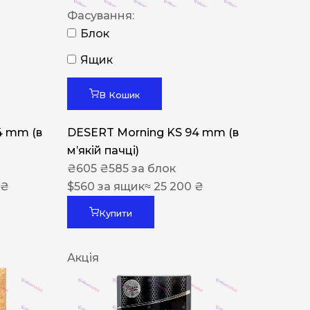
Фасування:
Блок
Ящик
В Кошик
4 mm (в
DESERT Morning KS 94 mm (в
мʼякій пачці)
₴
605
₴
585
за блок
 ₴
$
560
за ящик
≈ 25 200 ₴
Купити
Акція