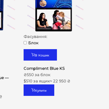
Фасування:
Блок
В Кошик
Compliment Blue KS
₴
550
за блок
lue —
$
510
за ящик
≈ 22 950 ₴
Купити
 ₴