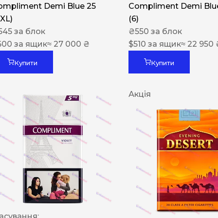
ompliment Demi Blue 25
Compliment Demi Blue
XXL)
(6)
545
за блок
₴
550
за блок
600
за ящик
≈ 27 000 ₴
$
510
за ящик
≈ 22 950 
Купити
Купити
Акція
асування: