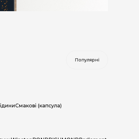
ідини
Смакові (капсула)