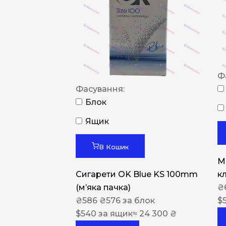
Ф
Фасування:
Блок
Ящик
В Кошик
M
Сигарети OK Blue KS 100mm
к
(м’яка пачка)
₴
₴
586
₴
576
за блок
$
$
540
за ящик
≈ 24 300 ₴