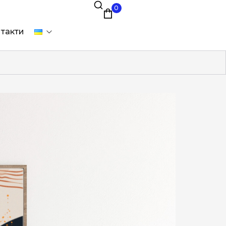
0
такти