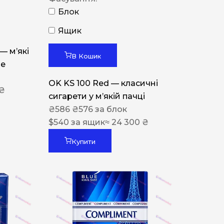
Блок
Ящик
 — м’які
В Кошик
ue
OK KS 100 Red — класичні
 ₴
сигарети у м’якій пачці
₴
586
₴
576
за блок
$
540
за ящик
≈ 24 300 ₴
Купити