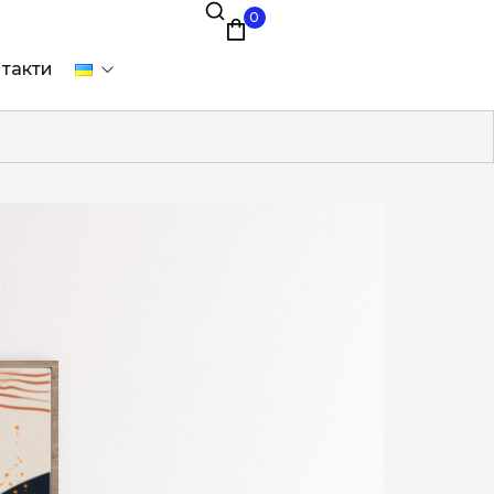
0
такти