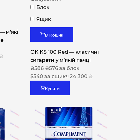
Блок
Ящик
 — м’які
В Кошик
ue
OK KS 100 Red — класичні
 ₴
сигарети у м’якій пачці
₴
586
₴
576
за блок
$
540
за ящик
≈ 24 300 ₴
Купити