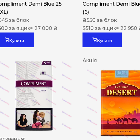
ompliment Demi Blue 25
Compliment Demi Blue
XXL)
(6)
545
за блок
₴
550
за блок
600
за ящик
≈ 27 000 ₴
$
510
за ящик
≈ 22 950 
Купити
Купити
Акція
асування: