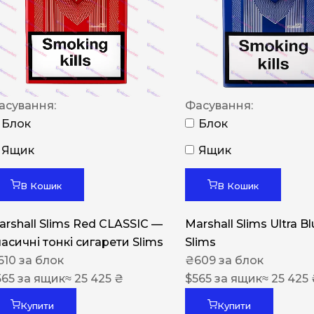
NERO
NERO
Гуцульскі
Italian Blend 821
асування:
Фасування:
OSCAR
Блок
Блок
Dandy
Ящик
Ящик
JM
В Кошик
В Кошик
MAN
arshall Slims Red CLASSIC —
Marshall Slims Ultra B
Arizona
ласичні тонкі сигарети Slims
Slims
Cigaronne
610
за блок
₴
609
за блок
565
за ящик
≈ 25 425 ₴
Сигарети LD
$
565
за ящик
≈ 25 425
Купити
Купити