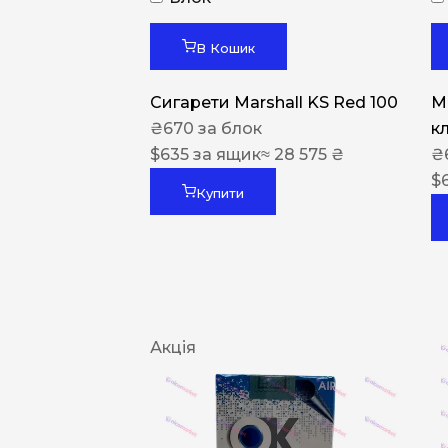
В Кошик
Сигарети Marshall KS Red 100
M
₴
670
за блок
к
$
635
за ящик
≈ 28 575 ₴
₴
$
Купити
Акція