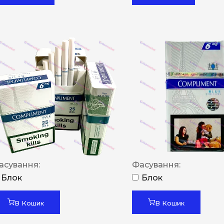
асування:
Фасування:
Блок
Блок
В Кошик
В Кошик