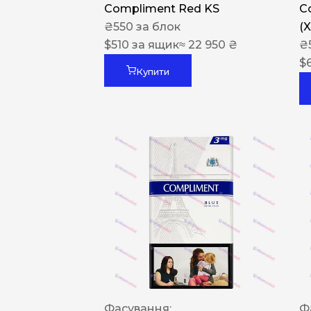
Compliment Red KS
C
₴
550
за блок
(
$
510
за ящик
≈ 22 950 ₴
₴
$
Купити
Фасування:
Ф