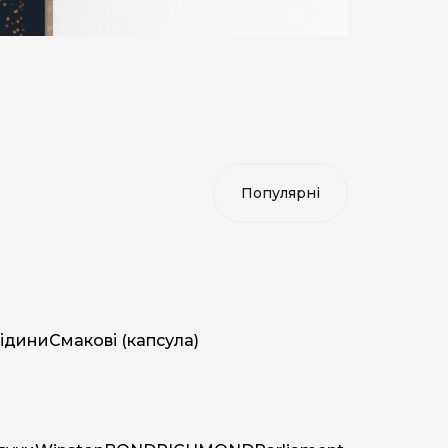
ідини
Смакові (капсула)