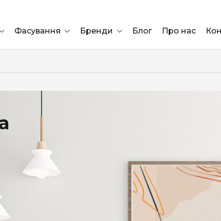
Фасування
Бренди
Блог
Про нас
Кон
Ящик
Elf Bar
Блок
Compliment
Львів
а
Marshall
Marlboro
OK
ÜRTA
сула)
Lifa
BRUT