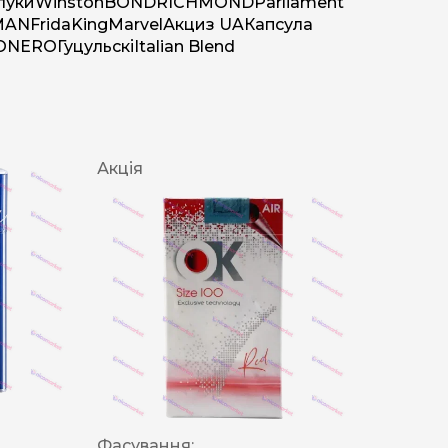
луки
Winston
BOND
RICHMOND
Parliament
MAN
Frida
King
Marvel
Акциз UA
Капсула
O
NERO
Гуцульскі
Italian Blend
Акція
Фасування: