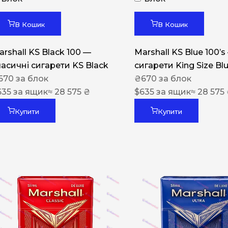
Акциз UA
Капсула (смак)
В Кошик
В Кошик
Manchester
arshall KS Black 100 —
Marshall KS Blue 100’s
Nistru
ласичні сигарети KS Black
сигарети King Size Bl
670
за блок
₴
670
за блок
Leana
635
за ящик
≈ 28 575 ₴
$
635
за ящик
≈ 28 575
Montecristo
Купити
Купити
ASTRU
Military
PULL
Focus
De Santis
MONUS