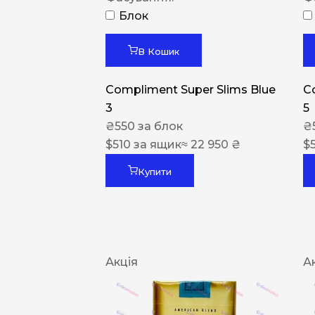
Блок
В Кошик
Compliment Super Slims Blue
C
3
5
₴
550
за блок
₴
$
510
за ящик
≈ 22 950 ₴
$
Купити
Акція
А