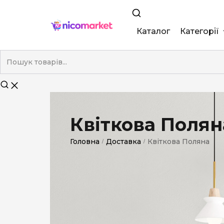
Каталог
Категорії
King Size
Demi
Super Slim
Квіткова Полян
Nano
Головна
Доставка
Квіткова Поляна
/
/
Без фільтра
Duty-Free
Електронні
Смакові (кап