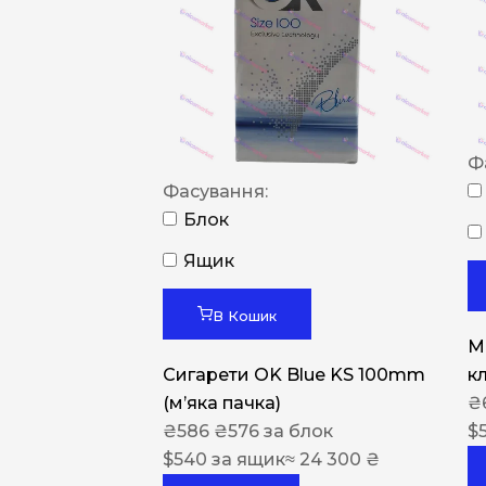
Ф
Фасування:
Блок
Ящик
В Кошик
M
Сигарети OK Blue KS 100mm
к
(м’яка пачка)
₴
₴
586
₴
576
за блок
$
$
540
за ящик
≈ 24 300 ₴