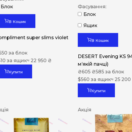
Блок
Фасування:
Блок
В Кошик
Ящик
ompliment super slims violet
В Кошик
550
за блок
DESERT Evening KS 9
510
за ящик
≈ 22 950 ₴
мʼякій пачці)
₴
605
₴
585
за блок
Купити
$
560
за ящик
≈ 25 200
Купити
кція
Акція