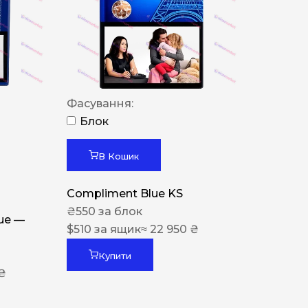
Фасування:
Блок
В Кошик
Compliment Blue KS
₴
550
за блок
lue —
$
510
за ящик
≈ 22 950 ₴
Купити
 ₴