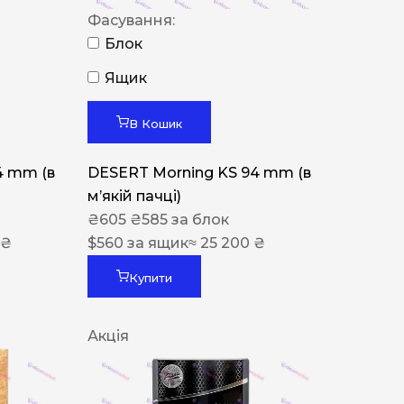
Фасування:
Блок
Ящик
В Кошик
4 mm (в
DESERT Morning KS 94 mm (в
мʼякій пачці)
₴
605
₴
585
за блок
 ₴
$
560
за ящик
≈ 25 200 ₴
Купити
Акція