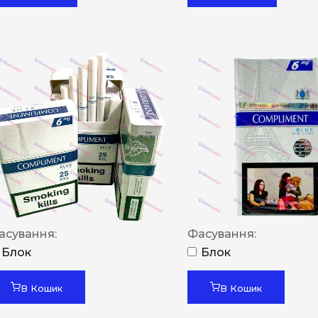
асування:
Фасування:
Блок
Блок
В Кошик
В Кошик