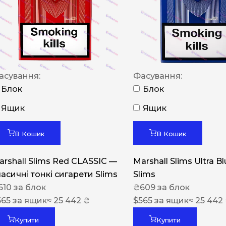
NERO
NERO
Гуцульскі
Italian Blend 821
асування:
Фасування:
OSCAR
Блок
Блок
Dandy
Ящик
Ящик
JM
В Кошик
В Кошик
MAN
arshall Slims Red CLASSIC —
Marshall Slims Ultra B
Arizona
ласичні тонкі сигарети Slims
Slims
Cigaronne
610
за блок
₴
609
за блок
565
за ящик
≈ 25 442 ₴
Сигарети LD
$
565
за ящик
≈ 25 442
Купити
Купити