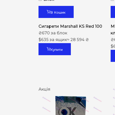
В Кошик
Сигарети Marshall KS Red 100
M
₴
670
за блок
к
$
635
за ящик
≈ 28 594 ₴
₴
$
Купити
Акція