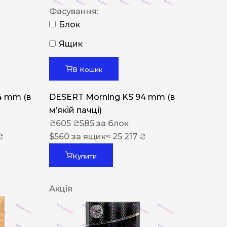
Фасування:
Блок
Ящик
В Кошик
4 mm (в
DESERT Morning KS 94 mm (в
мʼякій пачці)
₴
605
₴
585
за блок
₴
$
560
за ящик
≈ 25 217 ₴
Купити
Акція