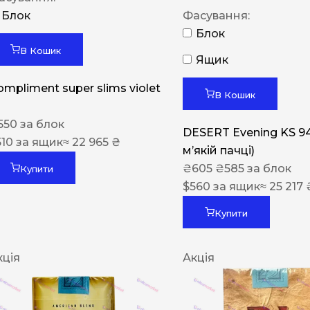
Блок
Фасування:
Блок
В Кошик
Ящик
ompliment super slims violet
В Кошик
550
за блок
DESERT Evening KS 9
510
за ящик
≈ 22 965 ₴
мʼякій пачці)
₴
605
₴
585
за блок
Купити
$
560
за ящик
≈ 25 217 
Купити
кція
Акція