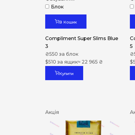
Блок
В Кошик
Compliment Super Slims Blue
C
3
5
₴
550
за блок
₴
$
510
за ящик
≈ 22 965 ₴
$
Купити
Акція
А