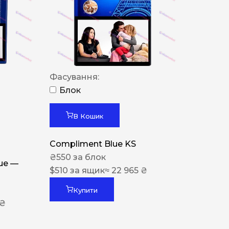
Фасування:
Блок
В Кошик
Compliment Blue KS
₴
550
за блок
lue —
$
510
за ящик
≈ 22 965 ₴
Купити
 ₴