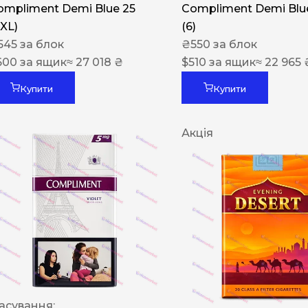
ompliment Demi Blue 25
Compliment Demi Blue
XXL)
(6)
545
за блок
₴
550
за блок
600
за ящик
≈ 27 018 ₴
$
510
за ящик
≈ 22 965 
Купити
Купити
Акція
асування: