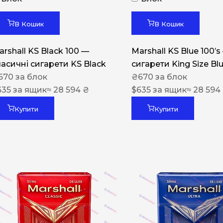
Акциз UA
Капсула (смак)
В Кошик
В Кошик
Manchester
arshall KS Black 100 —
Marshall KS Blue 100’s
Nistru
ласичні сигарети KS Black
сигарети King Size Bl
670
за блок
₴
670
за блок
Leana
635
за ящик
≈ 28 594 ₴
$
635
за ящик
≈ 28 594
Montecristo
Купити
Купити
ASTRU
Military
PULL
Focus
De Santis
MONUS