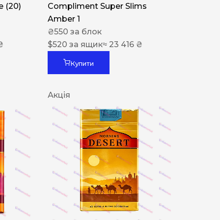
 (20)
Compliment Super Slims
Amber 1
₴
550
за блок
₴
$
520
за ящик
≈ 23 416 ₴
Купити
Акція