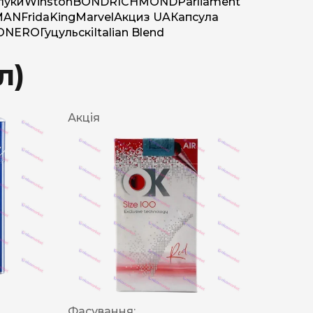
луки
Winston
BOND
RICHMOND
Parliament
MAN
Frida
King
Marvel
Акциз UA
Капсула
O
NERO
Гуцульскі
Italian Blend
л)
Акція
Фасування: