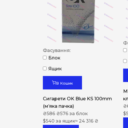
Ф
Фасування:
Блок
Ящик
В Кошик
M
Сигарети OK Blue KS 100mm
к
(м’яка пачка)
₴
₴
586
₴
576
за блок
$
$
540
за ящик
≈ 24 316 ₴