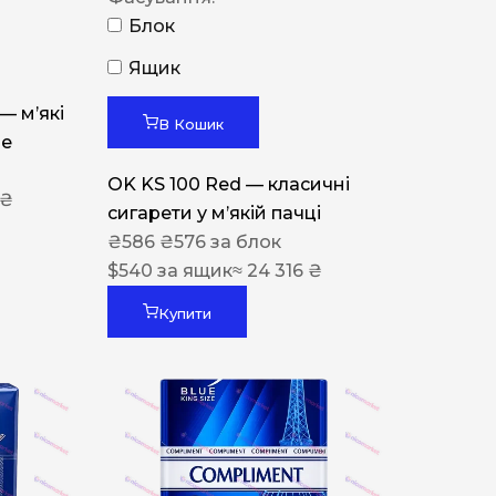
Блок
Ящик
 — м’які
В Кошик
ue
OK KS 100 Red — класичні
 ₴
сигарети у м’якій пачці
₴
586
₴
576
за блок
$
540
за ящик
≈ 24 316 ₴
Купити