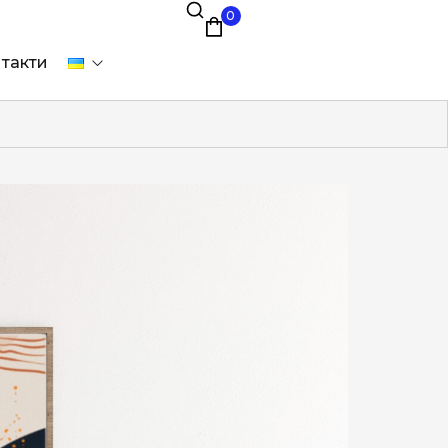
0
такти