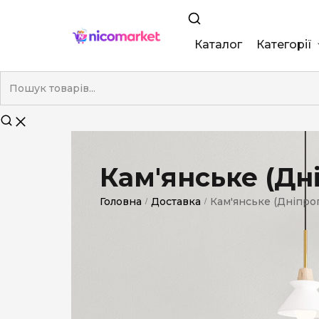
Каталог
Категорії
King Size
Demi
Super Slim
Кам'янське (Дн
Nano
Головна
Доставка
Кам'янське (Дніпро
/
/
Без фільтра
Duty-Free
Електронні
Смакові (кап