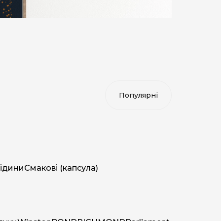
ідини
Смакові (капсула)