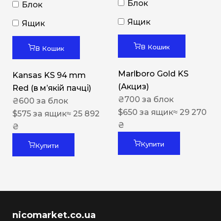
Блок
Блок
Ящик
Ящик
В Кошик
В Кошик
Marlboro Gold KS
Kansas KS 94 mm
(Акциз)
Red (в мʼякій пачці)
₴
700
за блок
₴
600
за блок
$
650
за ящик
≈ 29 270
$
575
за ящик
≈ 25 892
₴
₴
Купити
Купити
nicomarket.co.ua