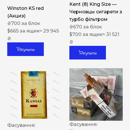
Kent (8) King Size —
Winston KS red
Черновцы сигарети з
(Акциз)
турбо фільтром
₴
700
за блок
₴
670
за блок
$
665
за ящик
≈ 29 945
$
700
за ящик
≈ 31 521
₴
₴
Купити
Купити
Фасування:
Фасування: