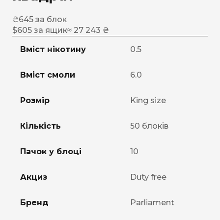
₴
645
за блок
$
605
за ящик
≈ 27 243 ₴
Вміст нікотину
0.5
Вміст смоли
6.0
Розмір
King size
Кількість
50 блоків
Пачок у блоці
10
Акциз
Duty free
Бренд
Parliament