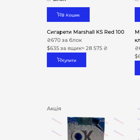
В Кошик
Сигарети Marshall KS Red 100
M
₴
670
за блок
к
$
635
за ящик
≈ 28 575 ₴
₴
$
Купити
Акція