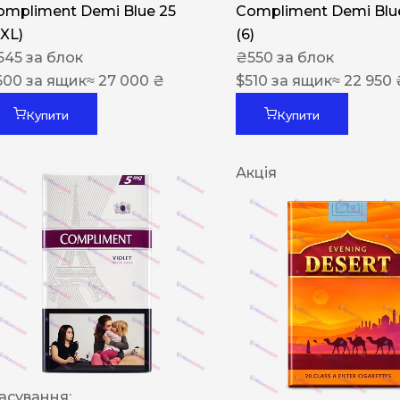
ompliment Demi Blue 25
Compliment Demi Blue
XXL)
(6)
545
за блок
₴
550
за блок
600
за ящик
≈ 27 000 ₴
$
510
за ящик
≈ 22 950 
Купити
Купити
Акція
асування: