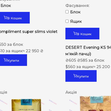
Блок
Фасування:
Блок
В Кошик
Ящик
ompliment super slims violet
В Кошик
550
за блок
DESERT Evening KS 9
510
за ящик
≈ 22 950 ₴
мʼякій пачці)
₴
605
₴
585
за блок
Купити
$
560
за ящик
≈ 25 200
Купити
кція
Акція