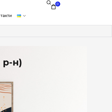
0
такти
 р-н)