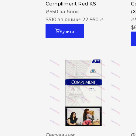
Compliment Red KS
C
₴
550
за блок
(
$
510
за ящик
≈ 22 950 ₴
₴
$
Купити
Фасування:
Ф