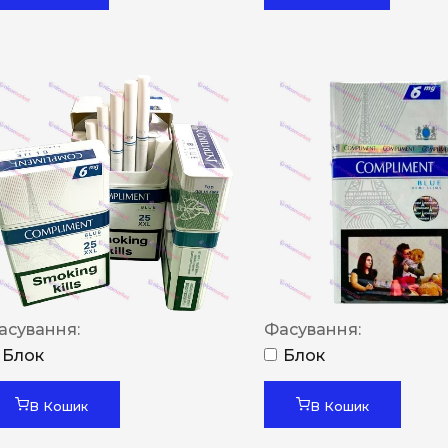
асування:
Фасування:
Блок
Блок
В Кошик
В Кошик