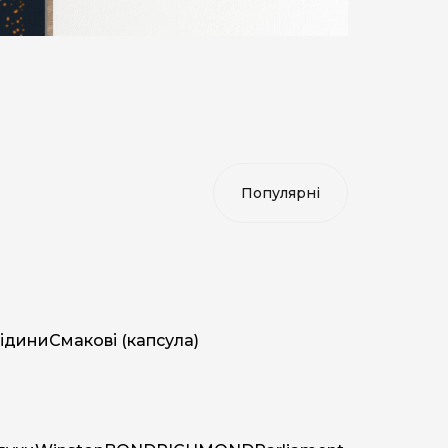
ідини
Смакові (капсула)