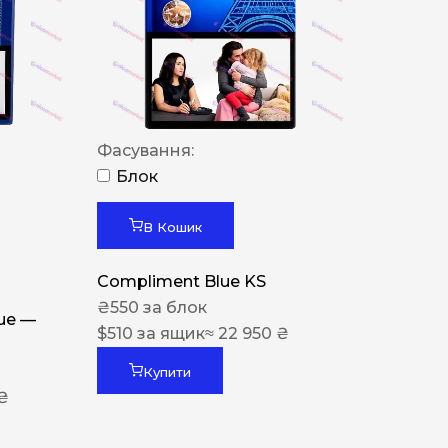
Фасування:
Блок
В Кошик
Compliment Blue KS
₴
550
за блок
lue —
$
510
за ящик
≈ 22 950 ₴
Купити
 ₴