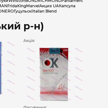
луки
Winston
BOND
RICHMOND
Parliament
MAN
Frida
King
Marvel
Акциз UA
Капсула
O
NERO
Гуцульскі
Italian Blend
ький р-н)
Акція
Фасування: