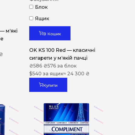
Блок
Ящик
 — м’які
В Кошик
ue
OK KS 100 Red — класичні
 ₴
сигарети у м’якій пачці
₴
586
₴
576
за блок
$
540
за ящик
≈ 24 300 ₴
Купити