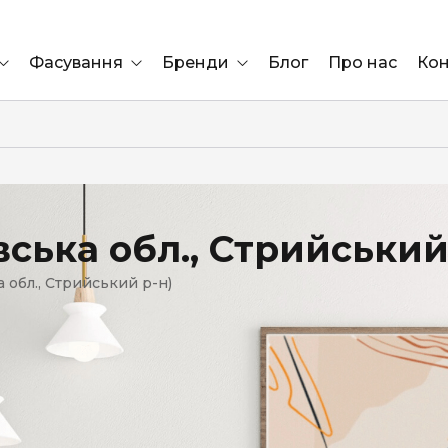
Фасування
Бренди
Блог
Про нас
Кон
Ящик
Elf Bar
Блок
Compliment
Львів
вська обл., Стрийський
Marshall
 обл., Стрийський р-н)
Marlboro
OK
ÜRTA
сула)
Lifa
BRUT