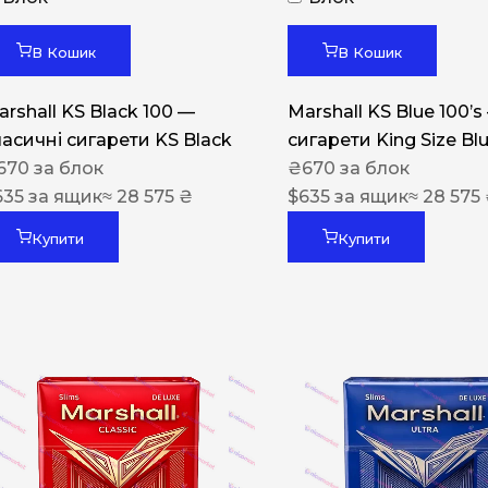
Акциз UA
Капсула (смак)
В Кошик
В Кошик
Manchester
arshall KS Black 100 —
Marshall KS Blue 100’s
Nistru
ласичні сигарети KS Black
сигарети King Size Bl
670
за блок
₴
670
за блок
Leana
635
за ящик
≈ 28 575 ₴
$
635
за ящик
≈ 28 575
Montecristo
Купити
Купити
ASTRU
Military
PULL
Focus
De Santis
MONUS