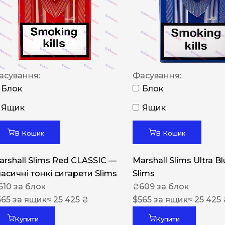
NERO
NERO
Гуцульскі
Italian Blend 821
асування:
Фасування:
OSCAR
Блок
Блок
Dandy
Ящик
Ящик
JM
В Кошик
В Кошик
MAN
arshall Slims Red CLASSIC —
Marshall Slims Ultra B
Arizona
ласичні тонкі сигарети Slims
Slims
Cigaronne
610
за блок
₴
609
за блок
565
за ящик
≈ 25 425 ₴
Сигарети LD
$
565
за ящик
≈ 25 425
Купити
Купити