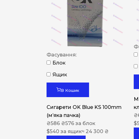
Ф
Фасування:
Блок
Ящик
В Кошик
M
Сигарети OK Blue KS 100mm
к
(м’яка пачка)
₴
₴
586
₴
576
за блок
$
$
540
за ящик
≈ 24 300 ₴