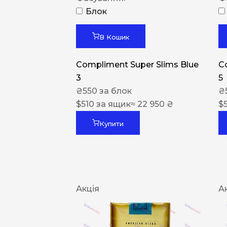
Блок
В Кошик
Compliment Super Slims Blue
C
3
5
₴
550
за блок
₴
$
510
за ящик
≈ 22 950 ₴
$
Купити
Акція
А