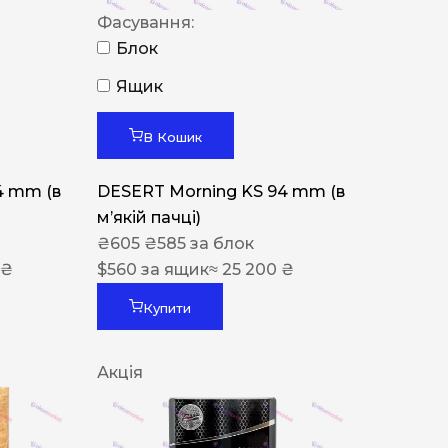
Фасування:
Блок
Ящик
В Кошик
4 mm (в
DESERT Morning KS 94 mm (в
мʼякій пачці)
₴
605
₴
585
за блок
 ₴
$
560
за ящик
≈ 25 200 ₴
Купити
Акція