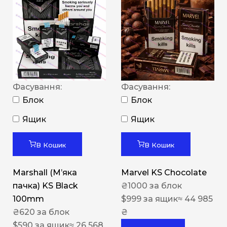
Фасування:
Фасування:
Блок
Блок
Ящик
Ящик
В Кошик
В Кошик
Marshall (М’яка
Marvel KS Chocolate
пачка) KS Black
₴
1000
за блок
100mm
$
999
за ящик
≈ 44 985
₴
620
за блок
₴
$
590
за ящик
≈ 26 568