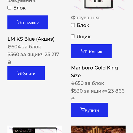
Фасування:
Блок
Фасування:
В Кошик
Блок
Ящик
LM KS Blue (Акциз)
₴
604
за блок
В Кошик
$
560
за ящик
≈ 25 217
₴
Marlboro Gold King
Купити
Size
₴
650
за блок
$
530
за ящик
≈ 23 866
₴
Купити