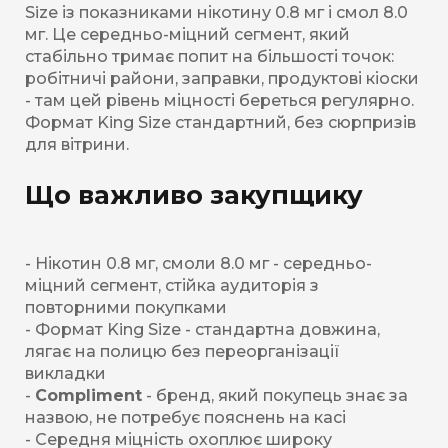
Size із показниками нікотину 0.8 мг і смол 8.0
мг. Це середньо-міцний сегмент, який
стабільно тримає попит на більшості точок:
робітничі райони, заправки, продуктові кіоски
- там цей рівень міцності береться регулярно.
Формат King Size стандартний, без сюрпризів
для вітрини.
Що важливо закупщику
- Нікотин 0.8 мг, смоли 8.0 мг - середньо-
міцний сегмент, стійка аудиторія з
повторними покупками
- Формат King Size - стандартна довжина,
лягає на полицю без переорганізації
викладки
-
Compliment
- бренд, який покупець знає за
назвою, не потребує пояснень на касі
- Середня міцність охоплює широку