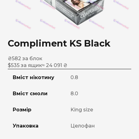
Compliment KS Black
₴
582
за блок
$
535
за ящик
≈ 24 091 ₴
Вміст нікотину
0.8
Вміст смоли
8.0
Розмір
King size
Упаковка
Целофан