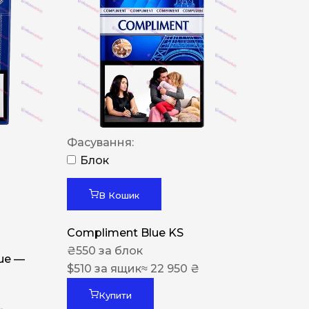
Фасування:
Блок
В Кошик
Compliment Blue KS
₴
550
за блок
lue —
$
510
за ящик
≈ 22 950 ₴
Купити