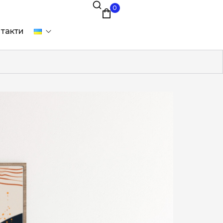
0
такти