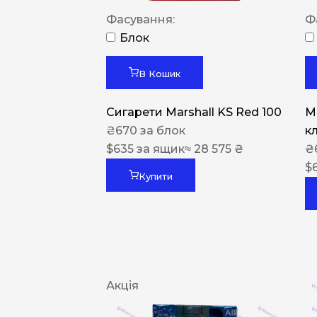
Фасування:
Ф
Блок
В Кошик
Сигарети Marshall KS Red 100
M
₴
670
за блок
к
$
635
за ящик
≈ 28 575 ₴
₴
$
Купити
Акція