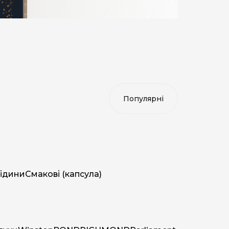
ідини
Смакові (капсула)