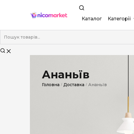
Каталог
Категорії
King Size
Demi
Super Slim
Ананьїв
Nano
Головна
Доставка
Ананьїв
/
/
Без фільтра
Duty-Free
Електронні
Смакові (кап