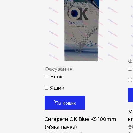
Ф
Фасування:
Блок
Ящик
В Кошик
M
Сигарети OK Blue KS 100mm
к
(м’яка пачка)
₴