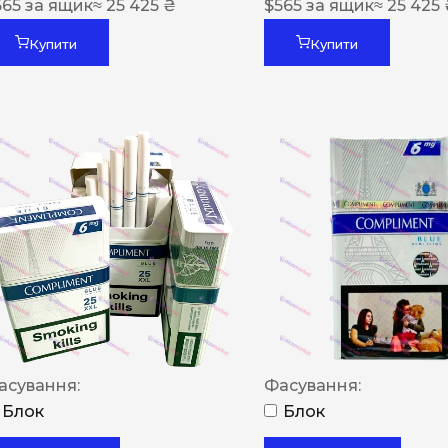
565
за ящик
≈ 25 425 ₴
$
565
за ящик
≈ 25 425
Купити
Купити
асування:
Фасування:
Блок
Блок