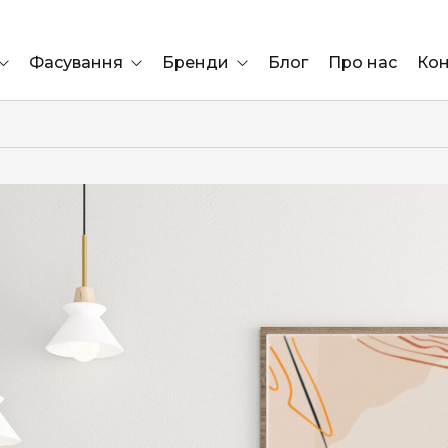
Фасування
Бренди
Блог
Про нас
Кон
Ящик
Elf Bar
Блок
Compliment
Львів
Marshall
Marlboro
OK
ÜRTA
сула)
Lifa
BRUT