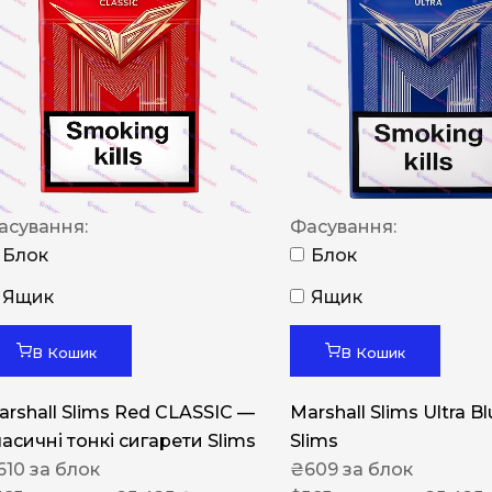
NERO
NERO
Гуцульскі
Italian Blend 821
OSCAR
асування:
Фасування:
Dandy
Блок
Блок
JM
Ящик
Ящик
MAN
Arizona
В Кошик
В Кошик
Cigaronne
arshall Slims Red CLASSIC —
Marshall Slims Ultra B
Сигарети LD
ласичні тонкі сигарети Slims
Slims
610
за блок
₴
609
за блок