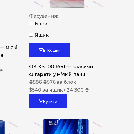
Фасування:
Блок
Ящик
 — м’які
В Кошик
ue
OK KS 100 Red — класичні
 ₴
сигарети у м’якій пачці
₴
586
₴
576
за блок
$
540
за ящик
≈ 24 300 ₴
Купити