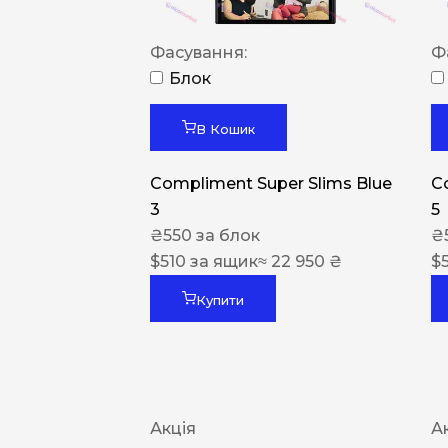
Фасування:
Ф
Блок
В Кошик
Compliment Super Slims Blue
C
3
5
₴
550
за блок
₴
$
510
за ящик
≈ 22 950 ₴
$
Купити
Акція
А