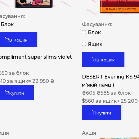
асування:
Блок
Фасування:
Блок
В Кошик
Ящик
ompliment super slims violet
В Кошик
550
за блок
DESERT Evening KS 9
510
за ящик
≈ 22 950 ₴
мʼякій пачці)
₴
605
₴
585
за блок
Купити
$
560
за ящик
≈ 25 200
Купити
кція
Акція