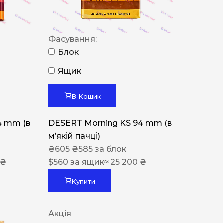
Фасування:
Блок
Ящик
В Кошик
4 mm (в
DESERT Morning KS 94 mm (в
мʼякій пачці)
₴
605
₴
585
за блок
 ₴
$
560
за ящик
≈ 25 200 ₴
Купити
Акція