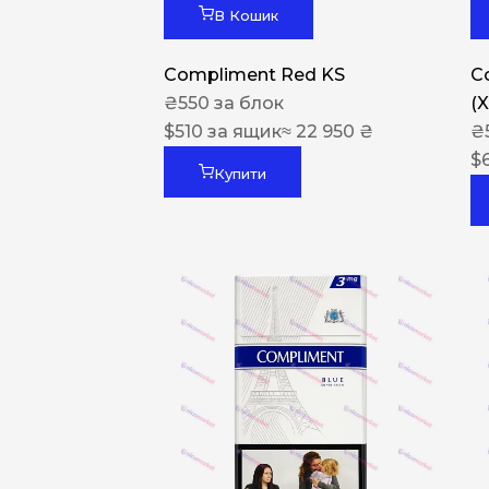
В Кошик
Compliment Red KS
C
₴
550
за блок
(
$
510
за ящик
≈ 22 950 ₴
₴
$
Купити