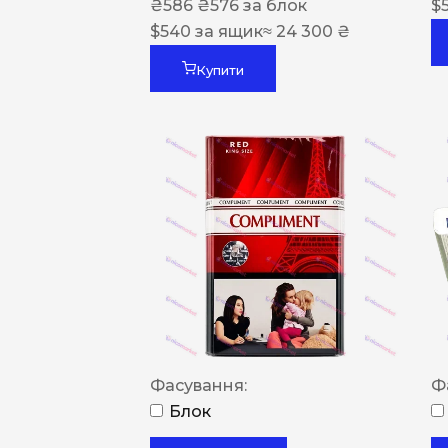
₴
586
₴
576
за блок
$
$
540
за ящик
≈ 24 300 ₴
Купити
Фасування:
Ф
Блок