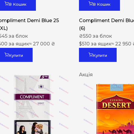
В Кошик
В Кошик
ompliment Demi Blue 25
Compliment Demi Blue
XXL)
(6)
545
за блок
₴
550
за блок
600
за ящик
≈ 27 000 ₴
$
510
за ящик
≈ 22 950 
Купити
Купити
Акція