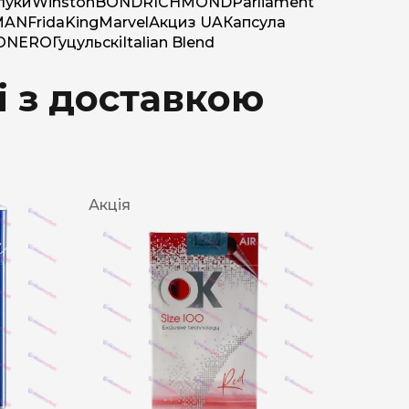
луки
Winston
BOND
RICHMOND
Parliament
MAN
Frida
King
Marvel
Акциз UA
Капсула
O
NERO
Гуцульскі
Italian Blend
і з доставкою
Акція