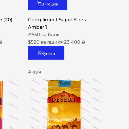
В Кошик
 (20)
Compliment Super Slims
Amber 1
₴
550
за блок
₴
$
520
за ящик
≈ 23 400 ₴
Купити
Акція