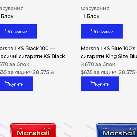
Акциз UA
асування:
Фасування:
Капсула (смак)
Блок
Блок
Manchester
В Кошик
В Кошик
Nistru
arshall KS Black 100 —
Marshall KS Blue 100’s
Leana
ласичні сигарети KS Black
сигарети King Size Bl
Montecristo
670
за блок
₴
670
за блок
635
за ящик
≈ 28 575 ₴
$
635
за ящик
≈ 28 575
ASTRU
Military
Купити
Купити
PULL
Focus
De Santis
MONUS