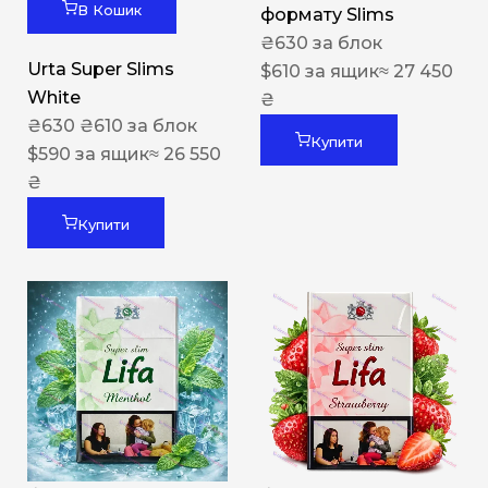
В Кошик
формату Slims
₴
630
за блок
Urta Super Slims
$
610
за ящик
≈ 27 450
White
₴
₴
630
₴
610
за блок
Купити
$
590
за ящик
≈ 26 550
₴
Купити