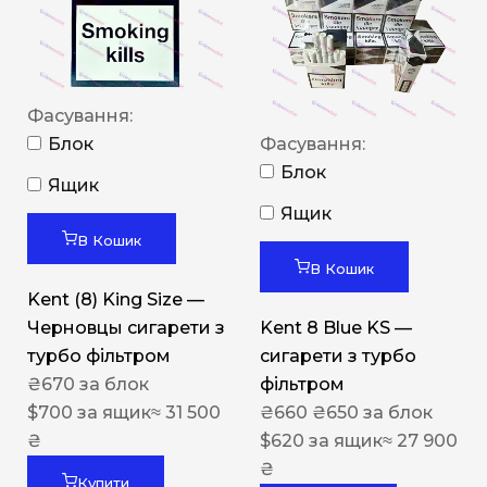
Фасування:
Блок
Фасування:
Блок
Ящик
Ящик
В Кошик
В Кошик
Kent (8) King Size —
Черновцы сигарети з
Kent 8 Blue KS —
турбо фільтром
сигарети з турбо
₴
670
за блок
фільтром
$
700
за ящик
≈ 31 500
₴
660
₴
650
за блок
₴
$
620
за ящик
≈ 27 900
₴
Купити