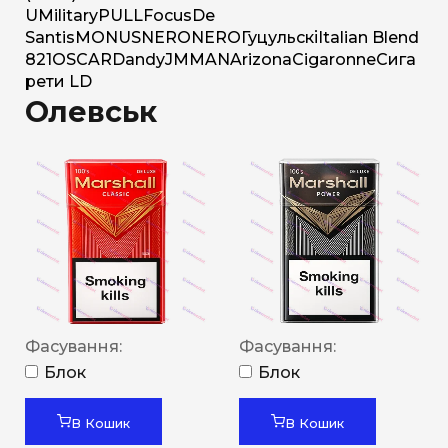
U
Military
PULL
Focus
De
Santis
MONUS
NERO
NERO
Гуцульскі
Italian Blend
821
OSCAR
Dandy
JM
MAN
Arizona
Cigaronne
Сига
рети LD
Олевськ
Фасування:
Фасування:
Блок
Блок
В Кошик
В Кошик