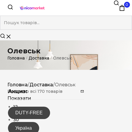
0
Олевськ
Головна
Доставка
Олевськ
/
/
Головна
/
Доставка
/
Олевськ
Акциз:
Показано всі 170 товарів
Показати
12
DUTY-FREE
15
30
Україна