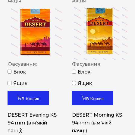
Акція
Акція
Фасування:
Фасування:
Блок
Блок
Ящик
Ящик
В Кошик
В Кошик
DESERT Evening KS
DESERT Morning KS
94 mm (в мʼякій
94 mm (в мʼякій
пачці)
пачці)