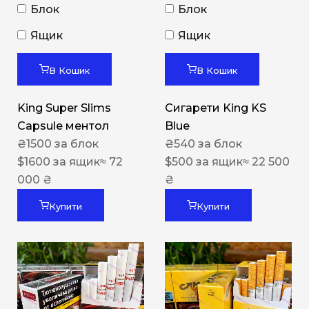
Блок
Блок
Ящик
Ящик
В Кошик
В Кошик
King Super Slims
Сигарети King KS
Capsule ментол
Blue
₴
1500
за блок
₴
540
за блок
$
1600
за ящик
≈ 72
$
500
за ящик
≈ 22 500
000 ₴
₴
Купити
Купити