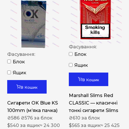
Фасування:
Фасування:
Блок
Блок
Ящик
Ящик
В Кошик
В Кошик
Marshall Slims Red
Сигарети OK Blue KS
CLASSIC — класичні
100mm (м’яка пачка)
тонкі сигарети Slims
₴
586
₴
576
за блок
₴
610
за блок
$
540
за ящик
≈ 24 300
$
565
за ящик
≈ 25 425