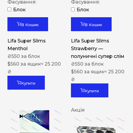
Фасування:
Фасування:
Блок
Блок
В Кошик
В Кошик
Lifa Super Slims
Lifa Super Slims
Menthol
Strawberry —
₴
550
за блок
полуничні супер слім
$
560
за ящик
≈ 25 200
₴
550
за блок
₴
$
560
за ящик
≈ 25 200
₴
Купити
Купити
Акція