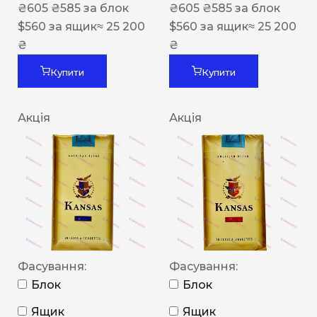
₴
605
₴
585
за блок
₴
605
₴
585
за блок
$
560
за ящик
≈ 25 200
$
560
за ящик
≈ 25 200
₴
₴
Купити
Купити
Акція
Акція
Фасування:
Фасування:
Блок
Блок
Ящик
Ящик