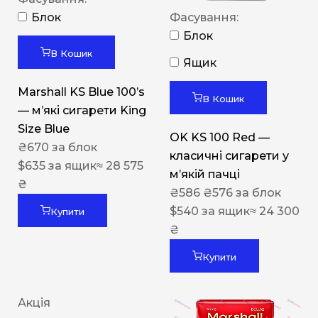
Блок
Фасування:
Блок
В Кошик
Ящик
Marshall KS Blue 100’s
В Кошик
— м’які сигарети King
Size Blue
OK KS 100 Red —
₴
670
за блок
класичні сигарети у
$
635
за ящик
≈ 28 575
м’якій пачці
₴
₴
586
₴
576
за блок
$
540
за ящик
≈ 24 300
Купити
₴
Купити
Акція