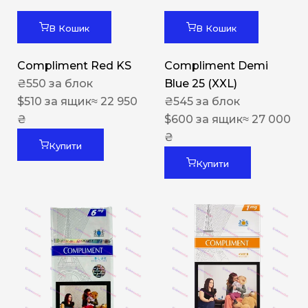
В Кошик
В Кошик
Compliment Red KS
Compliment Demi
₴
550
за блок
Blue 25 (XXL)
$
510
за ящик
≈ 22 950
₴
545
за блок
₴
$
600
за ящик
≈ 27 000
₴
Купити
Купити