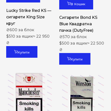
В Кошик
Lucky Strike Red KS —
сигарети King Size
Сигарети Bond KS
круг
Blue Квадратна
₴
600
за блок
пачка (DutyFree)
$
510
за ящик
≈ 22 950
₴
570
за блок
₴
$
500
за ящик
≈ 22 500
₴
Купити
Купити