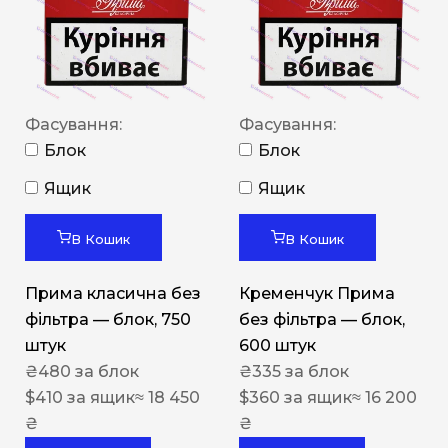
Фасування:
Фасування:
Блок
Блок
Ящик
Ящик
В Кошик
В Кошик
Прима класична без
Кременчук Прима
фільтра — блок, 750
без фільтра — блок,
штук
600 штук
₴
480
за блок
₴
335
за блок
$
410
за ящик
≈ 18 450
$
360
за ящик
≈ 16 200
₴
₴