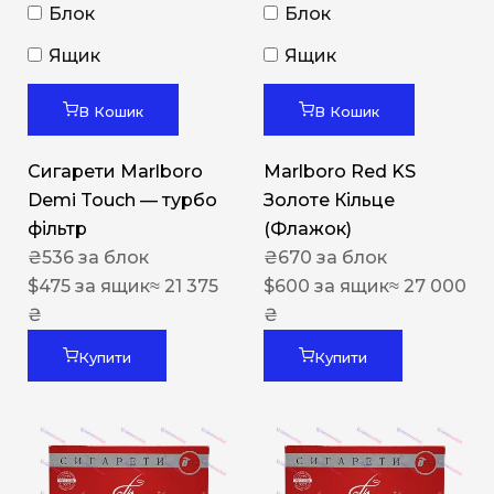
Блок
Блок
Ящик
Ящик
В Кошик
В Кошик
Сигарети Marlboro
Marlboro Red KS
Demi Touch — турбо
Золоте Кільце
фільтр
(Флажок)
₴
536
за блок
₴
670
за блок
$
475
за ящик
≈ 21 375
$
600
за ящик
≈ 27 000
₴
₴
Купити
Купити