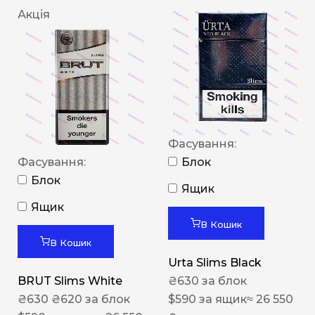
Акція
Фасування:
Фасування:
Блок
Блок
Ящик
Ящик
В Кошик
В Кошик
Urta Slims Black
BRUT Slims White
₴
630
за блок
₴
630
₴
620
за блок
$
590
за ящик
≈ 26 550