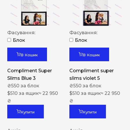
Фасування:
Фасування:
Блок
Блок
В Кошик
В Кошик
Compliment Super
Compliment super
Slims Blue 3
slims violet 5
₴
550
за блок
₴
550
за блок
$
510
за ящик
≈ 22 950
$
510
за ящик
≈ 22 950
₴
₴
Купити
Купити