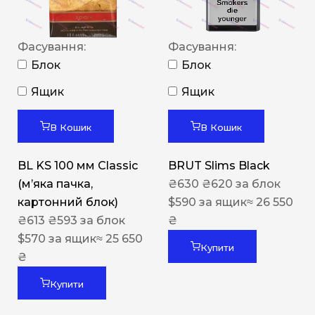
Фасування:
Фасування:
Блок
Блок
Ящик
Ящик
В Кошик
В Кошик
BL KS 100 мм Classic
BRUT Slims Black
(м’яка пачка,
₴
630
₴
620
за блок
картонний блок)
$
590
за ящик
≈ 26 550
₴
613
₴
593
за блок
₴
$
570
за ящик
≈ 25 650
Купити
₴
Купити