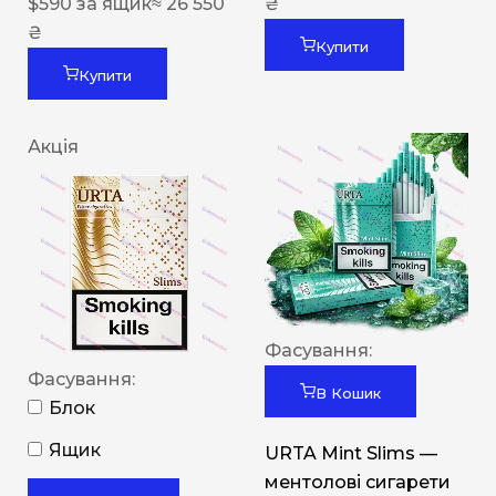
$
590
за ящик
≈ 26 550
₴
₴
Купити
Купити
Акція
Фасування:
Фасування:
В Кошик
Блок
Ящик
URTA Mint Slims —
ментолові сигарети