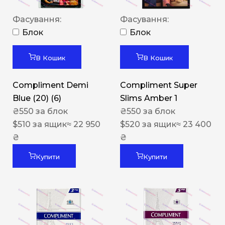
Фасування:
Фасування:
Блок
Блок
В Кошик
В Кошик
Compliment Demi
Compliment Super
Blue (20) (6)
Slims Amber 1
₴
550
за блок
₴
550
за блок
$
510
за ящик
≈ 22 950
$
520
за ящик
≈ 23 400
₴
₴
Купити
Купити