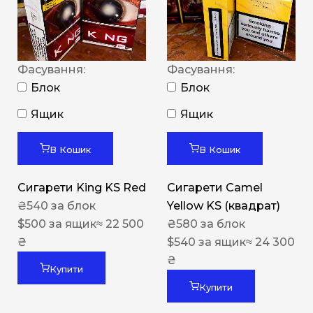
Фасування:
Фасування:
Блок
Блок
Ящик
Ящик
В Кошик
В Кошик
Сигарети King KS Red
Сигарети Camel
₴
540
за блок
Yellow KS (квадрат)
$
500
за ящик
≈ 22 500
₴
580
за блок
₴
$
540
за ящик
≈ 24 300
₴
Купити
Купити