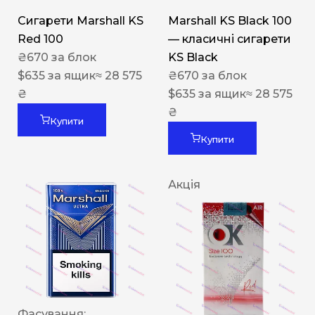
Сигарети Marshall KS
Marshall KS Black 100
Red 100
— класичні сигарети
₴
670
за блок
KS Black
$
635
за ящик
≈ 28 575
₴
670
за блок
₴
$
635
за ящик
≈ 28 575
₴
Купити
Купити
Акція
Фасування: