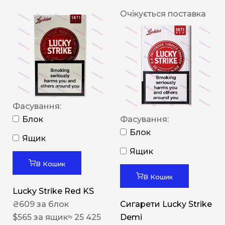
Очікується поставка
Фасування:
Блок
Фасування:
Блок
Ящик
Ящик
В Кошик
В Кошик
Lucky Strike Red KS
₴
609
за блок
Сигарети Lucky Strike
$
565
за ящик
≈ 25 425
Demi