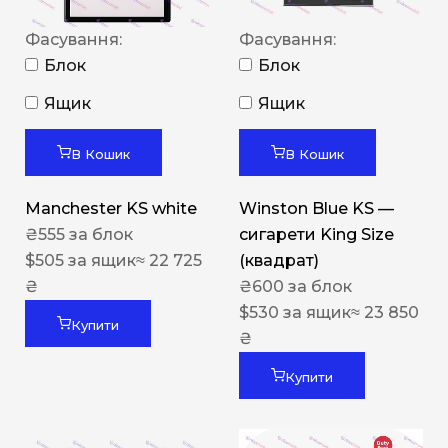
Фасування:
Фасування:
Блок
Блок
Ящик
Ящик
В Кошик
В Кошик
Manchester KS white
Winston Blue KS —
₴
555
за блок
сигарети King Size
$
505
за ящик
≈ 22 725
(квадрат)
₴
₴
600
за блок
$
530
за ящик
≈ 23 850
Купити
₴
Купити