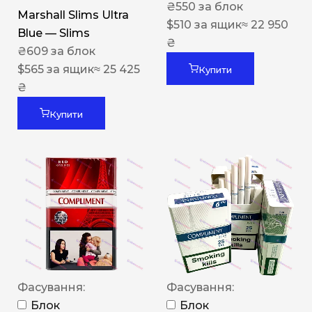
₴
550
за блок
Marshall Slims Ultra
$
510
за ящик
≈ 22 950
Blue — Slims
₴
₴
609
за блок
$
565
за ящик
≈ 25 425
Купити
₴
Купити
Фасування:
Фасування:
Блок
Блок