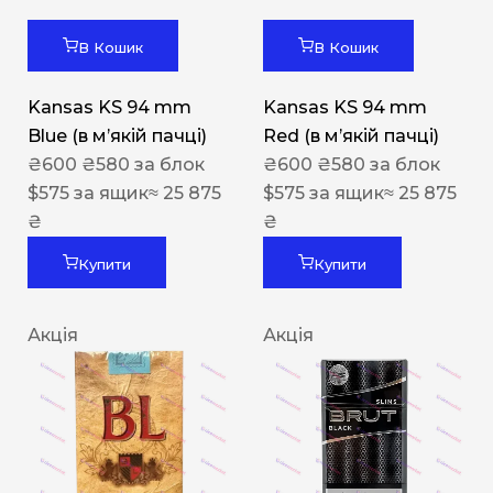
В Кошик
В Кошик
Kansas KS 94 mm
Kansas KS 94 mm
Blue (в мʼякій пачці)
Red (в мʼякій пачці)
₴
600
₴
580
за блок
₴
600
₴
580
за блок
$
575
за ящик
≈ 25 875
$
575
за ящик
≈ 25 875
₴
₴
Купити
Купити
Акція
Акція