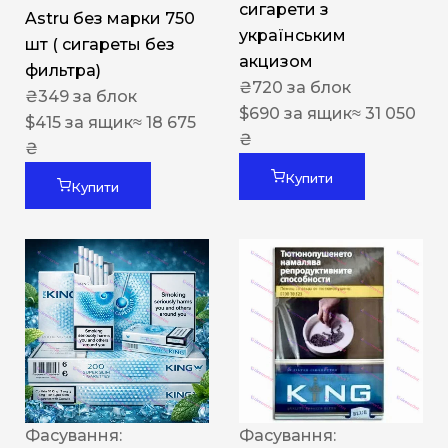
сигарети з
Astru без марки 750
українським
шт ( сигареты без
акцизом
фильтра)
₴
720
за блок
₴
349
за блок
$
690
за ящик
≈ 31 050
$
415
за ящик
≈ 18 675
₴
₴
Купити
Купити
Фасування:
Фасування: