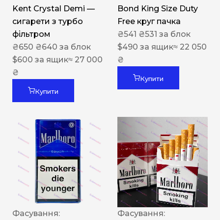
Kent Crystal Demi —
Bond King Size Duty
сигарети з турбо
Free круг пачка
фільтром
₴
541
₴
531
за блок
₴
650
₴
640
за блок
$
490
за ящик
≈ 22 050
$
600
за ящик
≈ 27 000
₴
₴
Купити
Купити
Фасування:
Фасування: