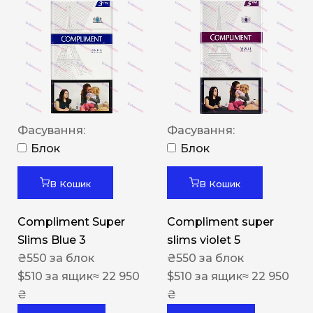
Фасування:
Фасування:
Блок
Блок
В Кошик
В Кошик
Compliment Super
Compliment super
Slims Blue 3
slims violet 5
₴
550
за блок
₴
550
за блок
$
510
за ящик
≈ 22 950
$
510
за ящик
≈ 22 950
₴
₴