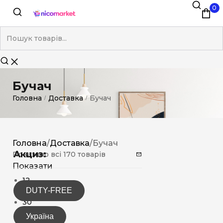
0
Бучач
Головна
Доставка
Бучач
/
/
Головна
/
Доставка
/
Бучач
Акциз:
Показано всі 170 товарів
Показати
12
DUTY-FREE
15
30
Україна