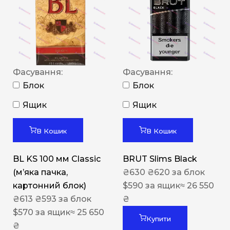
Фасування:
Фасування:
Блок
Блок
Ящик
Ящик
В Кошик
В Кошик
BL KS 100 мм Classic
BRUT Slims Black
(м’яка пачка,
₴
630
₴
620
за блок
картонний блок)
$
590
за ящик
≈ 26 550
₴
613
₴
593
за блок
₴
$
570
за ящик
≈ 25 650
Купити
₴