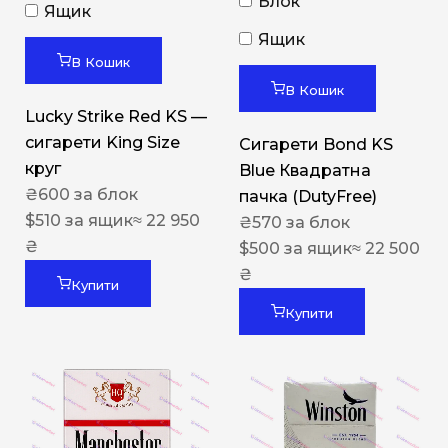
Блок
Ящик
Ящик
В Кошик
В Кошик
Lucky Strike Red KS —
сигарети King Size
Сигарети Bond KS
круг
Blue Квадратна
₴
600
за блок
пачка (DutyFree)
$
510
за ящик
≈ 22 950
₴
570
за блок
₴
$
500
за ящик
≈ 22 500
₴
Купити
Купити