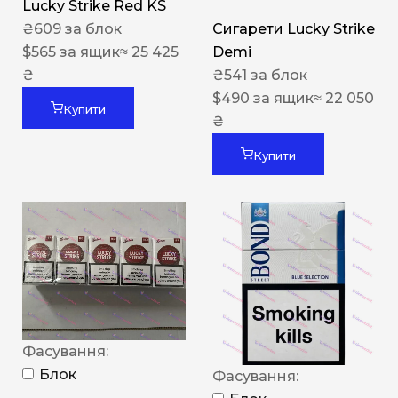
Lucky Strike Red KS
₴
609
за блок
Сигарети Lucky Strike
$
565
за ящик
≈ 25 425
Demi
₴
₴
541
за блок
$
490
за ящик
≈ 22 050
Купити
₴
Купити
Фасування:
Блок
Фасування: