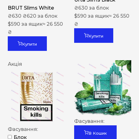
BRUT Slims White
₴
630
за блок
₴
630
₴
620
за блок
$
590
за ящик
≈ 26 550
$
590
за ящик
≈ 26 550
₴
₴
Купити
Купити
Акція
Фасування:
Фасування:
В Кошик
Блок