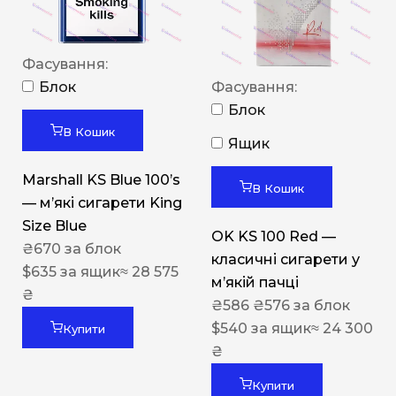
Фасування:
Блок
Фасування:
Блок
В Кошик
Ящик
Marshall KS Blue 100’s
В Кошик
— м’які сигарети King
Size Blue
OK KS 100 Red —
₴
670
за блок
класичні сигарети у
$
635
за ящик
≈ 28 575
м’якій пачці
₴
₴
586
₴
576
за блок
$
540
за ящик
≈ 24 300
Купити
₴
Купити