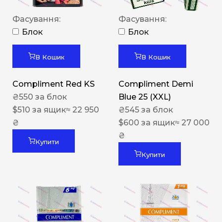
Фасування:
Фасування:
Блок
Блок
В Кошик
В Кошик
Compliment Red KS
Compliment Demi
₴
550
за блок
Blue 25 (XXL)
$
510
за ящик
≈ 22 950
₴
545
за блок
₴
$
600
за ящик
≈ 27 000
₴
Купити
Купити