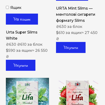
Ящик
URTA Mint Slims —
ментолові сигарети
В Кошик
формату Slims
₴
630
за блок
Urta Super Slims
$
610
за ящик
≈ 27 450
White
₴
₴
630
₴
610
за блок
Купити
$
590
за ящик
≈ 26 550
₴
Купити