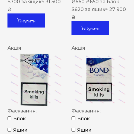
$
700
за ящик
≈ 31 500
₴
660
₴
650
за блок
₴
$
620
за ящик
≈ 27 900
₴
Купити
Купити
Акція
Акція
Фасування:
Фасування:
Блок
Блок
Ящик
Ящик