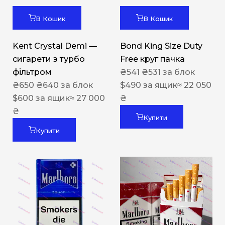
В Кошик
В Кошик
Kent Crystal Demi —
Bond King Size Duty
сигарети з турбо
Free круг пачка
фільтром
₴
541
₴
531
за блок
₴
650
₴
640
за блок
$
490
за ящик
≈ 22 050
$
600
за ящик
≈ 27 000
₴
₴
Купити
Купити