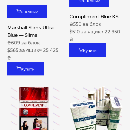
В Кошик
В Кошик
Compliment Blue KS
₴
550
за блок
Marshall Slims Ultra
$
510
за ящик
≈ 22 950
Blue — Slims
₴
₴
609
за блок
$
565
за ящик
≈ 25 425
Купити
₴
Купити