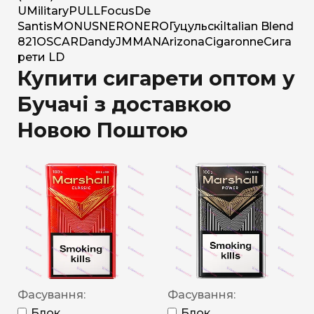
U
Military
PULL
Focus
De
Santis
MONUS
NERO
NERO
Гуцульскі
Italian Blend
821
OSCAR
Dandy
JM
MAN
Arizona
Cigaronne
Сига
рети LD
Купити сигарети оптом у
Бучачі з доставкою
Новою Поштою
Фасування:
Фасування:
Блок
Блок