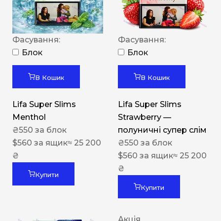
Фасування:
Фасування:
Блок
Блок
В Кошик
В Кошик
Lifa Super Slims
Lifa Super Slims
Menthol
Strawberry —
₴
550
за блок
полуничні супер слім
$
560
за ящик
≈ 25 200
₴
550
за блок
₴
$
560
за ящик
≈ 25 200
₴
Купити
Купити
Акція