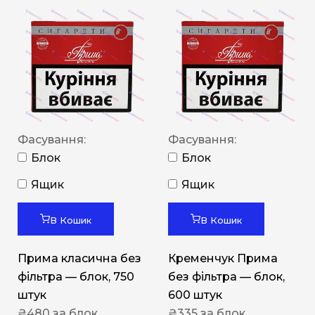
Фасування:
Фасування:
Блок
Блок
Ящик
Ящик
В Кошик
В Кошик
Прима класична без
Кременчук Прима
фільтра — блок, 750
без фільтра — блок,
штук
600 штук
₴
480
за блок
₴
335
за блок