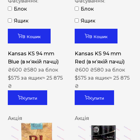
Фасування:
Фасування:
Блок
Блок
Ящик
Ящик
В Кошик
В Кошик
Kansas KS 94 mm
Kansas KS 94 mm
Blue (в мʼякій пачці)
Red (в мʼякій пачці)
₴
600
₴
580
за блок
₴
600
₴
580
за блок
$
575
за ящик
≈ 25 875
$
575
за ящик
≈ 25 875
₴
₴
Купити
Купити
Акція
Акція