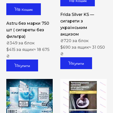
В Кошик
В Кошик
Frida Silver KS —
сигарети з
Astru без марки 750
українським
шт ( сигареты без
акцизом
фильтра)
₴
720
за блок
₴
349
за блок
$
690
за ящик
≈ 31 050
$
415
за ящик
≈ 18 675
₴
₴
Купити
Купити