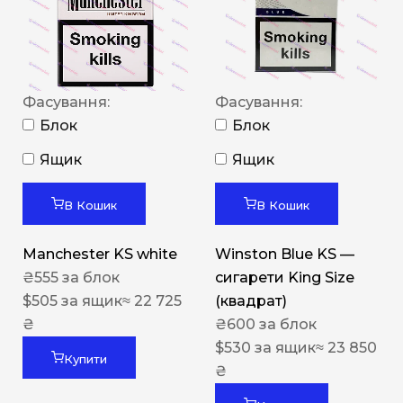
Фасування:
Фасування:
Блок
Блок
Ящик
Ящик
В Кошик
В Кошик
Manchester KS white
Winston Blue KS —
₴
555
за блок
сигарети King Size
$
505
за ящик
≈ 22 725
(квадрат)
₴
₴
600
за блок
$
530
за ящик
≈ 23 850
Купити
₴