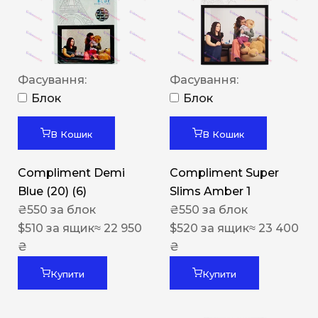
Фасування:
Фасування:
Блок
Блок
В Кошик
В Кошик
Compliment Demi
Compliment Super
Blue (20) (6)
Slims Amber 1
₴
550
за блок
₴
550
за блок
$
510
за ящик
≈ 22 950
$
520
за ящик
≈ 23 400
₴
₴
Купити
Купити