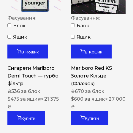
Фасування:
Фасування:
Блок
Блок
Ящик
Ящик
В Кошик
В Кошик
Сигарети Marlboro
Marlboro Red KS
Demi Touch — турбо
Золоте Кільце
фільтр
(Флажок)
₴
536
за блок
₴
670
за блок
$
475
за ящик
≈ 21 375
$
600
за ящик
≈ 27 000
₴
₴
Купити
Купити