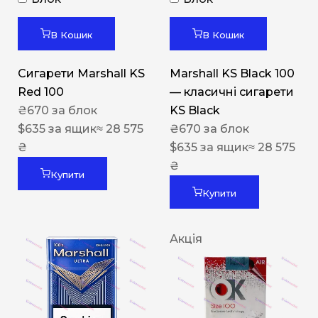
В Кошик
В Кошик
Сигарети Marshall KS
Marshall KS Black 100
Red 100
— класичні сигарети
₴
670
за блок
KS Black
$
635
за ящик
≈ 28 575
₴
670
за блок
₴
$
635
за ящик
≈ 28 575
₴
Купити
Купити
Акція