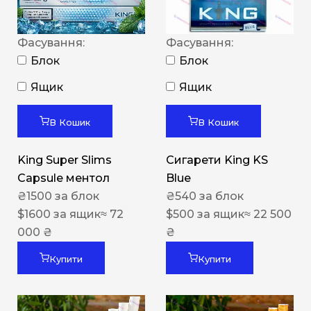
Фасування:
Фасування:
Блок
Блок
Ящик
Ящик
В Кошик
В Кошик
King Super Slims
Сигарети King KS
Capsule ментол
Blue
₴
1500
за блок
₴
540
за блок
$
1600
за ящик
≈ 72
$
500
за ящик
≈ 22 500
000 ₴
₴
Купити
Купити