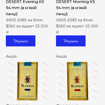
DESERT Evening KS
DESERT Morning KS
94 mm (в мʼякій
94 mm (в мʼякій
пачці)
пачці)
₴
605
₴
585
за блок
₴
605
₴
585
за блок
$
560
за ящик
≈ 25 200
$
560
за ящик
≈ 25 200
₴
₴
Купити
Купити
Акція
Акція