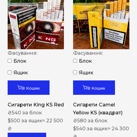
Фасування:
Фасування:
Блок
Блок
Ящик
Ящик
В Кошик
В Кошик
Сигарети King KS Red
Сигарети Camel
₴
540
за блок
Yellow KS (квадрат)
$
500
за ящик
≈ 22 500
₴
580
за блок
₴
$
540
за ящик
≈ 24 300
₴