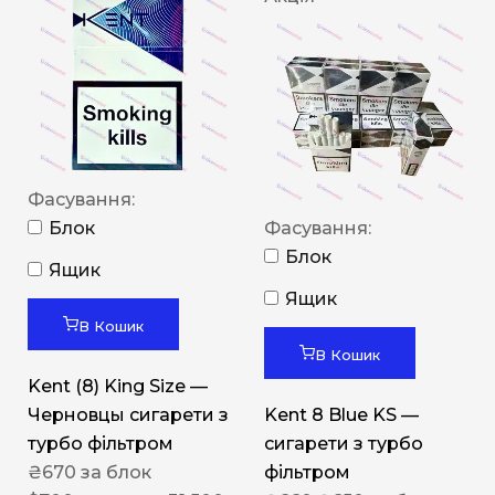
Фасування:
Блок
Фасування:
Блок
Ящик
Ящик
В Кошик
В Кошик
Kent (8) King Size —
Черновцы сигарети з
Kent 8 Blue KS —
турбо фільтром
сигарети з турбо
₴
670
за блок
фільтром