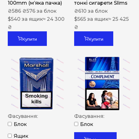
100mm (м’яка пачка)
тонкі сигарети Slims
₴
586
₴
576
за блок
₴
610
за блок
$
540
за ящик
≈ 24 300
$
565
за ящик
≈ 25 425
₴
₴
Купити
Купити
Фасування:
Фасування:
Блок
Блок
Ящик