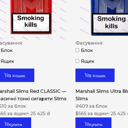
NERO
NERO
Гуцульскі
Italian Blend 821
асування:
Фасування:
OSCAR
Блок
Блок
Dandy
Ящик
Ящик
JM
В Кошик
В Кошик
MAN
arshall Slims Red CLASSIC —
Marshall Slims Ultra B
Arizona
ласичні тонкі сигарети Slims
Slims
Cigaronne
610
за блок
₴
609
за блок
565
за ящик
≈ 25 425 ₴
Сигарети LD
$
565
за ящик
≈ 25 425
Купити
Купити