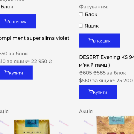
Блок
Фасування:
Блок
В Кошик
Ящик
ompliment super slims violet
В Кошик
550
за блок
DESERT Evening KS 9
510
за ящик
≈ 22 950 ₴
мʼякій пачці)
₴
605
₴
585
за блок
Купити
$
560
за ящик
≈ 25 200
Купити
кція
Акція