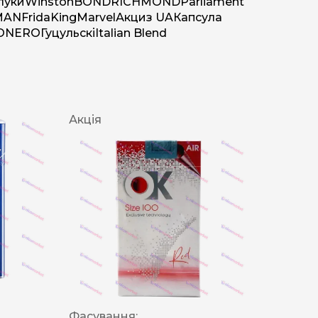
луки
Winston
BOND
RICHMOND
Parliament
MAN
Frida
King
Marvel
Акциз UA
Капсула
O
NERO
Гуцульскі
Italian Blend
Акція
Фасування: