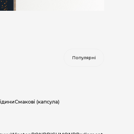
ідини
Смакові (капсула)