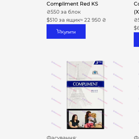
Compliment Red KS
C
₴
550
за блок
(
$
510
за ящик
≈ 22 950 ₴
₴
$
Купити
Фасування:
Ф