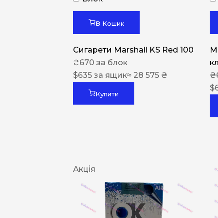
В Кошик
Сигарети Marshall KS Red 100
M
₴
670
за блок
к
$
635
за ящик
≈ 28 575 ₴
₴
$
Купити
Акція