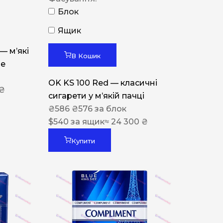
Блок
Ящик
 — м’які
В Кошик
ue
OK KS 100 Red — класичні
 ₴
сигарети у м’якій пачці
₴
586
₴
576
за блок
$
540
за ящик
≈ 24 300 ₴
Купити