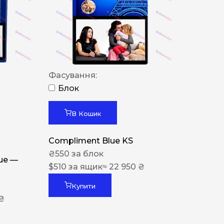
Фасування:
Блок
В Кошик
Compliment Blue KS
₴
550
за блок
lue —
$
510
за ящик
≈ 22 950 ₴
Купити
 ₴