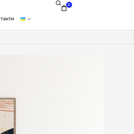
0
такти