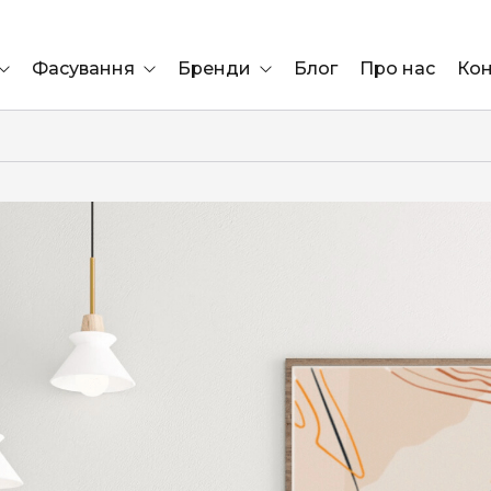
Фасування
Бренди
Блог
Про нас
Кон
Ящик
Elf Bar
Блок
Compliment
Львів
Marshall
Marlboro
OK
ÜRTA
сула)
Lifa
BRUT