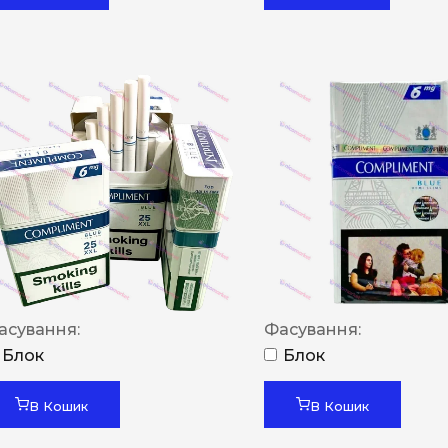
асування:
Фасування:
Блок
Блок
В Кошик
В Кошик