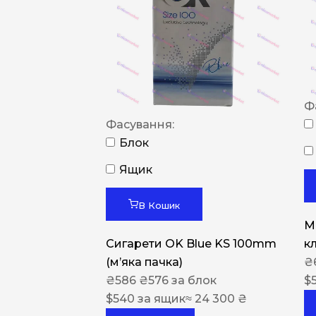
Ф
Фасування:
Блок
Ящик
В Кошик
M
Сигарети OK Blue KS 100mm
к
(м’яка пачка)
₴
₴
586
₴
576
за блок
$
$
540
за ящик
≈ 24 300 ₴