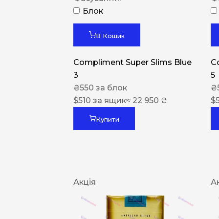
Блок
В Кошик
Compliment Super Slims Blue
C
3
5
₴
550
за блок
₴
$
510
за ящик
≈ 22 950 ₴
$
Купити
Акція
А