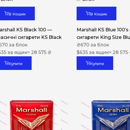
Акциз UA
Капсула (смак)
В Кошик
В Кошик
Manchester
arshall KS Black 100 —
Marshall KS Blue 100’s
Nistru
ласичні сигарети KS Black
сигарети King Size Bl
670
за блок
₴
670
за блок
Leana
635
за ящик
≈ 28 575 ₴
$
635
за ящик
≈ 28 575
Montecristo
Купити
Купити
ASTRU
Military
PULL
Focus
De Santis
MONUS