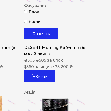
Фасування:
Блок
Ящик
В Кошик
4 mm (в
DESERT Morning KS 94 mm (в
мʼякій пачці)
₴
605
₴
585
за блок
 ₴
$
560
за ящик
≈ 25 200 ₴
Купити
Акція