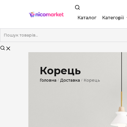
Каталог
Категорії
King Size
Demi
Super Slim
Корець
Nano
Головна
Доставка
Корець
/
/
Без фільтра
Duty-Free
Електронні
Смакові (кап