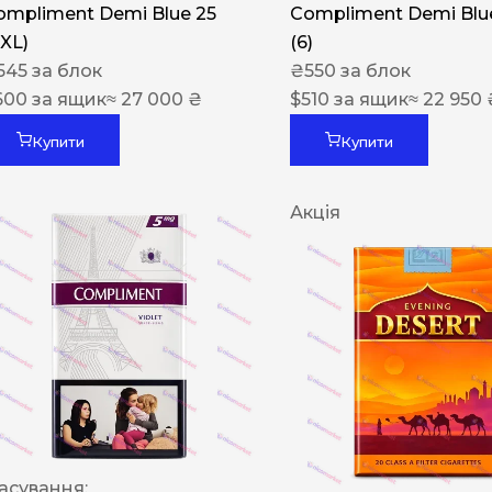
ompliment Demi Blue 25
Compliment Demi Blue
XXL)
(6)
545
за блок
₴
550
за блок
600
за ящик
≈ 27 000 ₴
$
510
за ящик
≈ 22 950 
Купити
Купити
Акція
асування: