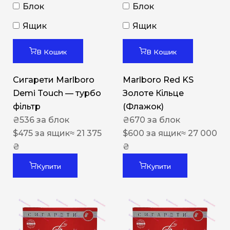
Блок
Блок
Ящик
Ящик
В Кошик
В Кошик
Сигарети Marlboro
Marlboro Red KS
Demi Touch — турбо
Золоте Кільце
фільтр
(Флажок)
₴
536
за блок
₴
670
за блок
$
475
за ящик
≈ 21 375
$
600
за ящик
≈ 27 000
₴
₴
Купити
Купити