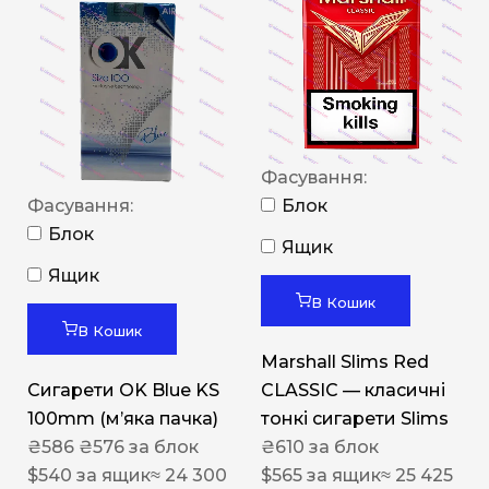
Фасування:
Фасування:
Блок
Блок
Ящик
Ящик
В Кошик
В Кошик
Marshall Slims Red
Сигарети OK Blue KS
CLASSIC — класичні
100mm (м’яка пачка)
тонкі сигарети Slims
₴
586
₴
576
за блок
₴
610
за блок
$
540
за ящик
≈ 24 300
$
565
за ящик
≈ 25 425