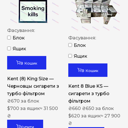
Фасування:
Блок
Фасування:
Блок
Ящик
Ящик
В Кошик
В Кошик
Kent (8) King Size —
Черновцы сигарети з
Kent 8 Blue KS —
турбо фільтром
сигарети з турбо
₴
670
за блок
фільтром
$
700
за ящик
≈ 31 500
₴
660
₴
650
за блок
₴
$
620
за ящик
≈ 27 900
₴
Купити