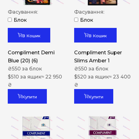
Фасування:
Фасування:
Блок
Блок
В Кошик
В Кошик
Compliment Demi
Compliment Super
Blue (20) (6)
Slims Amber 1
₴
550
за блок
₴
550
за блок
$
510
за ящик
≈ 22 950
$
520
за ящик
≈ 23 400
₴
₴
Купити
Купити