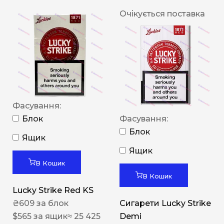
Очікується поставка
Фасування:
Блок
Фасування:
Блок
Ящик
Ящик
В Кошик
В Кошик
Lucky Strike Red KS
₴
609
за блок
Сигарети Lucky Strike
$
565
за ящик
≈ 25 425
Demi