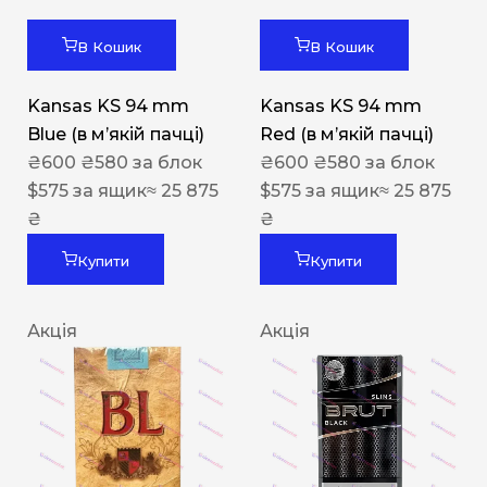
В Кошик
В Кошик
Kansas KS 94 mm
Kansas KS 94 mm
Blue (в мʼякій пачці)
Red (в мʼякій пачці)
₴
600
₴
580
за блок
₴
600
₴
580
за блок
$
575
за ящик
≈ 25 875
$
575
за ящик
≈ 25 875
₴
₴
Купити
Купити
Акція
Акція