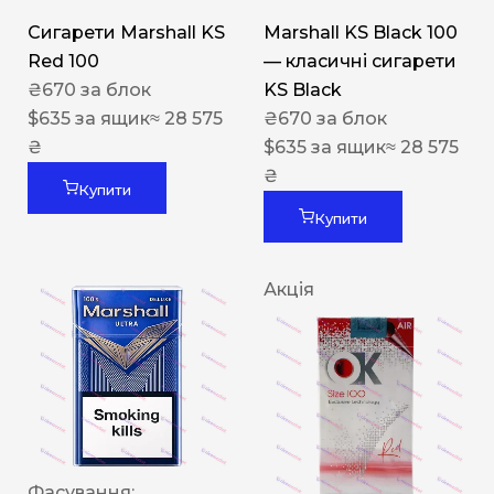
Сигарети Marshall KS
Marshall KS Black 100
Red 100
— класичні сигарети
₴
670
за блок
KS Black
$
635
за ящик
≈ 28 575
₴
670
за блок
₴
$
635
за ящик
≈ 28 575
₴
Купити
Купити
Акція
Фасування: