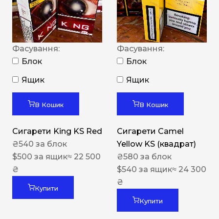
Фасування:
Фасування:
Блок
Блок
Ящик
Ящик
В Кошик
В Кошик
Сигарети King KS Red
Сигарети Camel
₴
540
за блок
Yellow KS (квадрат)
$
500
за ящик
≈ 22 500
₴
580
за блок
₴
$
540
за ящик
≈ 24 300
₴
Купити
Купити