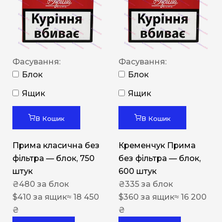
Фасування:
Фасування:
Блок
Блок
Ящик
Ящик
В Кошик
В Кошик
Прима класична без
Кременчук Прима
фільтра — блок, 750
без фільтра — блок,
штук
600 штук
₴
480
за блок
₴
335
за блок
$
410
за ящик
≈ 18 450
$
360
за ящик
≈ 16 200
₴
₴