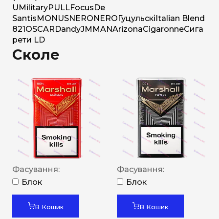
U
Military
PULL
Focus
De
Santis
MONUS
NERO
NERO
Гуцульскі
Italian Blend
821
OSCAR
Dandy
JM
MAN
Arizona
Cigaronne
Сига
рети LD
Сколе
Фасування:
Фасування:
Блок
Блок
В Кошик
В Кошик