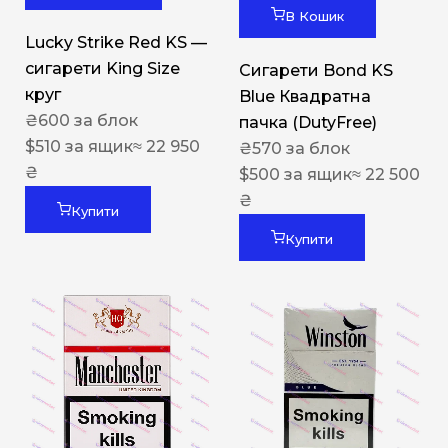
В Кошик
Lucky Strike Red KS —
сигарети King Size
Сигарети Bond KS
круг
Blue Квадратна
₴
600
за блок
пачка (DutyFree)
$
510
за ящик
≈ 22 950
₴
570
за блок
₴
$
500
за ящик
≈ 22 500
₴
Купити
Купити