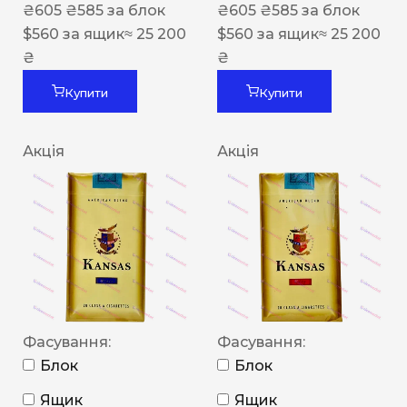
₴
605
₴
585
за блок
₴
605
₴
585
за блок
$
560
за ящик
≈ 25 200
$
560
за ящик
≈ 25 200
₴
₴
Купити
Купити
Акція
Акція
Фасування:
Фасування:
Блок
Блок
Ящик
Ящик