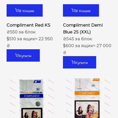
В Кошик
В Кошик
Compliment Red KS
Compliment Demi
₴
550
за блок
Blue 25 (XXL)
$
510
за ящик
≈ 22 950
₴
545
за блок
₴
$
600
за ящик
≈ 27 000
₴
Купити
Купити