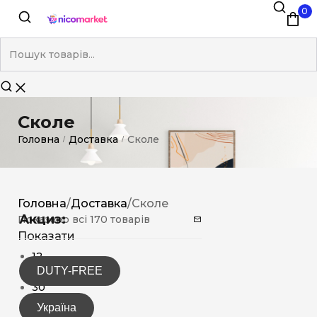
0
Сколе
Головна
Доставка
Сколе
/
/
Головна
/
Доставка
/
Сколе
Акциз:
Показано всі 170 товарів
Показати
12
DUTY-FREE
15
30
Україна