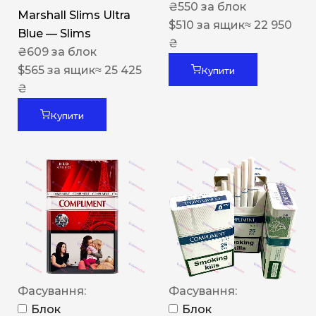
₴
550
за блок
Marshall Slims Ultra
$
510
за ящик
≈ 22 950
Blue — Slims
₴
₴
609
за блок
$
565
за ящик
≈ 25 425
Купити
₴
Купити
Фасування:
Фасування:
Блок
Блок