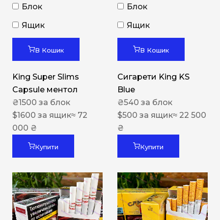
Блок
Блок
Ящик
Ящик
В Кошик
В Кошик
King Super Slims
Сигарети King KS
Capsule ментол
Blue
₴
1500
за блок
₴
540
за блок
$
1600
за ящик
≈ 72
$
500
за ящик
≈ 22 500
000 ₴
₴
Купити
Купити