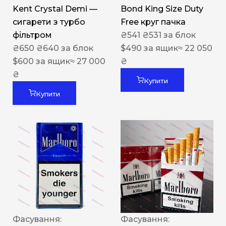
Kent Crystal Demi —
Bond King Size Duty
сигарети з турбо
Free круг пачка
фільтром
₴
541
₴
531
за блок
₴
650
₴
640
за блок
$
490
за ящик
≈ 22 050
$
600
за ящик
≈ 27 000
₴
₴
Купити
Купити
Фасування:
Фасування: