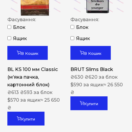
Фасування:
Фасування:
Блок
Блок
Ящик
Ящик
В Кошик
В Кошик
BL KS 100 мм Classic
BRUT Slims Black
(м’яка пачка,
₴
630
₴
620
за блок
картонний блок)
$
590
за ящик
≈ 26 550
₴
613
₴
593
за блок
₴
$
570
за ящик
≈ 25 650
Купити
₴
Купити