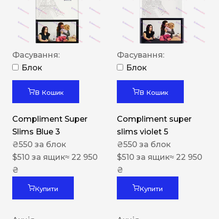
Фасування:
Фасування:
Блок
Блок
В Кошик
В Кошик
Compliment Super
Compliment super
Slims Blue 3
slims violet 5
₴
550
за блок
₴
550
за блок
$
510
за ящик
≈ 22 950
$
510
за ящик
≈ 22 950
₴
₴
Купити
Купити