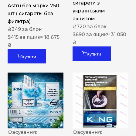
сигарети з
Astru без марки 750
українським
шт ( сигареты без
акцизом
фильтра)
₴
720
за блок
₴
349
за блок
$
690
за ящик
≈ 31 050
$
415
за ящик
≈ 18 675
₴
₴
Купити
Купити
Фасування:
Фасування: