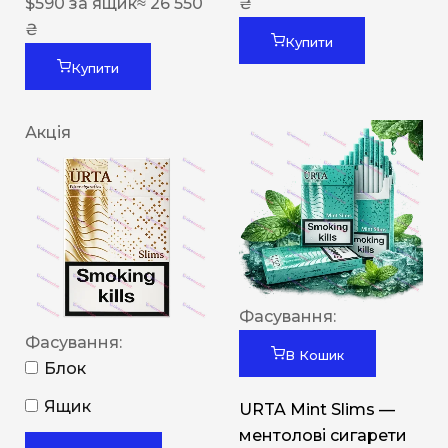
$
590
за ящик
≈ 26 550
₴
₴
Купити
Купити
Акція
Фасування:
Фасування:
В Кошик
Блок
Ящик
URTA Mint Slims —
ментолові сигарети