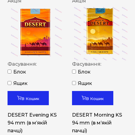
Акція
Акція
Фасування:
Фасування:
Блок
Блок
Ящик
Ящик
В Кошик
В Кошик
DESERT Evening KS
DESERT Morning KS
94 mm (в мʼякій
94 mm (в мʼякій
пачці)
пачці)