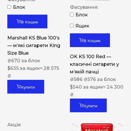
Блок
Фасування:
Блок
В Кошик
Ящик
Marshall KS Blue 100’s
В Кошик
— м’які сигарети King
Size Blue
OK KS 100 Red —
₴
670
за блок
класичні сигарети у
$
635
за ящик
≈ 28 575
м’якій пачці
₴
₴
586
₴
576
за блок
$
540
за ящик
≈ 24 300
Купити
₴
Купити
Акція