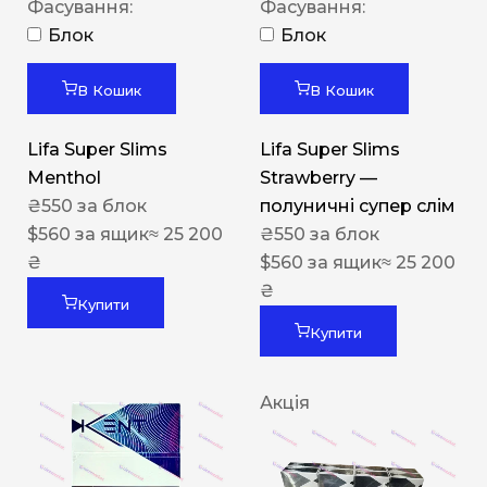
Фасування:
Фасування:
Блок
Блок
В Кошик
В Кошик
Lifa Super Slims
Lifa Super Slims
Menthol
Strawberry —
₴
550
за блок
полуничні супер слім
$
560
за ящик
≈ 25 200
₴
550
за блок
₴
$
560
за ящик
≈ 25 200
₴
Купити
Купити
Акція