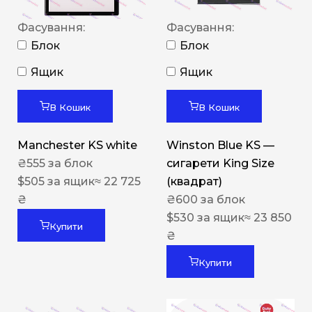
Фасування:
Фасування:
Блок
Блок
Ящик
Ящик
В Кошик
В Кошик
Manchester KS white
Winston Blue KS —
₴
555
за блок
сигарети King Size
$
505
за ящик
≈ 22 725
(квадрат)
₴
₴
600
за блок
$
530
за ящик
≈ 23 850
Купити
₴
Купити