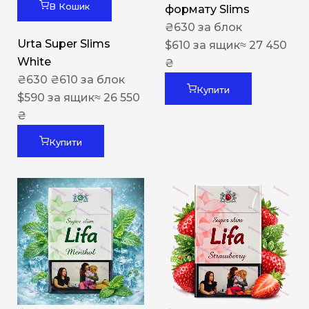
В Кошик
формату Slims
₴
630
за блок
Urta Super Slims
$
610
за ящик
≈ 27 450
White
₴
₴
630
₴
610
за блок
Купити
$
590
за ящик
≈ 26 550
₴
Купити