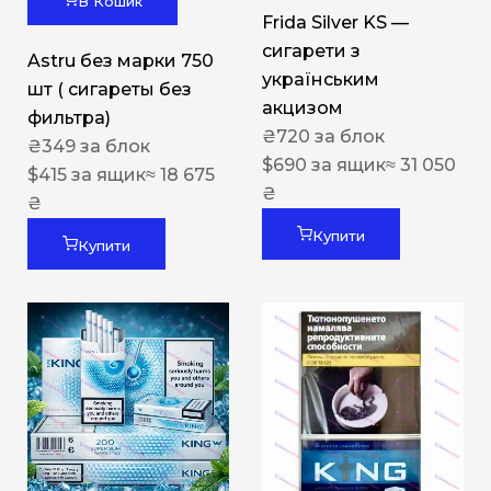
В Кошик
Frida Silver KS —
сигарети з
Astru без марки 750
українським
шт ( сигареты без
акцизом
фильтра)
₴
720
за блок
₴
349
за блок
$
690
за ящик
≈ 31 050
$
415
за ящик
≈ 18 675
₴
₴
Купити
Купити