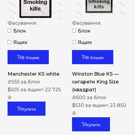
Фасування:
Фасування:
Блок
Блок
Ящик
Ящик
В Кошик
В Кошик
Manchester KS white
Winston Blue KS —
₴
555
за блок
сигарети King Size
$
505
за ящик
≈ 22 725
(квадрат)
₴
₴
600
за блок
$
530
за ящик
≈ 23 850
Купити
₴
Купити