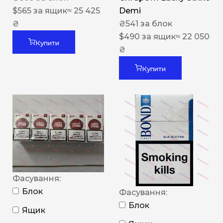
$
565
за ящик
≈ 25 425
Demi
₴
₴
541
за блок
$
490
за ящик
≈ 22 050
Купити
₴
Купити
Фасування:
Блок
Фасування:
Блок
Ящик