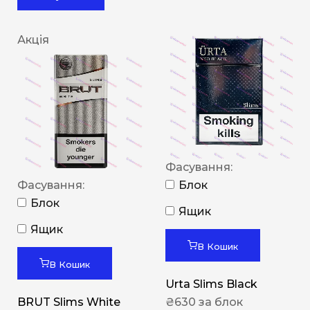
Акція
Фасування:
Фасування:
Блок
Блок
Ящик
Ящик
В Кошик
В Кошик
Urta Slims Black
BRUT Slims White
₴
630
за блок