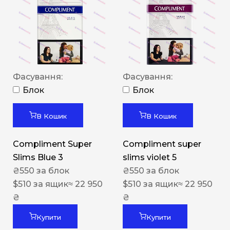
Фасування:
Фасування:
Блок
Блок
В Кошик
В Кошик
Compliment Super
Compliment super
Slims Blue 3
slims violet 5
₴
550
за блок
₴
550
за блок
$
510
за ящик
≈ 22 950
$
510
за ящик
≈ 22 950
₴
₴
Купити
Купити