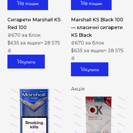
В Кошик
В Кошик
Сигарети Marshall KS
Marshall KS Black 100
Red 100
— класичні сигарети
₴
670
за блок
KS Black
$
635
за ящик
≈ 28 575
₴
670
за блок
₴
$
635
за ящик
≈ 28 575
₴
Купити
Купити
Акція