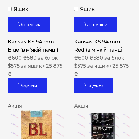
Ящик
Ящик
В Кошик
В Кошик
Kansas KS 94 mm
Kansas KS 94 mm
Blue (в мʼякій пачці)
Red (в мʼякій пачці)
₴
600
₴
580
за блок
₴
600
₴
580
за блок
$
575
за ящик
≈ 25 875
$
575
за ящик
≈ 25 875
₴
₴
Купити
Купити
Акція
Акція