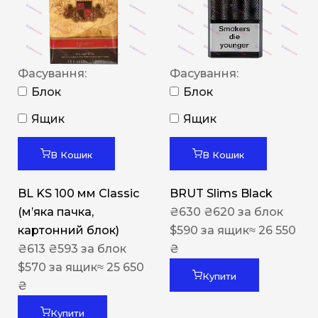
Фасування:
Фасування:
Блок
Блок
Ящик
Ящик
В Кошик
В Кошик
BL KS 100 мм Classic
BRUT Slims Black
(м’яка пачка,
₴
630
₴
620
за блок
картонний блок)
$
590
за ящик
≈ 26 550
₴
613
₴
593
за блок
₴
$
570
за ящик
≈ 25 650
Купити
₴
Купити