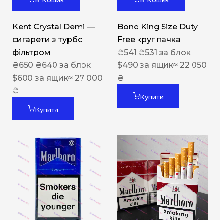
В Кошик
В Кошик
Kent Crystal Demi —
Bond King Size Duty
сигарети з турбо
Free круг пачка
фільтром
₴
541
₴
531
за блок
₴
650
₴
640
за блок
$
490
за ящик
≈ 22 050
$
600
за ящик
≈ 27 000
₴
₴
Купити
Купити