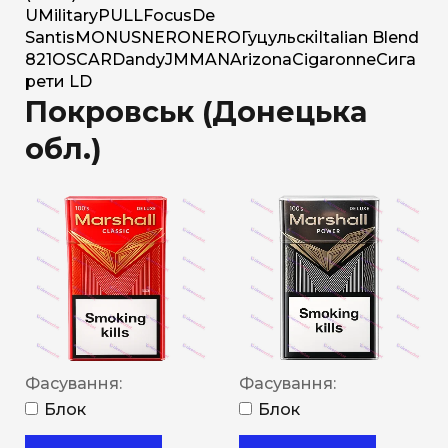
U
Military
PULL
Focus
De
Santis
MONUS
NERO
NERO
Гуцульскі
Italian Blend
821
OSCAR
Dandy
JM
MAN
Arizona
Cigaronne
Сига
рети LD
Покровськ (Донецька
обл.)
Фасування:
Фасування:
Блок
Блок