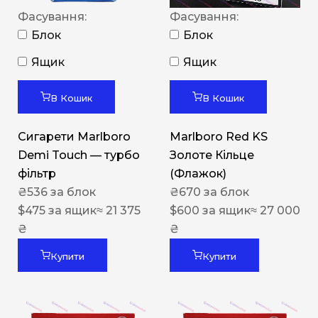
Фасування:
Фасування:
Блок
Блок
Ящик
Ящик
В Кошик
В Кошик
Сигарети Marlboro
Marlboro Red KS
Demi Touch — турбо
Золоте Кільце
фільтр
(Флажок)
₴
536
за блок
₴
670
за блок
$
475
за ящик
≈ 21 375
$
600
за ящик
≈ 27 000
₴
₴
Купити
Купити