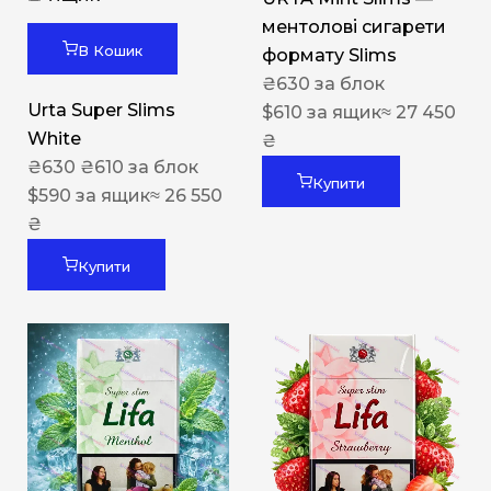
ментолові сигарети
В Кошик
формату Slims
₴
630
за блок
Urta Super Slims
$
610
за ящик
≈ 27 450
White
₴
₴
630
₴
610
за блок
Купити
$
590
за ящик
≈ 26 550
₴
Купити