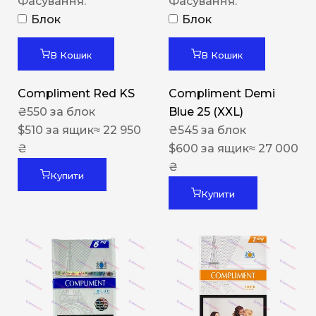
Фасування:
Фасування:
Блок
Блок
В Кошик
В Кошик
Compliment Red KS
Compliment Demi
₴
550
за блок
Blue 25 (XXL)
$
510
за ящик
≈ 22 950
₴
545
за блок
₴
$
600
за ящик
≈ 27 000
₴
Купити
Купити