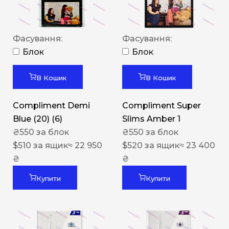
Фасування:
Фасування:
Блок
Блок
В Кошик
В Кошик
Compliment Demi
Compliment Super
Blue (20) (6)
Slims Amber 1
₴
550
за блок
₴
550
за блок
$
510
за ящик
≈ 22 950
$
520
за ящик
≈ 23 400
₴
₴
Купити
Купити