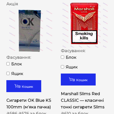
Акція
Фасування:
Фасування:
Блок
Блок
Ящик
Ящик
В Кошик
В Кошик
Marshall Slims Red
Сигарети OK Blue KS
CLASSIC — класичні
100mm (м’яка пачка)
тонкі сигарети Slims
₴
586
₴
576
за блок
₴
610
за блок