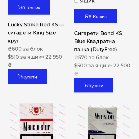
Ящик
В Кошик
В Кошик
Lucky Strike Red KS —
сигарети King Size
Сигарети Bond KS
круг
Blue Квадратна
₴
600
за блок
пачка (DutyFree)
$
510
за ящик
≈ 22 950
₴
570
за блок
₴
$
500
за ящик
≈ 22 500
₴
Купити
Купити