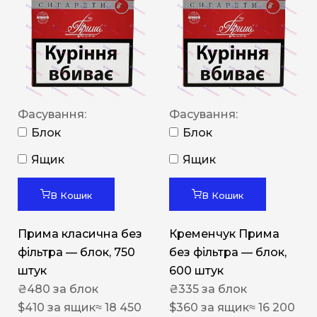
Фасування:
Фасування:
Блок
Блок
Ящик
Ящик
В Кошик
В Кошик
Прима класична без
Кременчук Прима
фільтра — блок, 750
без фільтра — блок,
штук
600 штук
₴
480
за блок
₴
335
за блок
$
410
за ящик
≈ 18 450
$
360
за ящик
≈ 16 200