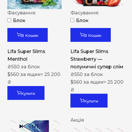
Фасування:
Фасування:
Блок
Блок
В Кошик
В Кошик
Lifa Super Slims
Lifa Super Slims
Menthol
Strawberry —
₴
550
за блок
полуничні супер слім
$
560
за ящик
≈ 25 200
₴
550
за блок
₴
$
560
за ящик
≈ 25 200
₴
Купити
Купити
Акція