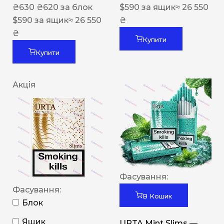
₴
630
₴
620
за блок
$
590
за ящик
≈ 26 550
$
590
за ящик
≈ 26 550
₴
₴
Купити
Купити
Акція
Фасування:
Фасування:
В Кошик
Блок
Ящик
URTA Mint Slims —