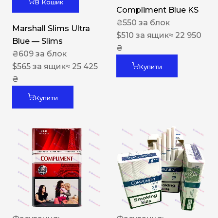
В Кошик
Compliment Blue KS
₴
550
за блок
Marshall Slims Ultra
$
510
за ящик
≈ 22 950
Blue — Slims
₴
₴
609
за блок
$
565
за ящик
≈ 25 425
Купити
₴
Купити