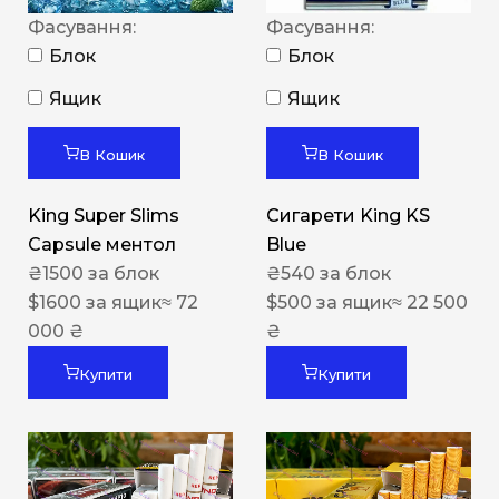
Фасування:
Фасування:
Блок
Блок
Ящик
Ящик
В Кошик
В Кошик
King Super Slims
Сигарети King KS
Capsule ментол
Blue
₴
1500
за блок
₴
540
за блок
$
1600
за ящик
≈ 72
$
500
за ящик
≈ 22 500
000 ₴
₴
Купити
Купити