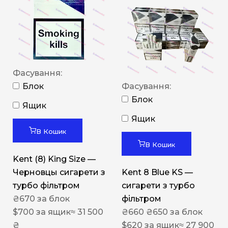
Фасування:
Блок
Фасування:
Блок
Ящик
Ящик
В Кошик
В Кошик
Kent (8) King Size —
Черновцы сигарети з
Kent 8 Blue KS —
турбо фільтром
сигарети з турбо
₴
670
за блок
фільтром
$
700
за ящик
≈ 31 500
₴
660
₴
650
за блок
₴
$
620
за ящик
≈ 27 900