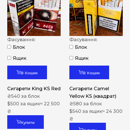
Фасування:
Фасування:
Блок
Блок
Ящик
Ящик
В Кошик
В Кошик
Сигарети King KS Red
Сигарети Camel
₴
540
за блок
Yellow KS (квадрат)
$
500
за ящик
≈ 22 500
₴
580
за блок
₴
$
540
за ящик
≈ 24 300
₴
Купити
Купити