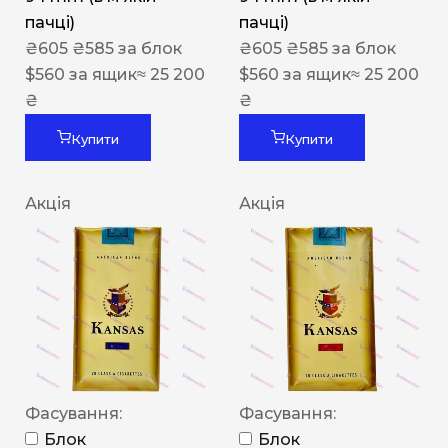
пачці)
пачці)
₴
605
₴
585
за блок
₴
605
₴
585
за блок
$
560
за ящик
≈ 25 200
$
560
за ящик
≈ 25 200
₴
₴
Купити
Купити
Акція
Акція
Фасування:
Фасування:
Блок
Блок