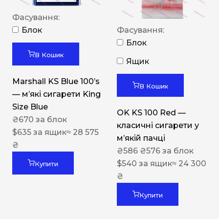
Фасування:
Блок
Фасування:
Блок
В Кошик
Ящик
Marshall KS Blue 100’s
В Кошик
— м’які сигарети King
Size Blue
OK KS 100 Red —
₴
670
за блок
класичні сигарети у
$
635
за ящик
≈ 28 575
м’якій пачці
₴
₴
586
₴
576
за блок
$
540
за ящик
≈ 24 300
Купити
₴
Купити