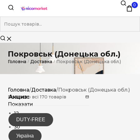
0
Покровськ (Донецька обл.)
Головна
Доставка
Покровськ (Донецька обл.)
/
/
Головна
/
Доставка
/
Покровськ (Донецька обл.)
Акциз:
Показано всі 170 товарів
Показати
12
DUTY-FREE
15
30
Україна