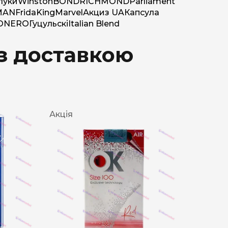
луки
Winston
BOND
RICHMOND
Parliament
MAN
Frida
King
Marvel
Акциз UA
Капсула
O
NERO
Гуцульскі
Italian Blend
 з доставкою
Акція