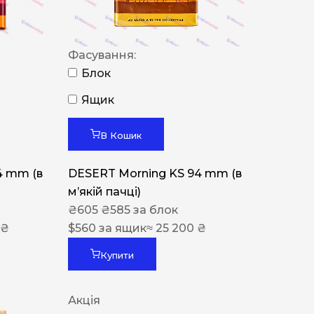
Фасування:
Блок
Ящик
В Кошик
4 mm (в
DESERT Morning KS 94 mm (в
мʼякій пачці)
₴
605
₴
585
за блок
 ₴
$
560
за ящик
≈ 25 200 ₴
Купити
Акція