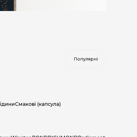
ідини
Смакові (капсула)