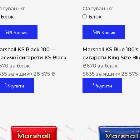
Акциз UA
асування:
Фасування:
Капсула (смак)
Блок
Блок
Manchester
В Кошик
В Кошик
Nistru
arshall KS Black 100 —
Marshall KS Blue 100’s
Leana
ласичні сигарети KS Black
сигарети King Size Bl
Montecristo
670
за блок
₴
670
за блок
635
за ящик
≈ 28 575 ₴
$
635
за ящик
≈ 28 575
ASTRU
Military
Купити
Купити
PULL
Focus
De Santis
MONUS