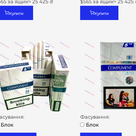
565
за ящик
≈ 25 425 ₴
$
565
за ящик
≈ 25 425
Купити
Купити
асування:
Фасування:
Блок
Блок