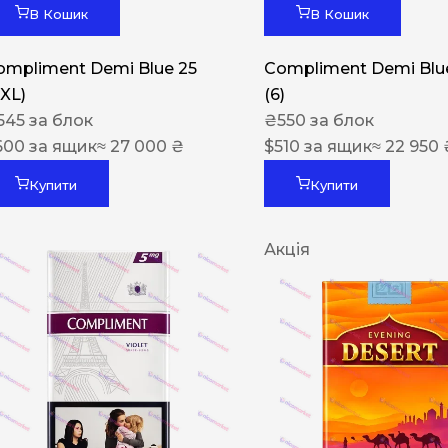
В Кошик
В Кошик
ompliment Demi Blue 25
Compliment Demi Blue
XXL)
(6)
545
за блок
₴
550
за блок
600
за ящик
≈ 27 000 ₴
$
510
за ящик
≈ 22 950 
Купити
Купити
Акція