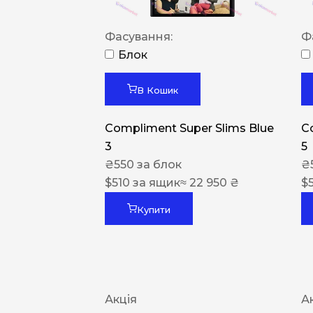
Фасування:
Ф
Блок
В Кошик
Compliment Super Slims Blue
C
3
5
₴
550
за блок
₴
$
510
за ящик
≈ 22 950 ₴
$
Купити
Акція
А