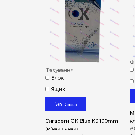
Ф
Фасування:
Блок
Ящик
В Кошик
M
Сигарети OK Blue KS 100mm
к
(м’яка пачка)
₴