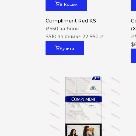
В Кошик
Compliment Red KS
C
₴
550
за блок
(
$
510
за ящик
≈ 22 950 ₴
₴
$
Купити