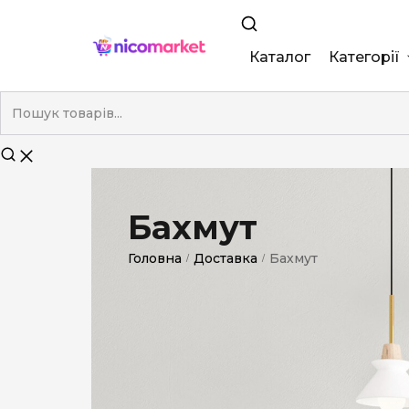
Каталог
Категорії
King Size
Demi
Super Slim
Бахмут
Nano
Головна
Доставка
Бахмут
/
/
Без фільтра
Duty-Free
Електронні
Смакові (кап