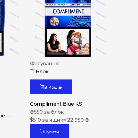
Фасування:
Блок
В Кошик
Compliment Blue KS
₴
550
за блок
lue —
$
510
за ящик
≈ 22 950 ₴
Купити