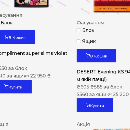
асування:
Блок
Фасування:
Блок
В Кошик
Ящик
ompliment super slims violet
В Кошик
550
за блок
DESERT Evening KS 9
510
за ящик
≈ 22 950 ₴
мʼякій пачці)
₴
605
₴
585
за блок
Купити
$
560
за ящик
≈ 25 200
Купити
кція
Акція