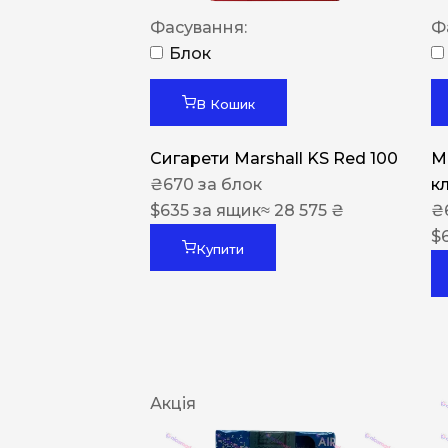
Фасування:
Ф
Блок
В Кошик
Сигарети Marshall KS Red 100
M
₴
670
за блок
к
$
635
за ящик
≈ 28 575 ₴
₴
$
Купити
Акція