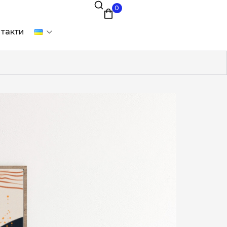
0
такти