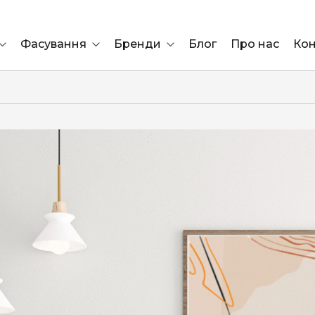
Фасування
Бренди
Блог
Про нас
Кон
Ящик
Elf Bar
Блок
Compliment
Львів
Marshall
Marlboro
OK
ÜRTA
сула)
Lifa
BRUT