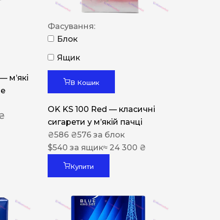
Фасування:
Блок
Ящик
 — м’які
В Кошик
ue
OK KS 100 Red — класичні
 ₴
сигарети у м’якій пачці
₴
586
₴
576
за блок
$
540
за ящик
≈ 24 300 ₴
Купити