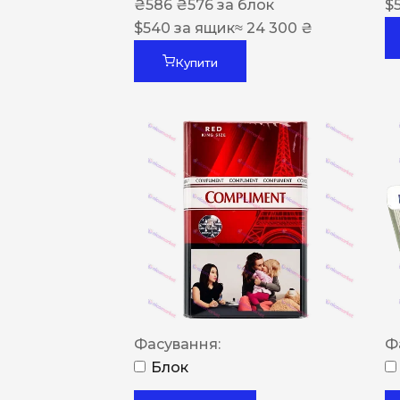
₴
586
₴
576
за блок
$
$
540
за ящик
≈ 24 300 ₴
Купити
Фасування:
Ф
Блок