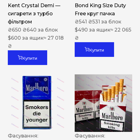
Kent Crystal Demi —
Bond King Size Duty
сигарети з турбо
Free круг пачка
фільтром
₴
541
₴
531
за блок
₴
650
₴
640
за блок
$
490
за ящик
≈ 22 065
$
600
за ящик
≈ 27 018
₴
₴
Купити
Купити
Фасування:
Фасування: