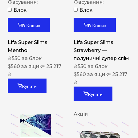
Фасування:
Фасування:
Блок
Блок
В Кошик
В Кошик
Lifa Super Slims
Lifa Super Slims
Menthol
Strawberry —
₴
550
за блок
полуничні супер слім
$
560
за ящик
≈ 25 217
₴
550
за блок
₴
$
560
за ящик
≈ 25 217
₴
Купити
Купити
Акція