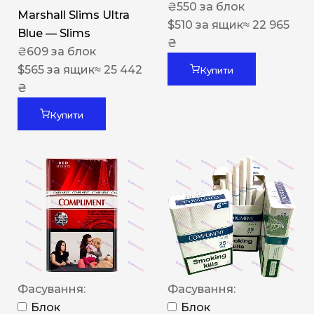
₴
550
за блок
Marshall Slims Ultra
$
510
за ящик
≈ 22 965
Blue — Slims
₴
₴
609
за блок
$
565
за ящик
≈ 25 442
Купити
₴
Купити
Фасування:
Фасування:
Блок
Блок