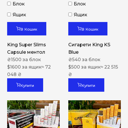
Блок
Блок
Ящик
Ящик
В Кошик
В Кошик
King Super Slims
Сигарети King KS
Capsule ментол
Blue
₴
1500
за блок
₴
540
за блок
$
1600
за ящик
≈ 72
$
500
за ящик
≈ 22 515
048 ₴
₴
Купити
Купити