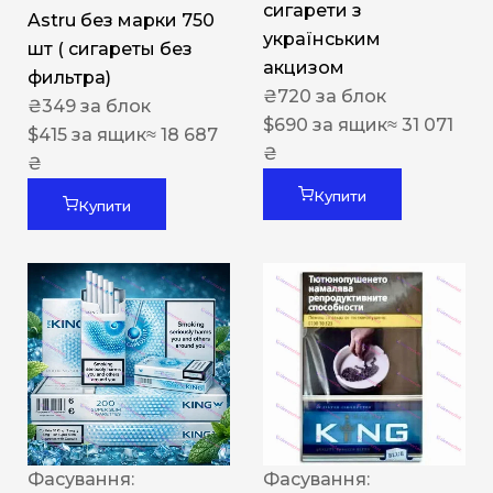
сигарети з
Astru без марки 750
українським
шт ( сигареты без
акцизом
фильтра)
₴
720
за блок
₴
349
за блок
$
690
за ящик
≈ 31 071
$
415
за ящик
≈ 18 687
₴
₴
Купити
Купити
Фасування:
Фасування: