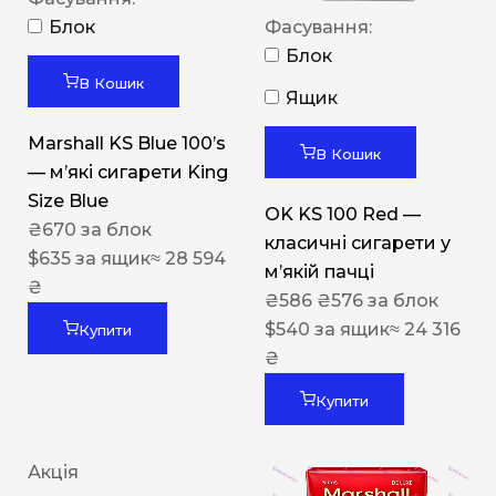
Блок
Фасування:
Блок
В Кошик
Ящик
Marshall KS Blue 100’s
В Кошик
— м’які сигарети King
Size Blue
OK KS 100 Red —
₴
670
за блок
класичні сигарети у
$
635
за ящик
≈ 28 594
м’якій пачці
₴
₴
586
₴
576
за блок
$
540
за ящик
≈ 24 316
Купити
₴
Купити
Акція