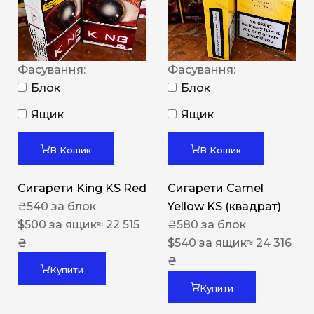
Фасування:
Фасування:
Блок
Блок
Ящик
Ящик
В Кошик
В Кошик
Сигарети King KS Red
Сигарети Camel
₴
540
за блок
Yellow KS (квадрат)
$
500
за ящик
≈ 22 515
₴
580
за блок
₴
$
540
за ящик
≈ 24 316
₴
Купити
Купити