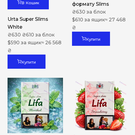
В Кошик
формату Slims
₴
630
за блок
Urta Super Slims
$
610
за ящик
≈ 27 468
White
₴
₴
630
₴
610
за блок
Купити
$
590
за ящик
≈ 26 568
₴
Купити