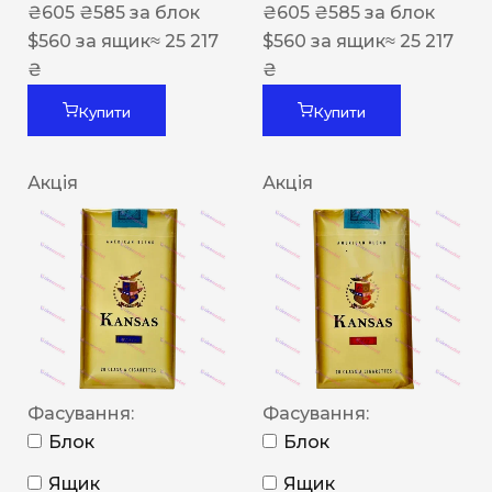
₴
605
₴
585
за блок
₴
605
₴
585
за блок
$
560
за ящик
≈ 25 217
$
560
за ящик
≈ 25 217
₴
₴
Купити
Купити
Акція
Акція
Фасування:
Фасування:
Блок
Блок
Ящик
Ящик