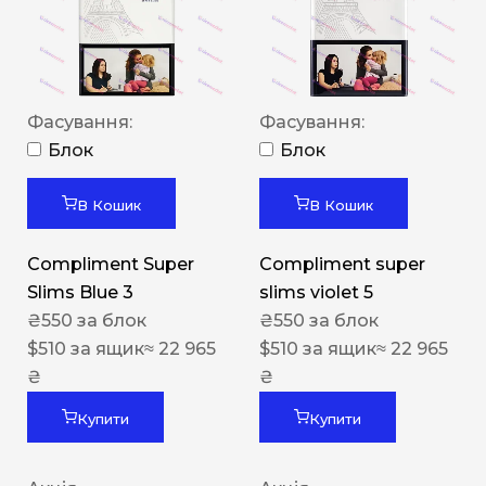
Фасування:
Фасування:
Блок
Блок
В Кошик
В Кошик
Compliment Super
Compliment super
Slims Blue 3
slims violet 5
₴
550
за блок
₴
550
за блок
$
510
за ящик
≈ 22 965
$
510
за ящик
≈ 22 965
₴
₴
Купити
Купити