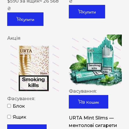
$
590
за ящик
≈ 26 568
₴
₴
Купити
Купити
Акція
Фасування:
Фасування:
В Кошик
Блок
Ящик
URTA Mint Slims —
ментолові сигарети