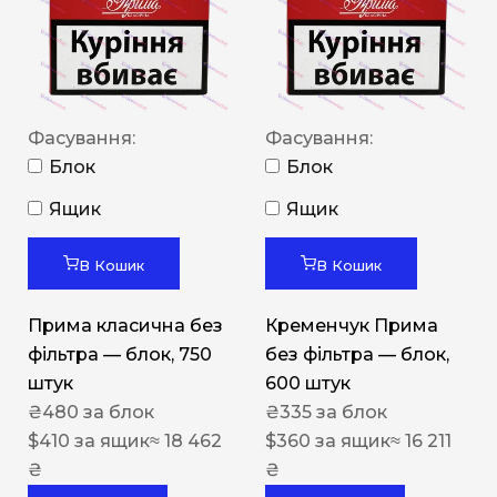
Фасування:
Фасування:
Блок
Блок
Ящик
Ящик
В Кошик
В Кошик
Прима класична без
Кременчук Прима
фільтра — блок, 750
без фільтра — блок,
штук
600 штук
₴
480
за блок
₴
335
за блок
$
410
за ящик
≈ 18 462
$
360
за ящик
≈ 16 211
₴
₴