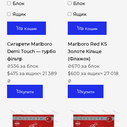
Блок
Блок
Ящик
Ящик
В Кошик
В Кошик
Сигарети Marlboro
Marlboro Red KS
Demi Touch — турбо
Золоте Кільце
фільтр
(Флажок)
₴
536
за блок
₴
670
за блок
$
475
за ящик
≈ 21 389
$
600
за ящик
≈ 27 018
₴
₴
Купити
Купити