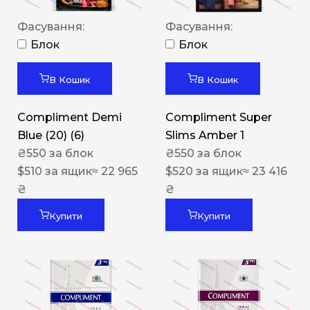
Фасування:
Фасування:
Блок
Блок
В Кошик
В Кошик
Compliment Demi
Compliment Super
Blue (20) (6)
Slims Amber 1
₴
550
за блок
₴
550
за блок
$
510
за ящик
≈ 22 965
$
520
за ящик
≈ 23 416
₴
₴
Купити
Купити