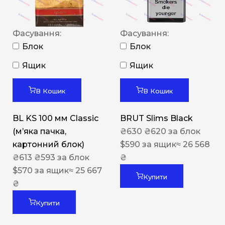
Фасування:
Фасування:
Блок
Блок
Ящик
Ящик
В Кошик
В Кошик
BL KS 100 мм Classic
BRUT Slims Black
(м’яка пачка,
₴
630
₴
620
за блок
картонний блок)
$
590
за ящик
≈ 26 568
₴
613
₴
593
за блок
₴
$
570
за ящик
≈ 25 667
Купити
₴
Купити