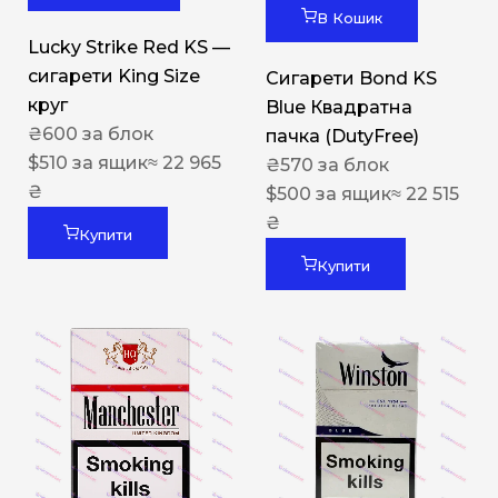
В Кошик
Lucky Strike Red KS —
сигарети King Size
Сигарети Bond KS
круг
Blue Квадратна
₴
600
за блок
пачка (DutyFree)
$
510
за ящик
≈ 22 965
₴
570
за блок
₴
$
500
за ящик
≈ 22 515
₴
Купити
Купити