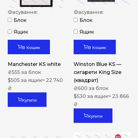
Фасування:
Фасування:
Блок
Блок
Ящик
Ящик
В Кошик
В Кошик
Manchester KS white
Winston Blue KS —
₴
555
за блок
сигарети King Size
$
505
за ящик
≈ 22 740
(квадрат)
₴
₴
600
за блок
$
530
за ящик
≈ 23 866
Купити
₴
Купити