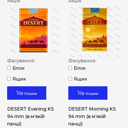
Акція
Акція
Фасування:
Фасування:
Блок
Блок
Ящик
Ящик
В Кошик
В Кошик
DESERT Evening KS
DESERT Morning KS
94 mm (в мʼякій
94 mm (в мʼякій
пачці)
пачці)