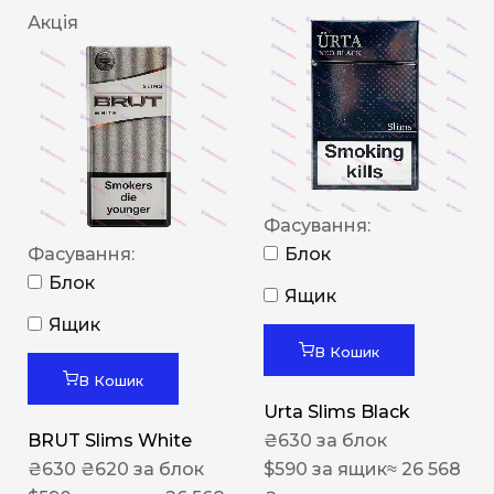
Акція
Фасування:
Фасування:
Блок
Блок
Ящик
Ящик
В Кошик
В Кошик
Urta Slims Black
BRUT Slims White
₴
630
за блок
₴
630
₴
620
за блок
$
590
за ящик
≈ 26 568