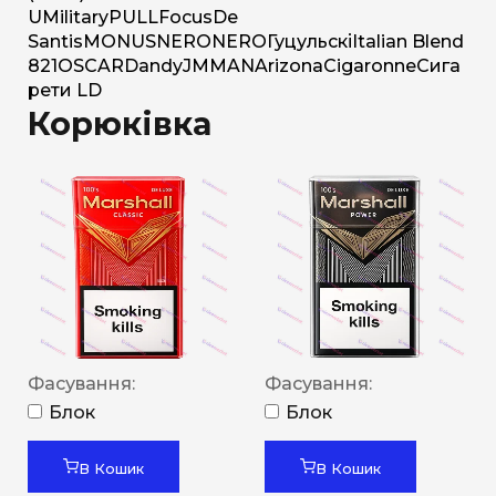
U
Military
PULL
Focus
De
Santis
MONUS
NERO
NERO
Гуцульскі
Italian Blend
821
OSCAR
Dandy
JM
MAN
Arizona
Cigaronne
Сига
рети LD
Корюківка
Фасування:
Фасування:
Блок
Блок
В Кошик
В Кошик