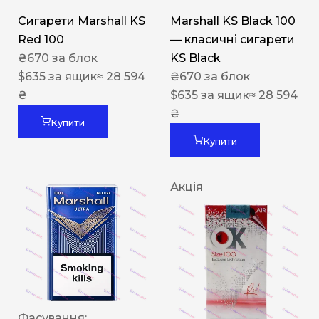
Сигарети Marshall KS
Marshall KS Black 100
Red 100
— класичні сигарети
₴
670
за блок
KS Black
$
635
за ящик
≈ 28 594
₴
670
за блок
₴
$
635
за ящик
≈ 28 594
₴
Купити
Купити
Акція
Фасування: