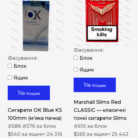
Фасування:
Фасування:
Блок
Блок
Ящик
Ящик
В Кошик
В Кошик
Marshall Slims Red
Сигарети OK Blue KS
CLASSIC — класичні
100mm (м’яка пачка)
тонкі сигарети Slims
₴
586
₴
576
за блок
₴
610
за блок
$
540
за ящик
≈ 24 316
$
565
за ящик
≈ 25 442