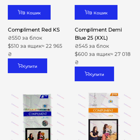
В Кошик
В Кошик
Compliment Red KS
Compliment Demi
₴
550
за блок
Blue 25 (XXL)
$
510
за ящик
≈ 22 965
₴
545
за блок
₴
$
600
за ящик
≈ 27 018
₴
Купити
Купити