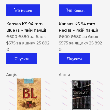
В Кошик
В Кошик
Kansas KS 94 mm
Kansas KS 94 mm
Blue (в мʼякій пачці)
Red (в мʼякій пачці)
₴
600
₴
580
за блок
₴
600
₴
580
за блок
$
575
за ящик
≈ 25 892
$
575
за ящик
≈ 25 892
₴
₴
Купити
Купити
Акція
Акція