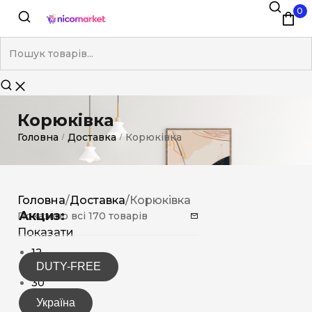
0
Корюківка
Головна
Доставка
Корюківка
/
/
Головна
/
Доставка
/
Корюківка
Акциз:
Показано всі 170 товарів
Показати
12
DUTY-FREE
15
30
Україна