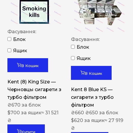
Фасування:
Блок
Фасування:
Блок
Ящик
Ящик
В Кошик
В Кошик
Kent (8) King Size —
Черновцы сигарети з
Kent 8 Blue KS —
турбо фільтром
сигарети з турбо
₴
670
за блок
фільтром
$
700
за ящик
≈ 31 521
₴
660
₴
650
за блок
₴
$
620
за ящик
≈ 27 919
₴
Купити